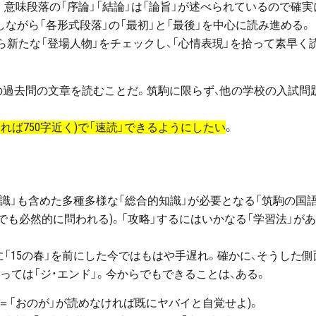
」。意味段落の「序論」「結論」は「論旨」が述べられているので確実
しながら「各形式段落」の「最初」と「最後」を中心に読み進める。
がら新たな「登場人物」をチェックし、「心情表現」を拾って素早く
の過去問の文章を読むことだ。筑駒に限らず、他の学校の入試問
きれば750字近く)で「速読」できるようにしたい
。
常識」も含めた多種多様な「総合的知識」が必要となる「筑駒の国語
でも必然的に問われる)。「攻略」するにはいかなる「学習法」が
に「15の春」を前にした今ではもはや手遅れ。確かに、そうした側
っては「ジ・エンド」。今からでもできることは、ある。
」＝「おのが」が読めなければ既にヤバイと自覚せよ)。