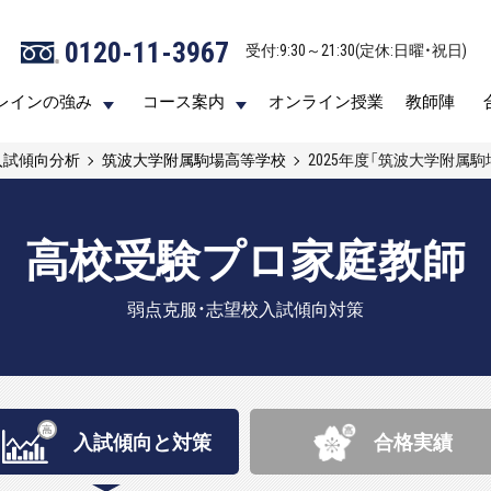
0120-11-3967
0120-11-3967
受付:9:30～21:30(定休:日曜・祝日)
受付:9:30～21:30(定休:日曜・祝日)
レインの強み
レインの強み
コース案内
コース案内
オンライン授業
オンライン授業
教師陣
教師陣
入試傾向分析
筑波大学附属駒場高等学校
2025年度「筑波大学附属
高校受験プロ家庭教師
弱点克服・志望校入試傾向対策
入試傾向と
対策
合格実績