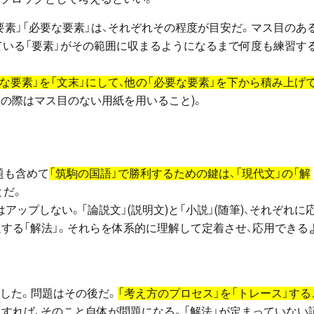
要素」「必要な要素」は、それぞれその程度が目安だ。マス目のあ
ている「要素」がその範囲に収まるようになるまで何度も練習す
要な要素」を「文末」にして、他の「必要な要素」を下から積み上げ
その際はマス目のない用紙を用いること)。
題も含めて
「筑駒の国語」で勝利するための鍵は、「現代文」の「解
とだ。
アップしない。「論説文」(説明文)と「小説」(随筆)、それぞれに
通する「解法」。それらを体系的に理解して定着させ、応用できる
得した。問題はその後だ。
「考え方のプロセス」を「トレース」する
とすれば、そのこと自体が問題になる。「解法」が定まっていない