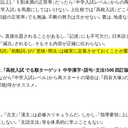
以上)、「５割未満の正答率」だったら「中学入試レベル」からの
中学入試」を馬鹿にしてはいけない。上位校では「高校入試」どこ
５割超の正答率」でも無論、不断の努力は欠かせない。要は、地道な
い。直接出題されることがあるし、「記述」にも不可欠だ。日本語
ば「減点」されるし、そもそも内容が正確に伝わらない。
「助詞」「助動詞」)の「意味・用法」は確実に定着させておくことが
、
｢高校入試 でる順ターゲット 中学漢字・語句・文法1500 四訂版
ながら｢中学入試レベル｣から再スタートの場合は、｢四谷大塚｣
可能)等がオススメ。
う。「古文」「漢文」は必修カリキュラムだ。しかし、「指導要領」上
しない。「文語文法」等を体系的に学ぶこともない。