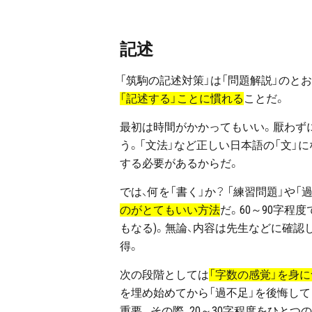
記述
「筑駒の記述対策」は「問題解説」のと
「記述する」ことに慣れる
ことだ。
最初は時間がかかってもいい。厭わずに
う。「文法」など正しい日本語の「文」
する必要があるからだ。
では、何を「書く」か？ 「練習問題」や
のがとてもいい方法
だ。60～90字程
もなる)。無論、内容は先生などに確認
得。
次の段階としては
「字数の感覚」を身
を埋め始めてから「過不足」を後悔して
重要。その際、20～30字程度をひと