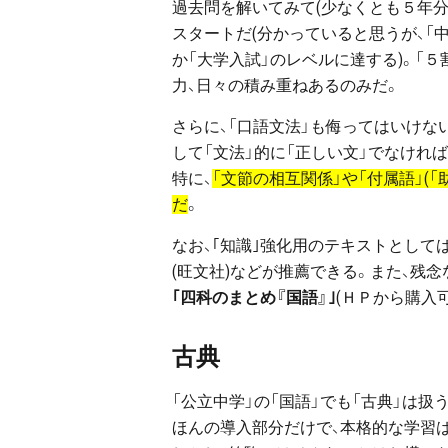
過去問を解いてみて(少なくとも５年分
スタートだ(分かっていると思うが、「
か「大学入試」のレベルに達する)。「
力、日々の積み重ねあるのみだ。
さらに、「口語文法」も侮ってはいけな
して「文法」的に「正しい文」でなけれ
特に、
「文節の相互関係」や「付属語」(
だ
。
なお、｢知識｣強化用のテキストとしては
(旺文社)などが推薦できる。また、残念
｢四科のまとめ『国語』｣
(ＨＰから購入
古典
「公立中学」の「国語」でも「古典」は扱
ほんの導入部分だけで、本格的な学習は