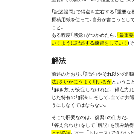
「記述設問」で得点を左右する「重要な
原稿用紙を使って、自分が書こうとし
こと。
ある程度「感覚」がつかめたら、
「最重
いくように記述する練習をしていく
(
解法
前述のとおり、「記述」やそれ以外の問
法」をいかにうまく用いるか
というこ
「解き方」が安定しなければ、「得点力」は
じた特有の「解法」。そして、全てに共
うにしなくてはならない。
そこで肝要なのは、「復習」の仕方だ。
「答え合わせ」をして「解説」を読み納
とが必須
。万一、「トレース」できない