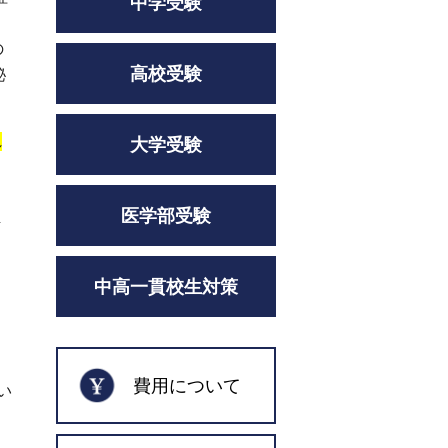
中学受験
の
高校受験
秘
れ
大学受験
っ
医学部受験
解
中高一貫校生対策
費用について
い