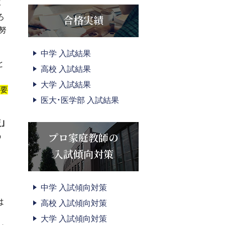
再
ろ
合格実績
努
中学 入試結果
と
高校 入試結果
大学 入試結果
重要
医大・医学部 入試結果
｣
プロ家庭教師の
の
入試傾向対策
中学 入試傾向対策
は
高校 入試傾向対策
大学 入試傾向対策