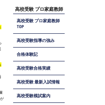
高校受験 プロ家庭教師
高校受験 プロ家庭教師
TOP
」
高校受験指導の強み
ら
認
合格体験記
る
高校受験合格実績
に
両
高校受験 最新入試情報
欄
高校受験模試案内
」が