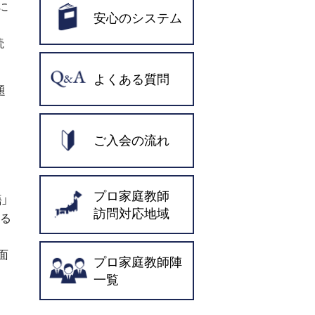
に
安心のシステム
読
よくある質問
題
ご入会の流れ
プロ家庭教師
」
訪問対応地域
ある
面
プロ家庭教師陣
一覧