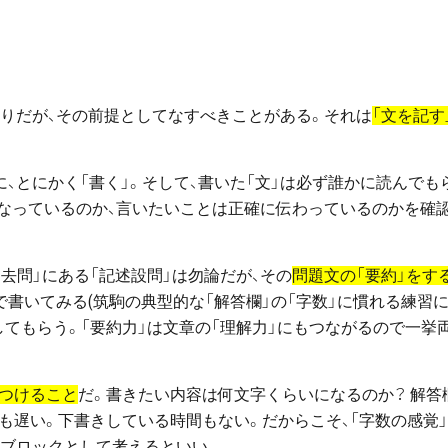
おりだが、その前提としてなすべきことがある。それは
「文を記す
、とにかく「書く」。そして、書いた「文」は必ず誰かに読んでも
になっているのか、言いたいことは正確に伝わっているのかを確
「過去問」にある「記述設問」は勿論だが、その
問題文の「要約」をす
度で書いてみる(筑駒の典型的な「解答欄」の「字数」に慣れる練習
してもらう。「要約力」は文章の「理解力」にもつながるので一挙
につけること
だ。書きたい内容は何文字くらいになるのか？ 解答
も遅い。下書きしている時間もない。だからこそ、「字数の感覚
つのブロックとして考えるといい。