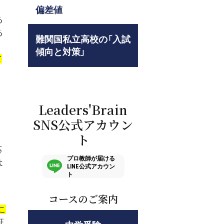
偏差値
る
る
難関国私立高校の「入試
傾向と対策」
て
Leaders'Brain
SNS公式アカウン
ト
応
プロ教師が届ける
よ
LINE公式アカウン
ト
コースのご案内
こ
証