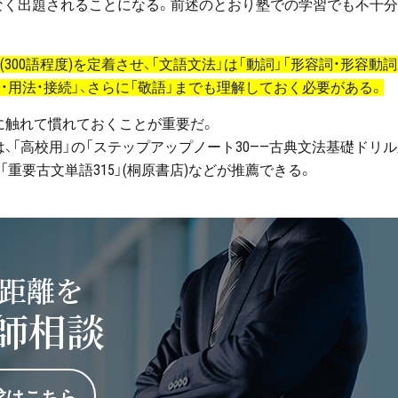
なく出題されることになる。前述のとおり塾での学習でも不十
300語程度)を定着させ、「文語文法」は「動詞」「形容詞・形容動詞
味・用法・接続」、さらに「敬語」までも理解しておく必要がある。
に触れて慣れておくことが重要だ。
、「高校用」の「ステップアップノート30——古典文法基礎ドリル
「重要古文単語315」(桐原書店)などが推薦できる。
距離を
師相談
求はこちら