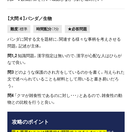
【大問４】パンダ／生物
難度：
標準
時間配分：
7分
★必答問題
パンダに関する文を題材に、関連する様々な事柄を考えさせる
問題。記述が主体。
問1,2
知識問題。漢字指定は無いので、漢字が心配な人はひらが
なで良い。
問3
どのような保護のされ方をしているのかを書く。与えられた
文で述べられていることも材料として用いると書き易いだろ
う。
問4
「クマが雑食性であるのに対し・・・」とあるので、雑食性の動
物との比較を行うと良い。
攻略のポイント