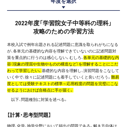
年度を選択
プロ家庭教師の英検®対策
費用について
2022年度「学習院女子中等科の理科」
攻略のための学習方法
お申込みの流れ
本校入試で例年出題される記述問題に意識を取られがちになる
よくある質問
が、各単元の基礎的な内容を理解できていないのに記述問題対
策を重点的に行うのは感心しない。むしろ、
各単元の基礎的な内
容（現象の理屈や生物やものの構造など）を理解することにこだ
採用情報
わって学習したい。
基礎的な内容を理解し、演習問題をこなして
いく中で、徐々に記述問題にも着手していくと良いだろう。
難易
度としては受験テキストの標準～応用程度の問題を完璧にこな
せるようにおけば合格点に手が届く。
インフォメーション
以下、問題種別に対策を述べる。
会社概要
【計算・思考型問題】
採用情報
物理、化学、地学分野において頻出の問題である。解き方自体は