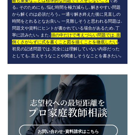
最も重要なことは標準的な問題でミスをしないこと
であ
る。そのためにも、悩む時間を極力減らし、解きやすい問題
から解くのは必須だろう。一通り解き終えた後に見直しの
時間をとれるとなお良い。一見難しそうと思われる問題は、
問題文や資料にヒントが書かれている場合があるため、丁
寧に読みたい。また、
頭の中だけで考えづらい問題では、面
倒くさがらずに式を書くこと図を描くことを徹底したい
。
初見の記述問題では、完全には理解していない内容だった
としても、言えそうなことや関連しそうなことを書きたい。
志望校への最短距離を
プロ家庭教師相談
お問い合わせ・資料請求はこちら