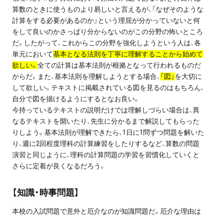
算数のときに使うものより易しいと言えるが、「なぜそのような
プライバシーポリシー
計算をする必要があるのか」という理屈が分かっていないと何
をして良いのかさっぱり分からないのがこの分野の怖いところ
免責事項・著作権等
だ。したがって、これからこの分野を強化しようという人は、各
単元において
基本となる法則を丁寧に理解することから始めて
欲しい。
全ての計算は基本法則が根拠となって行われるものだ
からだ。また、基本法則を理解しようとする場合、
「図」
を大切に
して欲しい。テキストに掲載されている図を見るのはもちろん、
自分で図を描けるようにするとなお良い。
今持っているテキストの説明だけでは理解しづらい場合は、異
なるテキストを開いたり、先生に分かるまで解説してもらった
プロ教師が届ける
りしよう。基本法則が理解できたら、1日に1問ずつ問題を解いた
公式LINE＠
り、週に2回程度理科の計算練習をしたりするなど、算数の問題
演習と同じように、理科の計算問題の学習を習慣化していくと
さらに定着が良くなるだろう。
0120-11-3967
【知識・時事問題】
受付:9:30～21:30(定休:日曜・祝日)
本校の入試問題で意外と厄介なのが知識問題だ。厄介な理由は