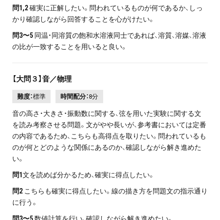
問1,2
確実に正解したい。問われているものが何であるか、しっ
かり確認しながら回答することを心がけたい。
問3〜5
同温・同溶質の飽和水溶液同士であれば、溶質、溶媒、溶液
の比が一致することを用いると良い。
【大問３】音／物理
難度：
標準
時間配分：
8分
音の高さ・大きさ・振動数に関する、弦を用いた実験に関する文
を読み考察させる問題。文がやや長いが、参考書においては定番
の内容であるため、こちらも高得点を取りたい。問われているも
のが何とどのような関係にあるのか、確認しながら解き進めた
い。
問1
文を読めば分かるため、確実に得点したい。
問2
こちらも確実に得点したい。線の描き方を問題文の指示通り
に行う。
問3
〜5
数値計算を行い、確認しながら解き進めたい。