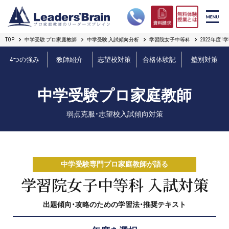
TOP
中学受験 プロ家庭教師
中学受験 入試傾向分析
学習院女子中等科
2022年度
リーダーズブレインの強み
4つの強み
教師紹介
志望校対策
合格体験記
塾別対策
コース案内
中学受験プロ家庭教師
プロ教師紹介
弱点克服・志望校入試傾向対策
合格実績
オンライン授業
中学受験専門プロ家庭教師が語る
無料体験授業とは
学習院女子中等科 入試対策
出題傾向・攻略のための学習法・推奨テキスト
短期フリープラン