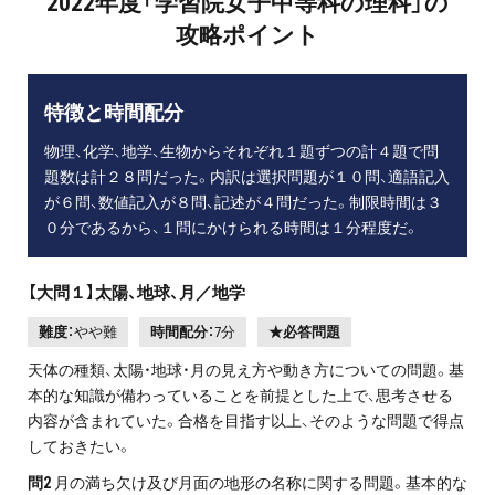
2022年度「学習院女子中等科の理科」の
攻略ポイント
特徴と時間配分
物理、化学、地学、生物からそれぞれ１題ずつの計４題で問
題数は計２８問だった。内訳は選択問題が１０問、適語記入
が６問、数値記入が８問、記述が４問だった。制限時間は３
０分であるから、１問にかけられる時間は１分程度だ。
【大問１】太陽、地球、月／地学
難度：
やや難
時間配分：
7分
★必答問題
天体の種類、太陽・地球・月の見え方や動き方についての問題。基
本的な知識が備わっていることを前提とした上で、思考させる
内容が含まれていた。合格を目指す以上、そのような問題で得点
しておきたい。
問2
月の満ち欠け及び月面の地形の名称に関する問題。基本的な