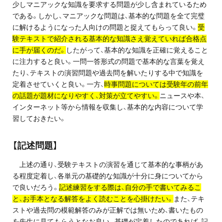
少しマニアックな知識を要求する問題が少し含まれているため
お問い合わせ・資料請求
である。しかし、マニアックな問題は、基本的な問題を全て完璧
に解けるようになった人向けの問題と捉えてもらって良い。
受
無料体験授業とは
験テキストで紹介される基本的な知識さえ覚えていれば合格点
に手が届くのだ。
したがって、基本的な知識を正確に覚えること
に注力すると良い。一問一答形式の問題で基本的な言葉を覚え
たり、テキストの演習問題や過去問を解いたりする中で知識を
定着させていくと良い。一方、
時事問題については受験年の前年
の話題が題材になりやすく、対策が立てやすい。
ニュースや本、
インターネット等から情報を収集し、基本的な内容について学
習しておきたい。
【記述問題】
上述の通り、受験テキストの演習を通じて基本的な事柄があ
る程度定着し、各単元の基礎的な知識が十分に身についてから
で良いだろう。
記述練習をする際は、自分の手で書いてみるこ
と、お手本となる解答をよく読むことを心掛けたい。
また、テキ
ストや過去問の模範解答のみが正解では無いため、書いたもの
を先生に見てもらうとなお良い。基礎が定着したのであれば、記