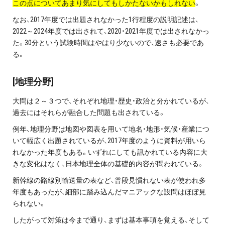
この点についてあまり気にしてもしかたないかもしれない
。
プライバシーポリシー
なお、2017年度では出題されなかった1行程度の説明記述は、
2022～2024年度では出されて、2020・2021年度では出されなかっ
免責事項・著作権等
た。30分という試験時間はやはり少ないので、速さも必要であ
る。
[地理分野]
大問は２～３つで、それぞれ地理・歴史・政治と分かれているが、
過去にはそれらが融合した問題も出されている。
例年、地理分野は地図や図表を用いて地名・地形・気候・産業につ
プロ教師が届ける
いて幅広く出題されているが、2017年度のように資料が用いら
公式LINE＠
れなかった年度もある。いずれにしても訊かれている内容に大
きな変化はなく、日本地理全体の基礎的内容が問われている。
0120-11-3967
新幹線の路線別輸送量の表など、普段見慣れない表が使われ多
年度もあったが、細部に踏み込んだマニアックな設問はほぼ見
受付:9:30～21:30(定休:日曜・祝日)
られない。
したがって対策は今まで通り、まずは基本事項を覚える、そして