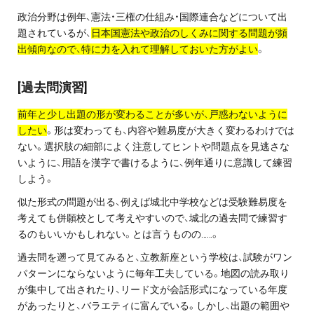
政治分野は例年、憲法・三権の仕組み・国際連合などについて出
題されているが、
日本国憲法や政治のしくみに関する問題が頻
出傾向なので、特に力を入れて理解しておいた方がよい
。
[過去問演習]
前年と少し出題の形が変わることが多いが、戸惑わないように
したい
。形は変わっても、内容や難易度が大きく変わるわけでは
ない。選択肢の細部によく注意してヒントや問題点を見逃さな
いように、用語を漢字で書けるように、例年通りに意識して練習
しよう。
似た形式の問題が出る、例えば城北中学校などは受験難易度を
考えても併願校として考えやすいので、城北の過去問で練習す
るのもいいかもしれない。とは言うものの……。
過去問を遡って見てみると、立教新座という学校は、試験がワン
パターンにならないように毎年工夫している。地図の読み取り
が集中して出されたり、リード文が会話形式になっている年度
があったりと、バラエティに富んでいる。しかし、出題の範囲や