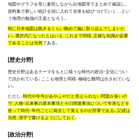
お問い合わせ・資料請求
地図やグラフを常に参照しながら白地図等でまとめて確認し、
資料集で新しい統計を頭に入れて全体を結びつけていく……とい
う地理の勉強の王道となろう。
無料体験授業とは
特に日本地図は飽きるくらい眺めて脳に取り込んでしまいた
い。
選択式になったとはいえ、これまで同様、正確な知識が必要
であることは当然
である。
[歴史分野]
歴史分野はあるテーマをもとに様々な時代の政治・文化につい
て訊かれている。ここも地理と同様、極端な難問は出されていな
い。
ただし、
時代や年号があやふやだと答えられない問題が多いの
で、人物・出来事の基本事項とその関連事項について年表などを
使って時代・年代ごとに統合して覚えるのが肝要である。記述は
当然、漢字で書けるようにしておく
。
[政治分野]