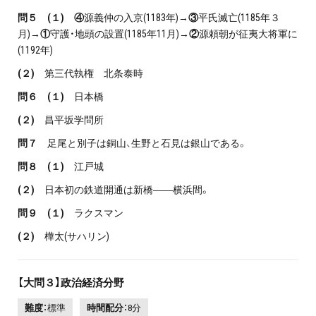
問５ (１) ④
源義仲の入京(1183年)→
③
平氏滅亡(1185年３
月)→
①
守護・地頭の設置(1185年11月)→
②
源頼朝が征夷大将軍に
(1192年)
(２)
第三代執権 北条泰時
問６ (１)
日本橋
(２)
昌平坂学問所
問７
足尾と別子は銅山、生野と石見は銀山である。
問８ (１)
江戸城
(２)
日本初の鉄道開通は新橋――横浜間。
問９ (１)
ラクスマン
(２)
樺太(サハリン)
【大問３】政治経済分野
難度：
標準
時間配分：
8分