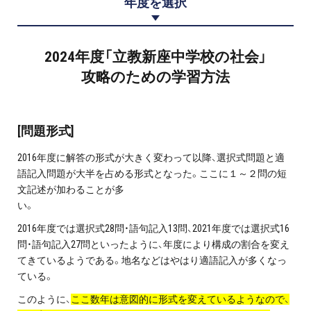
年度を選択
プロ家庭教師の英検®対策
費用について
2024年度「立教新座中学校の社会」
攻略のための学習方法
お申込みの流れ
よくある質問
[問題形式]
2016年度に解答の形式が大きく変わって以降、選択式問題と適
採用情報
語記入問題が大半を占める形式となった。ここに１～２問の短
文記述が加わることが多
い。
2016年度では選択式28問・語句記入13問、2021年度では選択式16
インフォメーション
問・語句記入27問といったように、年度により構成の割合を変え
てきているようである。地名などはやはり適語記入が多くなっ
会社概要
ている。
採用情報
このように、
ここ数年は意図的に形式を変えているようなので、