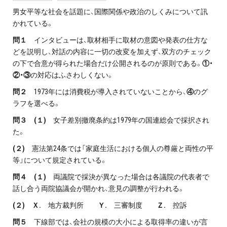
男女平等な社会を話題に、国際関係や政治のしくみについて訊
かれている。
問１
インタビューは、取材相手に取材の意図や発表の仕方な
どを説明し、対話の内容に一切の改変を加えず、双方のチェック
の下で合意が得られた場合だけ公開されるのが原則である。
①・
②・③
の対応はふさわしくない。
問２
1973年には消費税が導入されていないことから、
④
のグ
ラフを選べる。
問３ (１)
女子差別撤廃条約は1979年の国連総会で採択され
た。
(２)
憲法第24条では「家庭生活における個人の尊厳と両性の平
等」について規定されている。
問４ (１)
両議院で採決が異なった場合は各議院の代表者で
話し合う両院協議会が開かれ、意見の調整が行われる。
(２) Ｘ.
地方裁判所
Ｙ.
三審制度
Ｚ.
控訴
問５
下線部では、会社の規模の大小による取得率の違いが言