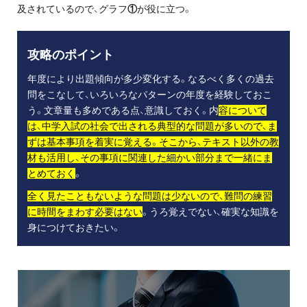
及されているので、グラフ
①
が役に立つ。
攻略のポイント
年度により出題傾向が多少変化する。なるべく多くの過去
問をこなして、いろいろなパターンの年度を経験しておこ
う。文章量も多めである点、意識しておく。内
容について
は、中学入試の社会で出される典型的な問題が多いので、ま
ずは基本事項を着実に覚える。そこから、テキスト以外の教
材も活用し、その事項に関連した細かい部分まで一緒にま
とめておく
。
全く見たこともないような問題は少ないので、難問の練習
に時間をまわす必要はない
。うろ覚えでない、確実な知識を
身につけておきたい。