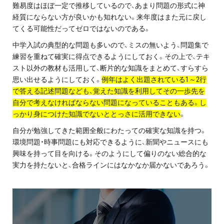
難易度はほぼ一定で推移しているので、あまり問題の形式に神
経質にならない方が良いかも知れない。来年度はまた元に戻し
てくる可能性だってゼロではないのである。
中学入試の典型的な問題も多いので、ミスの無いよう、問題集で
練習を重ねて確実に得点できるようにしておく。その上で、テキ
スト以外の教材も活用して、断片的な知識をまとめて、すらすら
思い出せるようにしておく。
例年はよく出題されている1～2行
で答える記述問題なども、覚えた知識を利用してその一歩先を
自分で考えなければならない問題になっていることもある。し
っかり身につけた知識でないととっさに活用できない
。
自分が勉強してきた範囲全般にわたっての確実な知識を持つ。
環境問題・時事問題にも対応できるように、新聞やニュースにも
興味を持って目を向ける。そのようにして偏りのない総合的な
実力を持たないと、合格ラインにはなかなか届かないであろう。