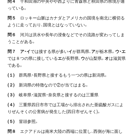
問４
十和田湖の中央やや西よりに青森県と秋田県の県境が通
っている。
問５
ロッキー山脈はカナダとアメリカの国境を南北に横切る
ように走っており、国境とはなっていない。
問６
河川は洪水や長年の浸食などでその流路が変わってしま
うことがある。
問７ ア・イ
では接する県が多い
イ
が群馬県、
ア
が栃木県。
ウ・エ
では８つの県に接している
エ
が長野県、
ウ
が山梨県。
オ
は滋賀県
である。
(１)
群馬県・長野県と接するもう一つの県は新潟県。
(２)
新潟県の特徴なので②が当てはまる。
(３)
岐阜県・滋賀県・奈良県と接するのは三重県
(４)
三重県四日市市では工場から排出された亜硫酸ガスによ
りぜんそくの公害病が発生した(四日市ぜんそく)。
(５)
冒頭参照。
問８
エクアドルは南米大陸の西端に位置し、西側が海に面し