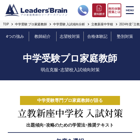
TOP
中学受験 プロ家庭教師
中学受験 入試傾向分析
立教新座中学校
2024年度「
リーダーズブレインの強み
4つの強み
教師紹介
志望校対策
合格体験記
塾別対策
コース案内
中学受験プロ家庭教師
プロ教師紹介
弱点克服・志望校入試傾向対策
合格実績
オンライン授業
中学受験専門プロ家庭教師が語る
無料体験授業とは
立教新座中学校 入試対策
出題傾向・攻略のための学習法・推奨テキスト
短期フリープラン