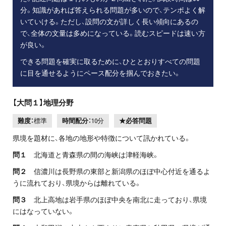
分。知識があれば答えられる問題が多いので、テンポよく解
いていける。ただし、設問の文が詳しく長い傾向にあるの
で、全体の文量は多めになっている。読むスピードは速い方
が良い。
できる問題を確実に取るために、ひととおりすべての問題
に目を通せるようにペース配分を掴んでおきたい。
【大問１】地理分野
難度：
標準
時間配分：
10分
★必答問題
県境を題材に、各地の地形や特徴について訊かれている。
問１
北海道と青森県の間の海峡は津軽海峡。
問２
信濃川は長野県の東部と新潟県のほぼ中心付近を通るよ
うに流れており、県境からは離れている。
問３
北上高地は岩手県のほぼ中央を南北に走っており、県境
にはなっていない。