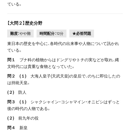
ている。
【大問２】歴史分野
難度：
やや難
時間配分：
12分
★必答問題
東日本の歴史を中心に、各時代の出来事や人物について訊かれ
ている。
問１
ブナ科の植物からはドングリやトチの実などが取れ、縄
文時代には貴重な食物となっていた。
問２ (１)
大海人皇子(天武天皇)の皇后で、のちに即位したの
は持統天皇。
(２)
防人
問３ (１)
シャクシャイン・コシャマイン・オニビシはずっと
後の時代の人物である。
(２)
前九年の役
問４
新皇