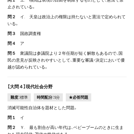
止されている。
問２
イ. 天皇は政治上の権限は持たないと憲法で定められて
いる。
問３
国政調査権
問４
ア
問５
衆議院は参議院より２年任期が短く解散もあるので、国
民の意見が反映されやすいとして、重要な審議・決定において優
越が認められている。
【大問４】現代社会分野
難度：
標準
時間配分：
5分
★必答問題
消滅可能性自治体を題材とした問題。
問１
イ
問２
Ｙ. 最も割合が高い年代は、ベビーブームのときに生ま