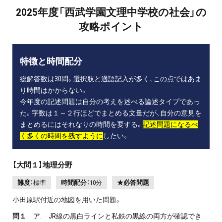
2025年度「西武学園文理中学校の社会」の
攻略ポイント
特徴と時間配分
総解答数は30問。選択肢と適語記入が多く、この点ではあま
り時間はかからない。
今年度の記述問題は自分の考えを述べる論述タイプであっ
た。字数は１～２行ほどでまとめる文量だが、自分の意見を
まとめるにはそれなりの時間を要する。
記述問題になるべ
く多くの時間を残すように
したい。
【大問１】地理分野
難度：
標準
時間配分：
10分
★必答問題
小田原駅付近の地図を用いた問題。
問１
ア. JR線の黒白ラインと私鉄の黒線の両方が確認でき