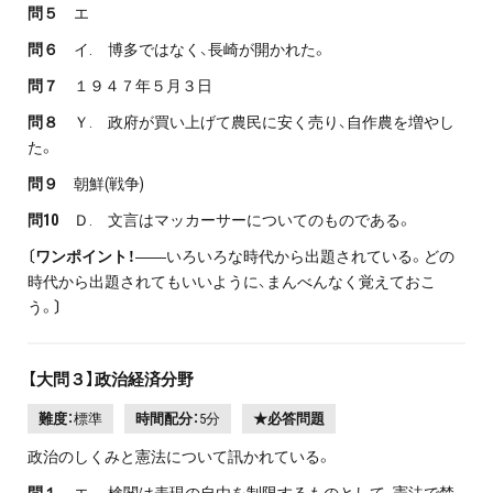
問５
エ
問６
イ. 博多ではなく、長崎が開かれた。
問７
１９４７年５月３日
問８
Ｙ. 政府が買い上げて農民に安く売り、自作農を増やし
た。
問９
朝鮮(戦争)
問10
Ｄ. 文言はマッカーサーについてのものである。
〔ワンポイント！
――いろいろな時代から出題されている。どの
時代から出題されてもいいように、まんべんなく覚えておこ
う。
〕
【大問３】政治経済分野
難度：
標準
時間配分：
5分
★必答問題
政治のしくみと憲法について訊かれている。
問１
エ. 検閲は表現の自由を制限するものとして、憲法で禁