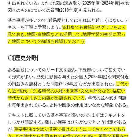
も出されている。また、地図の読み取り(2025年度・2024年度)や地
プライバシーポリシー
図そのものについての質問(2018年度)も見られる。
基本事項が多いので、難易度としてはそれほど難しくはない。テ
免責事項・著作権等
キストを丁寧に学習しよう。
資料集で各種統計やグラフをよく
見ておき、地図・白地図なども活用して、地理学習の初期に習っ
た地図についての知識も確認しておこう
。
〇[歴史分野]
ある話題についてのリード文を読み、下線部について答えてい
く形式が多い。歴史に影響を与えた外国人(2025年度)や関東付近
プロ教師が届ける
の街並みを題材とした問題(2024年度)などが出題された。
古代か
公式LINE＠
ら近・現代まで、各時代の人物・出来事・文化や外交など、幅広い
時代からさまざま内容が出題されている
。年代の並べ変え問題
も毎年出されている。史料や図版の使用は少なめな印象である。
0120-11-3967
テキストに載っている基本事項が多いので、まずはテキストを
受付:9:30～21:30(定休:日曜・祝日)
しっかり暗記する。難しい漢字はひらがなでという指定がある
が、
重要事項はやはり漢字で書けるようにしておくべきであろ
う。どの時代から出題されても慌てないために、苦手な項目をつ