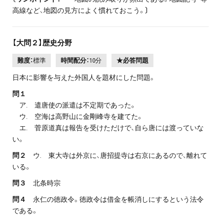
高線など、地図の見方によく慣れておこう。
〕
【大問２】歴史分野
難度：
標準
時間配分：
10分
★必答問題
日本に影響を与えた外国人を題材にした問題。
問１
ア. 遣唐使の派遣は不定期であった。
ウ. 空海は高野山に金剛峰寺を建てた。
エ. 菅原道真は報告を受けただけで、自ら唐には渡っていな
い。
問２
ウ. 東大寺は外京に、唐招提寺は右京にあるので、離れて
いる。
問３
北条時宗
問４
永仁の徳政令。徳政令は借金を帳消しにするという法令
である。