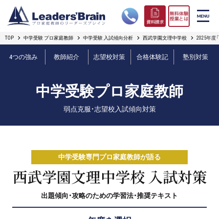
TOP
中学受験 プロ家庭教師
中学受験 入試傾向分析
西武学園文理中学校
2025年
リーダーズブレインの強み
4つの強み
教師紹介
志望校対策
合格体験記
塾別対策
コース案内
中学受験プロ家庭教師
プロ教師紹介
弱点克服・志望校入試傾向対策
合格実績
オンライン授業
中学受験専門プロ家庭教師が語る
無料体験授業とは
西武学園文理中学校 入試対策
出題傾向・攻略のための学習法・推奨テキスト
短期フリープラン