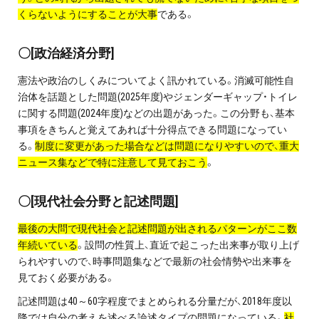
お問い合わせ・資料請求
くらないようにすることが大事
である。
無料体験授業とは
〇[政治経済分野]
憲法や政治のしくみについてよく訊かれている。消滅可能性自
治体を話題とした問題(2025年度)やジェンダーギャップ・トイレ
に関する問題(2024年度)などの出題があった。この分野も、基本
事項をきちんと覚えてあれば十分得点できる問題になってい
る。
制度に変更があった場合などは問題になりやすいので、重大
ニュース集などで特に注意して見ておこう
。
〇[現代社会分野と記述問題]
最後の大問で現代社会と記述問題が出されるパターンがここ数
年続いている
。設問の性質上、直近で起こった出来事が取り上げ
られやすいので、時事問題集などで最新の社会情勢や出来事を
見ておく必要がある。
記述問題は40～60字程度でまとめられる分量だが、2018年度以
降では自分の考えを述べる論述タイプの問題になっている。
社