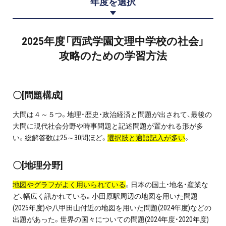
年度を選択
プロ家庭教師の英検®対策
費用について
2025年度「西武学園文理中学校の社会」
攻略のための学習方法
お申込みの流れ
よくある質問
〇[問題構成]
大問は４～５つ。地理・歴史・政治経済と問題が出されて、最後の
採用情報
大問に現代社会分野や時事問題と記述問題が置かれる形が多
い。総解答数は25～30問ほど。
選択肢と適語記入が多い
。
〇[地理分野]
インフォメーション
地図やグラフがよく用いられている
。日本の国土・地名・産業な
会社概要
ど、幅広く訊かれている。小田原駅周辺の地図を用いた問題
(2025年度)や八甲田山付近の地図を用いた問題(2024年度)などの
採用情報
出題があった。世界の国々についての問題(2024年度・2020年度)