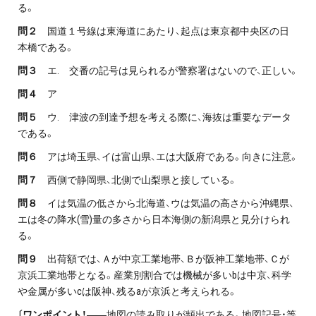
る。
問２
国道１号線は東海道にあたり、起点は東京都中央区の日
本橋である。
問３
エ. 交番の記号は見られるが警察署はないので、正しい。
問４
ア
問５
ウ. 津波の到達予想を考える際に、海抜は重要なデータ
である。
問６
アは埼玉県、イは富山県、エは大阪府である。向きに注意。
問７
西側で静岡県、北側で山梨県と接している。
問８
イは気温の低さから北海道、ウは気温の高さから沖縄県、
エは冬の降水(雪)量の多さから日本海側の新潟県と見分けられ
る。
問９
出荷額では、Ａが中京工業地帯、Ｂが阪神工業地帯、Ｃが
京浜工業地帯となる。産業別割合では機械が多いbは中京、科学
や金属が多いcは阪神、残るaが京浜と考えられる。
〔ワンポイント！
――地図の読み取りが頻出である。地図記号・等