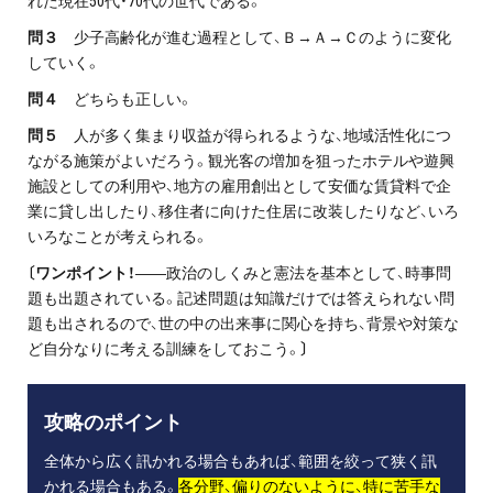
れた現在50代・70代の世代である。
問３
少子高齢化が進む過程として、Ｂ→Ａ→Ｃのように変化
していく。
問４
どちらも正しい。
問５
人が多く集まり収益が得られるような、地域活性化につ
ながる施策がよいだろう。観光客の増加を狙ったホテルや遊興
施設としての利用や、地方の雇用創出として安価な賃貸料で企
業に貸し出したり、移住者に向けた住居に改装したりなど、いろ
いろなことが考えられる。
〔ワンポイント！
――政治のしくみと憲法を基本として、時事問
題も出題されている。記述問題は知識だけでは答えられない問
題も出されるので、世の中の出来事に関心を持ち、背景や対策な
ど自分なりに考える訓練をしておこう。
〕
攻略のポイント
全体から広く訊かれる場合もあれば、範囲を絞って狭く訊
かれる場合もある。
各分野、偏りのないように、特に苦手な