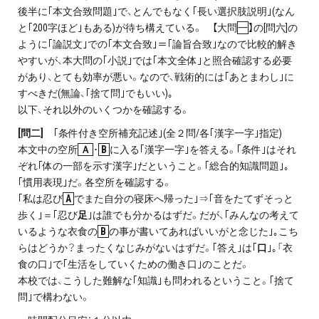
後半に｢本文合致問題｣で、とんでもなく｢長い選択肢説明｣(なん
と｢200字ほど｣もある)が待ち構えている。 【大問
一
】の[問六]の
ように｢論説文｣での｢本文合致｣＝｢論旨合致｣なので比較的解き
やすいが、本大問の｢小説｣では｢本文全体｣と照合確認する必要
があり、とても効率が悪い。なので、戦術的には｢あとまわし｣に
すべきだ(無論、｢捨て問｣でもいい)｡
以下、それ以外のいくつかを確認する。
[問二]
｢条件付き空所補充記述｣(全２問/各｢漢字一字｣指定)
本文中の空所
Ａ
･
B
に入る｢漢字一字｣を答える。｢条件｣はそれ
ぞれ｢体の一部を示す漢字｣だということ。｢総合的知識問題｣｡
｢慣用表現｣だ。各空所を確認する。
｢私は忍び
A
でまた自分の寝床へ帰った｣⇒｢音をたてずそっと
歩く｣＝｢忍び
足
｣は誰でも分かるはずだ。だが、｢みんなの考えて
いるような衣食の
B
の事が書いてあればいいがと念じた｣｡こち
らはどうか？まったくなじみがないはずだ。｢答え｣は｢
口
｣｡「衣
食の口｣で｢生活をしていくための働き口｣のことだ。
本校では、こうした難解な｢知識｣も問われるということ。｢捨て
問｣で構わない。