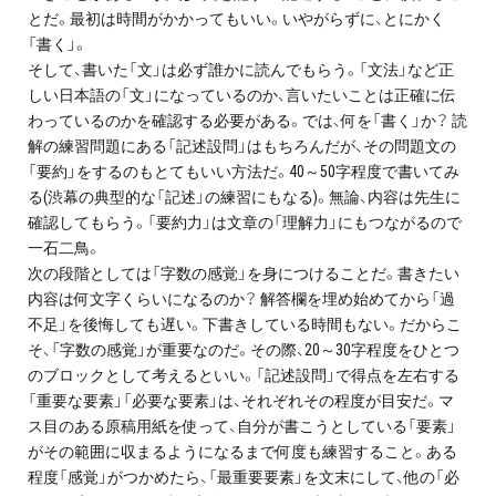
とだ。最初は時間がかかってもいい。いやがらずに、とにかく
「書く」。
そして、書いた「文」は必ず誰かに読んでもらう。「文法」など正
しい日本語の「文」になっているのか、言いたいことは正確に伝
わっているのかを確認する必要がある。では、何を「書く」か？ 読
解の練習問題にある「記述設問」はもちろんだが、その問題文の
「要約」をするのもとてもいい方法だ。40～50字程度で書いてみ
る(渋幕の典型的な「記述」の練習にもなる)。無論、内容は先生に
確認してもらう。「要約力」は文章の「理解力」にもつながるので
一石二鳥。
次の段階としては「字数の感覚」を身につけることだ。書きたい
内容は何文字くらいになるのか？ 解答欄を埋め始めてから「過
不足」を後悔しても遅い。下書きしている時間もない。だからこ
そ、「字数の感覚」が重要なのだ。その際、20～30字程度をひとつ
のブロックとして考えるといい。「記述設問」で得点を左右する
「重要な要素」「必要な要素」は、それぞれその程度が目安だ。マ
ス目のある原稿用紙を使って、自分が書こうとしている「要素」
がその範囲に収まるようになるまで何度も練習すること。ある
程度「感覚」がつかめたら、「最重要要素」を文末にして、他の「必