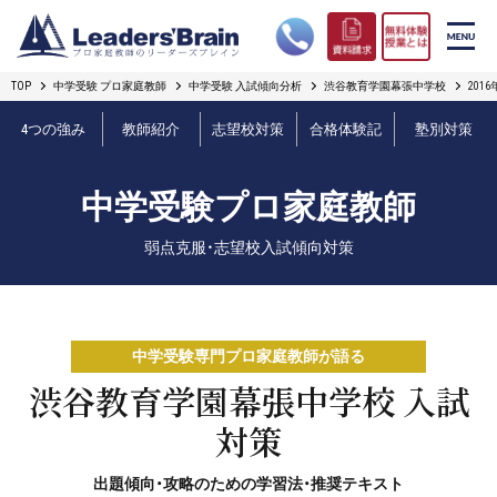
TOP
中学受験 プロ家庭教師
中学受験 入試傾向分析
渋谷教育学園幕張中学校
20
リーダーズブレインの強み
4つの強み
教師紹介
志望校対策
合格体験記
塾別対策
コース案内
中学受験プロ家庭教師
プロ教師紹介
弱点克服・志望校入試傾向対策
合格実績
オンライン授業
中学受験専門プロ家庭教師が語る
無料体験授業とは
渋谷教育学園幕張中学校 入試
対策
短期フリープラン
出題傾向・攻略のための学習法・推奨テキスト