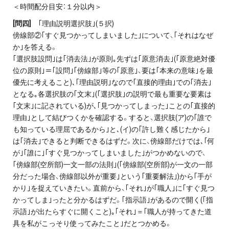
＜時間配分目安：１分以内＞
[問四]
｢理由説明選択肢｣(５択)
傍線部②｢すぐ見つかってしまいました｣について、｢それはなぜ
か｣を答える。
｢選択肢設問｣は｢消去法｣が原則｡先ずは｢原意消去｣(｢原意絶対優
位の原則｣＝｢設問｣｢傍線部｣等の｢原意｣、要は｢本来の意味｣を最
優先に考えること)､｢理由説明｣なので｢直接的理由｣での｢消去｣
となる｡各選択肢の｢文末｣(｢選択肢｣の説明で最も重要な要素は
｢文末｣に記されている)が､｢見つかってしまった｣ことの｢直接的
理由｣として結びつくかを確認する。すると、選択肢(ア)の｢誰で
も知っている理屈であるから｣と､(イ)の｢許し難く感じたから｣
は｢消去｣できると判断できるはずだ。次に、傍線部だけでは､｢何
が｣｢誰に｣｢すぐ見つかってしまいました｣がつかめないので、
｢傍線部(空所部)一文一部の法則｣(｢傍線部(空所部)が一文の一部
分だった場合、傍線部以外が重要｣という｢重要解法｣)から｢手が
かり｣を捉えていきたい。直前から、｢それ｣が｢職人｣に｢すぐ見つ
かってしま｣ったと分かるはずだ。｢指示語｣があるので開く(｢指
示語｣が出たらすぐに開くこと)｡｢それ｣＝｢職人が持ってきた道
具を私がこっそり使ってみたこと｣だとつかめる。