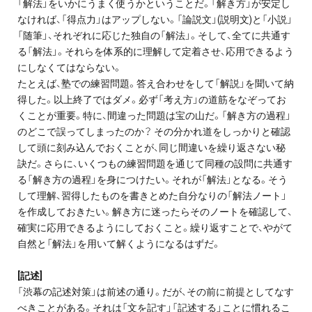
「解法」をいかにうまく使うかということだ。「解き方」が安定し
なければ、「得点力」はアップしない。「論説文」(説明文)と「小説」
「随筆」、それぞれに応じた独自の「解法」。そして、全てに共通す
る「解法」。それらを体系的に理解して定着させ、応用できるよう
にしなくてはならない。
たとえば、塾での練習問題。答え合わせをして「解説」を聞いて納
得した。以上終了ではダメ。必ず「考え方」の道筋をなぞってお
くことが重要。特に、間違った問題は宝の山だ。「解き方の過程」
のどこで誤ってしまったのか？ その分かれ道をしっかりと確認
して頭に刻み込んでおくことが、同じ間違いを繰り返さない秘
訣だ。さらに、いくつもの練習問題を通じて同種の設問に共通す
る「解き方の過程」を身につけたい。それが「解法」となる。そう
して理解、習得したものを書きとめた自分なりの「解法ノート」
を作成しておきたい。解き方に迷ったらそのノートを確認して、
確実に応用できるようにしておくこと。繰り返すことで、やがて
自然と「解法」を用いて解くようになるはずだ。
[記述]
「渋幕の記述対策」は前述の通り。だが、その前に前提としてなす
べきことがある。それは「文を記す」「記述する」ことに慣れるこ