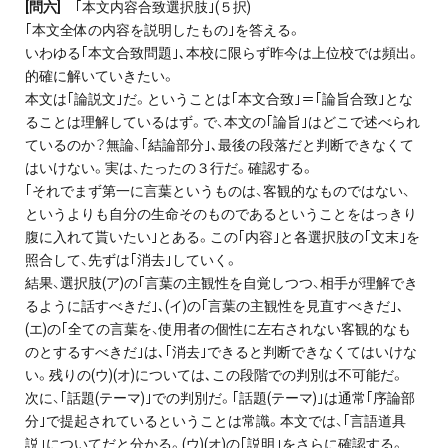
[問六]
｢本文内容合致選択肢｣(５択)
｢本文全体の内容を説明したもの｣を答える。
いわゆる｢本文合致問題｣､本校に限らず昨今は上位校では頻出。
的確に解いていきたい。
本文は｢論説文｣だ。ということは｢本文合致｣＝｢論旨合致｣とな
ることは理解しているはず。で、本文の｢論旨｣はどこで述べられ
ているのか？無論、｢結論部分｣､最後の段落だと判断できなくて
はいけない。実は、たったの３行だ。確認する。
｢それでまず第一に言葉というものは、客観的なものではない、
というよりも自分の生命そのものであるということをはっきり
腹に入れて貰いたい｣とある。この｢内容｣と各選択肢の｢文末｣を
照合して、先ずは｢消去｣していく。
結果、選択肢(ア)の｢言葉の主観性を自覚しつつ、相手が理解でき
るように話すべきだ｣､(イ)の｢言葉の主観性を見直すべきだ｣､
(エ)の｢全ての言葉を、使用者の個性に左右されない客観的なも
のとするすべきだ｣は､｢消去｣できると判断できなくてはいけな
い。残りの(ウ)(オ)については､この段階での判別は不可能だ。
次に、｢話題(テーマ)｣での判別だ。｢話題(テーマ)｣は通常｢序論部
分｣で提起されているということは常識。本文では、｢言語道具
説｣についてだと分かる。(ウ)(オ)の｢説明｣をさらに確認する。