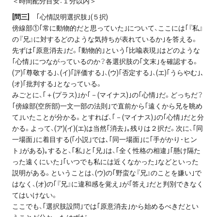
＜時間配分目安：１分以内＞
[問三]
｢心情説明選択肢｣(５択)
傍線部①｢常に動物的だと思っていた｣について、ここには｢『私』
の『兄』に対するどのような気持ちが表れているか｣を答える。
先ずは｢原意消去｣だ。｢動物的｣という｢比喩表現｣はどのような
｢心情｣につながっているのか？各選択肢の｢文末｣を確認する。
(ア)｢尊敬する｣、(イ)｢評価する｣、(ウ)｢否定する｣、(エ)｢うらやむ｣､
(オ)｢批判する｣となっている。
みごとに、｢＋(プラス)｣か｢－(マイナス)｣の｢心情｣だ。どっちだ？
｢傍線部(空所部)一文一部の法則｣で直前から｢遠くから兄を眺め
て｣いたことが分かる。とすれば、｢－(マイナス)｣の｢心情｣だと分
かる。よって、(ア)(イ)(エ)は当然｢消去｣｡残りは２択だ。次に、｢同
一場面｣に着目する(｢小説｣では､｢同一場面｣に｢手がかり･ヒン
ト｣がある)｡すると、｢私｣と｢兄｣は、｢全く性格の相違｣｢懸け隔た
った遠くにいた｣｢いつでも私には近くなかった｣などといった
説明がある。ということは、(ウ)の｢野蛮な『兄』のことを嫌い｣で
はなく、(オ)の｢『兄』に違和感を覚え｣が｢答え｣だと判別できなく
てはいけない。
ここでも、｢選択肢設問｣では｢原意消去｣から始めるべきだとい