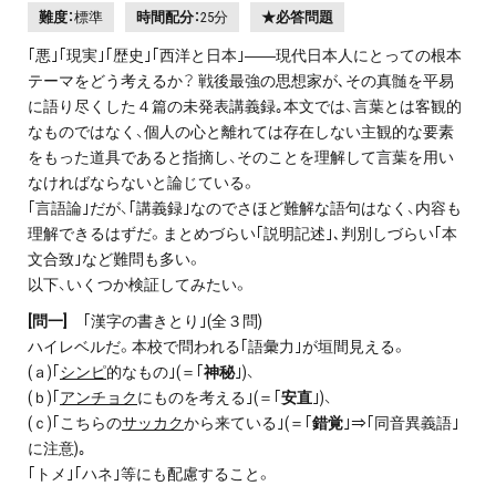
難度：
標準
時間配分：
25分
★必答問題
｢悪｣｢現実｣｢歴史｣｢西洋と日本｣――現代日本人にとっての根本
テーマをどう考えるか？ 戦後最強の思想家が､その真髄を平易
に語り尽くした４篇の未発表講義録｡本文では、言葉とは客観的
なものではなく、個人の心と離れては存在しない主観的な要素
をもった道具であると指摘し、そのことを理解して言葉を用い
なければならないと論じている。
｢言語論｣だが、｢講義録｣なのでさほど難解な語句はなく、内容も
理解できるはずだ。まとめづらい｢説明記述｣､判別しづらい｢本
文合致｣など難問も多い。
以下、いくつか検証してみたい。
[問一]
｢漢字の書きとり｣(全３問)
ハイレベルだ。本校で問われる｢語彙力｣が垣間見える。
(ａ)｢
シンピ
的なもの｣(＝｢
神秘
｣)、
(ｂ)｢
アンチョク
にものを考える｣(＝｢
安直
｣)、
(ｃ)｢こちらの
サッカク
から来ている｣(＝｢
錯覚
｣⇒｢同音異義語｣
に注意)｡
｢トメ｣｢ハネ｣等にも配慮すること。