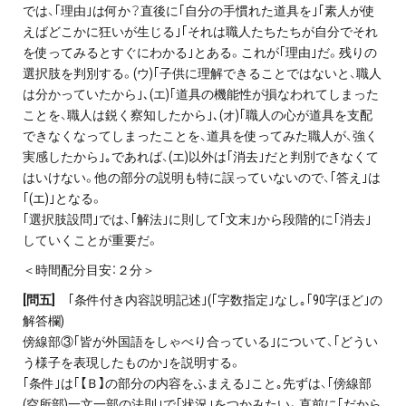
では、｢理由｣は何か？直後に｢自分の手慣れた道具を｣｢素人が使
えばどこかに狂いが生じる｣｢それは職人たちたちが自分でそれ
を使ってみるとすぐにわかる｣とある。これが｢理由｣だ。残りの
選択肢を判別する。(ウ)｢子供に理解できることではないと、職人
は分かっていたから｣､(エ)｢道具の機能性が損なわれてしまった
ことを、職人は鋭く察知したから｣､(オ)｢職人の心が道具を支配
できなくなってしまったことを、道具を使ってみた職人が、強く
実感したから｣｡であれば、(エ)以外は｢消去｣だと判別できなくて
はいけない。他の部分の説明も特に誤っていないので、｢答え｣は
｢(エ)｣となる。
｢選択肢設問｣では、｢解法｣に則して｢文末｣から段階的に｢消去｣
していくことが重要だ。
＜時間配分目安：２分＞
[問五]
｢条件付き内容説明記述｣(｢字数指定｣なし｡｢90字ほど｣の
解答欄)
傍線部③｢皆が外国語をしゃべり合っている｣について、｢どうい
う様子を表現したものか｣を説明する。
｢条件｣は｢【Ｂ】の部分の内容をふまえる｣こと｡先ずは、｢傍線部
(空所部)一文一部の法則｣で｢状況｣をつかみたい。直前に｢だから