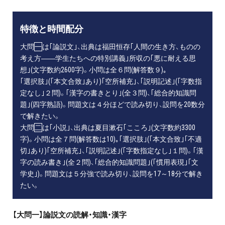
特徴と時間配分
大問
一
は｢論説文｣、出典は福田恒存｢人間の生き方、ものの
考え方――学生たちへの特別講義｣所収の｢悪に耐える思
想｣(文字数約2600字)。小問は全６問(解答数９)｡
｢選択肢｣(｢本文合致｣あり)｢空所補充｣、｢説明記述｣(｢字数指
定なし｣２問)。｢漢字の書きとり｣(全３問)、｢総合的知識問
題｣(四字熟語)。問題文は４分ほどで読み切り、設問を20数分
で解きたい。
大問
二
は｢小説｣、出典は夏目漱石｢こころ｣(文字数約3300
字)。小問は全７問(解答数は10)｡｢選択肢｣(｢本文合致｣｢不適
切｣あり)｢空所補充｣、｢説明記述｣(｢字数指定なし｣１問)。｢漢
字の読み書き｣(全２問)、｢総合的知識問題｣(｢慣用表現｣｢文
学史｣)。問題文は５分強で読み切り、設問を17～18分で解き
たい。
【大問一】論説文の読解・知識・漢字