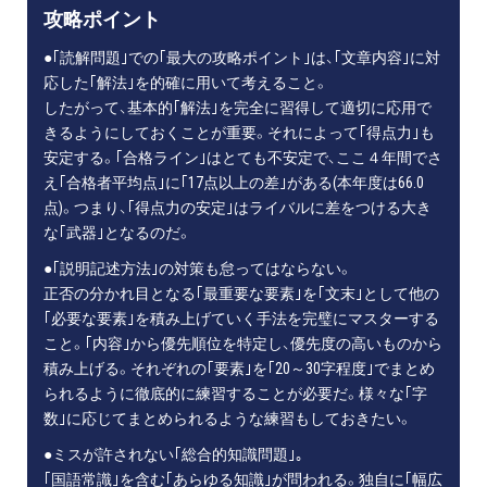
攻略ポイント
●｢読解問題｣での｢最大の攻略ポイント｣は、｢文章内容｣に対
応した｢解法｣を的確に用いて考えること。
したがって、基本的｢解法｣を完全に習得して適切に応用で
きるようにしておくことが重要。それによって｢得点力｣も
安定する。｢合格ライン｣はとても不安定で、ここ４年間でさ
え｢合格者平均点｣に｢17点以上の差｣がある(本年度は66.0
点)。つまり、｢得点力の安定｣はライバルに差をつける大き
な｢武器｣となるのだ。
●｢説明記述方法｣の対策も怠ってはならない。
正否の分かれ目となる｢最重要な要素｣を｢文末｣として他の
｢必要な要素｣を積み上げていく手法を完璧にマスターする
こと。｢内容｣から優先順位を特定し、優先度の高いものから
積み上げる。それぞれの｢要素｣を｢20～30字程度｣でまとめ
られるように徹底的に練習することが必要だ。様々な｢字
数｣に応じてまとめられるような練習もしておきたい。
●ミスが許されない｢総合的知識問題｣｡
｢国語常識｣を含む｢あらゆる知識｣が問われる。独自に｢幅広