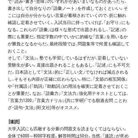
で「読み・書き・意味」のいずれかがあいまいなものがあったら、
プライバシーポリシー
書き出して自分なりの「語彙ノート」を作成しておくといい。そ
こには自分が分からない言葉が蓄積されていくので、折に触れ
免責事項・著作権等
確認し定着させていく。入試当日に持っていけば、「お守り」にも
なる。これらの「語彙」は様々な形式で出題されるし、「記述」の
際にも重要だ。指定字数の中でいかに的確な「言葉」を用いるか
が勝負となるからだ。最終段階では、問題集等で何度も確認して
おくこと。
そして、「文法」。塾でも学習しているはずだが、定着していない
受験生が多い。直接出題されることもあるし、「記述」にも不可欠
だ。日本語として「文法」的に「正しい文」でなければ減点される
し、そもそも内容が正確に伝わらない。特に、「文節の相互関係」
プロ教師が届ける
や「付属語」(「助詞」「助動詞」)の用法を確実に定着させておくこ
公式LINE＠
とが重要だ。なお、「語彙力」「文法力」強化用テキストとしては、
「言葉力1200」「言葉力ドリル」(共に学研)「でる順過去問 ことわ
0120-11-3967
ざ・語句・文法」(旺文社)等がオススメ。
[速読]
受付:9:30～21:30(定休:日曜・祝日)
大学入試にも匹敵する分量の問題文を読まなくてはならない。
全体で6000～8000字程度。解答時間は50分。当然、「速読」が求め