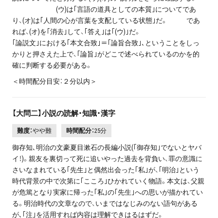
(ウ)は｢言語の道具としての本質｣についてであ
り、(オ)は｢人間の心が言葉を支配している状態｣だ。 であ
れば、(オ)を｢消去｣して、｢答え｣は｢(ウ)｣だ。
｢論説文｣における｢本文合致｣＝｢論旨合致｣､ということをしっ
かりと押さえた上で、｢論旨｣がどこで述べられているのかを的
確に判断する必要がある。
＜時間配分目安：２分以内＞
【大問二】小説の読解・知識・漢字
難度：
やや難
時間配分：
25分
御存知､明治の文豪夏目漱石の長編小説(｢御存知｣でないとヤバ
イ！)。親友を裏切って死に追いやった過去を背負い、罪の意識に
さいなまれている｢先生｣と偶然出会った｢私｣が、｢明治｣という
時代背景の中で次第に｢こころ｣ひかれていく物語。本文は、父親
が危篤となり実家に帰った｢私｣の｢先生｣への思いが描かれてい
る。明治時代の文章なので、いまではなじみのない語句がある
が､｢注｣を活用すれば内容は理解できはるはずだ。