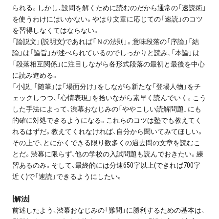
お問い合わせ・資料請求
られる。しかし、設問を解くために読むのだから通常の「速読術」
を使うわけにはいかない。やはり文章に応じての「速読」のコツ
を習得しなくてはならない。
無料体験授業とは
「論説文」(説明文)であれば「Ｎの法則」。意味段落の「序論」「結
論」は「論旨」が述べられているのでしっかりと読み、「本論」は
「段落相互関係」に注目しながら各形式段落の最初と最後を中心
に読み進める。
「小説」「随筆」は「場面分け」をしながら新たな「登場人物」をチ
ェックしつつ、「心情表現」を拾いながら素早く読んでいく。こう
した手法によって、渋幕おなじみの「ややこしい読解問題」にも
的確に対処できるようになる。これらのコツは塾でも教えてく
れるはずだ。教えてくれなければ、自分から聞いてみてほしい。
その上で、とにかくできる限り数多くの過去問の文章を読むこ
とだ。渋幕に限らず、他の学校の入試問題も読んでおきたい。練
習あるのみ。そして、最終的には分速650字以上(できれば700字
近く)で「速読」できるようにしたい。
[解法]
前述したよう、渋幕おなじみの「難問」に勝利するための基本は、