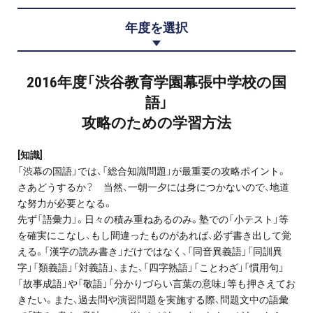
プロ家庭教師の英検®対策
年度を選択
費用について
2016年度「渋谷教育学園幕張中学校の国
お申込みの流れ
語」
攻略のための学習方法
よくある質問
[知識]
採用情報
「渋幕の国語」では、「総合知識問題」が最重要の攻略ポイント。
さあどうするか？ 当然、一朝一夕には身につかないので、地道
な努力が必要となる。
先ず「語彙力」。日々の積み重ねあるのみ。塾での「小テスト」等
を確実にこなし、もし間違ったものがあれば、必ず書き出して覚
インフォメーション
える。「漢字の読み書き」だけではなく、「同音異義語」「同訓異
字」「類義語」「対義語」、また、「四字熟語」「ことわざ」「慣用句」
会社概要
「故事成語」や「敬語」「分かりづらい言葉の意味」等も押さえてお
きたい。また、過去問や演習問題を実施する際、問題文中の語彙
採用情報