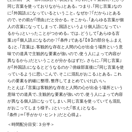
同じ言葉を使っておりながら｣とある。つまり、｢同じ言葉｣なの
に｢外国語｣になっているということ。なぜか？｢だから｣とある
ので、その前が｢理由｣だと分かる。そこから、｢あらゆる言葉が個
人の言葉になってしまって、国語というより個人語になってい
るから｣といったことがつかめる。では、どうして｢あらゆる言
葉｣が｢個人語｣になるのか？｢条件｣である｢【Ｂ】の部分をふまえ
る｣と、｢言葉は、客観的な存在と人間の心が出会う場所という意
味での道具で主観的な要素が強いので、使う人によって内容が
異なるから｣だということが分かるはずだ。さらに、｢同じ言葉｣
が｢外国語｣になるとどうなるのか？傍線部直後に｢同じ言葉を使
っているように思いこんで、そこに混乱がおこる｣とある。これ
らの要素を的確に整理､整序してまとめていけばいい。
たとえば、｢言葉は客観的な存在と人間の心が出会う場所という
意味での道具で､主観的な要素が強いので、使う人によって内容
が異なる個人語になってしまい､同じ言葉を使っていても混乱
がおこってしまう様子。｣といった｢答え｣となる。
｢条件｣＝｢手がかり･ヒント｣だと心得よ。
＜時間配分目安：３分半＞