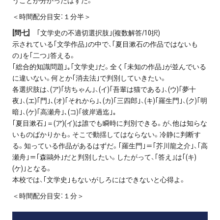
うことが分かったはずだ。
＜時間配分目安：１分半＞
[問七]
｢文学史の不適切選択肢｣(複数解答/10択)
示されている｢文学作品｣の中で、｢夏目漱石の作品ではないも
の｣を｢二つ｣答える。
｢総合的知識問題｣｡｢文学史｣だ。全く｢未知の作品｣が並んでいる
に違いない。何とか｢消去法｣で判別していきたい。
各選択肢は、(ア)｢坊ちゃん｣、(イ)｢吾輩は猫である｣、(ウ)｢夢十
夜｣、(エ)｢門｣､(オ)｢それから｣､(カ)｢三四郎｣、(キ)｢羅生門｣、(ク)｢明
暗｣、(ケ)｢高瀬舟｣､(コ)｢彼岸過迄｣｡
｢夏目漱石｣＝(ア)(イ)は誰でも瞬時に判別できる。が、他は知らな
いものばかりかも。そこで動揺してはならない。冷静に判断す
る。知っている作品があるはずだ。｢羅生門｣＝｢芥川龍之介｣、｢高
瀬舟｣＝｢森鷗外｣だと判別したい。したがって、｢答え｣は｢(キ)
(ケ)｣となる。
本校では、｢文学史｣もないがしろにはできないと心得よ。
＜時間配分目安：１分＞