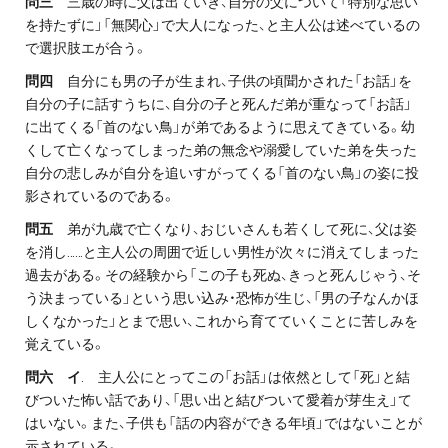
問三
三歳の時に父は出ていき、自分の父について「特別な思い
を持たずに」「無関心」で大人になった、と主人公は述べているの
で選択肢エが合う。
問四
自分にも男の子が生まれ、子供の頃聞かされた「お話」を
自分の子に話すうちに、自分の子と死んだ弟が重なって「お話」
に出てくる「首のない鳥」が弟であるように思えてきている。幼
くして亡くなってしまった弟の無念や溺愛していた弟を失った
自分の悲しみが自分を追いすがってくる「首のない鳥」の姿に投
影されているのである。
問五
弟が九歳で亡くなり、おじいさんも若くして死に、父は姿
を消し……と主人公の周囲で近しい男性が次々に消えてしまった
過去がある。その経験から「この子も死ぬ、きっと死んじゃう、そ
う決まっている」という思い込み・恐怖が生じ、「男の子なんかほ
しくなかった」とまで思い、これから育てていくことに苦しみを
覚えている。
問六 イ
. 主人公にとってこの「お話」は依然として「死」と結
びついた怖い話であり、「思い出と結びついて愛着が芽生え」て
はいない。また、子供も「話の内容ができる年頃」ではないことが
示されている。