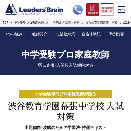
TOP
中学受験 プロ家庭教師
中学受験 入試傾向分析
渋谷教育学園幕張中学校
20
リーダーズブレインの強み
4つの強み
教師紹介
志望校対策
合格体験記
塾別対策
コース案内
中学受験プロ家庭教師
プロ教師紹介
弱点克服・志望校入試傾向対策
合格実績
オンライン授業
中学受験専門プロ家庭教師が語る
無料体験授業とは
渋谷教育学園幕張中学校 入試
対策
短期フリープラン
出題傾向・攻略のための学習法・推奨テキスト