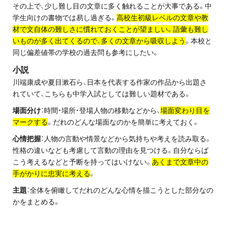
お問い合わせ・資料請求
その上で、少し難し目の文章に多く触れることが大事である。中
学生向けの書物では易し過ぎる。
高校生初級レベルの文章や教
材で文自体の難しさに慣れておくことが望ましい。語彙も難し
無料体験授業とは
いものが多く出てくるので、多くの文章から吸収しよう
。本校と
同じ偏差値帯の学校の過去問も参考にしたい。
小説
川端康成や夏目漱石ら、日本を代表する作家の作品から出題さ
れていて、こちらも中学入試としては難しい題材である。
場面分け
：時間・場所・登場人物の移動などから、
場面変わり目を
マークする
。だれのどんな場面なのかを簡単に考えておく。
心情把握
：人物の言動や情景などから気持ちや考えを読み取る。
性格の違いなども考慮して言動の理由を見つける。自分ならば
こう考えるなどと予断を持ってはいけない。
あくまで文章中の
手がかりに忠実に考える
。
主題
：全体を俯瞰してだれのどんな心情を描こうとした部分なの
かをまとめる。