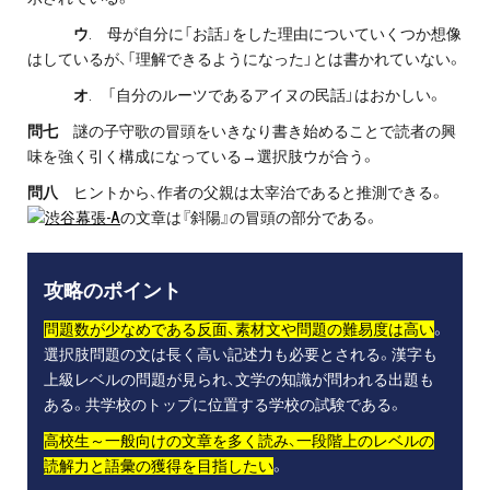
ウ
. 母が自分に「お話」をした理由についていくつか想像
はしているが、「理解できるようになった」とは書かれていない。
オ
. 「自分のルーツであるアイヌの民話」はおかしい。
問七
謎の子守歌の冒頭をいきなり書き始めることで読者の興
味を強く引く構成になっている→選択肢ウが合う。
問八
ヒントから、作者の父親は太宰治であると推測できる。
の文章は『斜陽』の冒頭の部分である。
攻略のポイント
問題数が少なめである反面、素材文や問題の難易度は高い
。
選択肢問題の文は長く高い記述力も必要とされる。漢字も
上級レベルの問題が見られ、文学の知識が問われる出題も
ある。共学校のトップに位置する学校の試験である。
高校生～一般向けの文章を多く読み、一段階上のレベルの
読解力と語彙の獲得を目指したい
。