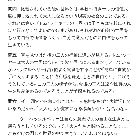
問四
比較されている他の世界とは、学校へ行き一つの価値尺
度に押し込まれて大人になるという現実の社会のことである。
それとは違い、『トム・ソーヤー』の世界では子どもは学校にそれ
ほど行かなくてよいのでひまがあり、それぞれの自分の世界を
もって自分で価値をつくり、自分で選んだものに自信をもって
生きている。
問五
宝を見つけた後の二人の行動に違いが見える。トム・ソー
ヤーは大人の世界に合わせて皆と同じにふるまおうとしている
が、ハックルベリーは行儀よく食事をすることや「簡単に食物が
手に入りすぎる」ことに違和感を覚え、もとの自由な生活に戻ろ
うとしている。この二人の様子から、今後の二人は違う性質の人
生を歩み始めるのであろうことが予感されるのである。
問六 イ
. 洞穴から救い出された二人を村をあげて大歓迎して
いるのだから、「大人たちが寛容になる場面がない」は合わない。
ウ
. ハックルベリーは自らの意志で元の自由な生き方に
戻ろうとしているのであって、「大人たちと関わることなく、こ
どもだけの閉じた世界の中で生きて」いたわけではない。