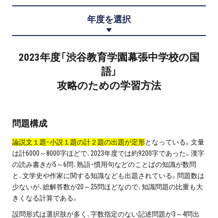
プロ家庭教師の英検®対策
年度を選択
費用について
2023年度「渋谷教育学園幕張中学校の国
お申込みの流れ
語」
攻略のための学習方法
よくある質問
採用情報
問題構成
論説文１題・小説１題の計２題の出題が定形
となっている。文量
は計6000～8000字ほどで、2023年度では約9200字であった。漢字
の読み書きが5～6問、熟語・慣用句などのことばの知識が数問
インフォメーション
と、文学史や作家に関する知識なども出題されている。問題数は
少ないが、総解答数が20～25問ほどなので、知識問題の比重も大
会社概要
きくなる計算である。
採用情報
設問形式は選択肢が多く、字数指定のない記述問題が3～4問出