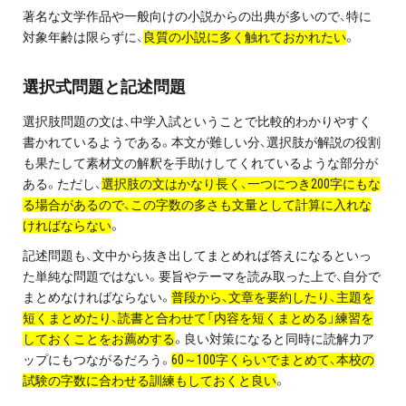
著名な文学作品や一般向けの小説からの出典が多いので、特に
対象年齢は限らずに、
良質の小説に多く触れておかれたい
。
選択式問題と記述問題
選択肢問題の文は、中学入試ということで比較的わかりやすく
書かれているようである。本文が難しい分、選択肢が解説の役割
も果たして素材文の解釈を手助けしてくれているような部分が
ある。ただし、
選択肢の文はかなり長く、一つにつき200字にもな
る場合があるので、この字数の多さも文量として計算に入れな
ければならない
。
記述問題も、文中から抜き出してまとめれば答えになるといっ
た単純な問題ではない。要旨やテーマを読み取った上で、自分で
まとめなければならない。
普段から、文章を要約したり、主題を
短くまとめたり、読書と合わせて「内容を短くまとめる」練習を
しておくことをお薦めする
。良い対策になると同時に読解力ア
ップにもつながるだろう。
60～100字くらいでまとめて、本校の
試験の字数に合わせる訓練もしておくと良い
。