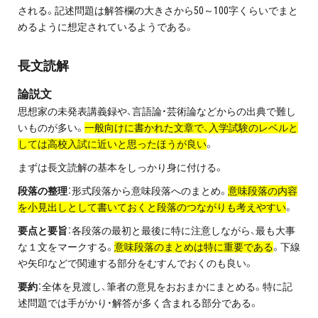
される。記述問題は解答欄の大きさから50～100字くらいでまと
プライバシーポリシー
めるように想定されているようである。
免責事項・著作権等
長文読解
論説文
思想家の未発表講義録や、言語論・芸術論などからの出典で難し
いものが多い。
一般向けに書かれた文章で、入学試験のレベルと
しては高校入試に近いと思ったほうが良い
。
まずは長文読解の基本をしっかり身に付ける。
プロ教師が届ける
段落の整理
：形式段落から意味段落へのまとめ。
意味段落の内容
公式LINE＠
を小見出しとして書いておくと段落のつながりも考えやすい
。
要点と要旨
：各段落の最初と最後に特に注意しながら、最も大事
0120-11-3967
な１文をマークする。
意味段落のまとめは特に重要である
。下線
や矢印などで関連する部分をむすんでおくのも良い。
受付:9:30～21:30(定休:日曜・祝日)
要約
：全体を見渡し、筆者の意見をおおまかにまとめる。特に記
述問題では手がかり・解答が多く含まれる部分である。