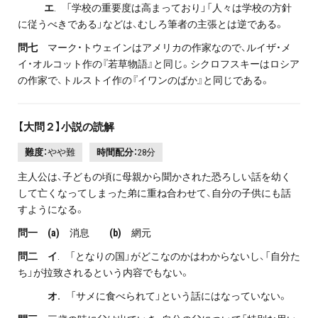
エ
. 「学校の重要度は高まっており」「人々は学校の方針
に従うべきである」などは、むしろ筆者の主張とは逆である。
問七
マーク・トウェインはアメリカの作家なので、ルイザ・メ
イ・オルコット作の『若草物語』と同じ。シクロフスキーはロシア
の作家で、トルストイ作の『イワンのばか』と同じである。
【大問２】小説の読解
難度：
やや難
時間配分：
28分
主人公は、子どもの頃に母親から聞かされた恐ろしい話を幼く
して亡くなってしまった弟に重ね合わせて、自分の子供にも話
すようになる。
問一 (a)
消息
(b)
網元
問二 イ
. 「となりの国」がどこなのかはわからないし、「自分た
ち」が拉致されるという内容でもない。
オ.
「サメに食べられて」という話にはなっていない。