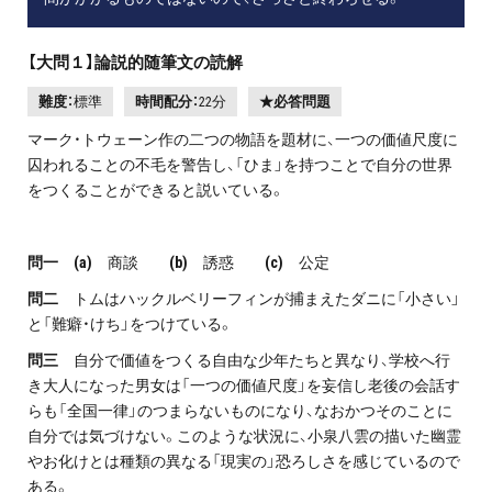
【大問１】論説的随筆文の読解
難度：
標準
時間配分：
22分
★必答問題
マーク・トウェーン作の二つの物語を題材に、一つの価値尺度に
囚われることの不毛を警告し、「ひま」を持つことで自分の世界
をつくることができると説いている。
問一
(a)
商談
(b)
誘惑
(c)
公定
問二
トムはハックルベリーフィンが捕まえたダニに「小さい」
と「難癖・けち」をつけている。
問三
自分で価値をつくる自由な少年たちと異なり、学校へ行
き大人になった男女は「一つの価値尺度」を妄信し老後の会話す
らも「全国一律」のつまらないものになり、なおかつそのことに
自分では気づけない。このような状況に、小泉八雲の描いた幽霊
やお化けとは種類の異なる「現実の」恐ろしさを感じているので
ある。