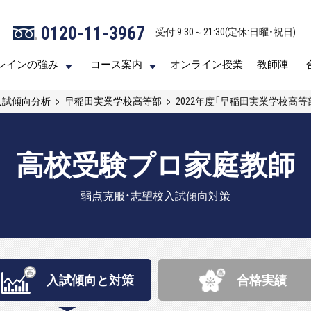
0120-11-3967
0120-11-3967
受付:9:30～21:30(定休:日曜・祝日)
受付:9:30～21:30(定休:日曜・祝日)
レインの強み
レインの強み
コース案内
コース案内
オンライン授業
オンライン授業
教師陣
教師陣
入試傾向分析
早稲田実業学校高等部
2022年度「早稲田実業学校高
高校受験プロ家庭教師
弱点克服・志望校入試傾向対策
入試傾向と
対策
合格実績