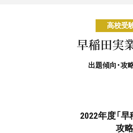
高校受
早稲田実業
出題傾向・攻
2022年度
攻