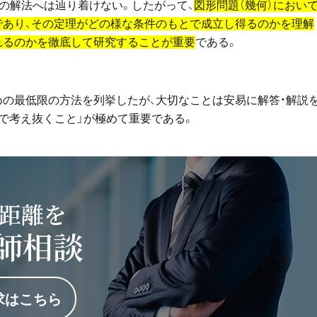
の解法へは辿り着けない。したがって、
図形問題（幾何）におい
であり、その定理がどの様な条件のもとで成立し得るのかを理解
れるのかを徹底して研究することが重要
である。
めの最低限の方法を列挙したが、大切なことは安易に解答・解説
で考え抜くこと」が極めて重要である。
距離を
師相談
求はこちら