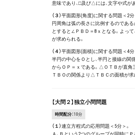
意味であり、□及び△には、文字や式
（３）
平面図形(角度)に関する問題＜2分
円周角は弧の長さに比例するのであるから
とすると∠ＰＢＤ＝8ｘとなる。よって
が求められる。
（４）
平面図形(面積)に関する問題＜4分
半円の中心をＯとし、半円と接線の関
からＯＰ＝ｘである。△ＯＴＢが直角
ＴＢＯの関係より△ＴＢＣの面積が求
【大問２】独立小問問題
時間配分：
10分
（１）
連立方程式の応用問題＜5分＞。
Ａ、Ｂという2つのグループが同時に