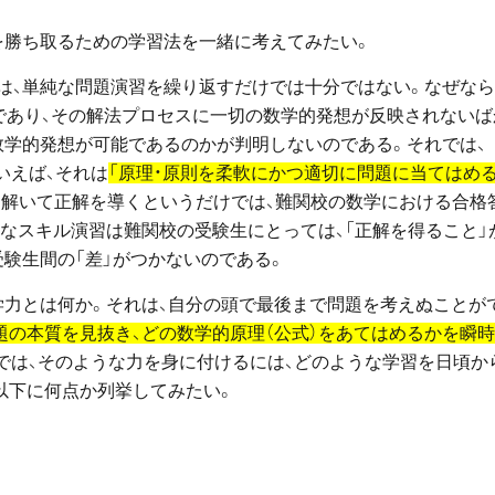
を勝ち取るための学習法を一緒に考えてみたい。
は、単純な問題演習を繰り返すだけでは十分ではない。なぜなら
」であり、その解法プロセスに一切の数学的発想が反映されないば
数学的発想が可能であるのかが判明しないのである。それでは、
いえば、それは
「原理・原則を柔軟にかつ適切に問題に当てはめ
を解いて正解を導くというだけでは、難関校の数学における合格
なスキル演習は難関校の受験生にとっては、「正解を得ること」
験生間の「差」がつかないのである。
学力とは何か。それは、自分の頭で最後まで問題を考えぬことが
題の本質を見抜き、どの数学的原理（公式）をあてはめるかを瞬
では、そのような力を身に付けるには、どのような学習を日頃か
以下に何点か列挙してみたい。