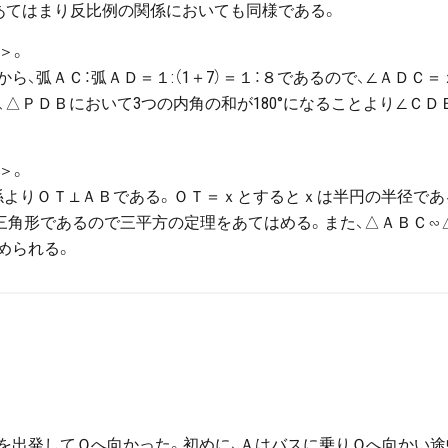
があてはまり反比例の関係においても同様である。
＞。
、弧ＡＣ：弧ＡＤ＝１:（1＋7）＝１：８であるので、∠ＡＤＣ＝
、△ＰＤＢにおいて3つの内角の和が180°になることより∠ＣＤ
＞。
係よりＯＴ⊥ＡＢである。ＯＴ＝ｘとするとｘは半円の半径であ
三角形であるので三平方の定理をあてはめる。また、△ＡＢＣ∽
められる。
Ｐを出発してＱへ向かった。初めに、Ａはバスに乗りＱへ向かい途