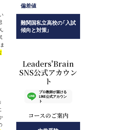
偏差値
い
思
難関国私立高校の「入試
ん
傾向と対策」
試
いま
な
Leaders'Brain
SNS公式アカウン
ト
プロ教師が届ける
LINE公式アカウン
ト
」
に
コースのご案内
か
の