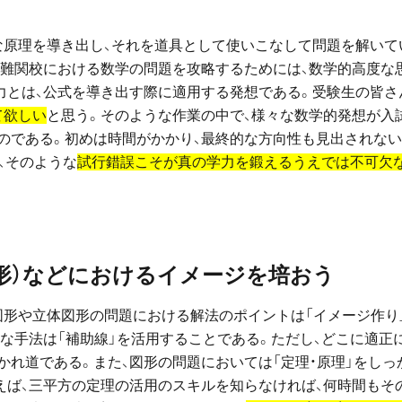
な原理を導き出し、それを道具として使いこなして問題を解いて
る難関校における数学の問題を攻略するためには、数学的高度な
力とは、公式を導き出す際に適用する発想である。受験生の皆さ
て欲しい
と思う。そのような作業の中で、様々な数学的発想が入
のである。初めは時間がかかり、最終的な方向性も見出されな
、そのような
試行錯誤こそが真の学力を鍛えるうえでは不可欠
図形）などにおけるイメージを培おう
図形や立体図形の問題における解法のポイントは「イメージ作り
な手法は「補助線」を活用することである。ただし、どこに適正
れ道である。また、図形の問題においては「定理・原理」をしっ
えば、三平方の定理の活用のスキルを知らなければ、何時間もそ