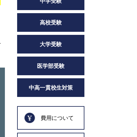
中学受験
て
高校受験
を
大学受験
医学部受験
中高一貫校生対策
費用について