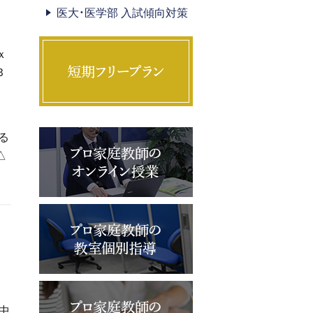
医大・医学部 入試傾向対策
ｘ
Ｂ
る
△
中