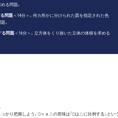
求める問題。
する問題
＜14分＞。何カ所かに分けられた図を指定された色
問題。
する問題
＜16分＞。立方体をくり抜いた立体の体積を求める
。
っかり把握しよう。□＝ａ△の意味は「□は△に比例する」とい