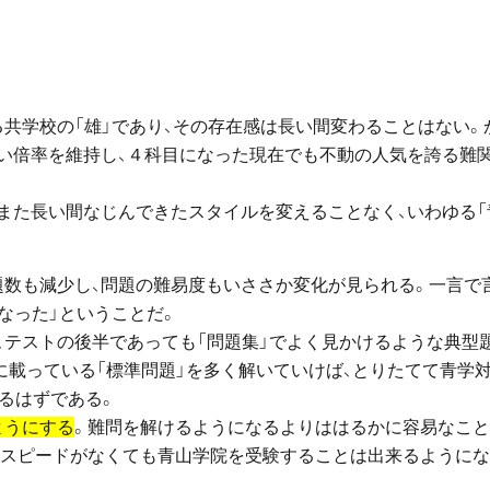
共学校の「雄」であり、その存在感は長い間変わることはない。
い倍率を維持し、４科目になった現在でも不動の人気を誇る難
もまた長い間なじんできたスタイルを変えることなく、いわゆる「
題数も減少し、問題の難易度もいささか変化が見られる。一言で
なった」ということだ。
、テストの後半であっても「問題集」でよく見かけるような典型
に載っている「標準問題」を多く解いていけば、とりたてて青学
るはずである。
ようにする
。難問を解けるようになるよりははるかに容易なこ
速スピードがなくても青山学院を受験することは出来るように