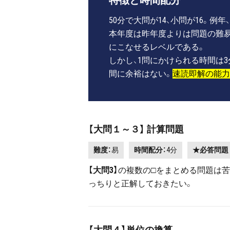
特徴と時間配分
50分で大問が14、小問が16。
本年度は昨年度よりは問題の難
にこなせるレベルである。
しかし、1問にかけられる時間は
間に余裕はない。
速読即解の能力
【大問１～３】 計算問題
難度：
易
時間配分：
4分
★必答問題
【大問3】
の複数の□をまとめる問題は
っちりと正解しておきたい。
【大問４】単位の換算