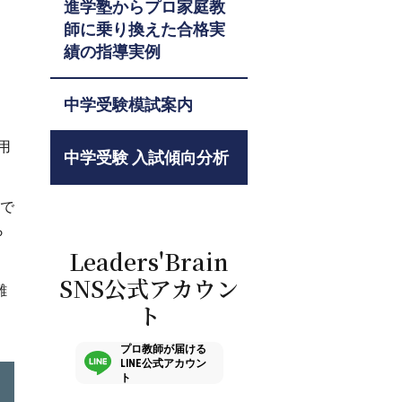
進学塾からプロ家庭教
師に乗り換えた合格実
績の指導実例
中学受験模試案内
用
中学受験 入試傾向分析
合で
ら
Leaders'Brain
SNS公式アカウン
難
ト
プロ教師が届ける
LINE公式アカウン
ト