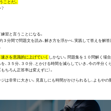
うことだ。
か？
ド練習と言うことになる。
約３分間で問題文を読み、解き方を浮かべ、実践して答えを解答
。
く速さを意識的に上げていく
しかない。問題集を１０問解く場
を、３５分、３０分…とかける時間を減らしていき、今の半分く
（もちろん正答率は変えずに）。
ージは非常に大きい。見直しにも時間がかけられるし、よもやの