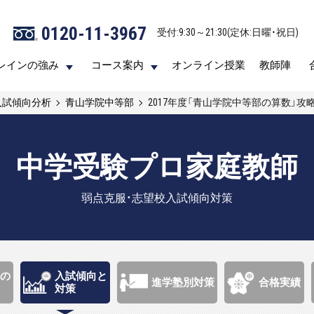
0120-11-3967
0120-11-3967
受付:9:30～21:30(定休:日曜・祝日)
受付:9:30～21:30(定休:日曜・祝日)
レインの強み
レインの強み
コース案内
コース案内
オンライン授業
オンライン授業
教師陣
教師陣
入試傾向分析
青山学院中等部
2017年度「青山学院中等部の算数」攻
中学受験プロ家庭教師
弱点克服・志望校入試傾向対策
の
入試傾向と
進学塾別対策
合格実績
対策