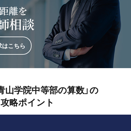
距離を
師相談
求はこちら
度「青山学院中等部の算数」の
攻略ポイント