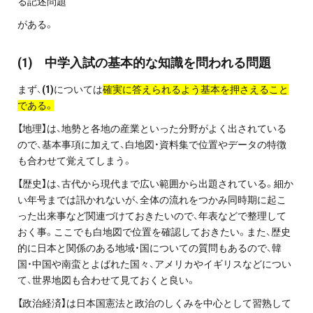
る記述問題
プライバシーポリシー
がある。
免責事項・著作権等
(1) 中学入試の基本的な知識を問われる問題
まず、
(1)
については
確実に答えられるよう基本を押さえること
である。
【地理】は、地勢と各地の産業といった分野がよく出されている
ので、基本事項に加えて、白地図・資料集で位置やデータの特徴
も合わせて覚えてしまう。
【歴史】は、古代から現代まで広い範囲から出題されている。細か
プロ教師が届ける
公式LINE＠
い年号までは訊かれないが、全体の流れをつかみ同時期に起こ
った出来事など関連づけておきたいので、年表などで整理して
おく事。ここでも白地図で位置を確認しておきたい。また、歴史
0120-11-3967
的に日本と関係のある地域・国についての質問もあるので、韓
国・中国や南蛮とよばれた国々、アメリカやイギリスなどについ
受付:9:30～21:30(定休:日曜・祝日)
て、世界地図も合わせて見ておくと良い。
【政治経済】は日本国憲法と政治のしくみを中心として習熟して