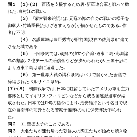
問１ (１)・(２)
百済を支援するため唐・新羅連合軍と戦って敗
れた、白村江の戦い。
(３)
『蒙古襲来絵詞』は、元寇の際の自身の戦いの様子を
御家人・竹崎季長(たけざきすえなが)が描かせたものである。作
者は不明。
(４)
名護屋城は豊臣秀吉が肥前国(現在の佐賀県)に建て
させた城である。
(５)
下関条約では、朝鮮の独立や台湾・遼東半島・澎湖諸
島の割譲、２億テールの賠償金などが決められたが、三国干渉に
より遼東半島は清に返還した。
(６)
第一世界大戦の講和条約はパリで開かれた会議で
締結されたベルサイユ条約。
(７)・(８)
朝鮮戦争では、日本に駐留していたアメリカ軍を主力
部隊としてイギリス・フィリピンなどから成る国連派遣軍が結
成された。日本ではGHQの指令により、治安維持という名目で現
在の自衛隊の前身となる警察予備隊(のちに保安隊)が作られ
た。
問２ エ.
聖徳太子のことである。
問３
大名たちが連れ帰った朝鮮人の陶工たちが始めた焼き物