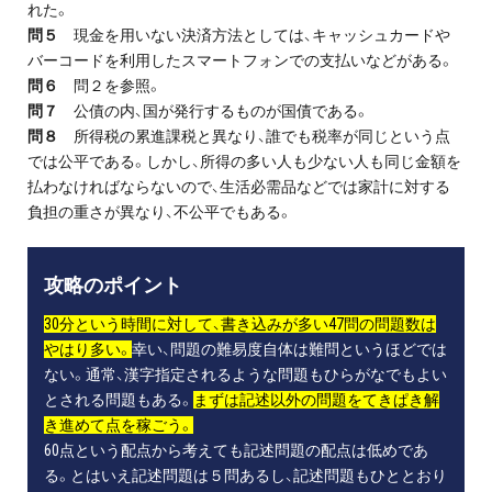
れた。
問５
現金を用いない決済方法としては、キャッシュカードや
バーコードを利用したスマートフォンでの支払いなどがある。
問６
問２を参照。
問７
公債の内、国が発行するものが国債である。
問８
所得税の累進課税と異なり、誰でも税率が同じという点
では公平である。しかし、所得の多い人も少ない人も同じ金額を
払わなければならないので、生活必需品などでは家計に対する
負担の重さが異なり、不公平でもある。
攻略のポイント
30分という時間に対して、書き込みが多い47問の問題数は
やはり多い。
幸い、問題の難易度自体は難問というほどでは
ない。通常、漢字指定されるような問題もひらがなでもよい
とされる問題もある。
まずは記述以外の問題をてきぱき解
き進めて点を稼ごう。
60点という配点から考えても記述問題の配点は低めであ
る。とはいえ記述問題は５問あるし、記述問題もひととおり