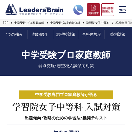
TOP
中学受験 プロ家庭教師
中学受験 入試傾向分析
学習院女子中等科
2021年度
リーダーズブレインの強み
4つの強み
教師紹介
志望校対策
合格体験記
塾別対策
コース案内
中学受験プロ家庭教師
プロ教師紹介
弱点克服・志望校入試傾向対策
合格実績
オンライン授業
中学受験専門プロ家庭教師が語る
無料体験授業とは
学習院女子中等科 入試対策
出題傾向・攻略のための学習法・推奨テキスト
短期フリープラン