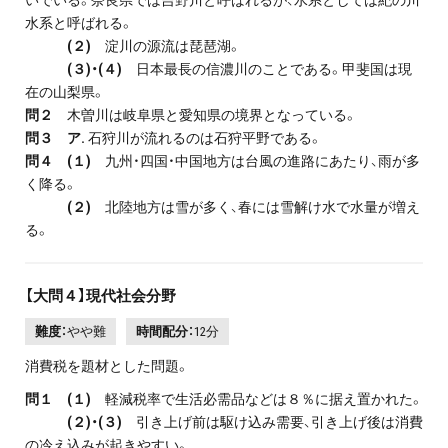
水系と呼ばれる。
(２)
淀川の源流は琵琶湖。
(３)・(４)
日本最長の信濃川のことである。甲斐国は現
在の山梨県。
問２
木曽川は岐阜県と愛知県の境界となっている。
問３ ア.
石狩川が流れるのは石狩平野である。
問４ (１)
九州・四国・中国地方は台風の進路にあたり、雨が多
く降る。
(２)
北陸地方は雪が多く、春には雪解け水で水量が増え
る。
【大問４】現代社会分野
難度：
やや難
時間配分：
12分
消費税を題材とした問題。
問１ (１)
軽減税率で生活必需品などは８％に据え置かれた。
(２)・(３)
引き上げ前は駆け込み需要、引き上げ後は消費
の冷え込みが起きやすい。