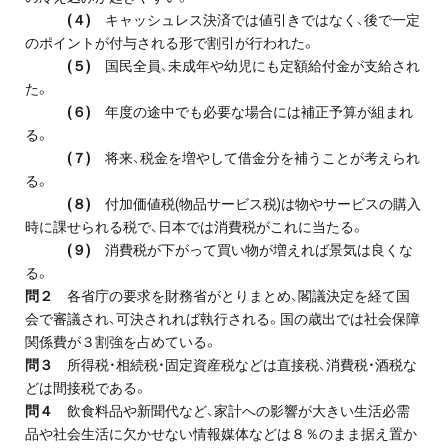
(４)
キャッシュレス決済では値引きではなく、後で一定
のポイントが付与される形で割引が行われた。
(５)
国民全員、未成年や幼児にも定額給付金が支給され
た。
(６)
年度の途中でも必要な場合には補正予算が組まれ
る。
(７)
将来、税金を増やして借金分を補うことが考えられ
る。
(８)
付加価値税(物品サービス税)は物やサービスの購入
時に課せられる税で、日本では消費税がこれに当たる。
(９)
消費税が下がって買い物が増えれば景気は良くな
る。
問２
各省庁の要求を財務省がとりまとめ、閣議決定を経て国
会で審議され、可決されれば執行される。国の歳出では社会保障
関係費が３割強を占めている。
問３
所得税・相続税・固定資産税などは直接税、消費税・酒税な
どは間接税である。
問４
飲食料品や新聞代など、家計への影響が大きい生活必需
品や社会生活に欠かせない情報媒体などは８％のまま据え置か