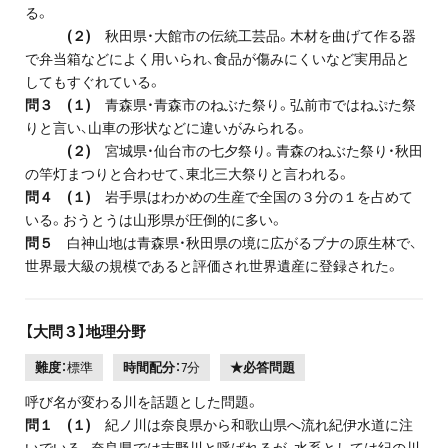
る。
(２)
秋田県・大館市の伝統工芸品。木材を曲げて作る器
で弁当箱などによく用いられ、食品が傷みにくいなど実用品と
してもすぐれている。
問３ (１)
青森県・青森市のねぶた祭り。弘前市ではねぷた祭
りと言い、山車の形状などに違いがみられる。
(２)
宮城県・仙台市の七夕祭り。青森のねぶた祭り・秋田
の竿灯まつりと合わせて、東北三大祭りと言われる。
問４ (１)
岩手県はわかめの生産で全国の３分の１を占めて
いる。おうとうは山形県が圧倒的に多い。
問５
白神山地は青森県・秋田県の境に広がるブナの原生林で、
世界最大級の規模であると評価され世界遺産に登録された。
【大問３】地理分野
難度：
標準
時間配分：
7分
★必答問題
呼び名が変わる川を話題とした問題。
問１ (１)
紀ノ川は奈良県から和歌山県へ流れ紀伊水道に注
いでいる。奈良県では吉野川と呼ばれるが、水系としては紀の川