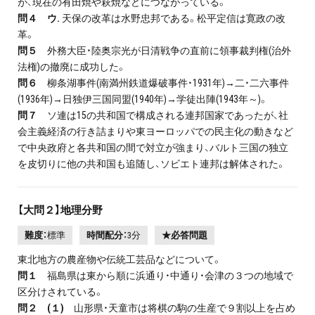
が、現在の有田焼や萩焼などにつながっている。
問４ ウ.
天保の改革は水野忠邦である。松平定信は寛政の改
革。
問５
外務大臣・陸奥宗光が日清戦争の直前に領事裁判権(治外
法権)の撤廃に成功した。
問６
柳条湖事件(南満州鉄道爆破事件・1931年)→二・二六事件
(1936年)→日独伊三国同盟(1940年)→学徒出陣(1943年～)。
問７
ソ連は15の共和国で構成される連邦国家であったが、社
会主義経済の行き詰まりや東ヨーロッパでの民主化の動きなど
で中央政府と各共和国の間で対立が強まり、バルト三国の独立
を皮切りに他の共和国も追随し、ソビエト連邦は解体された。
【大問２】地理分野
難度：
標準
時間配分：
3分
★必答問題
東北地方の農産物や伝統工芸品などについて。
問１
福島県は東から順に浜通り・中通り・会津の３つの地域で
区分けされている。
問２ (１)
山形県・天童市は将棋の駒の生産で９割以上を占め