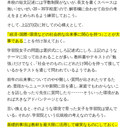
本校の短文記述には字数制限がないが、長文を書くスペースは
無い（せいぜい20～30字程度）ので、解答欄に合わせて自分の考
えをまとめられるよう練習しておこう。
そして、上記(1)(2)に対しての心構えとして、
「経済・国際・環境などの社会的な出来事に関心を持つ」ことが大
事である
ことを付け加えておく。
学習院女子の問題は選択式にしろ記述式にしろ、上記のような
テーマに沿って出されることが多い。教科書やテキストの「勉
強」だけでなく、「社会そのもの」にどれだけ関心を持って接して
いるかをテストを通じて問われているようである。
前年の出来事についてのやや難しい質問が出されたりするた
め、普段からニュースや新聞に目を通し、家庭でもわからないこ
とを話し合ったり先生に質問したり・・・・・・そういった環境があ
れば大きなアドバンテージとなる。
言い換えると、そのような環境で育った女子を学習院は望んで
いる。それが、学習院という伝統校の考えなのであろう。
基礎的事項は教材を最大限に活用して確実なものにしておく。