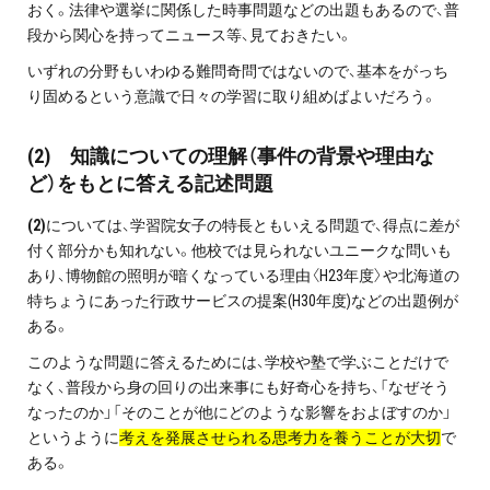
おく。法律や選挙に関係した時事問題などの出題もあるので、普
お問い合わせ・資料請求
段から関心を持ってニュース等、見ておきたい。
いずれの分野もいわゆる難問奇問ではないので、基本をがっち
無料体験授業とは
り固めるという意識で日々の学習に取り組めばよいだろう。
(2) 知識についての理解（事件の背景や理由な
ど）をもとに答える記述問題
(2)
については、学習院女子の特長ともいえる問題で、得点に差が
付く部分かも知れない。他校では見られないユニークな問いも
あり、博物館の照明が暗くなっている理由〈H23年度〉や北海道の
特ちょうにあった行政サービスの提案(H30年度)などの出題例が
ある。
このような問題に答えるためには、学校や塾で学ぶことだけで
なく、普段から身の回りの出来事にも好奇心を持ち、「なぜそう
なったのか」「そのことが他にどのような影響をおよぼすのか」
というように
考えを発展させられる思考力を養うことが大切
で
ある。