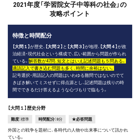
2021年度「学習院女子中等科の社会」の
攻略ポイント
特徴と時間配分
【大問１】
が歴史、
【大問２】
と
【大問３】
が地理、
【大問４】
が政
治経済・現代社会という構成で、広い範囲から問題が作られ
ている。
解答数が47問、短文とはいえ記述問題も５問ある。
適語記入で書き込む問題も多く、時間に余裕はない。
記号選択・用語記入の問題はいわゆる難問ではないのでて
きぱき解いてミスせずに得点源とし、記述問題は残りの時
間でできるだけ答えるような心づもりで臨もう。
【大問１】歴史分野
難度：
標準
時間配分：
8分
★必答問題
外国との戦争を題材に、各時代の人物や出来事について訊かれ
ている。