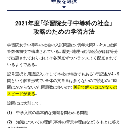
年度を選択
プロ家庭教師の英検®対策
費用について
2021年度「学習院女子中等科の社会」
攻略のための学習方法
お申込みの流れ
学習院女子中等科の社会の入試問題は、例年大問3～4つに総解
よくある質問
答数40前後で構成されている。歴史・地理・政治経済がほぼ等分
で出題されており、およそ各20点ずつバランスよく配点されて
いるようである。
採用情報
記号選択と用語記入、そして本校の特徴でもある1行記述が4～5
問という解答形式で、全体の文章量は多くないので読むのに時
間はかからないが、問題数は多いので
30分で解くにはかなりの
スピードが要る
。
インフォメーション
設問には大別して、
会社概要
(1)
中学入試の基本的な知識を問われる問題
(2)
知識についての理解（事件の背景や理由など）をもとに答え
採用情報