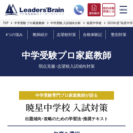
TOP
中学受験 プロ家庭教師
中学受験 入試傾向分析
暁星中学校
2025年度「暁星中
リーダーズブレインの強み
4つの強み
教師紹介
志望校対策
合格体験記
塾別対策
コース案内
中学受験プロ家庭教師
プロ教師紹介
弱点克服・志望校入試傾向対策
合格実績
オンライン授業
中学受験専門プロ家庭教師が語る
無料体験授業とは
暁星中学校 入試対策
出題傾向・攻略のための学習法・推奨テキスト
短期フリープラン