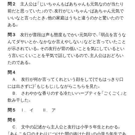
問２
主人公は「じいちゃんもばあちゃんも元気なのが当たり
前だと思っていた」ので、友行がじいちゃん・ばあちゃん元気で
いいなと言ったとき、他の家庭はうちと違うのかと驚いたので
ある。
問３
友行が普段は声も態度もでかい元気印で、「弱点を言うな
んてダサいとか、なかなか言えやしない」などと言っていたこと
が示されている。その友行が背の低いことを気にしているとい
う言いにくいことを平気で話しているので、主人公はおどろい
たのである。
問４
Ａ. 友行が何か言ってくれという顔をして(でもはっきり口
には出さずに)「もじもじ」しながらこちらを見た。
Ｂ. さわやかな香りのする冷たいハーブティを「ごくごく」と
飲み干した。
問５
Ⅰ. イ Ⅱ. ア
問６
Ｃ. 文中の記述から主人公と友行は小学５年生とわかる。
「あんこを口のまわりにつけた間の抜けた顔」の小学５年生であ