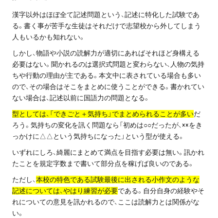
お問い合わせ・資料請求
漢字以外はほぼ全て記述問題という、記述に特化した試験であ
る。書く事が苦手な生徒はそれだけで志望校から外してしまう
無料体験授業とは
人もいるかも知れない。
しかし、物語や小説の読解力が適切にあればそれほど身構える
必要はない。聞かれるのは選択式問題と変わらない、人物の気持
ちや行動の理由が主である。本文中に表されている場合も多い
ので、その場合はそこをまとめに使うことができる。書かれてい
ない場合は、記述以前に国語力の問題となる。
型としては、「できごと＋気持ち」でまとめられることが多い
だ
ろう。気持ちの変化を訊く問題なら「初めは○○だったが、××をき
っかけに△△という気持ちになった」という型が使える。
いずれにしろ、綺麗にまとめて満点を目指す必要は無い。訊かれ
たことを規定字数まで書いて部分点を稼げば良いのである。
ただし、
本校の特色である試験最後に出される小作文のような
記述については、やはり練習が必要
である。自分自身の経験やそ
れについての意見を訊かれるので、ここは読解力とは関係がな
い。