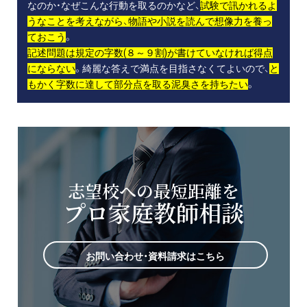
なのか・なぜこんな行動を取るのかなど、
試験で訊かれるよ
うなことを考えながら、物語や小説を読んで想像力を養っ
ておこう
。
記述問題は規定の字数(８～９割)が書けていなければ得点
にならない
。綺麗な答えで満点を目指さなくてよいので、
と
もかく字数に達して部分点を取る泥臭さを持ちたい
。
志望校への最短距離を
プロ家庭教師相談
お問い合わせ・資料請求はこちら