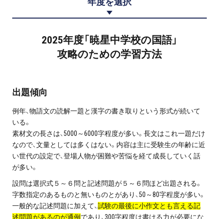
年度を選択
プロ家庭教師の英検®対策
費用について
2025年度「暁星中学校の国語」
攻略のための学習方法
お申込みの流れ
よくある質問
出題傾向
例年、物語文の読解一題と漢字の書き取りという形式が続いて
採用情報
いる。
素材文の長さは、5000～6000字程度が多い。長文はこれ一題だけ
なので、文量としては多くはない。内容は主に受験生の年齢に近
い世代の設定で、登場人物が困難や苦悩を経て成長していく話
インフォメーション
が多い。
設問は選択式５～６問と記述問題が５～６問ほど出題される。
会社概要
字数指定のあるものと無いものとがあり、50～80字程度が多い。
一般的な記述問題に加えて、
試験の最後に小作文とも言える記
採用情報
述問題があるのが通例
であり、300字程度は書ける力が必要にな