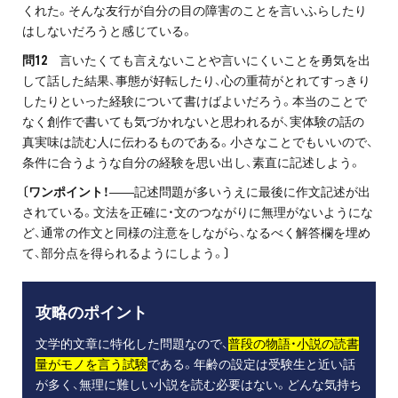
くれた。そんな友行が自分の目の障害のことを言いふらしたり
はしないだろうと感じている。
問12
言いたくても言えないことや言いにくいことを勇気を出
して話した結果、事態が好転したり、心の重荷がとれてすっきり
したりといった経験について書けばよいだろう。本当のことで
なく創作で書いても気づかれないと思われるが、実体験の話の
真実味は読む人に伝わるものである。小さなことでもいいので、
条件に合うような自分の経験を思い出し、素直に記述しよう。
〔ワンポイント！
――記述問題が多いうえに最後に作文記述が出
されている。文法を正確に・文のつながりに無理がないようにな
ど、通常の作文と同様の注意をしながら、なるべく解答欄を埋め
て、部分点を得られるようにしよう。
〕
攻略のポイント
文学的文章に特化した問題なので、
普段の物語・小説の読書
量がモノを言う試験
である。年齢の設定は受験生と近い話
が多く、無理に難しい小説を読む必要はない。どんな気持ち