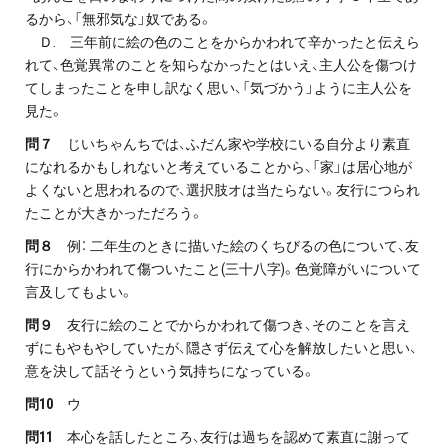
るから、「無邪気な」奴である。
Ｄ. 三年前に絵の色のことをからかわれて辛かったと伝えら
れて、色覚異常のことを知らなかったとはいえ、主人公を傷つけ
てしまったことを申し訳なく思い、「気づかう」ように主人公を
見た。
問７
じいちゃんちでは、ふだん家や学校にいる自分より素直
になれるかもしれないと考えていることから、「家」は居心地が
よくないと思われるので、選択肢オは当たらない。友行につられ
たことが大きかっただろう。
問８
例： 二年生のときに描いた絵のくちびるの色について、友
行にからかわれて傷ついたこと(三十八字)。色覚障がいについて
言及してもよい。
問９
友行に絵のことでからかわれて傷つき、そのことを言え
ずにもやもやしていたが、隠さず伝えて心を解放したいと思い、
意を決して話そうという気持ちになっている。
問10
ウ
問11
本心を話したところ、友行は過ちを認めて素直に謝って