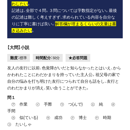
わしたい
。
記述は、全部で４問。３問については字数指定がない。最後
の記述は難しく考えすぎず、求められている内容を自分な
りに丁寧に書けば良い。
解答欄が埋まるくらいの文量は書
き込みたい
。
【大問】小説
難度：
標準
時間配分：
50分
★必答問題
友人の友行に以前、色覚障がいだと知らなかったとはいえ、から
かわれたことにわだかまりを持っていた主人公。祖父母の家で
自分の悩みを打ち明けた友行につられて自分も話をし、友行と
のわだかまりが消え、笑い合うことができた。
問１
㋐ 作業 ㋑ 手際 ㋒ つ(んで) ㋓ 純 ㋔
手間
㋕ 似(ている) ㋖ 成功 ㋗ 博士 ㋘ 時期
㋙ たいしゃ