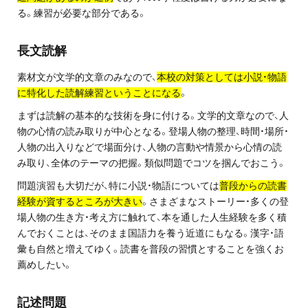
る。練習が必要な部分である。
プライバシーポリシー
免責事項・著作権等
長文読解
素材文が文学的文章のみなので、
本校の対策としては小説・物語
に特化した読解練習ということになる
。
まずは読解の基本的な技術を身に付ける。文学的文章なので、人
物の心情の読み取りが中心となる。登場人物の整理、時間・場所・
人物の出入りなどで場面分け、人物の言動や情景から心情の読
み取り、全体のテーマの把握。類似問題でコツを掴んでおこう。
プロ教師が届ける
問題演習も大切だが、特に小説・物語については
普段からの読書
公式LINE＠
経験が資するところが大きい
。さまざまなストーリー・多くの登
場人物の生き方・考え方に触れて、本を通した人生経験を多く積
んでおくことは、そのまま国語力を養う近道にもなる。漢字・語
0120-11-3967
彙も自然と増えてゆく。読書を普段の習慣とすることを強くお
薦めしたい。
受付:9:30～21:30(定休:日曜・祝日)
記述問題