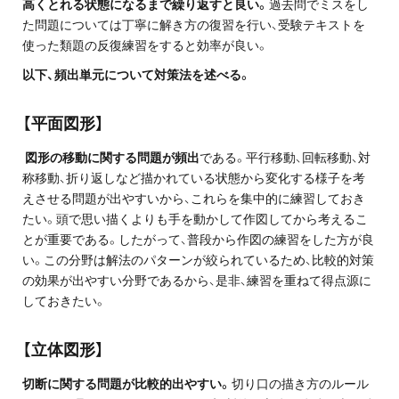
高くとれる状態になるまで繰り返すと良い。
過去問でミスをし
プライバシーポリシー
た問題については丁寧に解き方の復習を行い、受験テキストを
使った類題の反復練習をすると効率が良い。
免責事項・著作権等
以下、頻出単元について対策法を述べる。
【平面図形】
図形の移動に関する問題が頻出
である。平行移動、回転移動、対
称移動、折り返しなど描かれている状態から変化する様子を考
えさせる問題が出やすいから、これらを集中的に練習しておき
たい。頭で思い描くよりも手を動かして作図してから考えるこ
プロ教師が届ける
とが重要である。したがって、普段から作図の練習をした方が良
公式LINE＠
い。この分野は解法のパターンが絞られているため、比較的対策
の効果が出やすい分野であるから、是非、練習を重ねて得点源に
しておきたい。
0120-11-3967
【立体図形】
受付:9:30～21:30(定休:日曜・祝日)
切断に関する問題が比較的出やすい。
切り口の描き方のルール