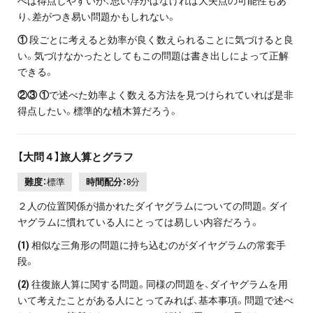
べば得点しやすいが、思い浮かばなければ大失点の可能性もあ
り、差がつき易い問題かもしれない。
①
段ごとに考えると効率が良く数えられることに気づけると良
い。気づけなかったとしてもこの問題は書き出しによって正解
できる。
②③ ①
で述べた効率よく数える方法を見つけられていれば是非
得点したい。標準的な植木算だろう。
【大問４】旅人算とグラフ
難度：
標準
時間配分：
8分
２人の位置関係が描かれたダイヤグラムについての問題。ダイ
ヤグラムに慣れている人にとっては易しい内容だろう。
(1)
相似な三角形の問題に持ち込むのがダイヤグラムの常套手
段。
(2)
往復旅人算に関する問題。同様の問題を、ダイヤグラムを用
いて考えたことがある人にとってみれば、基本事項。問題で述べ