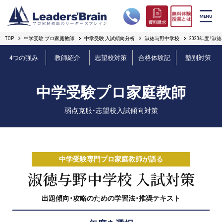
TOP
中学受験 プロ家庭教師
中学受験 入試傾向分析
淑徳与野中学校
2023年度「
リーダーズブレインの強み
4つの強み
教師紹介
志望校対策
合格体験記
塾別対策
コース案内
中学受験プロ家庭教師
プロ教師紹介
弱点克服・志望校入試傾向対策
合格実績
オンライン授業
中学受験専門プロ家庭教師が語る
無料体験授業とは
淑徳与野中学校 入試対策
出題傾向・攻略のための学習法・推奨テキスト
短期フリープラン