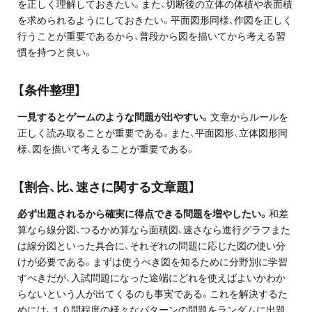
を正しく理解しておきたい。また、切断後の立体の体積や表面積
お問い合わせ・資料請求
を求められるようにしておきたい。平面図形同様、作図を正しく
行うことが重要であるから、普段から図を描いてから考える習
無料体験授業とは
慣を持つと良い。
【条件整理】
一見するとゲームのような問題が出やすい。
文章からルールを
正しく読み取ることが重要である。また、平面図形、立体図形同
様、図を描いて考えることが重要である。
【割合、比、速さに関する文章題】
必ず出題されるから確実に得点できる問題を増やしたい。
和差
算なら線分図、つるかめ算なら面積図、速さなら進行グラフまた
は線分図といった具合に、それぞれの問題に応じた図の使い分
けが必要である。まずは使うべき図を知るために分野別に学習
すべきだが、入試問題になった途端にどれを使えばよいかわか
らないという人が出てくるのも事実である。これを解決するた
めには、１０問程度の様々なパターンの問題をランダムに出題