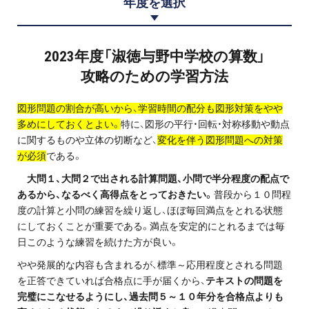
年度を選択
プロ家庭教師の英検®対策
費用について
2023年度「淑徳与野中学校の算数」
攻略のための学習方法
お申込みの流れ
図形問題の割合が高いから、学習時間の配分も図形対策をやや
よくある質問
多めにしておくとよい。
特に、図形の平行・回転・対称移動や動点
に関するものや立体の切断など、
変化を伴う図形問題への対策
が必須
である。
採用情報
大問１、大問２で出される計算問題、小問で半分程度の配点で
あるから、なるべく高得点をとっておきたい。
普段から１０問程
度の計算と小問の練習を繰り返し、ほぼ毎回満点をとれる状態
にしておくことが重要である。満点を安定的にとれるまでは毎
インフォメーション
日このような練習を続けた方が良い。
やや発展的な内容も含まれるが、標準～応用程度とされる問題
会社概要
を正答できていれば合格点に手が届くから、
テキストの問題を
採用情報
完璧にこなせるようにし、過去問５～１０年分を合格点よりも