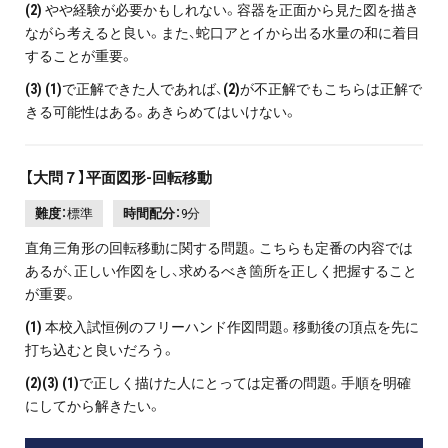
(2)
やや経験が必要かもしれない。容器を正面から見た図を描き
ながら考えると良い。また、蛇口アとイから出る水量の和に着目
することが重要。
(3)
(1)
で正解できた人であれば、
(2)
が不正解でもこちらは正解で
きる可能性はある。あきらめてはいけない。
【大問７】平面図形-回転移動
難度：
標準
時間配分：
9分
直角三角形の回転移動に関する問題。こちらも定番の内容では
あるが、正しい作図をし、求めるべき箇所を正しく把握すること
が重要。
(1)
本校入試恒例のフリーハンド作図問題。移動後の頂点を先に
打ち込むと良いだろう。
(2)(3) (1)
で正しく描けた人にとっては定番の問題。手順を明確
にしてから解きたい。