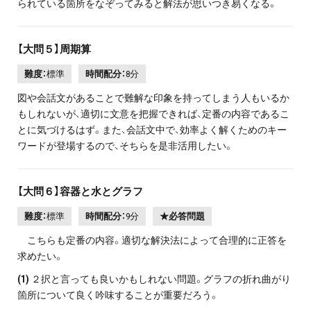
られている箇所をなぞってみると解法が思いつき易くなる。
【大問５】周期算
難度：
標準
時間配分：
8分
図や会話文があることで難解な印象を持ってしまう人もいるか
もしれないが、適切に文意を把握できれば、定番の内容であるこ
とに気づけるはず。また、会話文中で、効率よく解くためのキー
ワードが登場するので、そちらを是非活用したい。
【大問６】容器と水とグラフ
難度：
標準
時間配分：
9分
★必答問題
こちらも定番の内容。適切な解決法によって合理的に正答を
求めたい。
(1)
２択と言っても良いかもしれない問題。グラフの折れ曲がり
箇所について良く吟味することが重要だろう。