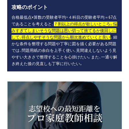
攻略のポイント
合格最低点×算数の受験者平均÷４科目の受験者平均＝67点
であることを考えると、
７割以上の得点が欲しいところ。悩
みすぎてしまいそうな問題は思い切って捨てるか後回しに
して、得点しやすそうな問題から順次進めていくと良い
。細
かな条件を整理する問題や丁寧に図を描く必要がある問題
では、問題用紙の余白を上手く使い、見間違えしないよう見
やすい大きさで整理することを心掛けたい。また、一通り解
き終えた後の見直しも丁寧に行いたい。
志望校への最短距離を
プロ家庭教師相談