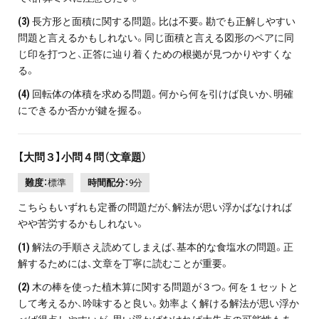
(3)
長方形と面積に関する問題。比は不要。勘でも正解しやすい
問題と言えるかもしれない。同じ面積と言える図形のペアに同
じ印を打つと、正答に辿り着くための根拠が見つかりやすくな
る。
(4)
回転体の体積を求める問題。何から何を引けば良いか、明確
にできるか否かが鍵を握る。
【大問３】小問４問（文章題）
難度：
標準
時間配分：
9分
こちらもいずれも定番の問題だが、解法が思い浮かばなければ
やや苦労するかもしれない。
(1)
解法の手順さえ読めてしまえば、基本的な食塩水の問題。正
解するためには、文章を丁寧に読むことが重要。
(2)
木の棒を使った植木算に関する問題が３つ。何を１セットと
して考えるか、吟味すると良い。効率よく解ける解法が思い浮か