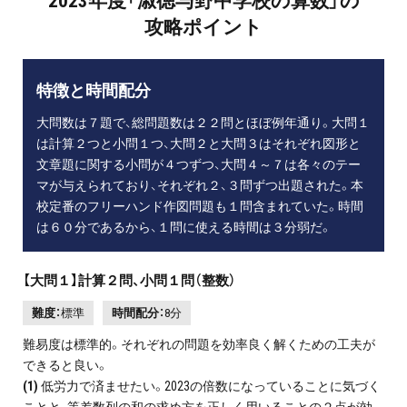
2023年度「淑徳与野中学校の算数」の
攻略ポイント
特徴と時間配分
大問数は７題で、総問題数は２２問とほぼ例年通り。大問１
は計算２つと小問１つ、大問２と大問３はそれぞれ図形と
文章題に関する小問が４つずつ、大問４～７は各々のテー
マが与えられており、それぞれ２、３問ずつ出題された。本
校定番のフリーハンド作図問題も１問含まれていた。時間
は６０分であるから、１問に使える時間は３分弱だ。
【大問１】計算２問、小問１問（整数）
難度：
標準
時間配分：
8分
難易度は標準的。それぞれの問題を効率良く解くための工夫が
できると良い。
(1)
低労力で済ませたい。2023の倍数になっていることに気づく
ことと、等差数列の和の求め方を正しく用いることの２点が効