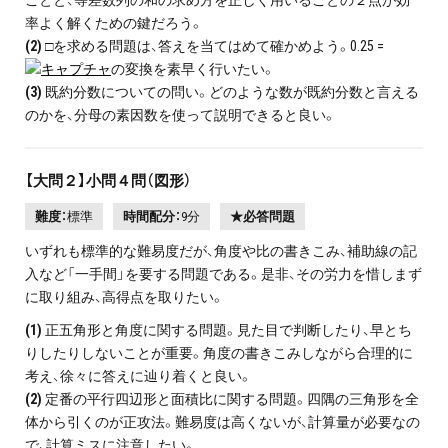
率よく解くための鍵だろう。
(2)
□を求める問題は、答えを当てはめて確かめよう。0.25 =
の変換を素早く行いたい。
(3)
既約分数についての問い。どのような数が既約分数と言える
のかを、分母の素因数を使って説明できると良い。
【大問２】小問４問（図形）
難度：
標準
時間配分：
9分
★必答問題
いずれも標準的な難易度だが、角度や比の書きこみ、補助線の記
入など「一手間」を要する問題である。是非、その労力を惜しまず
に取り組み、高得点を取りたい。
(1)
正五角形と角度に関する問題。見た目で判断したり、早とち
りしたりしないことが重要。角度の書きこみしながら合理的に
考え、徐々に答えに辿り着くと良い。
(2)
定番の平行四辺形と面積比に関する問題。四隅の三角形を全
体から引くのが正攻法。難易度は高くないが、計算量が必要なの
で、計算ミスに注意したい。