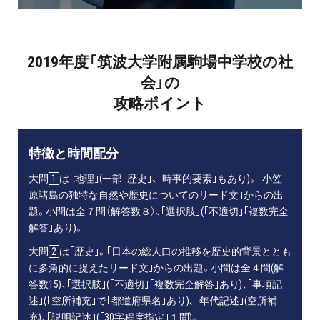
2019年度「筑波大学附属駒場中学校の社
会」の
攻略ポイント
特徴と時間配分
大問
1
は｢地理｣(一部｢歴史｣、｢時事的要素｣もあり)。｢小笠
原諸島の独特な自然や歴史についてのリード文｣からの出
題。小問は全７問（解答数８）、｢選択肢｣(｢不適切｣｢複数完全
解答｣あり)。
大問
2
は｢歴史｣。｢日本の総人口の推移を歴史的背景ととも
に多角的に捉えたリード文｣からの出題。小問は全４問(解
答数15)、｢選択肢｣(｢不適切｣｢複数完全解答｣あり)、｢事項記
述｣(｢空所補充｣で｢都道府県名｣あり)､｢年代記述｣(空所補
充)、｢説明記述｣(｢30字程度指定｣１問)。