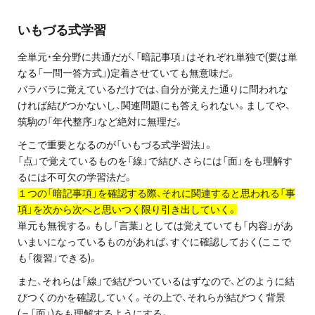
お問い合わせ・資料請求
いもづる式学習
無料体験授業とは
全単元・全分野に共通だが、「暗記事項」はそれぞれ単独で(要は単
なる「一問一答方式」)定着させていても無意味だ。
バラバラに覚えているだけでは、自分が覚えた通りに問われな
ければ結びつかないし、関連問題にも答えられない。ましてや、
筑駒の「年代整序」など絶対に無理だ。
そこで重要となるのが「いもづる式学習法」。
「点」で覚えているものを「線」で結び、さらには「面」をも理解す
るには不可欠の学習法だ。
１つの「暗記事項」を確認する際、それに関連すると思われる「事
項」を次から次へと思いつく限り引き出していく。
単元も無視する。もし「言葉」としては覚えていても「内容」があ
いまいになっているものがあれば、すぐに確認しておく(ここで
も「復習」できる)。
また、それらは「線」で結びついているはずなので、どのように結
びつくのかを確認していく。その上で、それらが結びつく背景
(＝「面」)をも理解するようにする。