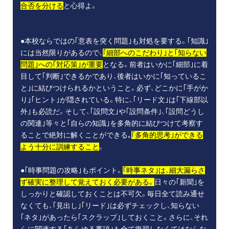
合否を分ける
と心得よ。
●本校ならではの｢意表を突く問題｣も対処を要する。｢知識｣
には当然限りがあるので、
｢細部へのこだわり｣と｢知らない
問題｣への｢対応策｣が重要
となる。前者はいかに｢細部｣に着
目して｢判断｣できるかであり、後者はいかに｢知っているこ
と｣に結びつけられるかということ。必ず、どこかに｢手がか
り｣｢ヒント｣が隠されている。特に、｢リード文｣は｢下線部以
外｣も必読だ。そして、｢設問文｣や｢設問条件｣、｢設問どうし
の関連｣等々と｢自らの知識｣を多角的に結びつけて考察す
ることで絶対に解くことができる｡
｢多角的思考｣ができる
よう十分に訓練すること
。
●｢時事問題の攻略｣もポイント。
｢時事ネタ｣は、細大漏らさ
ず確実に整理して覚えておく必要がある。
日々の｢新聞｣を
しっかりと確認しておくことは不可欠。毎日全て読み通せ
なくても、｢見出し｣｢リード｣は必ずチェックし、知らない
｢ネタ｣があったら｢スクラップ｣しておくこと。さらに、それ
らに関連する｢あらゆる事項｣も全て復習しなくてはならな