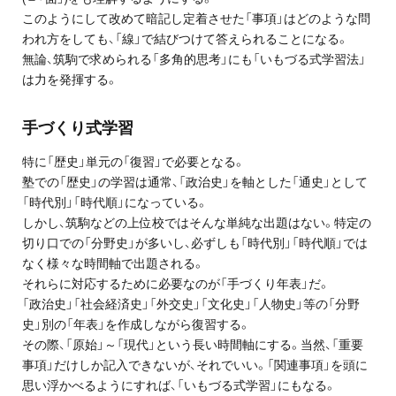
このようにして改めて暗記し定着させた「事項」はどのような問
われ方をしても、「線」で結びつけて答えられることになる。
無論、筑駒で求められる「多角的思考」にも「いもづる式学習法」
は力を発揮する。
手づくり式学習
特に「歴史」単元の「復習」で必要となる。
塾での「歴史」の学習は通常、「政治史」を軸とした「通史」として
「時代別」「時代順」になっている。
しかし、筑駒などの上位校ではそんな単純な出題はない。特定の
切り口での「分野史」が多いし、必ずしも「時代別」「時代順」では
なく様々な時間軸で出題される。
それらに対応するために必要なのが「手づくり年表」だ。
「政治史」「社会経済史」「外交史」「文化史」「人物史」等の「分野
史」別の「年表」を作成しながら復習する。
その際、「原始」～「現代」という長い時間軸にする。当然、「重要
事項」だけしか記入できないが、それでいい。「関連事項」を頭に
思い浮かべるようにすれば、「いもづる式学習」にもなる。