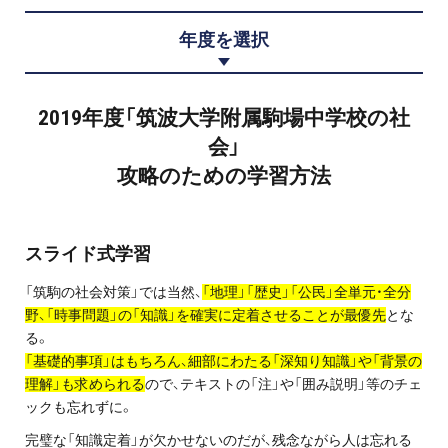
プロ家庭教師の英検®対策
年度を選択
費用について
2019年度「筑波大学附属駒場中学校の社
お申込みの流れ
会」
攻略のための学習方法
よくある質問
採用情報
スライド式学習
「筑駒の社会対策」では当然、
「地理」「歴史」「公民」全単元・全分
野、「時事問題」の「知識」を確実に定着させることが最優先
とな
る。
インフォメーション
「基礎的事項」はもちろん、細部にわたる「深知り知識」や「背景の
理解」も求められる
ので、テキストの「注」や「囲み説明」等のチェ
会社概要
ックも忘れずに。
採用情報
完璧な「知識定着」が欠かせないのだが、残念ながら人は忘れる