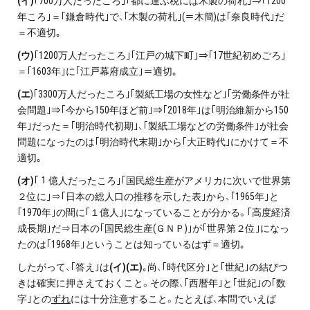
(
イ)
｢700万人だったころ｣｢都に運ぶ税には木製の荷札｣⇒｢1200
年ころ｣＝｢鎌倉時代｣で、｢木製の荷札｣(＝木簡)は｢奈良時代｣だ
＝不適切｡
(
ウ)
｢1200万人だったころ｣｢江戸の城下町｣⇒｢17世紀初めごろ｣
＝｢1603年｣に｢江戸幕府成立｣＝適切｡
(
エ
)｢3300万人だったころ｣｢製紙工場の女性など｣｢労働条件が社
会問題｣⇒｢今から150年ほど前｣⇒｢2018年｣は｢明治維新から150
年｣だった＝｢明治時代初期｣、｢製紙工場などの労働条件｣が社会
問題になったのは｢明治時代末期｣から｢大正時代｣にかけて＝不
適切｡
(
オ)
｢１億人だったころ｣｢国民総生産がアメリカに次いで世界第
２位に｣⇒｢日本の総人口の推移を示した表｣から、｢1965年｣と
｢1970年｣の間に｢１億人｣になっていることが分かる。｢高度経済
成長期｣だ⇒日本の｢国民総生産(ＧＮＰ)｣が｢世界第２位｣になっ
たのは｢1968年｣ということは知っているはず＝適切｡
したがって、｢答え｣は
(イ)(エ)
｡尚、｢時代区分｣と｢世紀｣の結びつ
きは確実に押さえておくこと。その際、｢西暦年｣と｢世紀｣の｢数
字｣との
ずれ
には十分注意すること。たとえば、本問でいえば