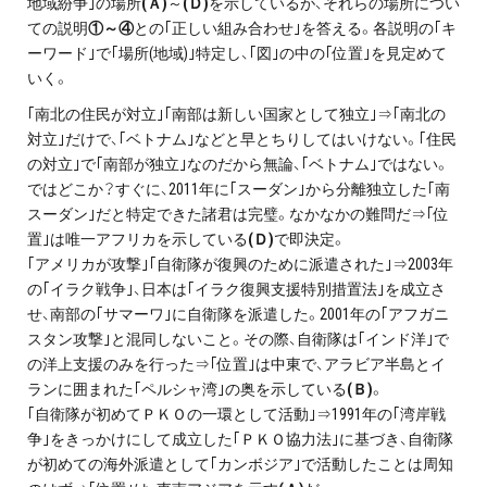
地域紛争｣の場所
(Ａ)
～
(Ｄ)
を示しているが、それらの場所につい
ての説明
①～④
との｢正しい組み合わせ｣を答える。各説明の｢キ
ーワード｣で｢場所(地域)｣特定し、｢図｣の中の｢位置｣を見定めて
いく。
｢南北の住民が対立｣｢南部は新しい国家として独立｣⇒｢南北の
対立｣だけで、｢ベトナム｣などと早とちりしてはいけない。｢住民
の対立｣で｢南部が独立｣なのだから無論、｢ベトナム｣ではない。
ではどこか？すぐに、2011年に｢スーダン｣から分離独立した｢南
スーダン｣だと特定できた諸君は完璧。なかなかの難問だ⇒｢位
置｣は唯一アフリカを示している
(Ｄ)
で即決定。
｢アメリカが攻撃｣｢自衛隊が復興のために派遣された｣⇒2003年
の｢イラク戦争｣、日本は｢イラク復興支援特別措置法｣を成立さ
せ、南部の｢サマーワ｣に自衛隊を派遣した。2001年の｢アフガニ
スタン攻撃｣と混同しないこと。その際、自衛隊は｢インド洋｣で
の洋上支援のみを行った⇒｢位置｣は中東で、アラビア半島とイ
ランに囲まれた｢ペルシャ湾｣の奥を示している
(Ｂ)
。
｢自衛隊が初めてＰＫＯの一環として活動｣⇒1991年の｢湾岸戦
争｣をきっかけにして成立した｢ＰＫＯ協力法｣に基づき、自衛隊
が初めての海外派遣として｢カンボジア｣で活動したことは周知