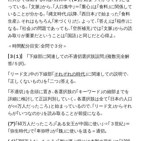
っている。｢文脈｣から、｢人口集中｣＝｢重心｣は｢食料｣に関係して
いることが分かる。｢縄文時代｣以降、｢西日本｣で始まった｢食料
生産｣、それはもちろん｢米づくり｣だ。よって、｢答え｣は｢稲作｣に
なる。｢社会｣の問題であっても、｢空所補充｣では｢文脈｣からの読
み取りが重要だということは｢国語｣と同じだと心得よ。
＜時間配分目安：全問で３分＞
[
３(１)]
｢下線部に関連しての不適切選択肢設問｣(複数完全解
答/５択)。
｢リード文｣中の下線部｢
それぞれの時代
｣に関連しての説明で、
｢正しくないもの｣を｢二つ｣答える。
｢不適切｣を念頭に置き、各選択肢の｢キーワード｣の細部までを
詳細に検討して正誤判別していく。各選択肢は全て｢日本の人口
が○○万人だったころ｣と始まっているので、｢リード文｣からそれ
らが｢いつなのか｣を読み取ることが前提になる。
(
ア)
｢60万人だったころ｣｢ある女王が中国に使い｣⇒｢３世紀｣＝
｢弥生時代｣で｢卑弥呼｣が｢魏｣に使いを送る＝適切｡