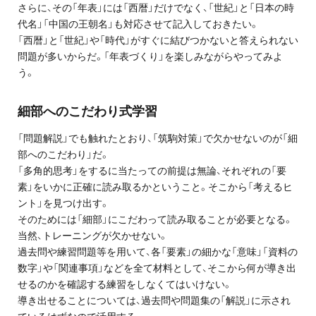
さらに、その「年表」には「西暦」だけでなく、「世紀」と「日本の時
代名」「中国の王朝名」も対応させて記入しておきたい。
「西暦」と「世紀」や「時代」がすぐに結びつかないと答えられない
問題が多いからだ。「年表づくり」を楽しみながらやってみよ
う。
細部へのこだわり式学習
「問題解説」でも触れたとおり、「筑駒対策」で欠かせないのが「細
部へのこだわり」だ。
「多角的思考」をするに当たっての前提は無論、それぞれの「要
素」をいかに正確に読み取るかということ。そこから「考えるヒ
ント」を見つけ出す。
そのためには「細部」にこだわって読み取ることが必要となる。
当然、トレーニングが欠かせない。
過去問や練習問題等を用いて、各「要素」の細かな「意味」「資料の
数字」や「関連事項」などを全て材料として、そこから何が導き出
せるのかを確認する練習をしなくてはいけない。
導き出せることについては、過去問や問題集の「解説」に示され