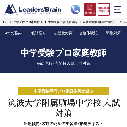
TOP
中学受験 プロ家庭教師
中学受験 入試傾向分析
筑波大学附属駒場中学校
20
リーダーズブレインの強み
4つの強み
教師紹介
志望校対策
合格体験記
塾別対策
コース案内
中学受験プロ家庭教師
プロ教師紹介
弱点克服・志望校入試傾向対策
合格実績
オンライン授業
中学受験専門プロ家庭教師が語る
無料体験授業とは
筑波大学附属駒場中学校 入試
対策
短期フリープラン
出題傾向・攻略のための学習法・推奨テキスト