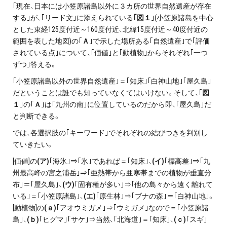
｢現在、日本には小笠原諸島以外に３カ所の世界自然遺産が存在
する｣が、｢リード文｣に添えられている
｢図１
｣(小笠原諸島を中心
とした東経125度付近～160度付近、北緯15度付近～40度付近の
範囲を表した地図)の｢
Ａ
｣で示した場所ある｢自然遺産｣で｢評価
されている点｣について、｢価値｣と｢動植物｣からそれぞれ｢一つ
ずつ｣答える。
｢小笠原諸島以外の世界自然遺産｣＝｢知床｣｢白神山地｣｢屋久島｣
だということは誰でも知っていなくてはいけない。そして、｢
図
１
｣の｢
Ａ
｣は｢九州の南｣に位置しているのだから即、｢屋久島｣だ
と判断できる。
では、各選択肢の｢キーワード｣でそれぞれの結びつきを判別し
ていきたい。
[価値]の
(ア)
｢海氷｣⇒｢氷｣であれば＝｢知床｣、
(イ)
｢標高差｣⇒｢九
州最高峰の宮之浦岳｣⇒｢亜熱帯から亜寒帯までの植物が垂直分
布｣＝｢屋久島｣、
(ウ)
｢固有種が多い｣⇒｢他の島々から遠く離れて
いる｣＝｢小笠原諸島｣、
(エ)
｢原生林｣⇒｢ブナの森｣＝｢白神山地｣。
[動植物]の
(ａ)
｢アオウミガメ｣⇒｢ウミガメ｣なので＝｢小笠原諸
島｣、
(ｂ)
｢ヒグマ｣｢サケ｣⇒当然、｢北海道｣＝｢知床｣、
(ｃ)
｢スギ｣