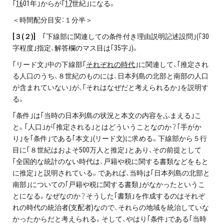
｢
16
01年｣からが｢
17
世紀｣になる。
＜時間配分目安：１分半＞
[
３(２)]
｢下線部に関連しての条件付き理由説明記述設問｣(｢30
字程度｣指定、解答欄のマス目は｢35字｣)。
｢リード文｣中の下線部｢
それぞれの時代
｣に関連して、｢推定され
る人口のうち、８世紀のものには、日本列島の北部と南部の人口
が含まれていない｣が、｢それはなぜだと考えられるか｣を説明す
る。
｢条件｣は｢当時の日本列島の状況と本文の内容をふまえる｣こ
と。｢人口｣が｢推定される｣とはどういうことなのか？｢手がか
り｣を｢条件｣である｢本文｣(リード文)に求める。下線部から５行
目に｢８世紀はおよそ500万人と推定｣とあり、その前提として
｢全国的な統計のない時代は、戸籍や税に関する書類などをもと
に推定｣と説明されている。であれば、当時は｢日本列島の北部と
南部｣についての｢戸籍や税に関する書類｣がなかったというこ
とになる。なぜなのか？そうした｢書類｣を作成するのはそれぞ
れの時代の統治者(支配者)なので、それらの地域を統治していな
かったからだと考えられる。そして、やはり｢条件｣である｢当時