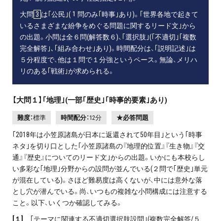
大問
3
は｢公民｣(１問のみ｢時事｣あり)。｢世界各地で起きて
いるさまざまな紛争をめぐる問題に関するリード文｣から
の出題。小問は全６問(解答数６)、｢選択肢｣(｢不適切｣｢複数
完全解答｣､｢組み合わせ｣あり)。時間配分は、｢説明記述｣は
５分程度で、他は１問で１分強というペース。無論、メリハ
リのある｢戦術｣が求められる。
【大問１】｢地理｣(一部｢歴史｣｢時事的要素｣あり)
難度：
標準
時間配分：
12分
★必答問題
｢2018年は小笠原諸島が日本に返還されて50年目｣という｢時事
ネタ｣を切り口とした｢小笠原諸島の『地理的位置』『生き物』『交
通』『歴史』についてのリード文｣からの出題。いかにも本校らし
い多彩な｢地理｣分野からの設問が並んでいる(２問で｢歴史｣単元
が混在している)。さほど難易度は高くないが、中には意外な落
とし穴が潜んでいる。尚、いつもの複雑な小問構成には注意する
こと。以下、いくつか確認してみる。
[
１]
｢テーマに関連する不適切選択肢設問｣(複数完全解答/５