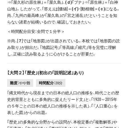
⇒｢屋久杉の原生林｣＝｢屋久島｣、
(ｄ)
｢ブナ｣⇒｢原生林｣＝｢白神
山地｣。したがって、｢答え｣は[価値]＝
(イ)
･[動植物]＝
(ｃ)
になる。
尚、｢九州の最高峰｣が｢屋久島｣の｢宮之浦岳｣だということを知
らない諸君が結構いるので、確認しておきたい。
＜時間配分目安：全問で１分半＞
※尚、[
７
]では｢地形図｣が出題されている。本校では｢地形図の読
み取り｣が頻出だ。｢地図記号｣｢等高線｣｢縮尺｣等を完璧に理解
し、正確に読み取るように心がけることが肝要だ。
【大問２】｢歴史｣(初出の｢説明記述｣あり)
難度：
やや難
時間配分：
20分
｢縄文時代から現在までの日本の総人口の推移を、時代ごとの歴
史的背景とともに多角的に捉えたリード文｣と、｢1920～2015年
の５年ごとの日本の総人口の推移を示した表｣、｢『人口重心』を
表した図｣からの出題。
｢歴史｣の多角的な分野からの設問が、本校定番の｢複数解答｣や