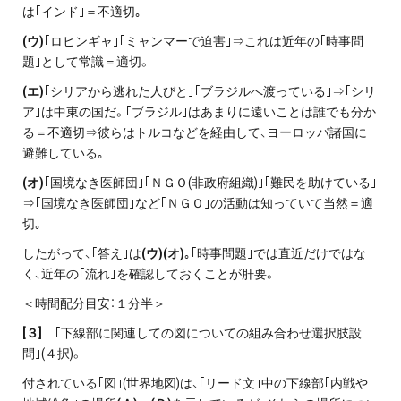
は｢インド｣＝不適切｡
(
ウ)
｢ロヒンギャ｣｢ミャンマーで迫害｣⇒これは近年の｢時事問
題｣として常識＝適切。
(
エ)
｢シリアから逃れた人びと｣｢ブラジルへ渡っている｣⇒｢シリ
ア｣は中東の国だ。｢ブラジル｣はあまりに遠いことは誰でも分か
る＝不適切⇒彼らはトルコなどを経由して、ヨーロッパ諸国に
避難している｡
(
オ)
｢国境なき医師団｣｢ＮＧＯ(非政府組織)｣｢難民を助けている｣
⇒｢国境なき医師団｣など｢ＮＧＯ｣の活動は知っていて当然＝適
切｡
したがって、｢答え｣は
(ウ)(オ)
｡｢時事問題｣では直近だけではな
く、近年の｢流れ｣を確認しておくことが肝要。
＜時間配分目安：１分半＞
[
３]
｢下線部に関連しての図についての組み合わせ選択肢設
問｣(４択)。
付されている｢図｣(世界地図)は、｢リード文｣中の下線部｢内戦や