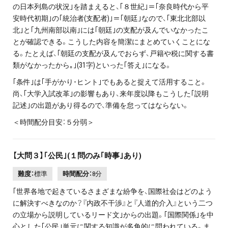
の日本列島の状況｣を踏まえると、｢８世紀｣＝｢奈良時代から平
安時代初期｣の｢統治者(支配者)｣＝｢朝廷｣なので、｢東北北部以
北｣と｢九州南部以南｣には｢朝廷｣の支配が及んでいなかったこ
とが確認できる。こうした内容を簡潔にまとめていくことにな
る。たとえば、｢朝廷の支配が及んでおらず、戸籍や税に関する書
類がなかったから｡｣(31字)といった｢答え｣になる。
｢条件｣は｢手がかり･ヒント｣でもあると捉えて活用すること。
尚、｢大学入試改革｣の影響もあり、来年度以降もこうした｢説明
記述｣の出題があり得るので、準備を怠ってはならない。
＜時間配分目安：５分弱＞
【大問３】｢公民｣(１問のみ｢時事｣あり)
難度：
標準
時間配分：
8分
｢世界各地で起きているさまざまな紛争を、国際社会はどのよう
に解決すべきなのか？『内政不干渉』と『人道的介入』という二つ
の立場から説明しているリード文｣からの出題。｢国際関係｣を中
心とした｢公民｣単元に関する知識が多角的に問われている。ま