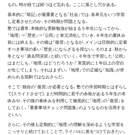
もの。時が経てば経つほど忘れる。ここに落とし穴がある。
プライバシーポリシー
基本的に「暗記」が最重要となる「社会」では、各単元をいつ学習
免責事項・著作権等
し定着させたのか、その時期が問題となる。
塾では通常、本格的な受験勉強が始まる５年生になってから、
「地理」⇒「歴史」⇒「公民」と単元消化していき、６年生の夏休み
前には終える。その後は「復習」となるが、メインは圧倒的に定着
すべき事項の多い「歴史」にならざるを得ない。そのまま、秋から
冬となり「過去問演習」と続いていく。６年生で学習した「公民」
はまだしも、「地理」はどうだろうか？ 実質的に１年以上の空白
が生じてしまう。それはまずい。「地理」での正確な「知識」が求
められる筑駒ではなおさらだ。
プロ教師が届ける
公式LINE＠
そこで、独自の「復習」が必要となる。塾での学習時期とはずらし
て(スライドさせて)、まだ時間的に若干の余裕がある５年生の冬
休みや、その後の春休みを利用して徹底的に「地理」の「復習」を
0120-11-3967
しておく。「重要事項チェック問題集」のようなものを活用する
といい。
受付:9:30～21:30(定休:日曜・祝日)
さらに、その後も定期的に「地理」の理解を深めるような学習を
こっそりと続けておくことで、ライバルに差をつけておきたい。