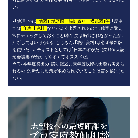
い。
●｢地理｣では
｢地図｣｢地形図｣｢統計資料｣｢模式図｣等
、｢歴史｣
では
｢年表｣｢史料｣
などがよく出題されるので、確実に覚え
常にチェックしておくこと(本年度は掲出されなかったが、
油断してはいけない)。もちろん、｢統計資料｣は必ず最新版
を使いたい。テキストとしては｢日本のすがた｣(矢野恒太記
念会編集)が分かりやすくてオススメだ。
※尚、本年度初出の｢説明記述｣、来年度以降の出題も考えら
れるので、新たに対策が求められていることは言を俟(ま)た
ない。
志望校への最短距離を
プロ家庭教師相談