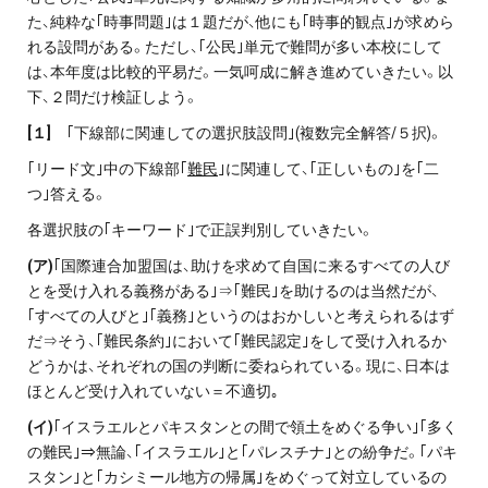
た、純粋な｢時事問題｣は１題だが、他にも｢時事的観点｣が求めら
れる設問がある。ただし、｢公民｣単元で難問が多い本校にして
は、本年度は比較的平易だ。一気呵成に解き進めていきたい。以
下、２問だけ検証しよう。
[
１]
｢下線部に関連しての選択肢設問｣(複数完全解答/５択)。
｢リード文｣中の下線部｢
難民
｣に関連して、｢正しいもの｣を｢二
つ｣答える。
各選択肢の｢キーワード｣で正誤判別していきたい。
(
ア)
｢国際連合加盟国は、助けを求めて自国に来るすべての人び
とを受け入れる義務がある｣⇒｢難民｣を助けるのは当然だが、
｢すべての人びと｣｢義務｣というのはおかしいと考えられるはず
だ⇒そう、｢難民条約｣において｢難民認定｣をして受け入れるか
どうかは、それぞれの国の判断に委ねられている。現に、日本は
ほとんど受け入れていない＝不適切｡
(
イ)
｢イスラエルとパキスタンとの間で領土をめぐる争い｣｢多く
の難民｣⇒無論、｢イスラエル｣と｢パレスチナ｣との紛争だ。｢パキ
スタン｣と｢カシミール地方の帰属｣をめぐって対立しているの