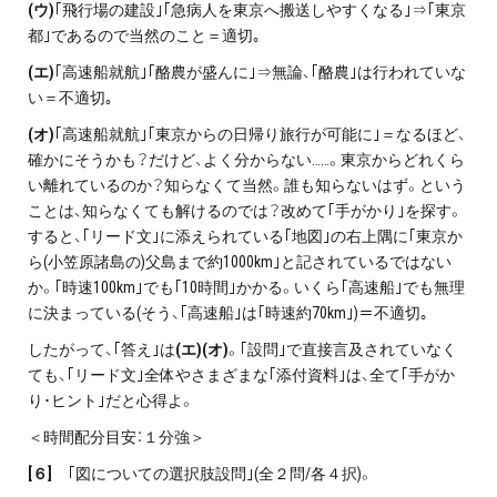
(
ウ)
｢飛行場の建設｣｢急病人を東京へ搬送しやすくなる｣⇒｢東京
都｣であるので当然のこと＝適切｡
(
エ)
｢高速船就航｣｢酪農が盛んに｣⇒無論、｢酪農｣は行われていな
い＝不適切｡
(
オ)
｢高速船就航｣｢東京からの日帰り旅行が可能に｣＝なるほど、
確かにそうかも？だけど、よく分からない……。東京からどれくら
い離れているのか？知らなくて当然。誰も知らないはず。という
ことは、知らなくても解けるのでは？改めて｢手がかり｣を探す。
すると、｢リード文｣に添えられている｢地図｣の右上隅に｢東京か
ら(小笠原諸島の)父島まで約1000km｣と記されているではない
か。｢時速100km｣でも｢10時間｣かかる。いくら｢高速船｣でも無理
に決まっている(そう、｢高速船｣は｢時速約70km｣)＝不適切｡
したがって、｢答え｣は
(エ)(オ)
。｢設問｣で直接言及されていなく
ても、｢リード文｣全体やさまざまな｢添付資料｣は、全て｢手がか
り･ヒント｣だと心得よ。
＜時間配分目安：１分強＞
[
６]
｢図についての選択肢設問｣(全２問/各４択)。