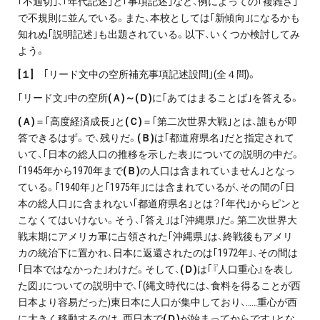
｢不適切｣、｢年代記述｣と｢事項記述｣など、例によっての｢複雑さ｣
で不規則に並んでいる。また、本校としては｢新傾向｣になるかも
知れぬ｢説明記述｣も出題されている。以下、いくつか検討してみ
よう。
[
１]
｢リード文中の空所補充事項記述設問｣(全４問)。
｢リード文｣中の空所
(Ａ)～(Ｄ)
に｢あてはまることば｣を答える。
(
Ａ)
＝｢高度経済成長｣と
(Ｃ)
＝｢第二次世界大戦｣とは、誰もが即
答できるはず。で、残りだ。
(Ｂ)
は｢都道府県名｣だと指定されて
いて、｢日本の総人口の推移を示した表｣についての説明の中だ。
｢1945年から1970年まで
(Ｂ)
の人口は含まれていません｣となっ
ている。｢1940年｣と｢1975年｣には含まれているが、その間の｢日
本の総人口｣に含まれない｢都道府県名｣とは？｢年代｣からピンと
こなくてはいけない。そう、｢答え｣は｢沖縄県｣だ。第二次世界大
戦末期にアメリカ軍に占領された｢沖縄県｣は、終戦後もアメリ
カの統治下に置かれ、日本に返還されたのは｢1972年｣、その間は
｢日本ではなかった｣わけだ。そして、
(Ｄ)
は｢『人口重心』を表し
た図｣についての説明中で、｢(縄文時代には、食料を得ることが西
日本より容易だった)東日本に人口が集中しており、……重心が西
に大きく移動するのは、西日本で
(Ｄ)
が始まってからです｣とな