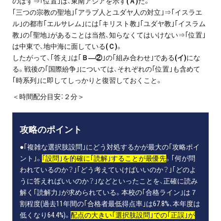
のはず⇒｢位置｣は、東南アジアを示す
(Ａ)
だ。
｢三つの宗教の聖地｣｢アラブ人とユダヤ人の対立｣⇒｢イスラエ
ル｣の都市｢エルサレム｣には｢キリスト教｣｢ユダヤ教｣｢イスラム
教｣の｢聖地｣があることは当然、知らなくてはいけない⇒｢位置｣
は中東で、地中海に面している
(Ｃ)
。
したがって、｢答え｣は｢
Ｂ―②
｣の｢組み合わせ｣である
(イ)
にな
る。戦後の｢国際紛争｣については、それぞれの｢位置｣も含めて
｢時系列｣に即してしっかりと復習しておくこと。
＜時間配分目安：２分＞
攻略のポイント
●｢複雑な選択肢設問｣にどう対処するかが最大の｢攻略ポイ
ント｣。
｢設問｣を的確に｢読解｣することが最優先
。｢何が問
われているのか？｣｢どう考えていけばいいのか？｣｢どのよ
うに答えればいいのか？｣などといったことを、正確に読み
解く｢読解力｣が求められている。本校の｢合格ライン｣は７
割程度(過去11年間の｢合格者最低得点率｣は67.8%、本年度は
低くなり64.4%)。
配点の大きい｢選択肢設問｣での｢正誤｣が