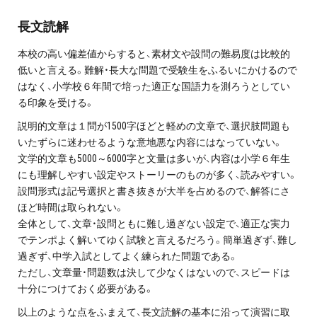
プライバシーポリシー
長文読解
免責事項・著作権等
本校の高い偏差値からすると、素材文や設問の難易度は比較的
低いと言える。難解・長大な問題で受験生をふるいにかけるので
はなく、小学校６年間で培った適正な国語力を測ろうとしてい
る印象を受ける。
説明的文章は１問が1500字ほどと軽めの文章で、選択肢問題も
いたずらに迷わせるような意地悪な内容にはなっていない。
文学的文章も5000～6000字と文量は多いが、内容は小学６年生
にも理解しやすい設定やストーリーのものが多く、読みやすい。
プロ教師が届ける
設問形式は記号選択と書き抜きが大半を占めるので、解答にさ
公式LINE＠
ほど時間は取られない。
全体として、文章・設問ともに難し過ぎない設定で、適正な実力
でテンポよく解いてゆく試験と言えるだろう。簡単過ぎず、難し
0120-11-3967
過ぎず、中学入試としてよく練られた問題である。
ただし、文章量・問題数は決して少なくはないので、スピードは
受付:9:30～21:30(定休:日曜・祝日)
十分につけておく必要がある。
以上のような点をふまえて、長文読解の基本に沿って演習に取