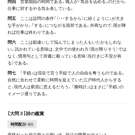
問四
営業開始の時間である。職人が「気合を込める」のだから、
仕事に対するやる気を表している。
問五
ここは設問の条件「（・・・するから）に続くように」が大き
な手がかり。「する」につながる箇所である。外商なので、雨が降
れば仕事は終わりである。
問六
ここは勘違いして悩んでしまった人もいたかもしれな
い。訊かれている意味は、文中での使われ方（雨が降りそう）では
なく、慣用句として辞書に載っている意味（先行きに不安が有
る）である。
問七
「手鎖」は現在で言う手錠で人の自由を奪うものである。
自然に合わせて柔軟に時間を捉えていた江戸時代人からする
と、現代人は窮屈に思えるだろう。「腕時計」はまさに「手鎖」の
イメージ通りである。
【大問３】詩の鑑賞
時間配分：
8分
厳格だった祖父母との思い出。祖父の職業がポイント。