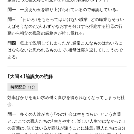
問一
一度あめ玉を取り上げられているので確認している。
問三
「わいろ」をもらってはいけない職業。どの職業もそうい
えばそうなのだが、わずかなおすそ分けすら拒絶する祖母の行
動から祖父の職業の厳格さが推し量れる。
問四
③上で説明してしまったが、通常こんなものはわいろに
はならないと思われるものまで、祖母は突き返してしまうので
ある。
【大問４】論説文の読解
時間配分：
11分
効率ばかりを追い求め働く喜びを得られなくなってしまった社
会。
問一
多くの人達が言う「今の社会は生きづらい」という言葉
と、ここでの職人たちの「生きやすく、楽しい人生ではなかった」
の言葉は、似てはいるが意味が違うことに注意。職人たちは自分