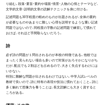
お問い合わせ・資料請求
り組む。段落・要旨・要約や場面・情景・人物の心情とテーマなど、
文学的文章・説明的文章の読解テクニックを身に付ける。
無料体験授業とは
記述問題も30字程度の軽めのものが出題されるが、全体の要約
が必要なものやあまりに難しい心理を説明するような重い記述
問題ではないので、同程度の字数の記述問題で練習して慣れて
おけば、それほど手間取らないだろう。
詩
必ず詩の問題が１問出されるのが本校の特徴である。他校では
まったく見られない場合も多いので対策がおろそかになりがち
だが、配点でも２割ほどを占めるので、大きく失点するわけには
いかない。
特別に難解な問題が出されるわけではない。中学入試レベルの
教材で良いので、詩に特有の表現や技法に慣れておくこと。詩に
多く触れて想像力を養うことは、長文読解にも大きく資すると
ころがある。