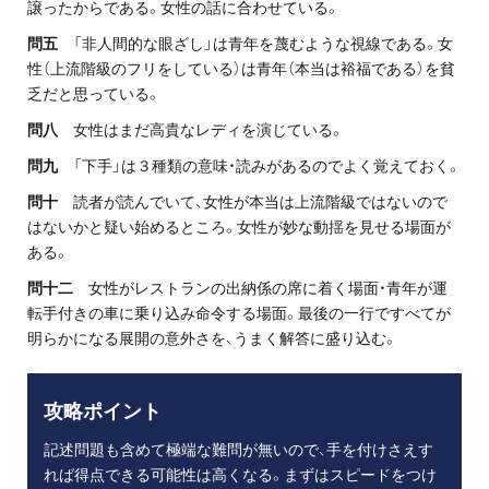
譲ったからである。女性の話に合わせている。
問五
「非人間的な眼ざし」は青年を蔑むような視線である。女
性（上流階級のフリをしている）は青年（本当は裕福である）を貧
乏だと思っている。
問八
女性はまだ高貴なレディを演じている。
問九
「下手」は３種類の意味・読みがあるのでよく覚えておく。
問十
読者が読んでいて、女性が本当は上流階級ではないので
はないかと疑い始めるところ。女性が妙な動揺を見せる場面が
ある。
問十二
女性がレストランの出納係の席に着く場面・青年が運
転手付きの車に乗り込み命令する場面。最後の一行ですべてが
明らかになる展開の意外さを、うまく解答に盛り込む。
攻略ポイント
記述問題も含めて極端な難問が無いので、手を付けさえす
れば得点できる可能性は高くなる。まずはスピードをつけ