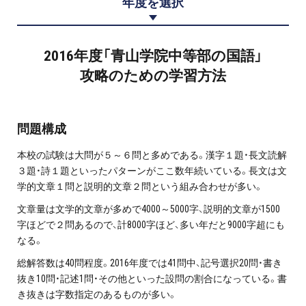
年度を選択
プロ家庭教師の英検®対策
費用について
2016年度「青山学院中等部の国語」
攻略のための学習方法
お申込みの流れ
よくある質問
問題構成
本校の試験は大問が５～６問と多めである。漢字１題・長文読解
採用情報
３題・詩１題といったパターンがここ数年続いている。長文は文
学的文章１問と説明的文章２問という組み合わせが多い。
文章量は文学的文章が多めで4000～5000字、説明的文章が1500
字ほどで２問あるので、計8000字ほど、多い年だと9000字超にも
インフォメーション
なる。
総解答数は40問程度。2016年度では41問中、記号選択20問・書き
会社概要
抜き10問・記述1問・その他といった設問の割合になっている。書
採用情報
き抜きは字数指定のあるものが多い。