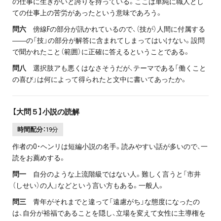
の仕事に生きがいと誇りを持っている。ここは単純に職人とし
ての仕事上の苦労があったという意味であろう。
問六
傍線Fの部分が訊かれているので、（技が）人間に付属する
――の「技」の部分が解答に含まれてしまってはいけない。設問
で聞かれたこと（範囲）に正確に答えるということである。
問八
選択肢アも悪くはなさそうだが、テーマである「働くこと
の喜び」は何によって得られたと文中に書いてあったか。
【大問５】小説の読解
時間配分：
19分
作者のO・ヘンリは短編小説の名手。読みやすい話が多いので、一
読をお薦めする。
問一
自分のような上流階級ではない人。難しく言うと「市井
（しせい）の人」などという言い方もある。一般人。
問三
青年がそれまでと違って「遠慮がち」な態度になったの
は、自分が裕福であることを隠し、立場を変えて女性に主導権を