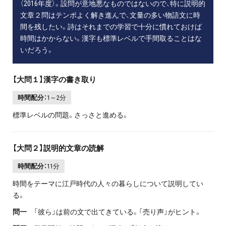
（2016年度）。設問が意地悪なものではないので、特に説明的
文章２問はテンポよく解き進んで、文量の多い物語文に時
間を残したい。詩はそれまでの学習で十分に慣れておけば
時間はかからない。漢字も標準レベルで手間取ることはな
いだろう。
【大問１】漢字の書き取り
時間配分：
1～2分
標準レベルの問題。さっさと進める。
【大問２】説明的文章の読解
時間配分：
11分
時間をテーマに江戸時代の人々の暮らしについて説明してい
る。
問一
「彼ら」は前の文で出てきている。「売り声」がヒント。