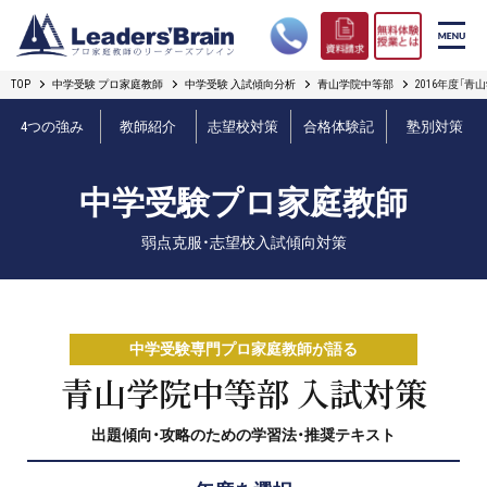
TOP
中学受験 プロ家庭教師
中学受験 入試傾向分析
青山学院中等部
2016年度「
リーダーズブレインの強み
4つの強み
教師紹介
志望校対策
合格体験記
塾別対策
コース案内
中学受験プロ家庭教師
プロ教師紹介
弱点克服・志望校入試傾向対策
合格実績
オンライン授業
中学受験専門プロ家庭教師が語る
無料体験授業とは
青山学院中等部 入試対策
出題傾向・攻略のための学習法・推奨テキスト
短期フリープラン