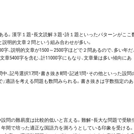
ある。漢字１題・長文読解３題・詩１題といったパターンがここ
と説明的文章２問という組み合わせが多い。
00字、説明的文章が1500～2500字ほどで２問あるので、多い年だ
的文章5400字を含む、計11000字にもなり、文章量は多い傾向にあ
9問中、記号選択17問・書き抜き8問・記述1問・その他といった設問
葉で」適語を考える問題も数問みられる。書き抜きは字数指定のあ
や設問の難易度は比較的低いと言える。難解・長大な問題で受験
６年間で培った適正な国語力を測ろうとしている印象を受ける。