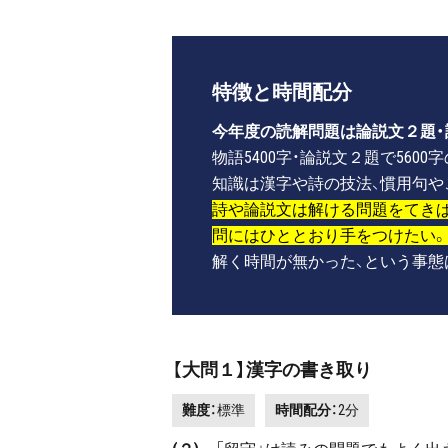
特徴と時間配分
今年度の読解問題は論説文２題・
物語5400字・論説文２題で560
知識は漢字や詩の技法、慣用句や
詩や論説文は解ける問題をてきぱ
問にはひととおり手をつけたい。
解く時間が無かった、という事態
【大問１】漢字の書き取り
難度：
標準
時間配分：
2分