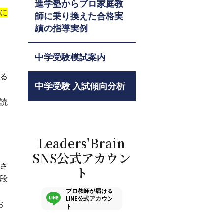
進学塾からプロ家庭教
に
師に乗り換えた合格実
績の指導実例
中学受験模試案内
きる
中学受験 入試傾向分析
や読
Leaders'Brain
SNS公式アカウン
多さ
ト
普段
プロ教師が届ける
LINE公式アカウン
お
ト