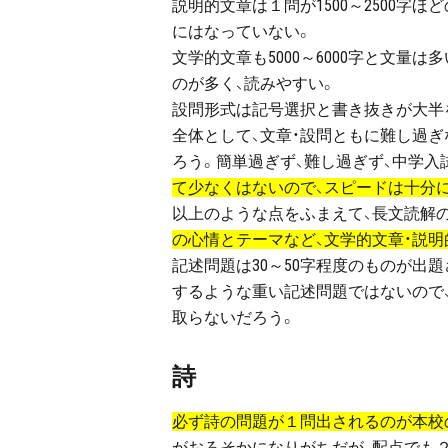
説明的文章は１問が1500～2500
にはなっていない。
文学的文章も5000～6000字と文
のが多く、読みやすい。
設問形式は記号選択と書き抜きが大半
全体として、文章・設問ともに難し過
ろう。簡単過ぎず、難し過ぎず、中学入
て少なくはないので、スピードは十分
以上のような点をふまえて、長文読解
の心情とテーマなど、文学的文章・説
記述問題は30～50字程度のものが出
するような重い記述問題ではないので
取らないだろう。
詩
必ず詩の問題が１問出されるのが本校
がおろそかになりがちだが、配点でも