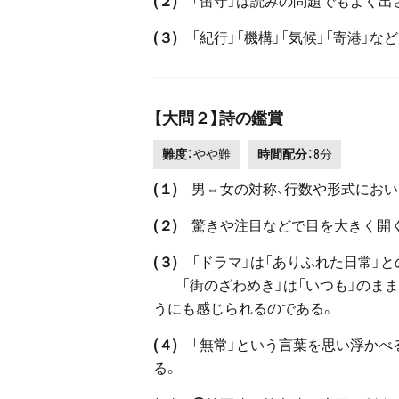
(２)
「留守」は読みの問題でもよく出
(３)
「紀行」「機構」「気候」「寄港」な
【大問２】詩の鑑賞
難度：
やや難
時間配分：
8分
(１)
男⇔女の対称、行数や形式におい
(２)
驚きや注目などで目を大きく開
(３)
「ドラマ」は「ありふれた日常」と
「街のざわめき」は「いつも」のままだ
うにも感じられるのである。
(４)
「無常」という言葉を思い浮かべ
る。