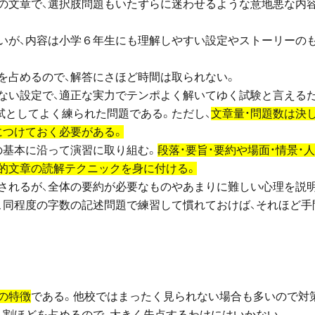
字ほどの文章で、選択肢問題もいたずらに迷わせるような意地悪な内
量は多いが、内容は小学６年生にも理解しやすい設定やストーリーの
を占めるので、解答にさほど時間は取られない。
ぎない設定で、適正な実力でテンポよく解いてゆく試験と言える
試としてよく練られた問題である。ただし、
文章量・問題数は決
につけておく必要がある。
の基本に沿って演習に取り組む。
段落・要旨・要約や場面・情景・
明的文章の読解テクニックを身に付ける。
題されるが、全体の要約が必要なものやあまりに難しい心理を説
、同程度の字数の記述問題で練習して慣れておけば、それほど手
の特徴
である。他校ではまったく見られない場合も多いので対
２割ほどを占めるので、大きく失点するわけにはいかない。