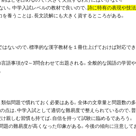
ない。中学入試レベルの教材で良いので、
詩に特有の表現や技法
力を養うことは、長文読解にも大きく資するところがある。
字ではないので、標準的な漢字教材を１冊仕上げておけば対応で
の言語事項が2～3問合わせて出題される。全般的な国語の学習
。
、類似問題で慣れておく必要はある。全体の文章量と問題数の
他の点は、中学入試として適切な難易度で整えられているので、
だけ親しむ習慣も持てば、自信を持って試験に臨めるであろう。
え、問題の難易度が高くなった印象がある。今後の傾向に注意して