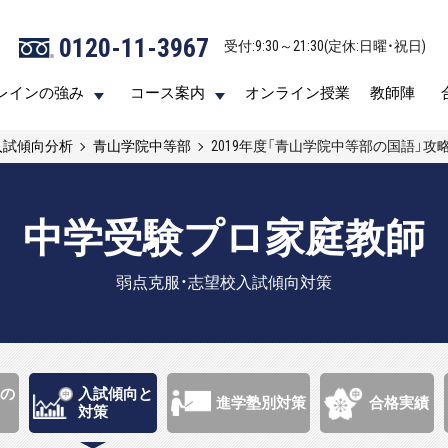
0120-11-3967
0120-11-3967
受付:9:30～21:30(定休:日曜・祝日)
受付:9:30～21:30(定休:日曜・祝日)
レインの強み
レインの強み
コース案内
コース案内
オンライン授業
オンライン授業
教師陣
教師陣
入試傾向分析
青山学院中等部
2019年度「青山学院中等部の国語」攻
中学受験プロ家庭教師
弱点克服・志望校入試傾向対策
の
入試傾向と
進学塾別対策
合格実績
対策