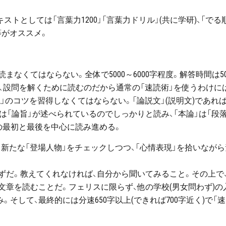
ストとしては「言葉力1200」「言葉力ドリル」(共に学研)、「でる
等がオススメ。
なくてはならない。全体で5000～6000字程度。解答時間は5
し、設問を解くために読むのだから通常の「速読術」を使うわけに
」のコツを習得しなくてはならない。「論説文」(説明文)であれ
」は「論旨」が述べられているのでしっかりと読み、「本論」は「段
の最初と最後を中心に読み進める。
ら新たな「登場人物」をチェックしつつ、「心情表現」を拾いながら
ずだ。教えてくれなければ、自分から聞いてみること。その上で
章を読むことだ。フェリスに限らず、他の学校(男女問わず)の
そして、最終的には分速650字以上(できれば700字近く)で「速