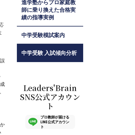
進学塾からプロ家庭教
師に乗り換えた合格実
。
績の指導実例
応
よ
中学受験模試案内
中学受験 入試傾向分析
で誤
り
つ
作成
Leaders'Brain
、
SNS公式アカウン
ト
プロ教師が届ける
LINE公式アカウン
にか
ト
い