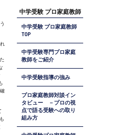
中学受験 プロ家庭教師
どう
中学受験 プロ家庭教師
TOP
あれ
中学受験専門プロ家庭
教師をご紹介
きた
な
な
中学受験指導の強み
も
的確
プロ家庭教師対談イン
タビュー －プロの視
点で語る受験への取り
て
組み方
も
定