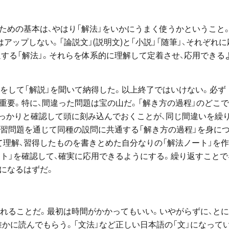
ための基本は、やはり「解法」をいかにうまく使うかということ
はアップしない。「論説文」(説明文)と「小説」「随筆」、それぞれに
通する「解法」。それらを体系的に理解して定着させ、応用できる
をして「解説」を聞いて納得した。以上終了ではいけない。必ず
重要。特に、間違った問題は宝の山だ。「解き方の過程」のどこ
しっかりと確認して頭に刻み込んでおくことが、同じ間違いを繰
練習問題を通じて同種の設問に共通する「解き方の過程」を身に
て理解、習得したものを書きとめた自分なりの「解法ノート」を
ト」を確認して、確実に応用できるようにする。繰り返すことで
になるはずだ。
慣れることだ。最初は時間がかかってもいい。いやがらずに、と
ず誰かに読んでもらう。「文法」など正しい日本語の「文」になって