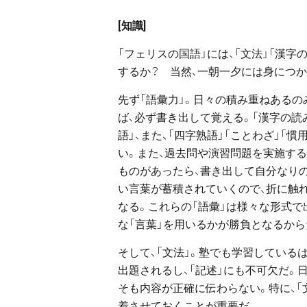
[知識]
「フェリスの国語」には、「文法」「漢字
するか？ 当然、一朝一夕には身につか
先ず「語彙力」。日々の積み重ねあるの
ば、必ず書き出して覚える。「漢字の読み
語」、また、「四字熟語」「ことわざ」「
い。また、過去問や演習問題を実施する
ものがあったら、書き出して自分なり
い言葉が蓄積されていくので、折に触れ
なる。これらの「語彙」は様々な形式で
な「言葉」を用いるかが勝負となるから
そして、「文法」。塾でも学習している
出題されるし、「記述」にも不可欠だ。
そも内容が正確に伝わらない。特に、「文
着させておくことが重要だ。