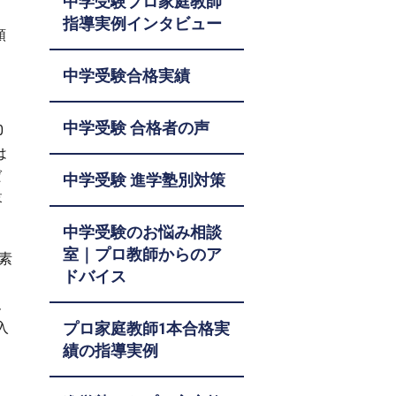
中学受験プロ家庭教師
指導実例インタビュー
順
中学受験合格実績
中学受験 合格者の声
0
は
ば
中学受験 進学塾別対策
落
中学受験のお悩み相談
室｜プロ教師からのア
素
ドバイス
、
入
プロ家庭教師1本合格実
績の指導実例