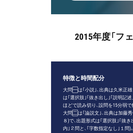
2015年度「
特徴と時間配分
大問
一
は｢小説｣、出典は久米正雄｢
は｢選択肢｣｢抜き出し｣｢説明記述
ほどで読み切り、設問を15分弱で
大問
二
は｢論説文｣、出典は加藤秀
８)で、出題形式は｢選択肢｣｢抜き出
内｣２問と、｢字数指定なし｣１問