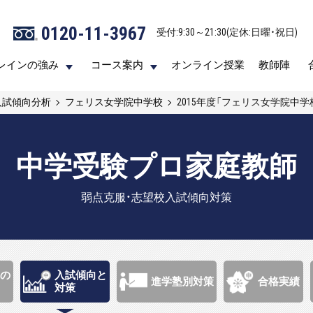
0120-11-3967
0120-11-3967
受付:9:30～21:30(定休:日曜・祝日)
受付:9:30～21:30(定休:日曜・祝日)
レインの強み
レインの強み
コース案内
コース案内
オンライン授業
オンライン授業
教師陣
教師陣
入試傾向分析
フェリス女学院中学校
2015年度「フェリス女学院中
中学受験プロ家庭教師
弱点克服・志望校入試傾向対策
の
入試傾向と
進学塾別対策
合格実績
対策