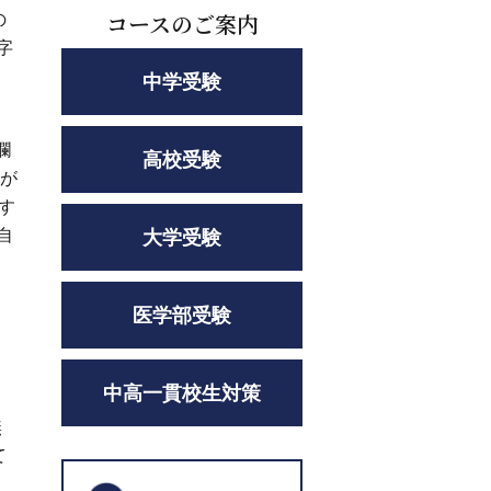
コースのご案内
の
字
中学受験
欄
高校受験
」が
す
自
大学受験
て
医学部受験
中高一貫校生対策
無
て