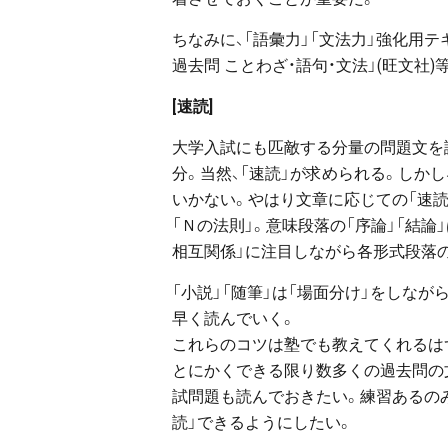
ちなみに、「語彙力」「文法力」強化用テキ
過去問 ことわざ・語句・文法」(旺文社)
[速読]
大学入試にも匹敵する分量の問題文を読ま
分。当然、「速読」が求められる。しか
いかない。やはり文章に応じての「速読
「Ｎの法則」。意味段落の「序論」「結論
相互関係」に注目しながら各形式段落
「小説」「随筆」は「場面分け」をしなが
早く読んでいく。
これらのコツは塾でも教えてくれるは
とにかくできる限り数多くの過去問の文
試問題も読んでおきたい。練習あるのみ。
読」できるようにしたい。