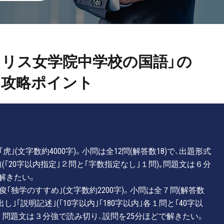
フェリス女学院中学校の国語」の
攻略ポイント
虎｣(文字数約4000字)。小問は全12問(解答数18)で、出題形式
｣(｢20字以内指定｣２問と｢字数指定なし｣１問)｡問題文は６分
解きたい。
俊｢独学のすすめ｣(文字数約2200字)。小問は全７問(解答数
し｣｢説明記述｣(｢10字以内｣｢180字以内｣各１問と｢40字以
)。問題文は３分強で読み切り、設問を25分ほどで解きたい。