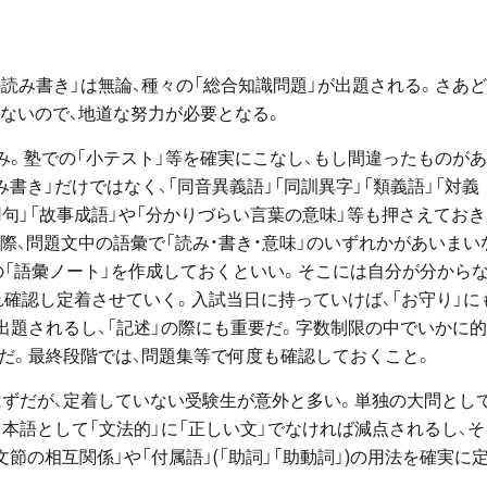
の読み書き」は無論、種々の「総合知識問題」が出題される。さあ
ないので、地道な努力が必要となる。
み。塾での「小テスト」等を確実にこなし、もし間違ったものが
書き」だけではなく、「同音異義語」「同訓異字」「類義語」「対義
慣用句」「故事成語」や「分かりづらい言葉の意味」等も押さえてお
際、問題文中の語彙で「読み・書き・意味」のいずれかがあいまい
の「語彙ノート」を作成しておくといい。そこには自分が分から
確認し定着させていく。入試当日に持っていけば、「お守り」に
出題されるし、「記述」の際にも重要だ。字数制限の中でいかに
だ。最終段階では、問題集等で何度も確認しておくこと。
はずだが、定着していない受験生が意外と多い。単独の大問とし
日本語として「文法的」に「正しい文」でなければ減点されるし、そ
節の相互関係」や「付属語」(「助詞」「助動詞」)の用法を確実に