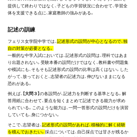
お問い合わせ・資料請求
提供して終わりではなく、子どもの学習状況に合わせて、学習全
体を支援できる点に、家庭教師の強みがある。
無料体験授業とは
記述の訓練
フェリス女学院中学では、
記述形式の設問が中心となるので、独
自の対策が必要となる。
一般的な中学入試においては、記述形式の設問は、理科ではあま
り出題されない。受験本番の設問だけではなく、教科書や問題集
や模試にも、そもそも記述形式の設問の比率は高くはない。した
がって、放っておくと、志望者の記述力は、伸びないままになる
恐れがある。
例えば、
【大問３】
の各設問が、記述力を判断する基準となる。解
答用紙に合わせて、要点を短くまとめて記述できる能力が求め
られている。このような能力は、一問一答形式の設問だけを演習
していても、身につかない。
そこで、志望者は、
記述形式の設問があれば、積極的に解く経験
を積んでおきたい。
採点については、自己採点では甘さが残るか