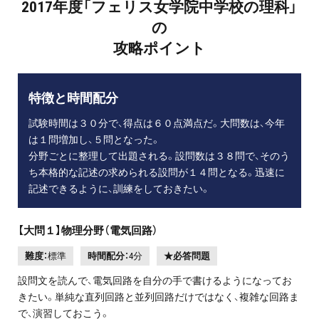
2017年度「フェリス女学院中学校の理科」
の
攻略ポイント
特徴と時間配分
試験時間は３０分で、得点は６０点満点だ。大問数は、今年
は１問増加し、５問となった。
分野ごとに整理して出題される。設問数は３８問で、そのう
ち本格的な記述の求められる設問が１４問となる。迅速に
記述できるように、訓練をしておきたい。
【大問１】物理分野（電気回路）
難度：
標準
時間配分：
4分
★必答問題
設問文を読んで、電気回路を自分の手で書けるようになってお
きたい。単純な直列回路と並列回路だけではなく、複雑な回路ま
で、演習しておこう。