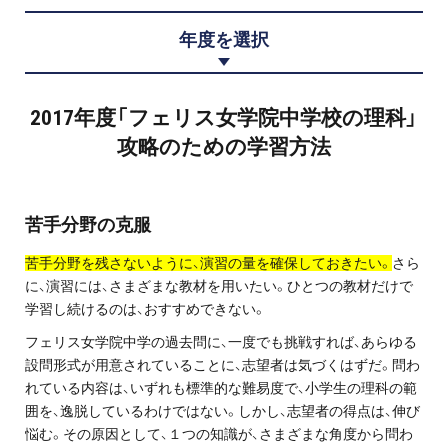
プロ家庭教師の英検®対策
年度を選択
費用について
2017年度「フェリス女学院中学校の理科」
お申込みの流れ
攻略のための学習方法
よくある質問
苦手分野の克服
採用情報
苦手分野を残さないように、演習の量を確保しておきたい。
さら
に、演習には、さまざまな教材を用いたい。ひとつの教材だけで
学習し続けるのは、おすすめできない。
インフォメーション
フェリス女学院中学の過去問に、一度でも挑戦すれば、あらゆる
設問形式が用意されていることに、志望者は気づくはずだ。問わ
会社概要
れている内容は、いずれも標準的な難易度で、小学生の理科の範
囲を、逸脱しているわけではない。しかし、志望者の得点は、伸び
採用情報
悩む。その原因として、１つの知識が、さまざまな角度から問わ