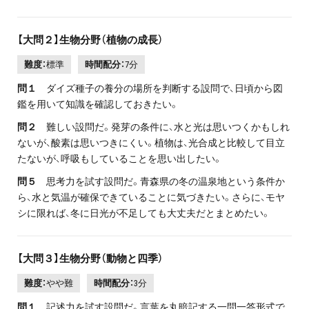
【大問２】生物分野（植物の成長）
難度：
標準
時間配分：
7分
問１
ダイズ種子の養分の場所を判断する設問で、日頃から図
鑑を用いて知識を確認しておきたい。
問２
難しい設問だ。発芽の条件に、水と光は思いつくかもしれ
ないが、酸素は思いつきにくい。植物は、光合成と比較して目立
たないが、呼吸もしていることを思い出したい。
問５
思考力を試す設問だ。青森県の冬の温泉地という条件か
ら、水と気温が確保できていることに気づきたい。さらに、モヤ
シに限れば、冬に日光が不足しても大丈夫だとまとめたい。
【大問３】生物分野（動物と四季）
難度：
やや難
時間配分：
3分
問１
記述力を試す設問だ。言葉を丸暗記する一問一答形式で