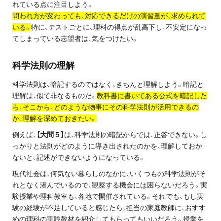
れている点に注目しよう。
プライバシーポリシー
問われ方が変わっても、対応できるだけの演習量が、求められて
いる。
特に、テストごとに、理科の得点が乱高下し、不安定になっ
免責事項・著作権等
てしまっている志望者は、気をつけたい。
科学法則の理解
科学法則は、暗記するのではなく、きちんと理解しよう。暗記と
理解は、似て非なるものだ。
教科書に書いてある公式を暗記した
ら、そこから、どのような物事にその科学法則が活用できるの
か、理解を深めておきたい。
プロ教師が届ける
例えば、
【大問５】
は、科学法則の暗記からでは、正答できない。し
公式LINE＠
っかりと法則がどのように導き出されたのかを、理解しておか
ないと、記述ができないようになっている。
0120-11-3967
現代社会は、何気ない暮らしのなかに、いくつもの科学法則がそ
れとなく潜んでいるので、観察する機会には困らないだろう。実
受付:9:30～21:30(定休:日曜・祝日)
験授業や理科教室も、各地で開催されている。それでも、もし実
験の経験が不足していると感じたら、担当の家庭教師に、おすす
めの理科の実験教材を紹介してもらってもいいだろう。授業を