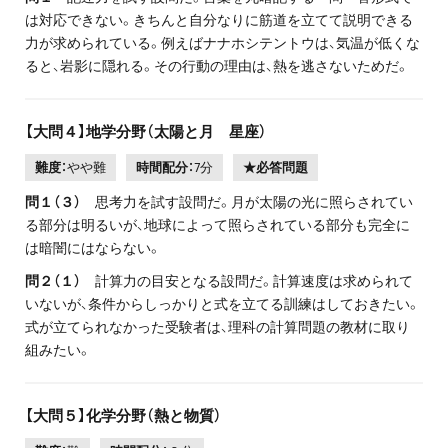
は対応できない。きちんと自分なりに筋道を立てて説明できる
力が求められている。例えばナナホシテントウは、気温が低くな
ると、岩影に隠れる。その行動の理由は、熱を逃さないためだ。
【大問４】地学分野（太陽と月 星座）
難度：
やや難
時間配分：
7分
★必答問題
問１（３）
思考力を試す設問だ。月が太陽の光に照らされてい
る部分は明るいが、地球によって照らされている部分も完全に
は暗闇にはならない。
問２（１）
計算力の目安となる設問だ。計算速度は求められて
いないが、条件からしっかりと式を立てる訓練はしておきたい。
式が立てられなかった受験者は、理科の計算問題の教材に取り
組みたい。
【大問５】化学分野（熱と物質）