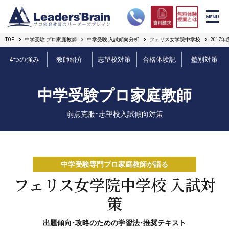
TOP
中学受験 プロ家庭教師
中学受験 入試傾向分析
フェリス女学院中学校
2017
リーダーズブレインの強み
4つの強み
教師紹介
志望校対策
合格体験記
塾別対策
コース案内
中学受験プロ家庭教師
プロ教師紹介
弱点克服・志望校入試傾向対策
合格実績
オンライン授業
中学受験専門プロ家庭教師が語る
無料体験授業とは
フェリス女学院中学校 入試対
策
短期フリープラン
出題傾向・攻略のための学習法・推奨テキスト