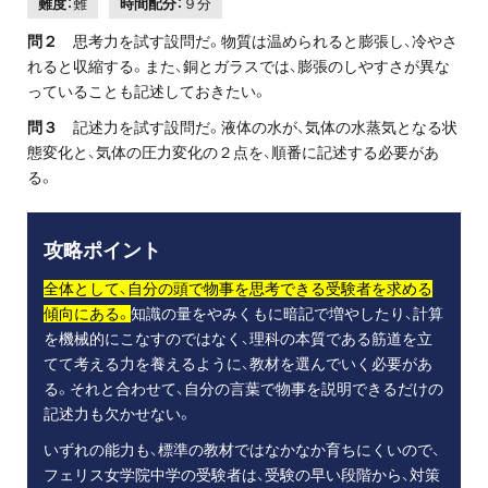
難度：
難
時間配分：
９分
問２
思考力を試す設問だ。物質は温められると膨張し、冷やさ
れると収縮する。また、銅とガラスでは、膨張のしやすさが異な
っていることも記述しておきたい。
問３
記述力を試す設問だ。液体の水が、気体の水蒸気となる状
態変化と、気体の圧力変化の２点を、順番に記述する必要があ
る。
攻略ポイント
全体として、自分の頭で物事を思考できる受験者を求める
傾向にある。
知識の量をやみくもに暗記で増やしたり、計算
を機械的にこなすのではなく、理科の本質である筋道を立
てて考える力を養えるように、教材を選んでいく必要があ
る。それと合わせて、自分の言葉で物事を説明できるだけの
記述力も欠かせない。
いずれの能力も、標準の教材ではなかなか育ちにくいので、
フェリス女学院中学の受験者は、受験の早い段階から、対策