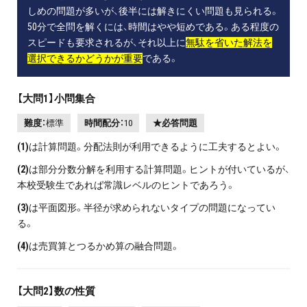
しめの問題が多いが、後半には解きにくい問題も見られる。
50分で全問を解くには、時間はやや短めである。ある程度の
スピードも要求されるが、それ以上に
無駄を省いた解法を
選択できるかどうかが重要
である。
【大問1】小問集合
難度：
標準
時間配分：
10
★必答問題
(1)
は計算問題。分配法則が利用できるように工夫するとよい。
(2)
は部分分数分解を利用する計算問題。ヒントが付いているが、
本校受験生であれば常識レベルのヒントであろう。
(3)
は平面図形。半径が求められないタイプの問題になってい
る。
(4)
は売買算とつるかめ算の融合問題。
【大問2】数の性質