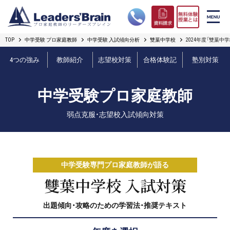
TOP
中学受験 プロ家庭教師
中学受験 入試傾向分析
雙葉中学校
2024年度「雙葉中
リーダーズブレインの強み
4つの強み
教師紹介
志望校対策
合格体験記
塾別対策
コース案内
中学受験プロ家庭教師
プロ教師紹介
弱点克服・志望校入試傾向対策
合格実績
オンライン授業
中学受験専門プロ家庭教師が語る
無料体験授業とは
雙葉中学校 入試対策
出題傾向・攻略のための学習法・推奨テキスト
短期フリープラン