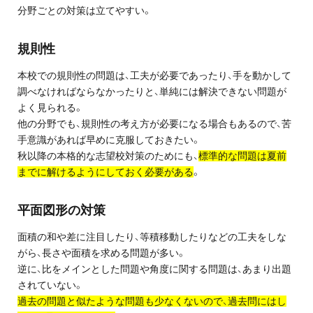
分野ごとの対策は立てやすい。
プライバシーポリシー
規則性
免責事項・著作権等
本校での規則性の問題は、工夫が必要であったり、手を動かして
調べなければならなかったりと、単純には解決できない問題が
よく見られる。
他の分野でも、規則性の考え方が必要になる場合もあるので、苦
手意識があれば早めに克服しておきたい。
秋以降の本格的な志望校対策のためにも、
標準的な問題は夏前
までに解けるようにしておく必要がある
。
プロ教師が届ける
公式LINE＠
平面図形の対策
面積の和や差に注目したり、等積移動したりなどの工夫をしな
0120-11-3967
がら、長さや面積を求める問題が多い。
逆に、比をメインとした問題や角度に関する問題は、あまり出題
受付:9:30～21:30(定休:日曜・祝日)
されていない。
過去の問題と似たような問題も少なくないので、過去問にはし