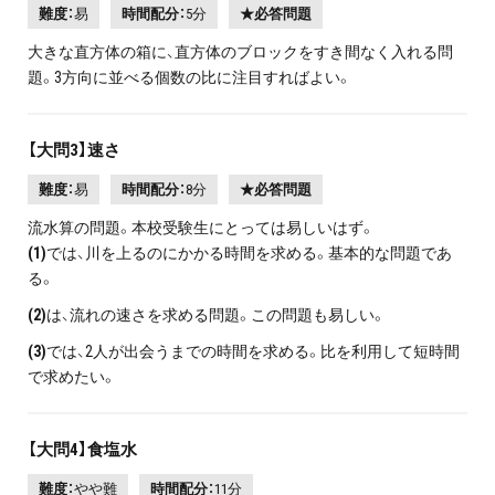
難度：
易
時間配分：
5分
★必答問題
大きな直方体の箱に、直方体のブロックをすき間なく入れる問
題。3方向に並べる個数の比に注目すればよい。
【大問3】速さ
難度：
易
時間配分：
8分
★必答問題
流水算の問題。本校受験生にとっては易しいはず。
(1)
では、川を上るのにかかる時間を求める。基本的な問題であ
る。
(2)
は、流れの速さを求める問題。この問題も易しい。
(3)
では、2人が出会うまでの時間を求める。比を利用して短時間
で求めたい。
【大問4】食塩水
難度：
やや難
時間配分：
11分