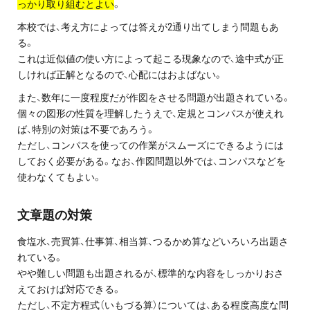
っかり取り組むとよい
。
お問い合わせ・資料請求
本校では、考え方によっては答えが2通り出てしまう問題もあ
る。
無料体験授業とは
これは近似値の使い方によって起こる現象なので、途中式が正
しければ正解となるので、心配にはおよばない。
また、数年に一度程度だが作図をさせる問題が出題されている。
個々の図形の性質を理解したうえで、定規とコンパスが使えれ
ば、特別の対策は不要であろう。
ただし、コンパスを使っての作業がスムーズにできるようには
しておく必要がある。なお、作図問題以外では、コンパスなどを
使わなくてもよい。
文章題の対策
食塩水、売買算、仕事算、相当算、つるかめ算などいろいろ出題さ
れている。
やや難しい問題も出題されるが、標準的な内容をしっかりおさ
えておけば対応できる。
ただし、不定方程式（いもづる算）については、ある程度高度な問