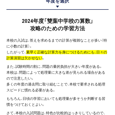
年度を選択
プロ家庭教師の英検®対策
費用について
2024年度「雙葉中学校の算数」
攻略のための学習方法
お申込みの流れ
本校の入試は、答えを求めるまでの計算が複雑なことが多い（特
よくある質問
に小数の計算）。
したがって、
素早く正確な計算力を身につけるためにも、日々の
計算演習は欠かせない
。
採用情報
また、試験時間の割に、問題の量的負担が大きい年度がある。
本校は、問題によって処理量に大きな差が見られる場合がある
ので注意したい。
多くの年度の過去問に取り組むことで、本校で要求される処理
インフォメーション
スピードに慣れる必要がある。
もちろん、日頃の学習においても処理量が多そうか判断する習
会社概要
慣をつけておくとよい。
採用情報
さて、本校の入試問題は、特色が比較的はっきりしているので、