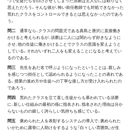
つで生徒たちを白けさせてしまった須磨は主人公には頼りなく
思えただろう。そんな彼が、怖い前任教師でも対処できなかった
荒れたクラスをコントロールできるとは思えなかったのであろ
う。
問二
通常なら、クラスの問題児である真島と唐沢に直接働き
かけると考えられるが、須磨は二人には関わらず好きなように
させ、他の生徒に働きかけることでクラスの意識を変えようと
している。それがいずれ二人をも変えることになると考えてい
るのである。
問三
先生をあだ名で呼ぶようになったということは、親しみ
を感じつつ担任として認められるようになったことの表れであ
る。授業の進め方や生徒への丁寧な接し方が受け入れられたの
であろう。
問四
荒れたクラスを立て直し生徒からも慕われている須磨
に、新しい仕組みの最初の係に指名され、指名された理由は分か
らないものの嬉しく誇らしい気持ちも感じている。
問五
褒められた人を表彰するシステムの導入で、褒められた
いがために露骨に人助けをするような「白々しい雰囲気」が生