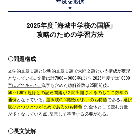
年度を選択
プロ家庭教師の英検®対策
費用について
2025年度「海城中学校の国語」
攻略のための学習方法
お申込みの流れ
よくある質問
〇問題構成
文学的文章１題と説明的文章１題で大問２題という構成が定形
採用情報
となっている。文量は計7000～9000字ほど。
2025年度では10000
字ほどであった。
漢字も含めた総解答数は25問前後。
50～100字超ほどの記述問題が２問出題されるのもここ数年の
通例
となっている。
選択肢の問題数が多いのも特徴
である。
選択
インフォメーション
肢ひとつひとつが長めであるのも特色
で、全体として読む分量
が多くなっている点、留意して準備する必要がある。
会社概要
〇長文読解
採用情報