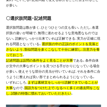
お問い合わせ・資料請求
が多い。
無料体験授業とは
〇選択肢問題・記述問題
選択肢問題は数が多く、ひとつひとつの文も長い。ただし、各選
択肢の違いが明確で、無理に迷わせるような意地悪なものでは
ない。読解がしっかり出来ていれば正解できる、実力が正確に現
れる問題となっている。
選択肢の中の正誤のポイントを見落と
さないよう、類似問題を多くこなして十分に練習し、注意力を養
っておこう
。
記述問題は設問の条件をよく見ることが大事
である。条件自体
が文中の大事なポイントを見つける手がかりになっている場合
が多い。使えそうな部分の見当が付いていれば、それを条件に合
うように整えれば良い形でまとめられるようになっている。
いずれにしろ、
まずは素材文をしっかり読解できていることが
大事
なので、
国語力をつけた上で、なるべく多くの過去問をこな
し、試験の特徴に慣れておいていただきたい
。