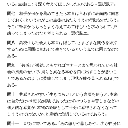
いる。生徒により深く考えてほしかったのである→選択肢ア。
問七
相手が何かを薦めてきたら本音は言わずに表面的に同意
しておく、というのがこの生徒のあたりまえの行動なのだろう。
そこに筆者からもっとよく考えてみてほしいと求められて、戸
惑ってしまったのだと考えられる→選択肢エ。
問八
高校生も社会人も本音は隠して、さまざまな関係を維持
するために周囲に合わせて生きているという点では同じなので
ある。
問九
「共感」が美徳、ともすればマナーとまで思われている社
会の風潮のせいで、周りと異なる本心を口に出すことが悪いこ
とであるかのように委縮してしまう現状が昨今見られるわけで
ある。
問十
共感されやすい「生きづらい」という言葉を使うと、本来
は自分だけの特別な経験であったはずのつらさや苦しさなどの
個人的な感覚が、本物の経験として十分に感得されなくなって
しまうのではないか、と筆者は危惧しているのであろう。
問十一
直後に書いてある。「あの怒りや悲しみや……力が自分に