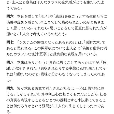
じ、主人公と森島はそんなクラスの空気感がとても嫌だったよ
うである。
問六
本音を隠して「ホメ」や「感謝」を稼ごうとする生徒たちに
偽善や虚飾を感じて、そこまでして褒められたいのかとあさま
しく思っている。それなら、悪いことをして正直に怒られた方が
潔いと、主人公は考えているのだろう。
問七
「システムの象徴となったあるもの」とは、「感謝の木」で
あると思われる。この掲示板について主人公は「偽善と虚飾に満
ちたカラフルな塊(十五字)」と批判的な表現を用いている。
問八
本来はありがとうと素直に思うことであったはずが、「感
謝」が取引きされたり買収されたりする事態に及び、果たしてそ
れは「感謝」なのかと、意味が分からなくなってしまったのであ
る。
問九
皆が求める善意で満たされた社会は、一応は理想的に見
える。しかしそれが打算や利己心に基づくものだとしたら、社会
の真実を表現することをひとつの役割とする小説家にできるこ
とは何だろうかという疑問が、主人公に生じてしまったのであ
る。