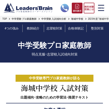
TOP
中学受験 プロ家庭教師
中学受験 入試傾向分析
海城中学校
2025年度「海城中
リーダーズブレインの強み
4つの強み
教師紹介
志望校対策
合格体験記
塾別対策
コース案内
中学受験プロ家庭教師
プロ教師紹介
弱点克服・志望校入試傾向対策
合格実績
オンライン授業
中学受験専門プロ家庭教師が語る
無料体験授業とは
海城中学校 入試対策
出題傾向・攻略のための学習法・推奨テキスト
短期フリープラン