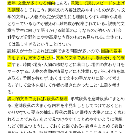
近年、文量が多くなる傾向
にある。
意識して読むスピードを上げ
プライバシーポリシー
る訓練
をしておこう。素材文の内容は読みやすいものが多い。文
学的文章は、人物の設定が受験生にも理解しやすい年齢や境遇
免責事項・著作権等
となっているものが使われ、難易度が配慮されている。説明的文
章も学生に向けて語りかける随筆のようなものが多いが、社会
科学など分野的にやや高度な内容のものも見られる。全体とし
ては難しすぎるということはない。
読解力が十分にあれば正解できる問題が多いので、
国語の基本
力をまずは充実させたい
。
文学的文章であれば、場面分けを的確
に
する。時間・場所・人物の移動などに着目し、場面の変わり目を
マークする。人物の言動や情景などにも注意しながら、心情を読
み取る。予断を持たず、あくまで文中の手がかりに沿って考え
プロ教師が届ける
公式LINE＠
る。そして全体を通して作者の描きたかったこと・主題を考え
る。
説明的文章であれば、段落の整理
。形式段落を意味段落にまとめ
0120-11-3967
る。意味段落の大まかな内容を小見出しとしてつけておくとわ
かりやすい。要点の抽出。段落の最初と最後が大事とはよく言わ
受付:9:30～21:30(定休:日曜・祝日)
れることである。あとで見つけやすくまとめやすいように傍線
などで目立つようにしておくと楽である。要点をまとめて要旨・
要約へといたる。記述問題で使える部分もここに含まれること