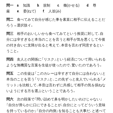
問一 a
. 知識
b
. 規制
c
. 働(かせる)
d
. 尊
厳
e
. 委(ねて)
f
. 人並(み)
問二
食べてみて自分が感じた事を素直に相手に伝えることだ
ろう→選択肢イ。
問三
相手のおいしいから食べてみてという推奨に対して、自
分には辛すぎると本当のことを言うと相手が気を悪くして今後
の付き合いに支障が出ると考えて、本音を言わず同意するとい
うこと。
問四
友人との関係に「リスク」という経済について用いられる
ような無機質な言葉を生徒が使ったので、驚いたのであろう。
問五
この生徒は「このカレーは辛すぎて自分には合わない」と
本当のことを言う「リスク」と、この先ずっと友人でいられる「メ
リット」を比較して、本音は言わずに共感して相手の気を損ねな
いようにする方を選ぶということであろう。
問六
次の段落で「問い詰めて鼻を明かしたいわけじゃない」
「自分が滑らかに口にできることが、自分にとってどういう意味
を持っているのか」「自分の内側」を知ることも大事だ、と述べて