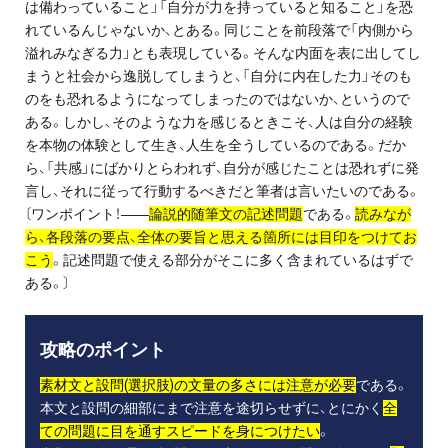
は備わっていること」「自分が力を持っていると知ること」を恐
れているんじゃないか、とある。同じことを前段落で「内側から
溢れみなぎる力」とも表現している。そんな内面を表に出してし
まうと社会から逸脱してしまうと、「自分に内在した力」そのも
のをも恐れるようになってしまったのではないか、というので
ある。しかし、そのような力を感じるときこそ、人は自分の経験
を本物の体験として生き、人生を全うしているのである。だか
ら、「共感」にばかりとらわれず、自分が感じたことは恐れずに発
言し、それに従って行動するべきだと筆者は言いたいのである。
〔ワンポイント！――
論説的随筆文の記述問題
である。
読みなが
ら、各段落の要点、全体の要旨と思える箇所には目印をつけてお
こう
。記述問題で使える部分がそこに多く含まれているはずで
ある。〕
攻略のポイント
素材文と設問(選択肢)の文量の多さには注意が必要
である。
本文と設問の細部にまで注意を途切らせずに、とにかく
全
ての問題に目を通すスピードを身につけたい
。