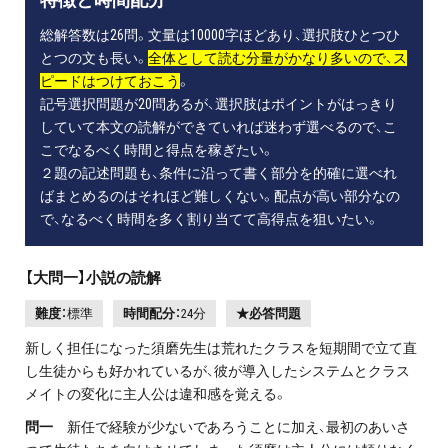
総解答数は26問。文量は10000字ほどあり、選択肢ひとつひ
とつの文も長い。
全体として読む分量がかなり多いので、ス
ピードはつけておこう
。
記号選択問題が20問あるが、選択肢はポイントがはっきり
していて本文の読解ができていれば迷わず選べるので、こ
こでなるべく時間と得点を稼ぎたい。
２題の記述問題も、条件に沿って書く部分を的確に選べれ
ばまとめるのはそれほど難しくない。配点が高い部分なの
で、なるべく時間を多く割り当てて高得点を狙いたい。
【大問一】小説の読解
難度：
標準
時間配分：
24分
★必答問題
新しく担任になった須磨先生は荒れたクラスを短期間で立て直
し生徒からも好かれているが、彼が導入したシステムとクラス
メイトの変化に主人公は違和感を覚える。
問一
新任で経験が少ないであろうことに加え、最初のあいさ