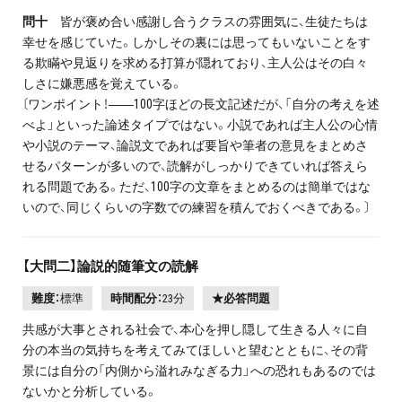
問十
皆が褒め合い感謝し合うクラスの雰囲気に、生徒たちは
幸せを感じていた。しかしその裏には思ってもいないことをす
る欺瞞や見返りを求める打算が隠れており、主人公はその白々
しさに嫌悪感を覚えている。
〔ワンポイント！――100字ほどの長文記述だが、「自分の考えを述
べよ」といった論述タイプではない。小説であれば主人公の心情
や小説のテーマ、論説文であれば要旨や筆者の意見をまとめさ
せるパターンが多いので、読解がしっかりできていれば答えら
れる問題である。ただ、100字の文章をまとめるのは簡単ではな
いので、同じくらいの字数での練習を積んでおくべきである。〕
【大問二】論説的随筆文の読解
難度：
標準
時間配分：
23分
★必答問題
共感が大事とされる社会で、本心を押し隠して生きる人々に自
分の本当の気持ちを考えてみてほしいと望むとともに、その背
景には自分の「内側から溢れみなぎる力」への恐れもあるのでは
ないかと分析している。