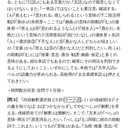
る。ともに｢口語｣にもある言葉だが、｢文語｣なので留意しなくて
はいけない。また、｢一単語｣ではないことも要注意。確認する。
(ａ)｢覚えむ｣＝｢思われる。感じられる｣という意味の下二段活用
動詞｢覚ゆ｣の未然形＋ここでは｢婉曲｣の意味の助動詞｢む｣の連
体形⇒｢答え｣は④｢思われるような｣｡(イ)｢拙き人｣＝｢愚かだ。未
熟だ｣という意味のク活用形容詞｢拙(つたな)し｣の連体形＋名詞
｢人｣⇒選択肢③｢下手な人｣と⑤｢愚かな人｣、どちらか悩ましい
が、｢文脈｣から｢答え｣は⑤の｢愚かな人｣だと判別したい。尚、(ａ)
の助動詞｢む｣には｢推量･意志･適当･勧誘･婉曲･仮定｣と多くの
意味がある。頻出単語でもあるので、確実にその用法を判別でき
るようにしておくこと。いずれにしても、本校では｢大学入試レ
ベル｣の語彙力が求められる。高校用の｢古文基礎単語｣は押さえ
ておきたい。
＜時間配分目安：全問で１分強＞
[
問３]
｢内容解釈選択肢｣(５択/
マーク式
)。(Ⅰ)の傍線部(Ｂ)｢そ
の趣を知りなば、おぼつかなからずしてやむべし｣の｢解釈｣を答
える。傍線部全ての｢解釈｣は難解だ。そこで、｢文末｣の｢べし｣の
意味･用法で｢原意消去｣したい。｢べし｣は｢む｣同様に頻出の助動
詞で、これまた、いくつもの｢意味｣がある。｢当然･推量･意志･可