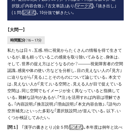
択肢｣(｢内容合致｣、｢古文単語｣あり/
マーク式
)､｢抜き出し｣
(１問/
記述式
)｡ 10分強で解きたい。
【大問一】
時間配分：
16～17分
私たちは日々、五感、特に視覚からたくさんの情報を得て生きて
いるが、最も頼っているこの感覚を取り除いてみると、身体は、
そして、世界の捉え方はどうなるのか？―――視覚障害者の空間
認識、感覚や体の使い方などを分析し、目の見えない人の｢見方｣
に迫りながら｢見る｣ことそのものについて論じている。本文で
は、見えない人が｢見て｣いる空間と、見える人が目で捉えている
空間は、同じ空間でもイメージが全く異なっていると指摘して
いる。難解な語句があるが、｢*注｣を活用すれば内容は理解でき
る。｢内容説明｣｢換言説明｣｢理由説明｣｢本文内容合致｣、｢語句の
空所補充｣といった多彩な｢選択肢設問｣が並んでいる。以下、い
くつか検証してみたい。
[
問１]
｢漢字の書きとり｣(全５問/
記述式
)｡本年度は例年と比べ