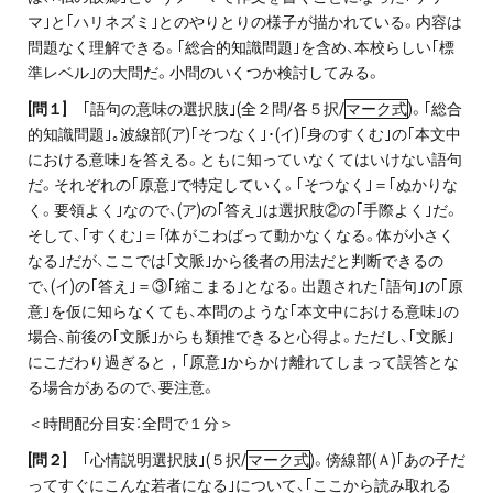
マ｣と｢ハリネズミ｣とのやりとりの様子が描かれている。内容は
問題なく理解できる。｢総合的知識問題｣を含め、本校らしい｢標
準レベル｣の大問だ。小問のいくつか検討してみる。
[
問１]
｢語句の意味の選択肢｣(全２問/各５択/
マーク式
)。｢総合
的知識問題｣｡波線部(ア)｢そつなく｣･(イ)｢身のすくむ｣の｢本文中
における意味｣を答える。ともに知っていなくてはいけない語句
だ。それぞれの｢原意｣で特定していく。｢そつなく｣＝｢ぬかりな
く。要領よく｣なので、(ア)の｢答え｣は選択肢②の｢手際よく｣だ。
そして、｢すくむ｣＝｢体がこわばって動かなくなる。体が小さく
なる｣だが、ここでは｢文脈｣から後者の用法だと判断できるの
で、(イ)の｢答え｣＝③｢縮こまる｣となる。出題された｢語句｣の｢原
意｣を仮に知らなくても、本問のような｢本文中における意味｣の
場合、前後の｢文脈｣からも類推できると心得よ。ただし、｢文脈｣
にこだわり過ぎると，｢原意｣からかけ離れてしまって誤答とな
る場合があるので、要注意。
＜時間配分目安：全問で１分＞
[
問２]
｢心情説明選択肢｣(５択/
マーク式
)。傍線部(Ａ)｢あの子だ
ってすぐにこんな若者になる｣について、｢ここから読み取れる