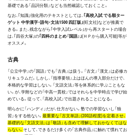
基礎である「品詞分類」なども当然確認しておくこと。
なお、｢知識｣強化用のテキストとしては、
｢高校入試 でる順ター
ゲット 中学漢字・語句・文法1500 四訂版｣
(旺文社)などが推薦で
きる。また、残念ながら｢中学入試レベル｣から再スタートの場合
は、｢四谷大塚｣の
｢四科のまとめ『国語』｣
(ＨＰから購入可能)等が
オススメ。
古典
「公立中学」の「国語」でも「古典」は扱う。「古文」「漢文」は必修カ
リキュラムだ。しかし、「指導要領」上はほんの導入部分だけで、
本格的な学習はしない。「文語文法」等を体系的に学ぶこともな
い。が、学附などの「中高一貫校」ではそれらを中学時点で学び始
めている。従って、「高校入試」で出題されることになる。
明らかに「ハンディ」だが、仕方がない。塾での学習ないし「独
習」をする他ない。
最重要な「古文単語」(200語程度)を定着させ、
基礎的な「文語文法」は「敬語」も含めて理解しておかなくてはな
らない。
そして、できるだけ多くの「古典作品」に触れて慣れてお