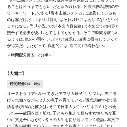
ることは言うまでもない｣だと読み取れる。各選択肢の説明の中
で、｢キーワード｣である｢資本主義システム｣に論及しているも
のは⑤だけだ。つまり、｢答え｣はそれ以外にはあり得ないという
ことになる。尚、｢小説｣での｢本文内容合致｣は本文全ての内容と
照合する必要があり、とても手間がかかる。そこで時間を取られ
るよりは､他の小問をしっかりと確認し､確実に得点していく方
が得策だ。したがって、戦術的には｢捨て問｣で構わない。
＜時間配分目安：２分半＞
【大問二】
時間配分：
14～15分
オーストラリアへやってきたアフリカ難民｢サリマ｣は、夫に逃
げられ働きながら２人の息子を育てている。職業訓練学校で英
語を学び始めた彼女は、そこで日本人女性｢ハリネズミ｣と出会
った――故国を遠く離れ、子どもを抱えて暮らす女性たちが互
いに支え合いながら、各々の人生を切り開いていく物語。本文で
は、｢私の故郷｣というテーマで作文を書くことになった｢サリ