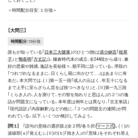
＜時間配分目安：１分強＞
【大問三】
時間配分：
10分強
誰もが知っている｢
日本三大随筆
｣のひとつ(他は
清少納言
｢
枕草
子
｣と
鴨長明
｢
方丈記
｣)。鎌倉時代末の成立、全244段から成り、兼
好の思索や雑感、逸話を長短様々、順不同に語っている。序段の
｢つれづれなるままに、日くらし硯に向かひて……｣はあまりに有
名だ。本大問では、(Ⅰ)第一五一段｢或人の云はく、年五十になる
まで上手に至らざらん芸をば捨つべきなり｣と、(Ⅱ)第一九三段
｢くらき人の、人を測りて、その智を知れりと思はん｣の２つの逸
話が問題文になっている。本年度は例年とは異なり、｢古文単語｣
｢現代語訳｣｢内容解釈｣などの他に、｢２つの問題文の連関｣が問
われている。以下、いくつか検討してみよう。
[
問１]
｢語句の意味の選択肢｣(全２問/各５択/
マーク式
)。(Ⅰ)の
波線部(ａ)｢覚えむ｣､(Ⅱ)の(ｂ)｢拙き人｣の｢意味｣をそれぞれ答え