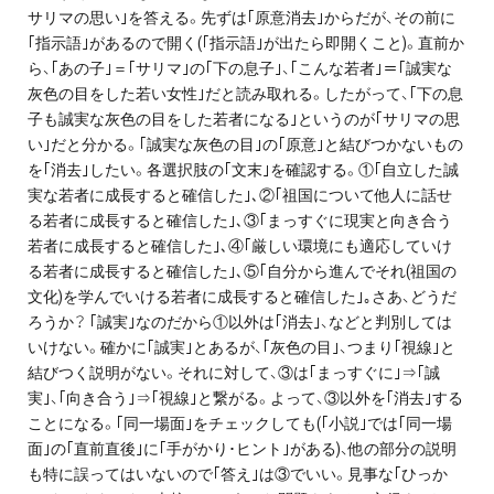
サリマの思い｣を答える。先ずは｢原意消去｣からだが、その前に
｢指示語｣があるので開く(｢指示語｣が出たら即開くこと)。直前か
ら、｢あの子｣＝｢サリマ｣の｢下の息子｣、｢こんな若者｣＝｢誠実な
灰色の目をした若い女性｣だと読み取れる。したがって、｢下の息
子も誠実な灰色の目をした若者になる｣というのが｢サリマの思
い｣だと分かる。｢誠実な灰色の目｣の｢原意｣と結びつかないもの
を｢消去｣したい。各選択肢の｢文末｣を確認する。①｢自立した誠
実な若者に成長すると確信した｣､②｢祖国について他人に話せ
る若者に成長すると確信した｣､③｢まっすぐに現実と向き合う
若者に成長すると確信した｣､④｢厳しい環境にも適応していけ
る若者に成長すると確信した｣､⑤｢自分から進んでそれ(祖国の
文化)を学んでいける若者に成長すると確信した｣｡さあ、どうだ
ろうか？ ｢誠実｣なのだから①以外は｢消去｣、などと判別しては
いけない。確かに｢誠実｣とあるが、｢灰色の目｣、つまり｢視線｣と
結びつく説明がない。それに対して、③は｢まっすぐに｣⇒｢誠
実｣、｢向き合う｣⇒｢視線｣と繋がる。よって、③以外を｢消去｣する
ことになる。｢同一場面｣をチェックしても(｢小説｣では｢同一場
面｣の｢直前直後｣に｢手がかり･ヒント｣がある)、他の部分の説明
も特に誤ってはいないので｢答え｣は③でいい。見事な｢ひっか