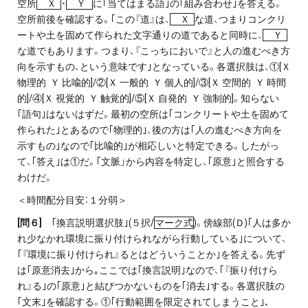
空所
Ｘ
･
Ｙ
に｢当てはまる語｣の｢組み合わせ｣を答える。
空所前後を確認する。｢この『道』は、
Ｘ
な道、つまりコンクリ
ートや土を固めて作られた文字通りの道であると同時に、
Ｙ
な道でもあります。つまり、『こっちにおいで』と人の進むべき方
向を示すもの、という意味です｣となっている。各選択肢は、①[Ｘ
物理的 Ｙ 比喩的]/②[Ｘ 一般的 Ｙ 個人的]/③[Ｘ 空間的 Ｙ 時間
的]/④[Ｘ 視覚的 Ｙ 触覚的]/⑤[Ｘ 自発的 Ｙ 強制的]。知らない
｢語句｣はないはずだ。最初の空所は｢コンクリートや土を固めて
作られた｣とあるので｢物理的｣、後の方は｢人の進むべき方向を
示すもの｣なので｢比喩的｣が相応しいと特定できる。したがっ
て、｢答え｣は①だ。｢文脈」から内容を特定し、｢原意｣と照合する
わけだ。
＜時間配分目安：１分弱＞
[
問６]
｢換言説明選択肢｣(５択/
マーク式
)。傍線部(Ｄ)｢人は多か
れ少なかれ環境に振り付けられながら行動している｣について、
｢『環境に振り付けられ』るとはどういうことか｣を答える。先ず
は｢原意消去｣から｡ここでは｢換言説明｣なので、｢『振り付けら
れ』る｣の｢原意｣と結びつかないものを｢消去｣する。各選択肢の
｢文末｣を確認する。①｢行動範囲を限定されてしまうこと｣､