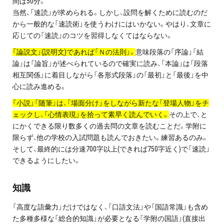
間は50分。
お問い合わせ・資料請求
当然、「速読」が求められる。しかし、設問を解くために読むのだ
から一般的な「速読術」を使うわけにはいかない。やはり、文章に
無料体験授業とは
応じての「速読」のコツを習得しなくてはならない。
「論説文」(説明文)であれば「Ｎの法則」。
意味段落の「序論」「結
論」は「論旨」が述べられているので確実に読み、「本論」は「段落
相互関係」に着目しながら「各形式段落」の「最初」と「最後」を中
心に読み進める。
「小説」「随筆」は、「場面分け」をしながら新たな「登場人物」をチ
ェックし、「心情表現」を拾って素早く読んでいく。
その上で、と
にかくできる限り数多くの過去問の文章を読むことだ。学附に
限らず、他の学校の入試問題も読んでおきたい。練習あるのみ。
そして、最終的には分速700字以上(できれば750字近く)で「速読」
できるようにしたい。
知識
「高度な語彙力」だけではなく、「口語文法」や「国語常識」も含め
た多種多様な「総合的知識」が必要となる「学附の国語」(直接出