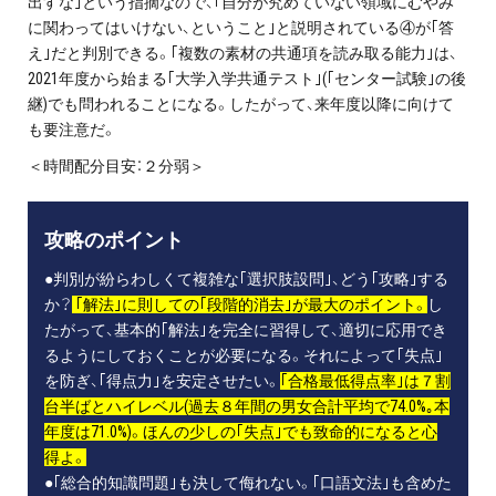
出すな｣という指摘なので、｢自分が究めていない領域にむやみ
に関わってはいけない、ということ｣と説明されている④が｢答
え｣だと判別できる。｢複数の素材の共通項を読み取る能力｣は、
2021年度から始まる｢大学入学共通テスト｣(｢センター試験｣の後
継)でも問われることになる。したがって、来年度以降に向けて
も要注意だ。
＜時間配分目安：２分弱＞
攻略のポイント
●判別が紛らわしくて複雑な｢選択肢設問｣、どう｢攻略｣する
か？
｢解法｣に則しての｢段階的消去｣が最大のポイント。
し
たがって、基本的｢解法｣を完全に習得して、適切に応用でき
るようにしておくことが必要になる。それによって｢失点｣
を防ぎ、｢得点力｣を安定させたい。
｢合格最低得点率｣は７割
台半ばとハイレベル(過去８年間の男女合計平均で74.0%｡本
年度は71.0%)。ほんの少しの｢失点｣でも致命的になると心
得よ。
●｢総合的知識問題｣も決して侮れない。｢口語文法｣も含めた