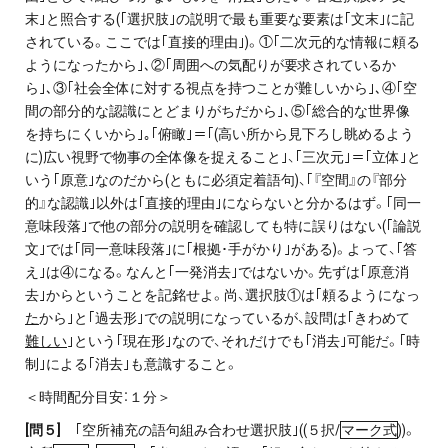
末｣と照合する(｢選択肢｣の説明で最も重要な要素は｢文末｣に記
されている。ここでは｢直接的理由｣)。①｢二次元的な情報に頼る
ようになったから｣､②｢周囲への気配りが要求されているか
ら｣､③｢社会全体に対する視点を持つことが難しいから｣､④｢空
間の部分的な認識にとどまりがちだから｣､⑤｢総合的な世界像
を持ちにくいから｣｡｢俯瞰｣＝｢(高い所から見下ろし眺めるよう
に)広い視野で物事の全体像を捉えること｣、｢三次元｣＝｢立体｣と
いう｢原意｣なのだから(ともに必須定着語句)、｢『空間』の『部分
的』な認識｣以外は｢直接的理由｣にならないと分かるはず。｢同一
意味段落｣で他の部分の説明を確認しても特に誤りはない(｢論説
文｣では｢同一意味段落｣に｢根拠･手がかり｣がある)。よって、｢答
え｣は④になる。なんと｢一発消去｣ではないか。先ずは｢原意消
去｣からということを記銘せよ。尚、選択肢①は｢頼るようになっ
た
から｣と｢過去形｣での説明になっているが、設問は｢きわめて
難しい
｣という｢現在形｣なので、それだけでも｢消去｣可能だ。｢時
制｣による｢消去｣も意識すること。
＜時間配分目安：１分＞
[
問５]
｢空所補充の語句組み合わせ選択肢｣((５択/
マーク式
))。