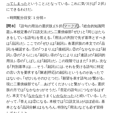
ってしまった
ということ｣となっている。これに気づけば｢２択｣
にできるわけだ。
＜時間配分目安：１分弱＞
[
問８]
｢語句の用法の選択肢｣(５択/
マーク式
)。｢総合的知識問
題｣｡本校定番の｢口語文法｣だ｡二重傍線部｢ぜひ｣と｢同じはたら
きをしている語句｣を答える。｢用法｣の判別で先ず基準とすべき
は｢品詞｣だ。ここでの｢ぜひ｣は｢副詞｣。各選択肢の本文での｢品
詞｣を確認する。①の｢つまり｣は｢接続詞｣、②の｢なかなか｣は｢副
詞｣、③の｢さらに｣も｢副詞｣、④の｢なにより｣は｢連語｣の｢副詞的
用法｣、⑤の｢しばし｣は｢副詞｣だ。この段階ではまだ｢３択｣。次な
る｢判別基準｣は……、そう、｢副詞｣には、それを受ける語句に特定
の言い方を要求する｢陳述(呼応)の副詞｣というものがあったで
はないか。｢ぜひ｣もそのひとつだ。｢願望を表す語句｣が繋がる。
現に二重傍線部でも｢……あげてください｣と繋がっている。選択
肢の方では｢なかなか｣がそうだ。｢否定の語句｣につながるはず
だ。本文でも｢
なかなか
うまく
いかなかった
｣と続いている。した
がって、｢答え｣は②になる。本校では｢口語文法｣がほぼ必出。基
本となる｢品詞分解｣はもちろん、特別な｢用法｣なども必ず習得
しておくこと。