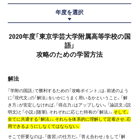
プロ家庭教師の英検®対策
年度を選択
費用について
2020年度「東京学芸大学附属高等学校の国
お申込みの流れ
語」
攻略のための学習方法
よくある質問
採用情報
解法
「学附の国語」で勝利するための「攻略ポイント」は、前述のよう
に「現代文」の「解法」をいかにうまく用いるかということ。「解
き方」が安定しなければ、「得点力」はアップしない。「論説文」(説
インフォメーション
明文)と「小説」(随筆)、それぞれに応じた特有の「解法」。
そして、
全てに共通する「解法」。それらを体系的に理解して定着させ、応
会社概要
用できるようにしなくてはならない。
採用情報
そこで肝要なのは、「復習」の仕方だ。「答え合わせ」をして「解