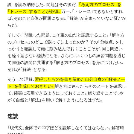
説」を読み納得した。問題はその後だ。
「考え方のプロセス」を
プライバシーポリシー
「トレース」することが必須。
万一、「トレース」できないとすれ
ば、そのこと自体が問題になる。「解法」が定まっていない証だか
免責事項・著作権等
らだ。
そして、「間違った問題」こそ宝の山だと認識すること。「解き方
のプロセス」のどこで誤ってしまったのか？ その「分岐点」をし
っかりと確認して頭に刻み込んでおくことこそが、同じ間違い
を繰り返さない秘訣になる。さらに、いくつもの練習問題を通じ
て同種の設問に共通する「解き方のプロセス」を身につけたい。
それが「解法」となる。
プロ教師が届ける
そうして理解、
習得したものを書き留めた自分自身の「解法ノー
公式LINE＠
ト」を作成しておきたい。
解き方に迷ったらそのノートを確認し
て、確実に応用できるようにしておくこと。繰り返すことで、や
がて自然と「解法」を用いて解くようになるはずだ。
0120-11-3967
速読
受付:9:30～21:30(定休:日曜・祝日)
「現代文」全体で7000字ほどを読解しなくてはならない。解答時