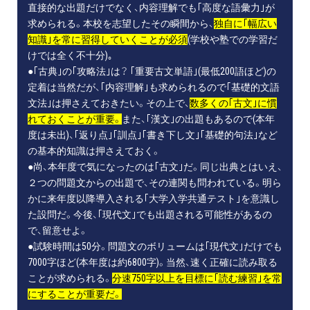
直接的な出題だけでなく、内容理解でも｢高度な語彙力｣が
求められる。本校を志望したその瞬間から、
独自に｢幅広い
知識｣を常に習得していくことが必須
(学校や塾での学習だ
けでは全く不十分)｡
●｢古典｣の｢攻略法｣は？ ｢重要古文単語｣(最低200語ほど)の
定着は当然だが、｢内容理解｣も求められるので｢基礎的文語
文法｣は押さえておきたい。その上で、
数多くの｢古文｣に慣
れておくことが重要。
また、｢漢文｣の出題もあるので(本年
度は未出)、｢返り点｣｢訓点｣｢書き下し文｣｢基礎的句法｣など
の基本的知識は押さえておく。
●尚、本年度で気になったのは｢古文｣だ。同じ出典とはいえ、
２つの問題文からの出題で、その連関も問われている。明ら
かに来年度以降導入される｢大学入学共通テスト｣を意識し
た設問だ。今後、｢現代文｣でも出題される可能性があるの
で、留意せよ。
●試験時間は50分。問題文のボリュームは｢現代文｣だけでも
7000字ほど(本年度は約6800字)。当然、速く正確に読み取る
ことが求められる。
分速750字以上を目標に｢読む練習｣を常
にすることが重要だ。