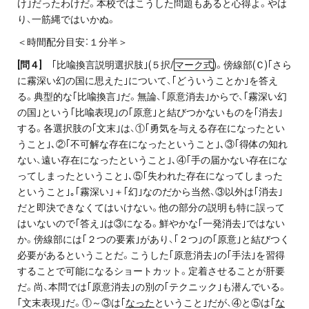
け｣だったわけだ。本校ではこうした問題もあると心得よ。やは
り、一筋縄ではいかぬ。
＜時間配分目安：１分半＞
[
問４]
｢比喩換言説明選択肢｣(５択/
マーク式
)。傍線部(Ｃ)｢さら
に霧深い幻の国に思えた｣について、｢どういうことか｣を答え
る。典型的な｢比喩換言｣だ。無論、｢原意消去｣からで、｢霧深い幻
の国｣という｢比喩表現｣の｢原意｣と結びつかないものを｢消去｣
する。各選択肢の｢文末｣は、①｢勇気を与える存在になったとい
うこと｣､②｢不可解な存在になったということ｣､③｢得体の知れ
ない、遠い存在になったということ｣､④｢手の届かない存在にな
ってしまったということ｣､⑤｢失われた存在になってしまった
ということ｣｡｢霧深い｣＋｢幻｣なのだから当然、③以外は｢消去｣
だと即決できなくてはいけない。他の部分の説明も特に誤って
はいないので｢答え｣は③になる。鮮やかな｢一発消去｣ではない
か。傍線部には｢２つの要素｣があり、｢２つ｣の｢原意｣と結びつく
必要があるということだ。こうした｢原意消去｣の｢手法｣を習得
することで可能になるショートカット。定着させることが肝要
だ。尚、本問では｢原意消去｣の別の｢テクニック｣も潜んでいる。
｢文末表現｣だ。①～③は｢
なった
ということ｣だが、④と⑤は｢
な