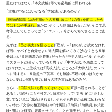
題だけではなく、「本文読解」等でも必然的に問われる)。
「攻略」するにはいかなる「学習法」があるのか？
「国語的知識」は幼少期からの蓄積、故に「15の春」を前にした今
ではもはや手遅れ。
確かに、そうした側面はある。だが、そこで思
考停止してしまっては「ジ・エンド」。今からでもできることはあ
る。
先ずは、
「己が実力」を悟ること
(「己が」＝「おのが」が読めなけれ
ば既にヤバイと自覚せよ)。過去問を解いてみて(少なくとも５年
分以上)、「５割未満の正答率」だったら「中学入試レベル」からの
再スタートだ(分かっていると思うが、「中学入試」を馬鹿にして
はいけない。上位校では「高校入試」どころか「大学入試」のレベ
ルに達する)。「５割超の正答率」でも無論、不断の努力は欠かせ
ない。要は、地道な努力、日々の積み重ねあるのみだ。
さらに、
「口語文法」も侮ってはいけない。
直接出題されることが
あるし、「記述」にも不可欠だ。日本語として「文法」的に「正しい
文」でなければ「減点」されるし、そもそも内容が正確に伝わらな
い。特に、「文節の相互関係」や「付属語」(「助詞」「助動詞」)の「意
味・用法」は確実に定着させておくことが重要だ。また、「文法」の