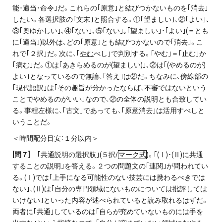
能･適当･命令｣だ。これらの｢原意｣と結びつかないものを｢消去｣
したい。各選択肢の｢文末｣と照合する。①｢望ましい｣､②｢よい｣､
③｢奥ゆかしい｣､④｢ない｣､⑤｢ない｣｡｢望ましい｣･｢よい｣(＝とも
に｢適当｣)以外は、どの｢原意｣とも結びつかないので｢消去｣。こ
れで｢２択｣だ。次に、｢
やむ
べし｣で判別する。｢やむ｣＝｢止む｣か
｢病む｣だ。①は｢あきらめるのが(望ましい)｣､②は｢(やめるのが)
よい｣となっているので無論、｢答え｣は②だ。ちなみに、傍線部の
｢現代語訳｣は｢その趣旨が分かったならば、不審ではないという
ことでやめるのがいい｣なので、②の全体の説明とも合致してい
る。事程左様に、｢古文｣であっても、｢原意消去｣は活用すべしと
いうことだ。
＜時間配分目安：１分以内＞
[
問７]
｢共通説明の選択肢｣(５択/
マーク式
)。｢(Ⅰ)･(Ⅱ)に共通
することの説明｣を答える。２つの問題文の｢連関｣が問われてい
る。(Ⅰ)では｢上手になる可能性のない技芸には携わるべきでは
ない｣、(Ⅱ)は｢自分の専門領域にないものについては批評しては
いけない｣といった内容が述べられていると読み取れるはずだ。
両者に｢共通｣しているのは｢自らが究めていないものには手を