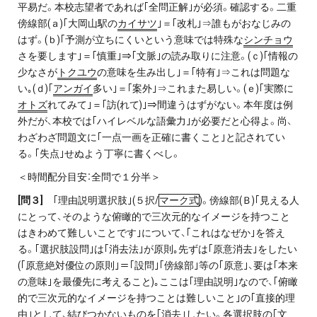
平易だ。本校志望者であれば｢全問正解｣が必須。確認する。二重
傍線部(ａ)｢大岡山駅の
カイサツ
｣＝｢改札｣⇒誰もがおなじみの
はず。(ｂ)｢予測が立ちにくいという意味では特殊な
シンチョウ
さを要します｣＝｢慎重｣⇒｢文脈｣の読み取りに注意。(ｃ)｢情報の
少なさが
トクユウ
の意味を生み出し｣＝｢特有｣⇒これは問題な
い｡(ｄ)｢
アンガイ
多い｣＝｢案外｣⇒これまた易しい。(ｅ)｢実際に
オトズ
れてみて｣＝｢訪(れて)｣⇒間違うはずがない。本年度は例
外だが、本校では｢ハイレベルな語彙力｣が必要だと心得よ。尚、
わざわざ問題文に｢一点一画を正確に書くこと｣と記されてい
る。｢失点｣せぬよう丁寧に書くべし。
＜時間配分目安：全問で１分半＞
[
問３]
｢理由説明選択肢｣(５択/
マーク式
)。傍線部(Ｂ)｢見える人
にとって、そのような俯瞰的で三次元的なイメージを持つこと
はきわめて難しいことです｣について、｢これはなぜか｣を答え
る。｢選択肢設問｣は｢消去法｣が原則｡先ずは｢原意消去｣をしたい
(｢原意絶対優位の原則｣＝｢設問｣｢傍線部｣等の｢原意｣、要は｢本来
の意味｣を最優先に考えること)｡ここは｢理由説明｣なので、｢俯瞰
的で三次元的なイメージを持つことは難しいこと｣の｢直接的理
由｣として、結びつかないものを｢消去｣したい。各選択肢の｢文