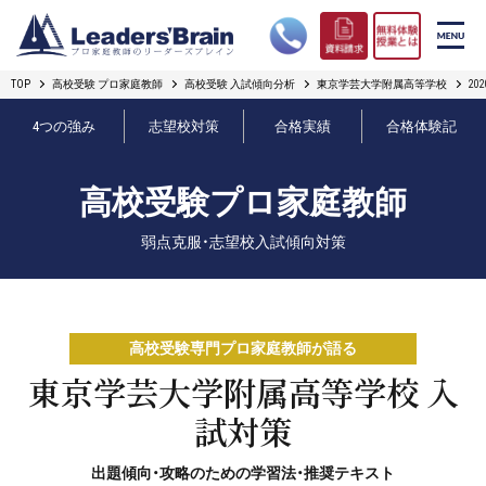
TOP
高校受験 プロ家庭教師
高校受験 入試傾向分析
東京学芸大学附属高等学校
2
リーダーズブレインの強み
4つの強み
志望校対策
合格実績
合格体験記
コース案内
高校受験プロ家庭教師
プロ教師紹介
弱点克服・志望校入試傾向対策
合格実績
オンライン授業
高校受験専門プロ家庭教師が語る
無料体験授業とは
東京学芸大学附属高等学校 入
試対策
短期フリープラン
出題傾向・攻略のための学習法・推奨テキスト