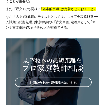
くことが重要だ。
また、「漢文」でも同様に
「基本的事項」は定着させておくこと。
なお、「古文」強化用のテキストとしては、「古文完全攻略63選——
入試頻出問題厳選」(東京学参)や、「古文単語」定着用として「マド
ンナ古文単語230」(学研)などが推薦できる。
志望校への最短距離を
プロ家庭教師相談
お問い合わせ・資料請求はこちら