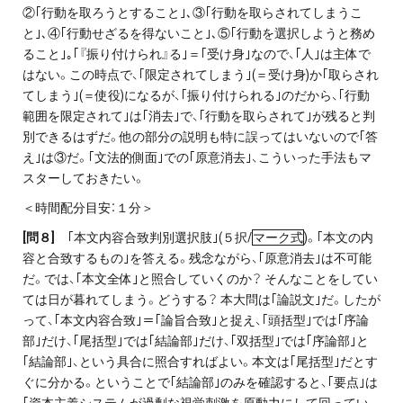
②｢行動を取ろうとすること｣､③｢行動を取らされてしまうこ
と｣､④｢行動せざるを得ないこと｣､⑤｢行動を選択しようと務め
ること｣｡｢『振り付けられ』る｣＝｢受け身｣なので、｢人｣は主体で
はない。この時点で、｢限定されてしまう｣(＝受け身)か｢取らされ
てしまう｣(＝使役)になるが、｢振り付けられる｣のだから、｢行動
範囲を限定されて｣は｢消去｣で、｢行動を取らされて｣が残ると判
別できるはずだ。他の部分の説明も特に誤ってはいないので｢答
え｣は③だ。｢文法的側面｣での｢原意消去｣、こういった手法もマ
スターしておきたい。
＜時間配分目安：１分＞
[
問８]
｢本文内容合致判別選択肢｣(５択/
マーク式
)。｢本文の内
容と合致するもの｣を答える。残念ながら、｢原意消去｣は不可能
だ。では、｢本文全体｣と照合していくのか？ そんなことをしてい
ては日が暮れてしまう。どうする？ 本大問は｢論説文｣だ。したが
って、｢本文内容合致｣＝｢論旨合致｣と捉え、｢頭括型｣では｢序論
部｣だけ、｢尾括型｣では｢結論部｣だけ、｢双括型｣では｢序論部｣と
｢結論部｣、という具合に照合すればよい。本文は｢尾括型｣だとす
ぐに分かる。ということで｢結論部｣のみを確認すると、｢要点｣は
｢資本主義システムが過剰な視覚刺激を原動力にして回ってい