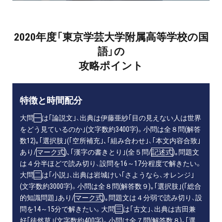
2020年度「東京学芸大学附属高等学校の国
語」の
攻略ポイント
特徴と時間配分
大問
一
は｢論説文｣、出典は伊藤亜紗｢目の見えない人は世界
をどう見ているのか｣(文字数約3400字)。小問は全８問(解答
数12)｡｢選択肢｣(｢空所補充｣､｢組み合わせ｣、｢本文内容合致｣
あり/
マーク式
)､｢漢字の書きとり｣(全５問/
記述式
)｡問題文
は４分半ほどで読み切り、設問を16～17分程度で解きたい。
大問
二
は｢小説｣、出典は岩城けい｢さようなら、オレンジ｣
(文字数約3000字)。小問は全８問(解答数９)｡｢選択肢｣(｢総合
的知識問題｣あり/
マーク式
)｡問題文は４分弱で読み切り、設
問を14～15分で解きたい。大問
三
は｢古文｣、出典は吉田兼
好｢徒然草｣(文字数約400字)。小問は全７問(解答数８)｡｢選