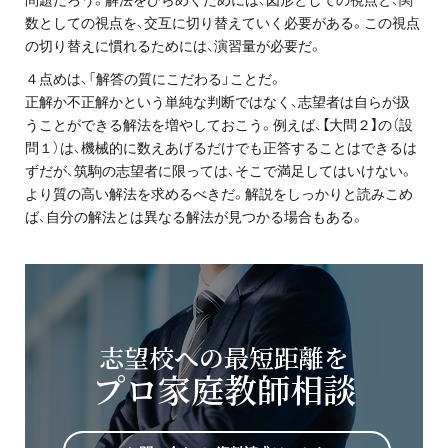
問題だろう。解法をひらめくためには、図形としての視点と、関
お問い合わせ・資料請求
数としての視点を、交互に切り替えていく必要がある。この視点
の切り替えに慣れるためには、演習量が必要だ。
無料体験授業とは
４点めは、「解答の質にこだわる」ことだ。
正解か不正解かという単純な判断ではなく、志望者は自らが扱
うことができる解法を増やしておこう。例えば、【大問２】の（設
問１）は、機械的に数えあげるだけでも正答することはできるは
ずだが、筑駒の志望者に限っては、そこで満足してはいけない。
より質の高い解法を求めるべきだ。解説をしっかりと読みこめ
ば、自分の解法とは異なる解法が見つかる場合もある。
志望校への最短距離を
プロ家庭教師相談