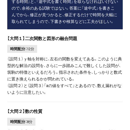
する時間」と、「途中式を書く時間」を取らなければいけない
ので、余裕のある試験ではない。答案に「途中式」を書きこ
んでから、修正が見つかると、修正するだけで時間を大幅に
取られてしまうので、下書きや検算などに工夫がほしい。
【大問１】二次関数と図形の融合問題
時間配分：
12分
（設問１）ｙ軸を対称に、左右の関数を変えてある。このように典
型的な解法の設問を、さらに一歩踏みこんで難しくした設問が、
筑駒の特徴といえるだろう。指示された条件を、しっかりと数式
に置き換えられるかが問われている。
（設問２）と（設問３）「aの値をすべて」とあるので、数え漏れがな
いように注意したい。
【大問２】数の性質
時間配分：
8分