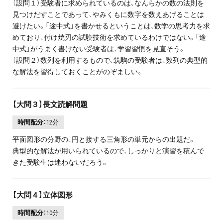
（設問１）受験者に求められているのは、なんらかの数の法則を
見つけだすことであって、やみくもに数字を数えあげることは
避けたい。「途中式」を書かせるということは、数学の思考力を求
めており、付け焼刃の試験技術を求めているわけではない。「途
中式」がうまく書けない受験者は、学習習慣を見直そう。
（設問２）数列を利用するもので、筑駒の受験者は、数列の典型的
な解法を習得しておくことがのぞましい。
【大問３】長文読解問題
時間配分：
12分
平面図形の分野の、円と接する三角形の単元からの出題だ。
典型的な解法が用いられているので、しっかりと演習を積んで
きた受験生は迷わないだろう。
【大問４】立体図形
時間配分：
10分