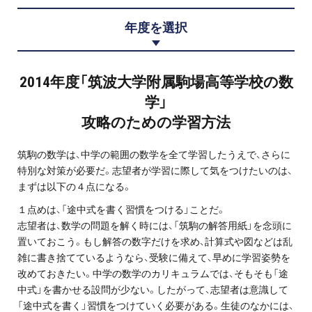
プロ家庭教師の英検®対策
年度を選択
費用について
2014年度「筑波大学附属駒場高等学校の数
お申込みの流れ
学」
攻略のための学習方法
よくある質問
筑駒の数学は、中学の範囲の数学を全て学習したうえで、さらに
採用情報
特別な対策が必要だ。志望者が学習に際して気をつけたいのは、
まずは以下の４点になる。
１点めは、「途中式を書く習慣をつける」ことだ。
志望者は、数学の問題を解く時には、「筑駒の解答用紙」を念頭に
インフォメーション
置いておこう。もし解答の数字だけを求め、計算式や図などは乱
雑に書き捨てているようなら、受験に備えて、早めに学習姿勢を
会社概要
改めておきたい。中学の数学のカリキュラムでは、そもそも「途
中式」を書かせる設問が少ない。したがって、志望者は意識して
採用情報
「途中式を書く」習慣をつけていく必要がある。生徒のなかには、