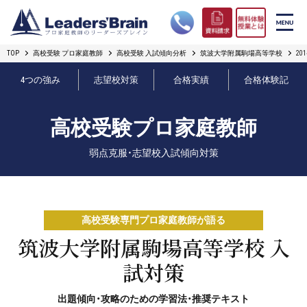
TOP
高校受験 プロ家庭教師
高校受験 入試傾向分析
筑波大学附属駒場高等学校
2
リーダーズブレインの強み
4つの強み
志望校対策
合格実績
合格体験記
コース案内
高校受験プロ家庭教師
プロ教師紹介
弱点克服・志望校入試傾向対策
合格実績
オンライン授業
高校受験専門プロ家庭教師が語る
無料体験授業とは
筑波大学附属駒場高等学校 入
試対策
短期フリープラン
出題傾向・攻略のための学習法・推奨テキスト