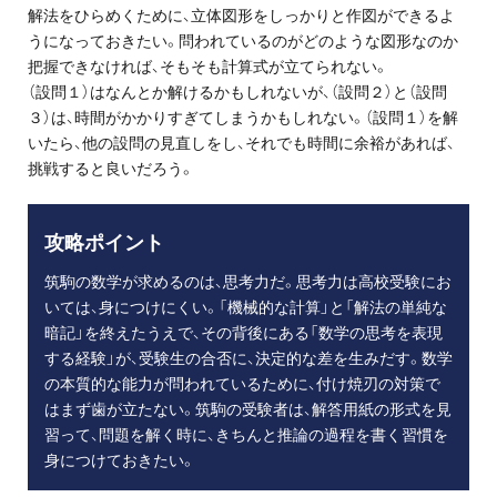
解法をひらめくために、立体図形をしっかりと作図ができるよ
うになっておきたい。問われているのがどのような図形なのか
把握できなければ、そもそも計算式が立てられない。
（設問１）はなんとか解けるかもしれないが、（設問２）と（設問
３）は、時間がかかりすぎてしまうかもしれない。（設問１）を解
いたら、他の設問の見直しをし、それでも時間に余裕があれば、
挑戦すると良いだろう。
攻略ポイント
筑駒の数学が求めるのは、思考力だ。思考力は高校受験にお
いては、身につけにくい。「機械的な計算」と「解法の単純な
暗記」を終えたうえで、その背後にある「数学の思考を表現
する経験」が、受験生の合否に、決定的な差を生みだす。数学
の本質的な能力が問われているために、付け焼刃の対策で
はまず歯が立たない。筑駒の受験者は、解答用紙の形式を見
習って、問題を解く時に、きちんと推論の過程を書く習慣を
身につけておきたい。