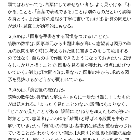
頭ではわかっても、言葉にして表せない者も、よく見かける。「わ
プライバシーポリシー
かる」ことと、「言葉で表現できる」ことは別のものだという認識
を持とう。また計算の過程を丁寧に書いておけば、計算の間違い
免責事項・著作権等
が減り、見直しが効率的にもなる。
２点めは、「図形を手書きする習慣をつける」ことだ。
筑駒の数学は、図形単元から出題比率が高い。志望者は図形の単
元の設問を解く時に、与えられた図に書きこみをして流用する
のではなく、自らの手で作図できるようになっておきたい。図形
をしっかりと描くことで、図形を見る目が養われ、得点に結びつ
いていく。例えば【大問４】は、重なった図形の中から、求める図
形を見抜けるかどうかが問われている。
プロ教師が届ける
公式LINE＠
３点めは、「演習量の確保」だ。
筑駒の数学は、典型的な解法を、さらに一歩だけ難しくしたもの
が出題される。「まったく見たことのない」設問はあまりなく、
0120-11-3967
「どこかで見たことがある」設問に、ひねりを加えたものが多い。
対策として、志望者はいわゆる「難問」と呼ばれる設問を中心に
受付:9:30～21:30(定休:日曜・祝日)
解いていきたい。「難問」の特徴は、基本的な解法が重ね合わされ
ていることだ。わかりやすい例は、【大問１】の図形と関数の融合