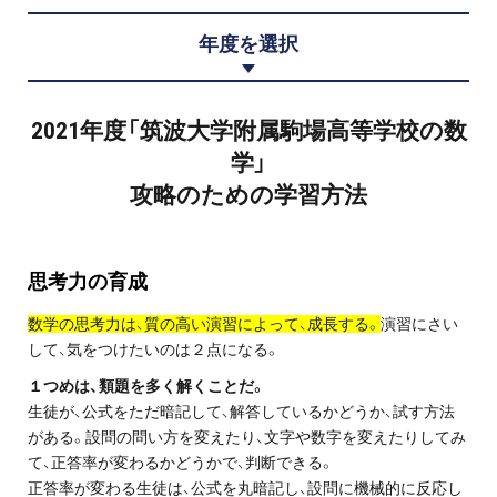
プロ家庭教師の英検®対策
年度を選択
費用について
2021年度「筑波大学附属駒場高等学校の数
お申込みの流れ
学」
攻略のための学習方法
よくある質問
採用情報
思考力
の育成
数学の思考力は、質の高い演習によって、成長する。
演習にさい
して、気をつけたいのは２点になる。
インフォメーション
１つめは、類題を多く解くことだ。
生徒が、公式をただ暗記して、解答しているかどうか、試す方法
会社概要
がある。設問の問い方を変えたり、文字や数字を変えたりしてみ
て、正答率が変わるかどうかで、判断できる。
採用情報
正答率が変わる生徒は、公式を丸暗記し、設問に機械的に反応し