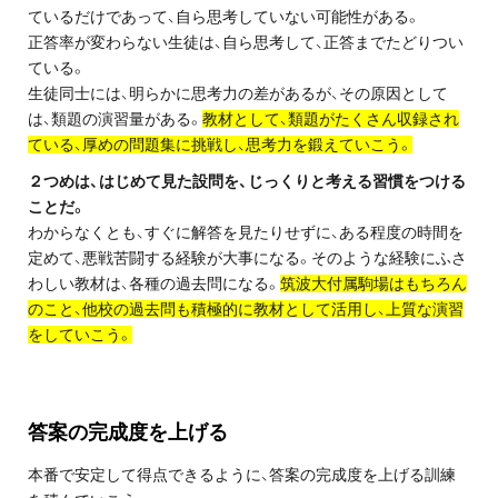
ているだけであって、自ら思考していない可能性がある。
プライバシーポリシー
正答率が変わらない生徒は、自ら思考して、正答までたどりつい
ている。
免責事項・著作権等
生徒同士には、明らかに思考力の差があるが、その原因として
は、類題の演習量がある。
教材として、類題がたくさん収録され
ている、厚めの問題集に挑戦し、思考力を鍛えていこう。
２つめは、はじめて見た設問を、じっくりと考える習慣をつける
ことだ。
わからなくとも、すぐに解答を見たりせずに、ある程度の時間を
定めて、悪戦苦闘する経験が大事になる。そのような経験にふさ
わしい教材は、各種の過去問になる。
筑波大付属駒場はもちろん
プロ教師が届ける
のこと、他校の過去問も積極的に教材として活用し、上質な演習
公式LINE＠
をしていこう。
0120-11-3967
答案の
完成度を上げる
受付:9:30～21:30(定休:日曜・祝日)
本番で安定して得点できるように、答案の完成度を上げる訓練