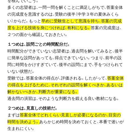
を積んでいこう。
お問い合わせ・資料請求
多くの志望者は、一問一問を解くことに満足しがちで、答案全体
の完成度を意識するのは、受験の後半（中学３年の夏休みくら
無料体験授業とは
い）からだ。もっと
早めに受験生として意識を持ち、答案の完成
度を上げる技術を身につければ、有利になる。
答案の完成度は、
２つの面から確認しておきたい。
１つめは、設問ごとの時間配分だ。
時間配分ができていない志望者は、過去問を解いてみると、後半
に簡単な設問があっても、得点できていない。つまり、前半の設
問に時間をかけすぎていて、後半の設問にまで、手をつけられて
いない状態だ。
受験では、答案全体の得点が、評価される。したがって、
答案全体
の得点を上げるために、それぞれの設問を解くべきか、あるいは
解かないべきか、判断力が重要になる。
過去問の演習は、そのような判断力を鍛える良い教材になる。
２つめは、見直しの技術だ。
まずは
答案全体でどれくらい見直しが必要になるのか、目安の
時間を決めよう。
あらかじめ時間を決めておくと、本番で迷いが
生まれにくい。