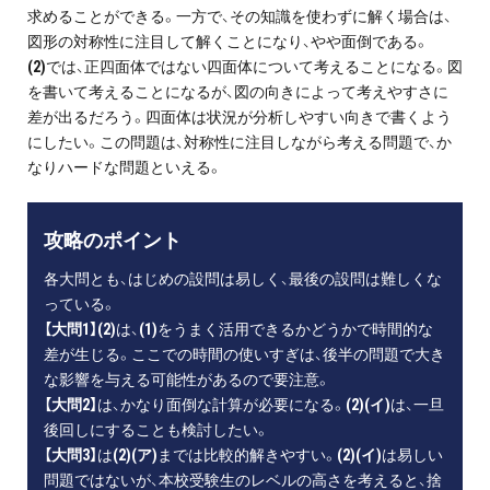
求めることができる。一方で、その知識を使わずに解く場合は、
図形の対称性に注目して解くことになり、やや面倒である。
(2)
では、正四面体ではない四面体について考えることになる。図
を書いて考えることになるが、図の向きによって考えやすさに
差が出るだろう。四面体は状況が分析しやすい向きで書くよう
にしたい。この問題は、対称性に注目しながら考える問題で、か
なりハードな問題といえる。
攻略のポイント
各大問とも、はじめの設問は易しく、最後の設問は難しくな
っている。
【大問1】(2)
は、
(1)
をうまく活用できるかどうかで時間的な
差が生じる。ここでの時間の使いすぎは、後半の問題で大き
な影響を与える可能性があるので要注意。
【大問2】
は、かなり面倒な計算が必要になる。
(2)(イ)
は、一旦
後回しにすることも検討したい。
【大問3】
は
(2)(ア)
までは比較的解きやすい。
(2)(イ)
は易しい
問題ではないが、本校受験生のレベルの高さを考えると、捨