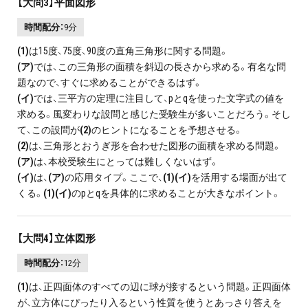
【大問3】平面図形
時間配分：
9分
(1)
は15度、75度、90度の直角三角形に関する問題。
(ア)
では、この三角形の面積を斜辺の長さから求める。有名な問
題なので、すぐに求めることができるはず。
(イ)
では、三平方の定理に注目して、pとqを使った文字式の値を
求める。風変わりな設問と感じた受験生が多いことだろう。そし
て、この設問が
(2)
のヒントになることを予想させる。
(2)
は、三角形とおうぎ形を合わせた図形の面積を求める問題。
(ア)
は、本校受験生にとっては難しくないはず。
(イ)
は、
(ア)
の応用タイプ。ここで、
(1)(イ)
を活用する場面が出て
くる。
(1)(イ)
のpとqを具体的に求めることが大きなポイント。
【大問4】立体図形
時間配分：
12分
(1)
は、正四面体のすべての辺に球が接するという問題。正四面体
が、立方体にぴったり入るという性質を使うとあっさり答えを