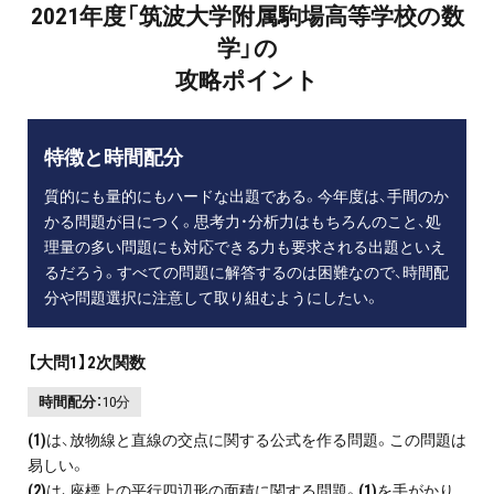
2021年度「筑波大学附属駒場高等学校の数
学」の
攻略ポイント
特徴と時間配分
質的にも量的にもハードな出題である。今年度は、手間のか
かる問題が目につく。思考力・分析力はもちろんのこと、処
理量の多い問題にも対応できる力も要求される出題といえ
るだろう。すべての問題に解答するのは困難なので、時間配
分や問題選択に注意して取り組むようにしたい。
【大問1】2次関数
時間配分：
10分
(1)
は、放物線と直線の交点に関する公式を作る問題。この問題は
易しい。
(2)
は、座標上の平行四辺形の面積に関する問題。
(1)
を手がかり