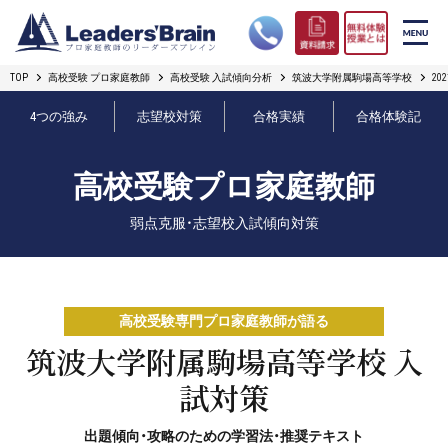
TOP
高校受験 プロ家庭教師
高校受験 入試傾向分析
筑波大学附属駒場高等学校
2
リーダーズブレインの強み
4つの強み
志望校対策
合格実績
合格体験記
コース案内
高校受験プロ家庭教師
プロ教師紹介
弱点克服・志望校入試傾向対策
合格実績
オンライン授業
高校受験専門プロ家庭教師が語る
無料体験授業とは
筑波大学附属駒場高等学校 入
試対策
短期フリープラン
出題傾向・攻略のための学習法・推奨テキスト