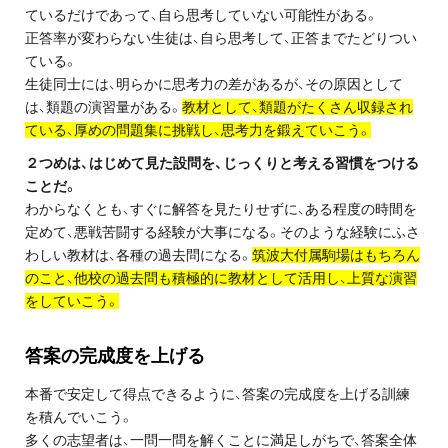
ているだけであって、自ら思考していない可能性がある。
プライバシーポリシー
正答率が変わらない生徒は、自ら思考して、正答までたどりつい
ている。
免責事項・著作権等
生徒同士には、明らかに思考力の差があるが、その原因として
は、類題の演習量がある。
教材として、類題がたくさん収録され
ている、厚めの問題集に挑戦し、思考力を鍛えていこう。
２つめは、はじめて見た設問を、じっくりと考える習慣をつける
ことだ。
わからなくとも、すぐに解答を見たりせずに、ある程度の時間を
定めて、悪戦苦闘する経験が大事になる。そのような経験にふさ
わしい教材は、各種の過去問になる。
筑波大付属駒場はもちろん
プロ教師が届ける
のこと、他校の過去問も積極的に教材として活用し、上質な演習
公式LINE＠
をしていこう。
0120-11-3967
答案の
完成度を上げる
本番で安定して得点できるように、答案の完成度を上げる訓練
受付:9:30～21:30(定休:日曜・祝日)
を積んでいこう。
多くの志望者は、一問一問を解くことに満足しがちで、答案全体