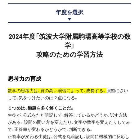
プロ家庭教師の英検®対策
年度を選択
費用について
2024年度「筑波大学附属駒場高等学校の数
お申込みの流れ
学」
攻略のための学習方法
よくある質問
採用情報
思考力
の育成
数学の思考力は、質の高い演習によって、成長する。
演習にさい
して、気をつけたいのは２点になる。
インフォメーション
１つめは、類題を多く解くことだ。
生徒が、公式をただ暗記して、解答しているかどうか、試す方法
会社概要
がある。設問の問い方を変えたり、文字や数字を変えたりしてみ
て、正答率が変わるかどうかで、判断できる。
採用情報
正答率が変わる生徒は、公式を丸暗記し、設問に機械的に反応し