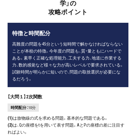
学」の
攻略ポイント
特徴と時間配分
高難度の問題を45分という短時間で解かなければならない
ことが本校の特徴。今年度の問題も、質・量ともにハードで
ある。素早く正確な処理能力、工夫する力、地道に作業する
力、数的感覚など様々な力が高いレベルで要求されている。
試験時間が明らかに短いので、問題の取捨選択が必要にな
るだろう。
【大問１】2次関数
時間配分：
10分
(1)
は放物線の式を求める問題。基本的な問題である。
(2)
は、Qの座標をtを用いて表す問題。AとPの座標の差に注目す
ればよい。