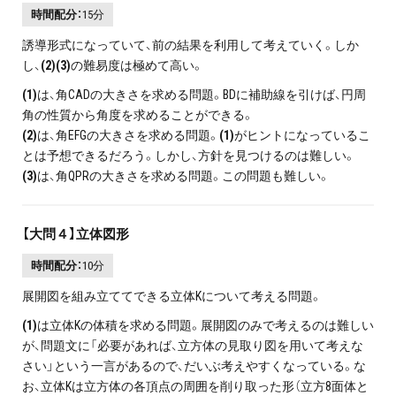
時間配分：
15分
誘導形式になっていて、前の結果を利用して考えていく。しか
し、
(2)(3)
の難易度は極めて高い。
(1)
は、角CADの大きさを求める問題。BDに補助線を引けば、円周
角の性質から角度を求めることができる。
(2)
は、角EFGの大きさを求める問題。
(1)
がヒントになっているこ
とは予想できるだろう。しかし、方針を見つけるのは難しい。
(3)
は、角QPRの大きさを求める問題。この問題も難しい。
【大問４】立体図形
時間配分：
10分
展開図を組み立ててできる立体Kについて考える問題。
(1)
は立体Kの体積を求める問題。展開図のみで考えるのは難しい
が、問題文に「必要があれば、立方体の見取り図を用いて考えな
さい」という一言があるので、だいぶ考えやすくなっている。な
お、立体Kは立方体の各頂点の周囲を削り取った形（立方8面体と