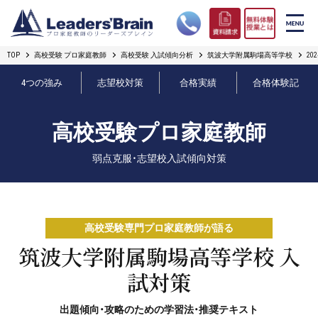
TOP
高校受験 プロ家庭教師
高校受験 入試傾向分析
筑波大学附属駒場高等学校
2
リーダーズブレインの強み
4つの強み
志望校対策
合格実績
合格体験記
コース案内
高校受験プロ家庭教師
プロ教師紹介
弱点克服・志望校入試傾向対策
合格実績
オンライン授業
高校受験専門プロ家庭教師が語る
無料体験授業とは
筑波大学附属駒場高等学校 入
試対策
短期フリープラン
出題傾向・攻略のための学習法・推奨テキスト