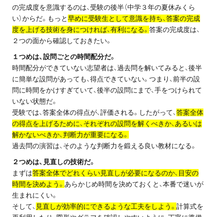
お問い合わせ・資料請求
の完成度を意識するのは、受験の後半（中学３年の夏休みくら
い）からだ。もっと
早めに受験生として意識を持ち、答案の完成
度を上げる技術を身につければ、有利になる。
答案の完成度は、
無料体験授業とは
２つの面から確認しておきたい。
１つめは、設問ごとの時間配分だ。
時間配分ができていない志望者は、過去問を解いてみると、後半
に簡単な設問があっても、得点できていない。つまり、前半の設
問に時間をかけすぎていて、後半の設問にまで、手をつけられて
いない状態だ。
受験では、答案全体の得点が、評価される。したがって、
答案全体
の得点を上げるために、それぞれの設問を解くべきか、あるいは
解かないべきか、判断力が重要になる。
過去問の演習は、そのような判断力を鍛える良い教材になる。
２つめは、見直しの技術だ。
まずは
答案全体でどれくらい見直しが必要になるのか、目安の
時間を決めよう。
あらかじめ時間を決めておくと、本番で迷いが
生まれにくい。
そして、
見直しが効率的にできるような工夫をしよう。
計算式を