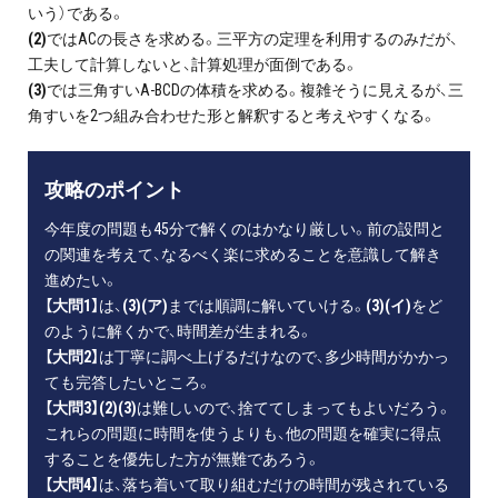
いう）である。
(2)
ではACの長さを求める。三平方の定理を利用するのみだが、
工夫して計算しないと、計算処理が面倒である。
(3)
では三角すいA-BCDの体積を求める。複雑そうに見えるが、三
角すいを2つ組み合わせた形と解釈すると考えやすくなる。
攻略のポイント
今年度の問題も45分で解くのはかなり厳しい。前の設問と
の関連を考えて、なるべく楽に求めることを意識して解き
進めたい。
【大問1】
は、
(3)(ア)
までは順調に解いていける。
(3)(イ)
をど
のように解くかで、時間差が生まれる。
【大問2】
は丁寧に調べ上げるだけなので、多少時間がかかっ
ても完答したいところ。
【大問3】(2)(3)
は難しいので、捨ててしまってもよいだろう。
これらの問題に時間を使うよりも、他の問題を確実に得点
することを優先した方が無難であろう。
【大問4】
は、落ち着いて取り組むだけの時間が残されている