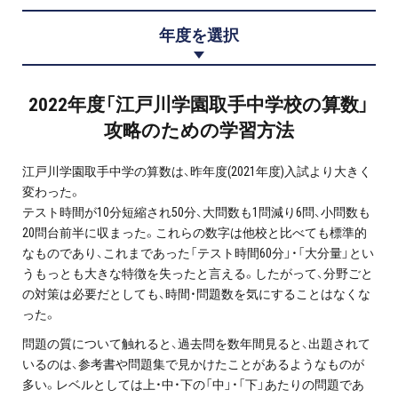
プロ家庭教師の英検®対策
年度を選択
費用について
2022年度「江戸川学園取手中学校の算数」
お申込みの流れ
攻略のための学習方法
よくある質問
江戸川学園取手中学の算数は、昨年度(2021年度)入試より大きく
変わった。
採用情報
テスト時間が10分短縮され50分、大問数も1問減り6問、小問数も
20問台前半に収まった。これらの数字は他校と比べても標準的
なものであり、これまであった「テスト時間60分」・「大分量」とい
うもっとも大きな特徴を失ったと言える。したがって、分野ごと
の対策は必要だとしても、時間・問題数を気にすることはなくな
インフォメーション
った。
会社概要
問題の質について触れると、過去問を数年間見ると、出題されて
いるのは、参考書や問題集で見かけたことがあるようなものが
採用情報
多い。レベルとしては上・中・下の「中」・「下」あたりの問題であ