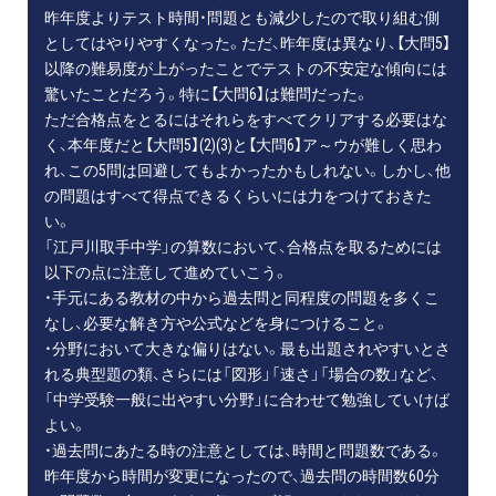
昨年度よりテスト時間・問題とも減少したので取り組む側
としてはやりやすくなった。ただ、昨年度は異なり、【大問5】
以降の難易度が上がったことでテストの不安定な傾向には
驚いたことだろう。特に【大問6】は難問だった。
ただ合格点をとるにはそれらをすべてクリアする必要はな
く、本年度だと【大問5】(2)(3)と【大問6】ア～ウが難しく思わ
れ、この5問は回避してもよかったかもしれない。しかし、他
の問題はすべて得点できるくらいには力をつけておきた
い。
「江戸川取手中学」の算数において、合格点を取るためには
以下の点に注意して進めていこう。
・手元にある教材の中から過去問と同程度の問題を多くこ
なし、必要な解き方や公式などを身につけること。
・分野において大きな偏りはない。最も出題されやすいとさ
れる典型題の類、さらには「図形」「速さ」「場合の数」など、
「中学受験一般に出やすい分野」に合わせて勉強していけば
よい。
・過去問にあたる時の注意としては、時間と問題数である。
昨年度から時間が変更になったので、過去問の時間数60分