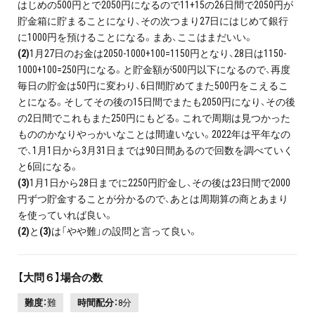
はじめの500円とで2050円になるので11+15の26日間で2050円が
貯金箱に貯まることになり、その次つまり27日にはじめて銀行
に1000円を預けることになる。まあ、ここはまだいい。
(2)
1月27日のお金は2050-1000+100=1150円となり、28日は1150-
1000+100=250円になる。と貯金額が500円以下になるので、再度
毎日の貯金は50円に変わり、6日間貯めてまた500円をこえるこ
とになる。そしてその後の15日間でまたも2050円になり、その後
の2日間でこれもまた250円にもどる。これで周期は見つかった
もののかなりやっかいなことは間違いない。2022年は平年なの
で、1月1日から3月31日までは90日間あるので回数を調べていく
と6回になる。
(3)
1月1日から28日までに2250円貯金し、その後は23日間で2000
円ずつ貯金することが分かるので、あとは周期算の商とあまり
を使っていれば良い。
(2)
と
(3)
は「やや難」の設問と言って良い。
【大問６】場合の数
難度：
難
時間配分：
8分