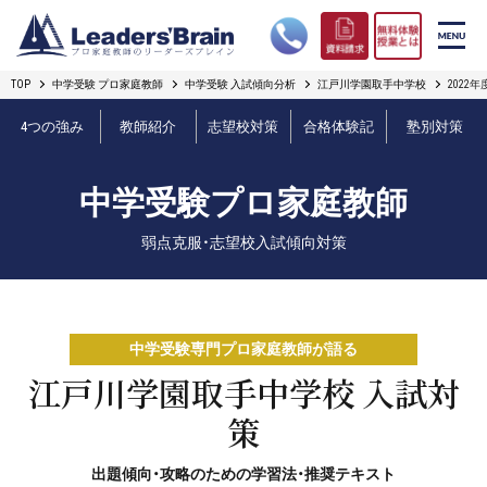
TOP
中学受験 プロ家庭教師
中学受験 入試傾向分析
江戸川学園取手中学校
2022
リーダーズブレインの強み
4つの強み
教師紹介
志望校対策
合格体験記
塾別対策
コース案内
中学受験プロ家庭教師
プロ教師紹介
弱点克服・志望校入試傾向対策
合格実績
オンライン授業
中学受験専門プロ家庭教師が語る
無料体験授業とは
江戸川学園取手中学校 入試対
策
短期フリープラン
出題傾向・攻略のための学習法・推奨テキスト