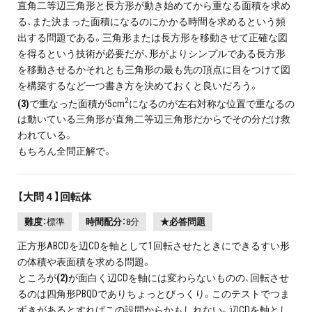
直角二等辺三角形と長方形が動き始めてから重なる面積を求め
る、また決まった面積になるのにかかる時間を求めるという頻
出する問題である。三角形または長方形を移動させて正確な図
を得るという技術が必要だが、形がよりシンプルである長方形
を移動させるかそれとも三角形の最も先の頂点に目をつけて図
を構築するなど一つ書き方を決めておくと良いだろう。
2
(3)
で重なった面積が5cm
になるのが左右対称な位置で重なるの
は動いている三角形が直角二等辺三角形だからでその分だけ救
われている。
もちろん全問正解で。
【大問４】回転体
難度：
標準
時間配分：
8分
★必答問題
正方形ABCDを辺CDを軸として1回転させたときにできるすい形
の体積や表面積を求める問題。
ところが
(2)
が面白く辺CDを軸には変わらないものの、回転させ
るのは四角形PBQDでありちょっとびっくり。このテストでつま
ずきがあるとすればこの設問からかもしれない。辺CDを軸とし