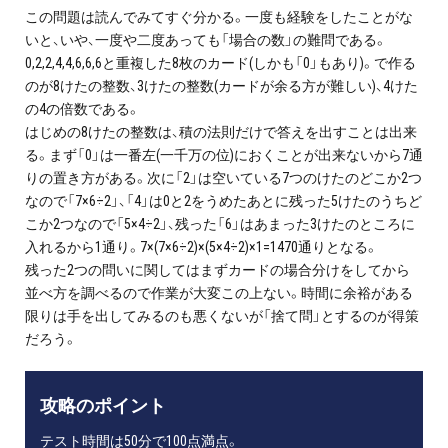
この問題は読んでみてすぐ分かる。一度も経験をしたことがな
いと、いや、一度や二度あっても「場合の数」の難問である。
0,2,2,4,4,6,6,6と重複した8枚のカード(しかも「0」もあり)。で作る
のが8けたの整数、3けたの整数(カードが余る方が難しい)、4けた
の4の倍数である。
はじめの8けたの整数は、積の法則だけで答えを出すことは出来
る。まず「0」は一番左(一千万の位)におくことが出来ないから7通
りの置き方がある。次に「2」は空いている7つのけたのどこか2つ
なので「7×6÷2」、「4」は0と2をうめたあとに残った5けたのうちど
こか2つなので「5×4÷2」、残った「6」はあまった3けたのところに
入れるから1通り。7×(7×6÷2)×(5×4÷2)×1=1470通りとなる。
残った2つの問いに関してはまずカードの場合分けをしてから
並べ方を調べるので作業が大変この上ない。時間に余裕がある
限りは手を出してみるのも悪くないが「捨て問」とするのが得策
だろう。
攻略のポイント
テスト時間は50分で100点満点。