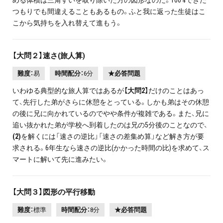
つもりでも間違えることもあるもの。ふと我に返った生徒はこ
こから気持ちを入れ替えて進もう。
【大問２】速さ(旅人算)
難度：
易
時間配分：
6分
★必答問題
いわゆる典型的な旅人算ではあるが
【大問2】
だけのことはあっ
て、先行した弟がさらに休憩をとっている。しかも弟はその休憩
の後に兄に向かれているのでやや条件が複雑である。また、兄に
追い抜かれた弟が学校へ到着したのは兄の5分後のことなので、
(2)
を解くには「速さの逆比」「速さの差集め算」など解き方が要
求される。6年生なら速さの逆比(かかった時間の比)を求めて、ス
マートに解いて先に進みたい。
【大問３】図形の平行移動
難度：
標準
時間配分：
8分
★必答問題