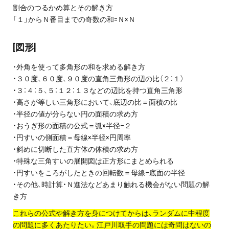
割合のつるかめ算とその解き方
「１」からＮ番目までの奇数の和=Ｎ×Ｎ
[図形]
・外角を使って多角形の和を求める解き方
・３０度、６０度、９０度の直角三角形の辺の比（２：１）
・３：４：５、５：１２：１３などの辺比を持つ直角三角形
・高さが等しい三角形において、底辺の比＝面積の比
・半径の値が分らない円の面積の求め方
・おうぎ形の面積の公式＝弧×半径÷２
・円すいの側面積＝母線×半径×円周率
・斜めに切断した直方体の体積の求め方
・特殊な三角すいの展開図は正方形にまとめられる
・円すいをころがしたときの回転数＝母線÷底面の半径
・その他、時計算・Ｎ進法などあまり触れる機会がない問題の解
き方
これらの公式や解き方を身につけてからは、ランダムに中程度
の問題に多くあたりたい。
江戸川取手の問題には奇問はないの