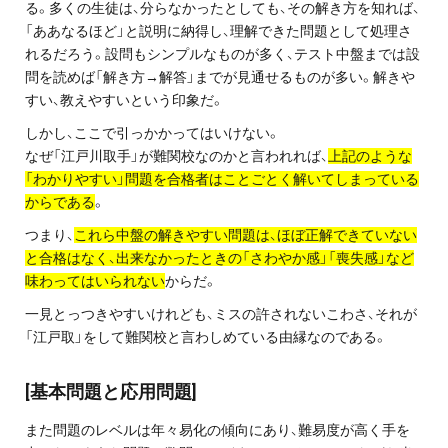
る。多くの生徒は、分らなかったとしても、その解き方を知れば、
プライバシーポリシー
「ああなるほど」と説明に納得し、理解できた問題として処理さ
れるだろう。設問もシンプルなものが多く、テスト中盤までは設
免責事項・著作権等
問を読めば「解き方→解答」までが見通せるものが多い。解きや
すい、教えやすいという印象だ。
しかし、ここで引っかかってはいけない。
なぜ「江戸川取手」が難関校なのかと言われれば、
上記のような
「わかりやすい」問題を合格者はことごとく解いてしまっている
からである
。
つまり、
これら中盤の解きやすい問題は、ほぼ正解できていない
と合格はなく、出来なかったときの「さわやか感」「喪失感」など
プロ教師が届ける
味わってはいられない
からだ。
公式LINE＠
一見とっつきやすいけれども、ミスの許されないこわさ、それが
「江戸取」をして難関校と言わしめている由縁なのである。
0120-11-3967
[基本問題と応用問題]
受付:9:30～21:30(定休:日曜・祝日)
また問題のレベルは年々易化の傾向にあり、難易度が高く手を