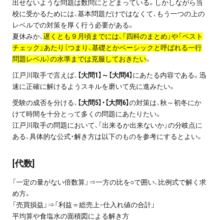
出せないような問題は数問にとどまっている。しかしながら当
お問い合わせ・資料請求
校に受かるためには、基本問題だけではなくて、もう一つの上の
レベルでの対策を厚く行う必要がある。
無料体験授業とは
夏休みか、
遅くとも９月頃までには、「四科のまとめ」や「ベスト
チェック」あたり（つまり、基礎とかベーシックと呼ばれる一行
問題レベル）の水準までは克服しておきたい
。
江戸川取手で言えば、
【大問1】～【大問4】
にあたる内容である。迅
速に正確に解けるようスキルを磨いて先に進みたい。
受験の成否を分ける、
【大問5】・【大問6】
の対策は、秋～初冬にか
けて時間を十分とって多くの問題にあたりたい。
江戸川取手の問題において、「出来るか出来ないか」の分岐点に
ある、具体的な公式・解き方は以下のものを参考にするとよい。
[代数]
「一定の量がない倍数算」⇒一方の比を○で囲い、比例式で解く求
め方。
「売買損益」⇒「利益＝総売上−仕入れ値の合計」
平均算や食塩水の面積図による解き方