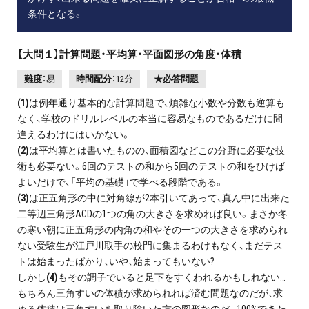
条件となる。
【大問１】計算問題・平均算・平面図形の角度・体積
難度：
易
時間配分：
12分
★必答問題
(1)
は例年通り基本的な計算問題で、煩雑な小数や分数も逆算も
なく、学校のドリルレベルの本当に容易なものであるだけに間
違えるわけにはいかない。
(2)
は平均算とは書いたものの、面積図などこの分野に必要な技
術も必要ない。6回のテストの和から5回のテストの和をひけば
よいだけで、「平均の基礎」で学べる段階である。
(3)
は正五角形の中に対角線が2本引いてあって、真ん中に出来た
二等辺三角形ACDの1つの角の大きさを求めれば良い。まさか冬
の寒い朝に正五角形の内角の和やその一つの大きさを求められ
ない受験生が江戸川取手の校門に集まるわけもなく、まだテス
トは始まったばかり、いや、始まってもいない?
しかし
(4)
もその調子でいると足下をすくわれるかもしれない…
もちろん三角すいの体積が求められれば済む問題なのだが、求
める体積は三角すいを取り除いた方の図形なのだ。100%できた