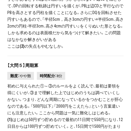
て、DPの回転する軌跡は円すいを描くが、PBは辺CDと平行なので
PBを高さとする円柱を描くことになる。さらにDQを回転させた
円すいもあるので、「半径5cm，高さ3cmの円すい+半径5cm、高さ
2cmの円柱-半径3cm、高さ4cmの円すい」をくりぬいた形となる。
しかも求めるのは表面積だから気をつけて解きたい。この問題
はなかなか解きがいがある
ここは
(2)
の失点もやむなしか。
【大問５】周期算
難度：
やや難
時間配分：
8分
初めに与えられた①～③のルールをよく読んで、最初は要領を
得にくいが、③まで理解した上ではじめのうちは調べていくし
かない。つまり、どんな周期になっているかをつかむことが肝心
なのである。「500円以下」「2000円をこえたら」という言葉遣い
にも注意したい。ここから問題は一気に難化しはじめる。
(1)
はじめは50円ずつ貯めるので最初の11日間で550円になり、12
日目からは100円ずつ貯めていく。と、15日間で1500円がたまり