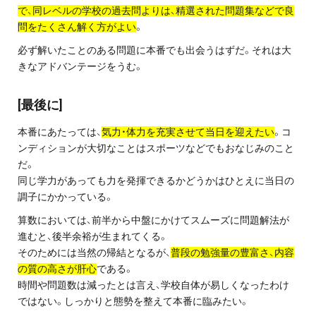
で、同レベルの学校の過去問よりは、精選された問題集などで良
問をたくさん解く方がよい
。
必ず解いたことのある問題に本番でも出会うはずだ。それは大
きなアドバンテージをうむ。
[最後に]
本番にあたっては、
気力・体力を充実させて当日を迎えたい
。コ
ンディションが大切なことはスポーツなどでもおなじみのこと
だ。
同じ学力があっても力を発揮できるかどうかはひとえに当日の
調子にかかっている。
算数においては、前半から中盤にかけてスムーズに問題解法が
進むと、後半余裕が生まれてくる。
そのためには当然の帰結となるが、
普段の勉強量の豊富さ、内容
の質の高さが肝心
である。
時間や問題数は減ったとは言え、学校自体が易しくなったわけ
ではない。しっかりと態勢を整えて本番に臨みたい。