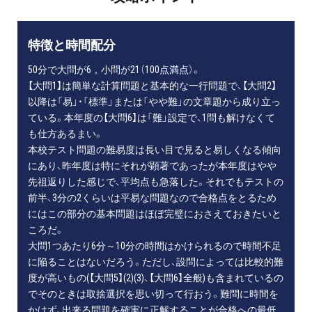
特徴と時間配分
50分で大問が6，小問が21（100点満点）。
【大問1】は簡単な計算問題と基本的な一行問題で、【大問2】
以降は「易」・「標準」または「やや難」の文章題から成り立っ
ている。本年度の【大問6】は「難」設定で、1問も解けなくて
も仕方あるまい。
本校テスト問題の難易度は長い目で見ると易しくなる傾向
にあり、昨年度は特にそれが顕著であったが本年度はやや
先祖返りした感じで、平均点も急落した。それでもテストの
前半、3分の2くらいは平易な問題なので合格点をとるため
にはこの部分の基本問題はほぼ完璧におさえておきたいと
ころだ。
大問1つあたり6分～10分の時間はかけられるので時間不足
に陥ることはないだろう。ただし、設問によっては比較的難
度が高いもの(【大問5】(2)(3)、【大問6】全般)も含まれているの
でそのときは取捨選択を思い切って行おう。難問に時間を
かけず、出来る問題を確実に正解することが合格への最低