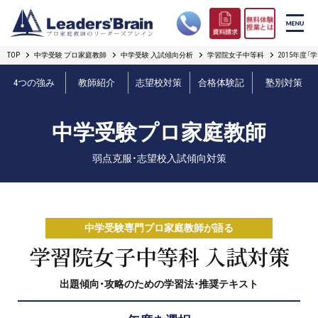
TOP
中学受験 プロ家庭教師
中学受験 入試傾向分析
学習院女子中等科
2015年度
リーダーズブレインの強み
4つの強み
教師紹介
志望校対策
合格体験記
塾別対策
コース案内
中学受験プロ家庭教師
プロ教師紹介
弱点克服・志望校入試傾向対策
合格実績
オンライン授業
中学受験専門プロ家庭教師が語る
無料体験授業とは
学習院女子中等科 入試対策
出題傾向・攻略のための学習法・推奨テキスト
短期フリープラン