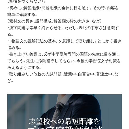
（空欄をつくらない）。
お問い合わせ・資料請求
・初めに、解答用紙・問題用紙の全体に目を通す。その時、内容を
簡単に確認する。
無料体験授業とは
（素材文の長さ、設問構成、解答欄の枠の大きさ、など）
・漢字問題は素早く終わらせる。ただし、表記の丁寧さは意識す
る。
・「物語文の読解記述の基本」を意識して取り組む。とにかく書き
進める。
・書き上げた答案は、必ず中学受験専門の国語の先生に目を通し
てもらう。先生に添削指導してもらい、今後の学習院女子対策を
考えるようにする。
・取り組みたい他校の入試問題…雙葉中、白百合中、普連土中、な
ど。
志望校への最短距離を