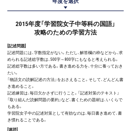
年度を選択
プロ家庭教師の英検®対策
費用について
2015年度「学習院女子中等科の国語」
攻略のための学習方法
お申込みの流れ
[記述問題]
よくある質問
記述問題には、字数指定がない。ただし、解答欄の枠などから、求
められる記述総字数は、500字～800字にもなると考えられる。
記述総字数は多い方である。書き進める力を、十分に養っておき
採用情報
たい。
「物語文の読解記述の方法」をおさえること。そして、どんどん書
き進めること。
記述練習は、毎日欠かさずに行うこと。「記述対策のテキスト」
「取り組んだ読解問題の要約」など、書くための題材は、いくらで
インフォメーション
もある。
会社概要
学習院女子中の記述対策として有効なのは、毎日書き進めて、書
き慣れることである。
採用情報
[速読]