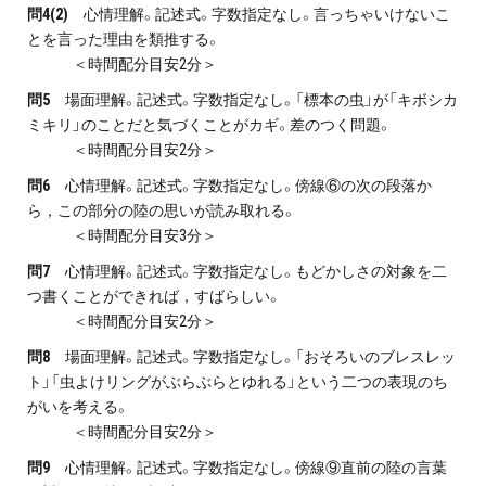
問4(2)
心情理解。記述式。字数指定なし。言っちゃいけないこ
とを言った理由を類推する。
＜時間配分目安2分＞
問5
場面理解。記述式。字数指定なし。「標本の虫」が「キボシカ
ミキリ」のことだと気づくことがカギ。差のつく問題。
＜時間配分目安2分＞
問6
心情理解。記述式。字数指定なし。傍線⑥の次の段落か
ら，この部分の陸の思いが読み取れる。
＜時間配分目安3分＞
問7
心情理解。記述式。字数指定なし。もどかしさの対象を二
つ書くことができれば，すばらしい。
＜時間配分目安2分＞
問8
場面理解。記述式。字数指定なし。「おそろいのブレスレッ
ト」「虫よけリングがぶらぶらとゆれる」という二つの表現のち
がいを考える。
＜時間配分目安2分＞
問9
心情理解。記述式。字数指定なし。傍線⑨直前の陸の言葉