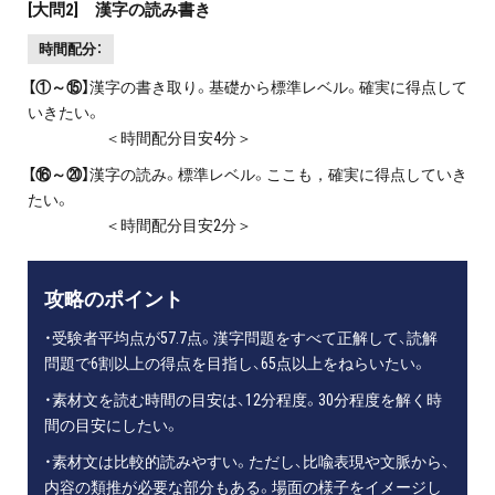
[大問2] 漢字の読み書き
時間配分：
【①～⑮】
漢字の書き取り。基礎から標準レベル。確実に得点して
いきたい。
＜時間配分目安4分＞
【⑯～⑳】
漢字の読み。標準レベル。ここも，確実に得点していき
たい。
＜時間配分目安2分＞
攻略のポイント
・受験者平均点が57.7点。漢字問題をすべて正解して、読解
問題で6割以上の得点を目指し、65点以上をねらいたい。
・素材文を読む時間の目安は、12分程度。30分程度を解く時
間の目安にしたい。
・素材文は比較的読みやすい。ただし、比喩表現や文脈から、
内容の類推が必要な部分もある。場面の様子をイメージし