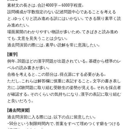
素材文の長さは、合計4000字～6000字程度。
プライバシーポリシー
設問構成が字数指定のない記述問題中心であることを考える
と、ゆっくりと読み進める訳にはいかない。できる限り素早く読
免責事項・著作権等
み進めたい。
場面展開のわかりやすい物語が多いため、てきぱきと読み進め
ても、文意を見失うことは少ない。
過去問演習の際には、素早い読解を常に意識したい。
[漢字]
例年、20題ほどの漢字問題が出題されている。基礎から標準のレ
ベルの読み書きが多い。
合格を考えると、この部分は、得点源にする必要がある。
プロ教師が届ける
ただし、これらは解答欄に慎重に表記すること。文字の書き表し
公式LINE＠
方に、試験問題に取り組む受験生の姿勢が見える。それを採点者
が確認する。そのくらいの気持ちになり、漢字の表記に取り組む
0120-11-3967
と良いだろう。
[過去問演習]
受付:9:30～21:30(定休:日曜・祝日)
過去問演習に入る際には、以下の点に留意したい。
・50分という制限時間内で、答案をすべて埋めつくす癖をつける