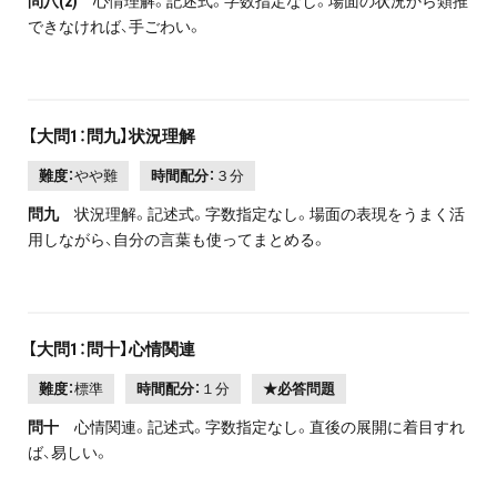
問八(2)
心情理解。記述式。字数指定なし。場面の状況から類推
できなければ、手ごわい。
【大問1：問九】状況理解
難度：
やや難
時間配分：
３分
問九
状況理解。記述式。字数指定なし。場面の表現をうまく活
用しながら、自分の言葉も使ってまとめる。
【大問1：問十】心情関連
難度：
標準
時間配分：
１分
★必答問題
問十
心情関連。記述式。字数指定なし。直後の展開に着目すれ
ば、易しい。