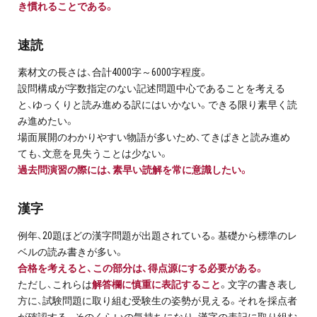
き慣れることである。
プライバシーポリシー
速読
免責事項・著作権等
素材文の長さは、合計4000字～6000字程度。
設問構成が字数指定のない記述問題中心であることを考える
と、ゆっくりと読み進める訳にはいかない。できる限り素早く読
み進めたい。
場面展開のわかりやすい物語が多いため、てきぱきと読み進め
ても、文意を見失うことは少ない。
過去問演習の際には、素早い読解を常に意識したい。
プロ教師が届ける
公式LINE＠
漢字
例年、20題ほどの漢字問題が出題されている。基礎から標準のレ
0120-11-3967
ベルの読み書きが多い。
合格を考えると、この部分は、得点源にする必要がある。
受付:9:30～21:30(定休:日曜・祝日)
ただし、これらは
解答欄に慎重に表記すること
。文字の書き表し
方に、試験問題に取り組む受験生の姿勢が見える。それを採点者