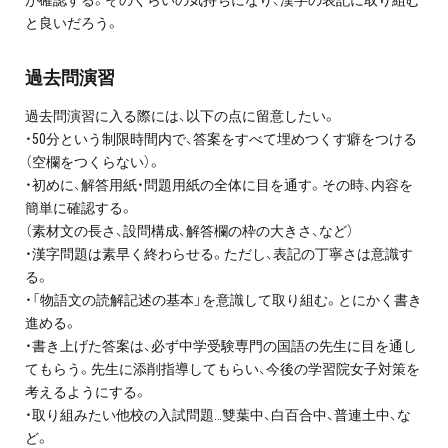
が確認する。そのくらいの気持ちになり、漢字の表記に取り組む
お問い合わせ・資料請求
と良いだろう。
無料体験授業とは
過去問演習
過去問演習に入る際には、以下の点に留意したい。
・50分という制限時間内で、答案をすべて埋めつくす癖をつける
（空欄をつくらない）。
・初めに、解答用紙・問題用紙の全体に目を通す。その時、内容を
簡単に確認する。
（素材文の長さ、設問構成、解答欄の枠の大きさ、など）
・漢字問題は素早く終わらせる。ただし、表記の丁寧さは意識す
る。
・「物語文の読解記述の基本」を意識して取り組む。とにかく書き
進める。
・書き上げた答案は、必ず中学受験専門の国語の先生に目を通し
てもらう。先生に添削指導してもらい、今後の学習院女子対策を
考えるようにする。
・取り組みたい他校の入試問題…雙葉中、白百合中、普連土中、な
ど。