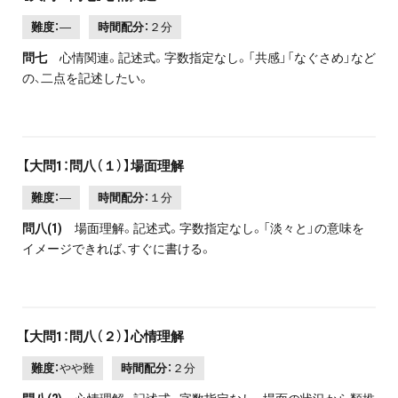
難度：
―
時間配分：
２分
問七
心情関連。記述式。字数指定なし。「共感」「なぐさめ」など
の、二点を記述したい。
【大問1：問八（１）】場面理解
難度：
―
時間配分：
１分
問八(1)
場面理解。記述式。字数指定なし。「淡々と」の意味を
イメージできれば、すぐに書ける。
【大問1：問八（２）】心情理解
難度：
やや難
時間配分：
２分