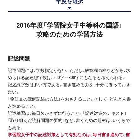
年度を選択
プロ家庭教師の英検®対策
費用について
2016年度「学習院女子中等科の国語」
攻略のための学習方法
お申込みの流れ
よくある質問
記述問題
記述問題には、字数指定がない。ただし、解答欄の枠などから、求
採用情報
められる記述総字数は、500字～800字にもなると考えられる。
記述総字数は多い方である。書き進める力を、十分に養っておき
たい。
「物語文の読解記述の方法」をおさえること。そして、どんどん書
インフォメーション
き進めること。
記述練習は、毎日欠かさずに行うこと。「記述対策のテキスト」
会社概要
「取り組んだ読解問題の要約」など、書くための題材は、いくらで
もある。
採用情報
学習院女子中の記述対策として有効なのは、毎日書き進めて、書