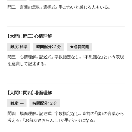
問二
言葉の意味。選択式。手ごわいと感じる人もいる。
【大問1：問三】心情理解
難度：
標準
時間配分：
２分
★必答問題
問三
心情理解。記述式。字数指定なし。「不思議な」という表現
を意識して記述する。
【大問1：問四】場面理解
難度：
―
時間配分：
２分
問四
場面理解。記述式。字数指定なし。直前の「僕」の言葉から
考える。「お前友達おらんし」が手がかりになる。