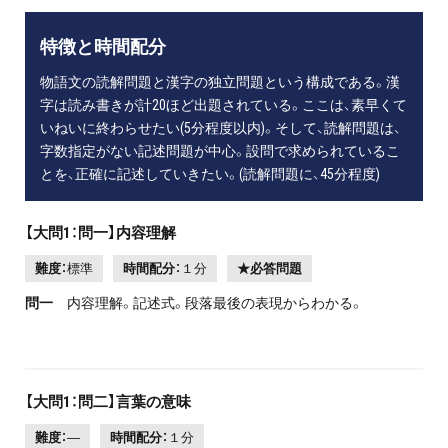
特徴と時間配分
物語文の読解問題と漢字の独立問題という構成である。漢
字は読み書きが計20ほど出題されている。ここは、素早くて
いねいに終わらせたい(5分程度以内)。そして、読解問題は、
字数指定がない記述問題が中心。設問で求められているこ
とを、正確に記述していきたい。(読解問題に、45分程度)
【大問1：問一】内容理解
難度：
標準
時間配分：
１分
★必答問題
問一
内容理解。記述式。段落最後の表現からわかる。
【大問1：問二】言葉の意味
難度：
―
時間配分：
１分