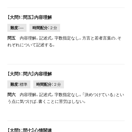
【大問1：問五】内容理解
難度：
―
時間配分：
２分
問五
内容理解。記述式。字数指定なし。方言と若者言葉の、そ
れぞれについて記述する。
【大問1：問六】内容理解
難度：
標準
時間配分：
２分
問六
内容理解。記述式。字数指定なし。「決めつけている」とい
う点に気づけば、書くことに苦労はしない。
【大問1：問七】心情関連