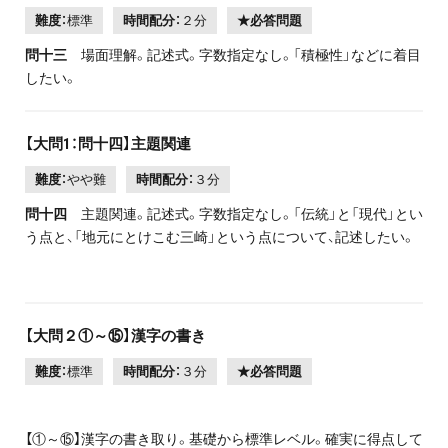
難度：
標準
時間配分：
２分
★必答問題
問十三
場面理解。記述式。字数指定なし。「積極性」などに着目
したい。
【大問1：問十四】主題関連
難度：
やや難
時間配分：
３分
問十四
主題関連。記述式。字数指定なし。「伝統」と「現代」とい
う点と、「地元にとけこむ三崎」という点について、記述したい。
【大問２①～⑮】漢字の書き
難度：
標準
時間配分：
３分
★必答問題
【①～⑮】漢字の書き取り。基礎から標準レベル。確実に得点して