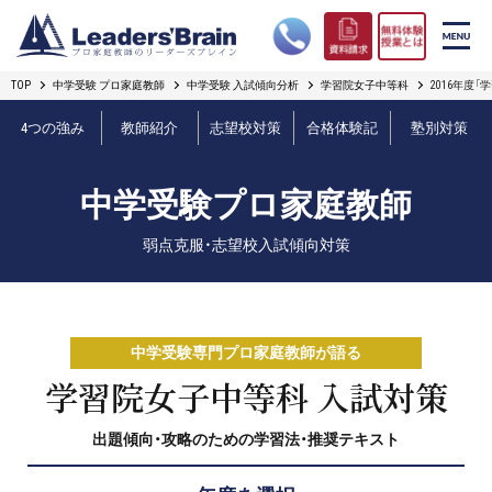
TOP
中学受験 プロ家庭教師
中学受験 入試傾向分析
学習院女子中等科
2016年度
リーダーズブレインの強み
4つの強み
教師紹介
志望校対策
合格体験記
塾別対策
コース案内
中学受験プロ家庭教師
プロ教師紹介
弱点克服・志望校入試傾向対策
合格実績
オンライン授業
中学受験専門プロ家庭教師が語る
無料体験授業とは
学習院女子中等科 入試対策
出題傾向・攻略のための学習法・推奨テキスト
短期フリープラン