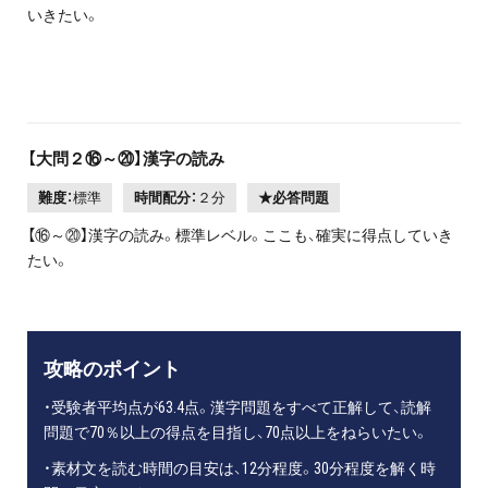
いきたい。
【大問２⑯～⑳】漢字の読み
難度：
標準
時間配分：
２分
★必答問題
【⑯～⑳】漢字の読み。標準レベル。ここも、確実に得点していき
たい。
攻略のポイント
・受験者平均点が63.4点。漢字問題をすべて正解して、読解
問題で70％以上の得点を目指し、70点以上をねらいたい。
・素材文を読む時間の目安は、12分程度。30分程度を解く時