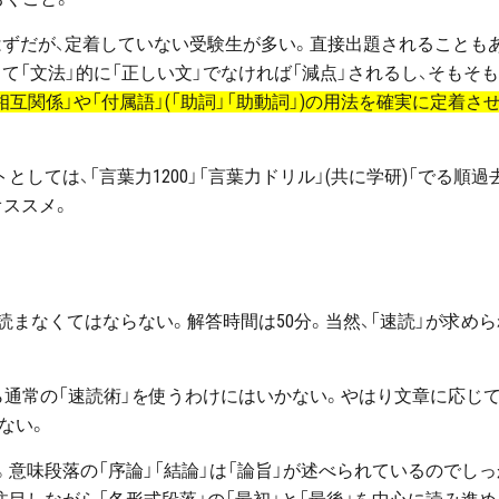
はずだが、定着していない受験生が多い。直接出題されることも
て「文法」的に「正しい文」でなければ「減点」されるし、そもそ
相互関係」や「付属語」(「助詞」「助動詞」)の用法を確実に定着さ
としては、「言葉力1200」「言葉力ドリル」(共に学研)「でる順過
オススメ。
まなくてはならない。解答時間は50分。当然、「速読」が求めら
ら通常の「速読術」を使うわけにはいかない。やはり文章に応じ
ない。
。意味段落の「序論」「結論」は「論旨」が述べられているのでしっ