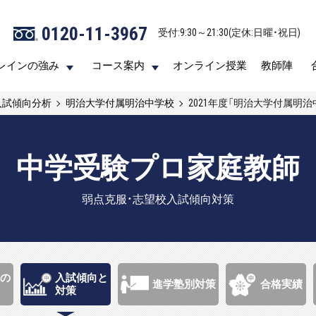
0120-11-3967
0120-11-3967
受付:9:30～21:30(定休:日曜・祝日)
受付:9:30～21:30(定休:日曜・祝日)
レインの強み
レインの強み
コース案内
コース案内
オンライン授業
オンライン授業
教師陣
教師陣
入試傾向分析
明治大学付属明治中学校
2021年度「明治大学付属明
中学受験プロ家庭教師
弱点克服・志望校入試傾向対策
の
入試傾向と
進学塾別対策
合格実績
対策