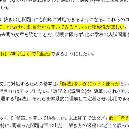
注目しながら「各形式段落」の「最初」と「最後」を中心に読み進め
い)。
の「抜き出し問題」にも的確に対処できるようになる。これらの
てくれなければ、自分から聞いてみるといった積極性がほしい
。
過去問の文章を読むことだ。明明に限らず、他の学校の入試問題
れば700字近く)で「速読」
できるようにしたい。
文」に対処するための基本は、
「解法」をいかにうまく使うか
とい
得点力」はアップしない。「論説文」(説明文)や「随筆」、それぞれ
共通する「解法」。それらを体系的に理解して定着させ、応用でき
をして「解説」を聞いて納得した。以上終了ではダメ。
必ず「考
。特に、間違った問題は宝の山だ。「解き方の過程」のどこで誤っ