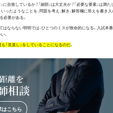
件」に合致しているか？「細部」は大丈夫か？「必要な要素」は満た
いったようなことを、問題を考え、解き、解答欄に答えを書き入
る必要がある。
くてはならない明明では、ひとつのミスが致命的になる。入試本
いい。
度も「見直し」をしていることになるのだ
。
距離を
師相談
求はこちら