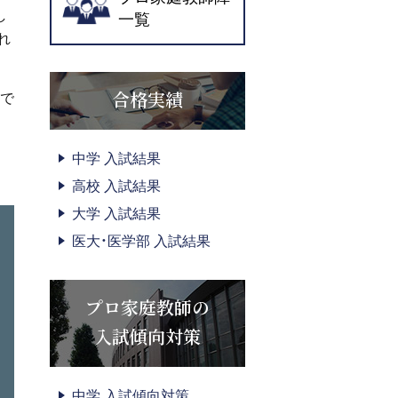
し
一覧
れ
合格実績
番で
中学 入試結果
高校 入試結果
大学 入試結果
医大・医学部 入試結果
プロ家庭教師の
入試傾向対策
中学 入試傾向対策