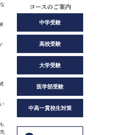
さな
コースのご案内
中学受験
解
高校受験
が
大学受験
述
医学部受験
い
中高一貫校生対策
も
は先