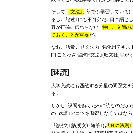
そして、
「文法」
。塾でも学習している
るし、「記述」にも不可欠だ。日本語とし
容が正確に伝わらない。
特に、「文節の
ておくことが重要
だ。
なお、「語彙力」「文法力」強化用テキスト
問 ことわざ・語句・文法」(旺文社)等が
[速読]
大学入試にも匹敵する分量の問題文を読
る。
しかし、設問を解くために読むのだか
の「速読」のコツを習得しなくてはなら
「論説文」(説明文)「随筆」は
「Ｎの法則」