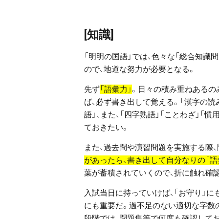
[知識]
「明明の国語」では、色々な「総合知識
ので、地道な努力が必要となる。
先ず
「語彙力」
。日々の積み重ねあるの
ば、必ず書き出して覚える。「漢字の読み
語」、また、「四字熟語」「ことわざ」「
ておきたい。
また、過去問や演習問題を実施する際
があったら、書き出して自分なりの「語
葉が蓄積されていくので、折に触れ確
入試当日に持っていけば、「お守り」に
にも重要だ。過不足のない適切な字数
段階では、問題集等で何度も確認して