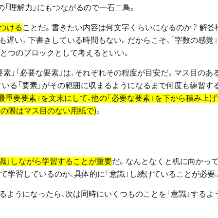
の「理解力」にもつながるので一石二鳥。
につける
ことだ。書きたい内容は何文字くらいになるのか？ 解答
も遅い。下書きしている時間もない。だからこそ、「字数の感覚
をひとつのブロックとして考えるといい。
要素」「必要な要素」は、それぞれその程度が目安だ。マス目のあ
ている「要素」がその範囲に収まるようになるまで何度も練習す
「最重要要素」を文末にして、他の「必要な要素」を下から積み上げ
の際はマス目のない用紙で)
。
識」しながら学習することが重要
だ。なんとなくと机に向かっ
て学習しているのか、具体的に「意識」し続けていることが必要
るようになったら、次は同時にいくつものことを「意識」するよ