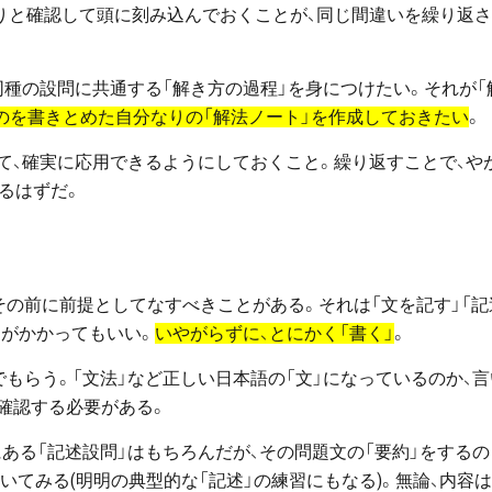
りと確認して頭に刻み込んでおくことが、同じ間違いを繰り返
種の設問に共通する「解き方の過程」を身につけたい。それが「
のを書きとめた自分なりの「解法ノート」を作成しておきたい
。
て、確実に応用できるようにしておくこと。繰り返すことで、や
るはずだ。
その前に前提としてなすべきことがある。それは「文を記す」「記
間がかかってもいい。
いやがらずに、とにかく「書く」
。
でもらう。「文法」など正しい日本語の「文」になっているのか、言
確認する必要がある。
にある「記述設問」はもちろんだが、その問題文の「要約」をするの
書いてみる(明明の典型的な「記述」の練習にもなる)。無論、内容