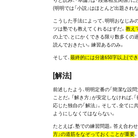
りと読み、「本論」は「段落相互関係」に
(明明では「小説」はほとんど出題されな
こうした手法によって、明明おなじみ
ツは塾でも教えてくれるはずだ。
教え
の上で、とにかくできる限り数多くの
読んでおきたい。練習あるのみ。
そして、
最終的には分速650字以上(でき
[解法]
前述したよう、明明定番の「簡潔な設問
ことだ。「解き方」が安定しなければ、「
応じた独自の「解法」。そして、全てに
ようにしなくてはならない。
たとえば、塾での練習問題。答え合わせ
方」の道筋をなぞっておくことが重要