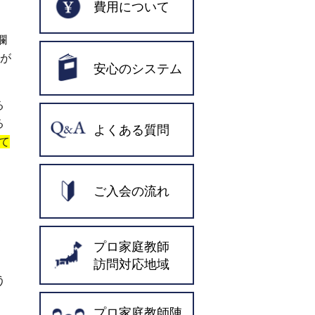
費用について
欄
」が
安心のシステム
る
る
よくある質問
て
ご入会の流れ
て
プロ家庭教師
。
訪問対応地域
う
プロ家庭教師陣