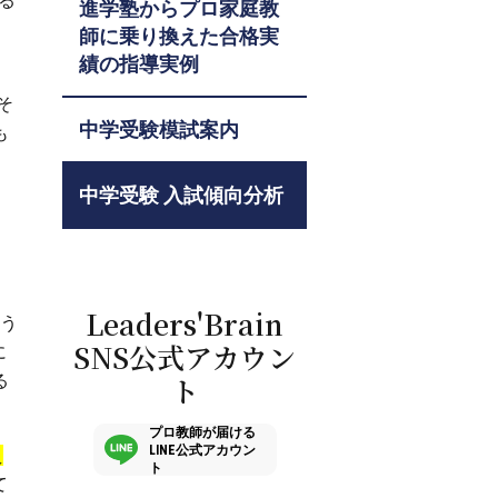
る
進学塾からプロ家庭教
師に乗り換えた合格実
績の指導実例
コ
そ
中学受験模試案内
も
中学受験 入試傾向分析
Leaders'Brain
う
SNS公式アカウン
に
る
ト
プロ教師が届ける
LINE公式アカウン
え
ト
て