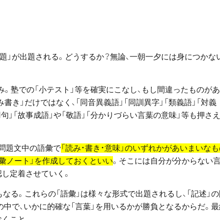
問題」が出題される。どうするか？無論、一朝一夕には身につかな
み。塾での「小テスト」等を確実にこなし、もし間違ったものが
書き」だけではなく、「同音異義語」「同訓異字」「類義語」「対義
慣用句」「故事成語」や「敬語」「分かりづらい言葉の意味」等も押さ
、問題文中の語彙で
「読み・書き・意味」のいずれかがあいまいなも
彙ノート」を作成しておくといい
。そこには自分が分からない
認し定着させていく。
もなる。これらの「語彙」は様々な形式で出題されるし、「記述」の
の中で、いかに的確な「言葉」を用いるかが勝負となるからだ。最
おくこと。