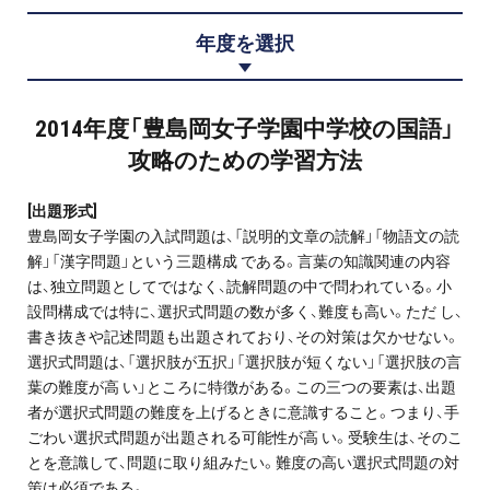
プロ家庭教師の英検®対策
年度を選択
費用について
2014年度「豊島岡女子学園中学校の国語」
お申込みの流れ
攻略のための学習方法
よくある質問
[出題形式]
豊島岡女子学園の入試問題は、「説明的文章の読解」「物語文の読
採用情報
解」「漢字問題」という三題構成 である。言葉の知識関連の内容
は、独立問題としてではなく、読解問題の中で問われている。小
設問構成では特に、選択式問題の数が多く、難度も高い。ただ し、
書き抜きや記述問題も出題されており、その対策は欠かせない。
選択式問題は、「選択肢が五択」「選択肢が短くない」「選択肢の言
インフォメーション
葉の難度が高 い」ところに特徴がある。この三つの要素は、出題
者が選択式問題の難度を上げるときに意識すること。つまり、手
会社概要
ごわい選択式問題が出題される可能性が高 い。受験生は、そのこ
とを意識して、問題に取り組みたい。難度の高い選択式問題の対
採用情報
策は必須である。