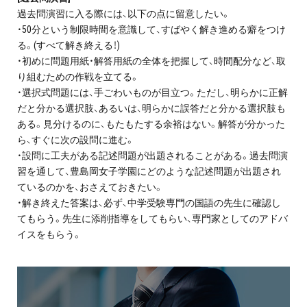
お問い合わせ・資料請求
過去問演習に入る際には、以下の点に留意したい。
・50分という制限時間を意識して、すばやく解き進める癖をつけ
る。(すべて解き終える！)
無料体験授業とは
・初めに問題用紙・解答用紙の全体を把握して、時間配分など、取
り組むための作戦を立てる。
・選択式問題には、手ごわいものが目立つ。ただし、明らかに正解
だと分かる選択肢、あるいは、明らかに誤答だと分かる選択肢も
ある。見分けるのに、もたもたする余裕はない。解答が分かった
ら、すぐに次の設問に進む。
・設問に工夫がある記述問題が出題されることがある。過去問演
習を通して、豊島岡女子学園にどのような記述問題が出題され
ているのかを、おさえておきたい。
・解き終えた答案は、必ず、中学受験専門の国語の先生に確認し
てもらう。先生に添削指導をしてもらい、専門家としてのアドバ
イスをもらう。