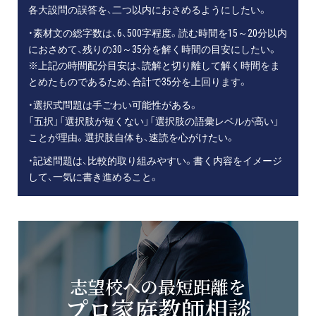
各大設問の誤答を、二つ以内におさめるようにしたい。
・素材文の総字数は、6、500字程度。読む時間を15～20分以内
におさめて、残りの30～35分を解く時間の目安にしたい。
※上記の時間配分目安は、読解と切り離して解く時間をま
とめたものであるため、合計で35分を上回ります。
・選択式問題は手ごわい可能性がある。
「五択」「選択肢が短くない」「選択肢の語彙レベルが高い」
ことが理由。選択肢自体も、速読を心がけたい。
・記述問題は、比較的取り組みやすい。書く内容をイメージ
して、一気に書き進めること。
志望校への最短距離を
プロ家庭教師相談