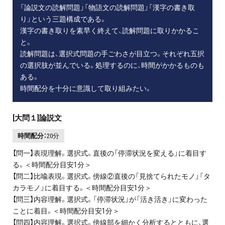
「論説文の読解問題」「物語文の読解問題」「漢字の書き取
り」という三題構成である。
漢字の書き取りを素早く終えて、読解問題に取りかかるこ
と。
読解問題は、選択式問題の手ごわさが目立つ。それぞれ五択
の選択肢が並んでいる。処理するのに、時間がかかるものも
ある。
時間配分を十分に意識して取り組みたい。
[大問１]論説文
時間配分：
20分
【問一】表現理解。選択式。直後の「停滞状況を変える」に着目す
る。＜時間配分目安1分＞
【問二】比喩表現。選択式。傍線②直後の「見捨てられたモノ」「タ
カラモノ」に着目する。＜時間配分目安1分＞
【問三】内容理解。選択式。「停滞状況」が「活き活き」に変わった
ことに着目。＜時間配分目安1分＞
【問四】内容理解。選択式。傍線部を細かく分析するとともに、選