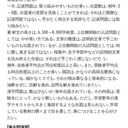
一方、記述問題は、取り組みやすいものが多い。出題数は、例年、2
プライバシーポリシー
～3題。出題者の意図を見抜くことができれば、それほど困難な
記述問題ではない。手がたく得点する気持ちで、記述問題には取
免責事項・著作権等
り組みたい。
素 材文の長さは、6、500～8、000字程度。上位難関校の入試問題と
しては、やや長い方である。文章の難度は、説明的文章で手ごわ
いものも出題されてい るが、上位難関校の入試問題としては、特
に難し過ぎる訳ではない。桜蔭中、女子学院中などの説明的文章
を読み終えた生徒は、それほど手ごわく感じないだろ う。
例年、合格者平均点が70点程度以上と高い。また、受験者平均点
も60点程度以上のことが多い。国語は、かなりの高得点勝負にな
プロ教師が届ける
っている。細かなミスでも、それが積み重なると致命的になる。
公式LINE＠
油断せずに、読解を進め、設問を解き進めていきたい。
漢字問題は、数は少ないが、毎年出題されている。その内容は、受
験生にとって、かなり難しいものもある。ただし、学習塾等の漢
0120-11-3967
字テキストから大きく逸脱するような出題は見られない。学習
している教材の隅々まで目を通して、身につけることを心がけ
受付:9:30～21:30(定休:日曜・祝日)
たい。
[過去問演習]