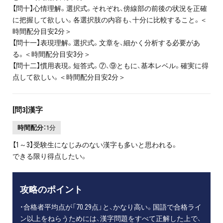
【問十】心情理解。選択式。それぞれ、傍線部の前後の状況を正確
に把握して欲しい。各選択肢の内容も、十分に比較すること。＜
時間配分目安2分＞
【問十一】表現理解。選択式。文章を、細かく分析する必要があ
る。＜時間配分目安3分＞
【問十二】慣用表現。短答式。⑦、⑨ともに、基本レベル。確実に得
点して欲しい。＜時間配分目安2分＞
[問3]漢字
時間配分：
1分
【1～3】受験生になじみのない漢字も多いと思われる。
できる限り得点したい。
攻略のポイント
・合格者平均点が「70.29点」と、かなり高い。国語で合格ライ
ン以上をねらうためには、漢字問題をすべて正解した上で、