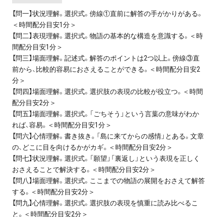
【問一】状況理解。選択式。傍線①直前に解答の手がかりがある。
＜時間配分目安1分＞
【問二】表現理解。選択式。物語の基本的な構造を意識する。＜時
間配分目安1分＞
【問三】場面理解。記述式。解答のポイントは2つ以上。傍線③直
前から、比較的容易におさえることができる。＜時間配分目安2
分＞
【問四】場面理解。選択式。選択肢の表現の比較が役立つ。＜時間
配分目安2分＞
【問五】場面理解。選択式。「ごちそう」という言葉の意味がわか
れば、容易。＜時間配分目安1分＞
【問六】心情理解。書き抜き。「島に来てからの感情」とある。文章
の、どこに目を向けるかがカギ。＜時間配分目安2分＞
【問七】状況理解。選択式。「願望」「裏返し」という表現を正しく
おさえることで解決する。＜時間配分目安2分＞
【問八】場面理解。選択式。ここまでの物語の展開をおさえて解答
する。＜時間配分目安2分＞
【問九】心情理解。選択式。選択肢の表現を慎重に読み比べるこ
と。＜時間配分目安2分＞