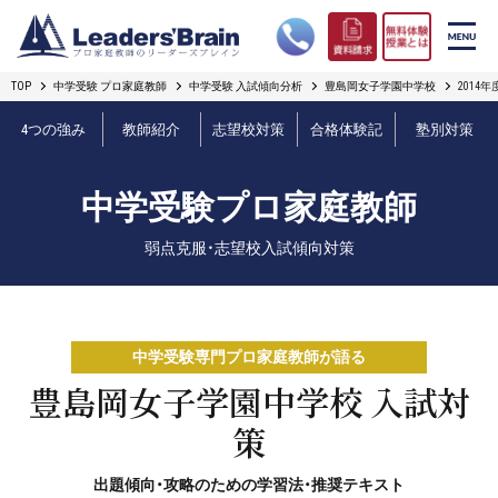
TOP
中学受験 プロ家庭教師
中学受験 入試傾向分析
豊島岡女子学園中学校
2014
リーダーズブレインの強み
4つの強み
教師紹介
志望校対策
合格体験記
塾別対策
コース案内
中学受験プロ家庭教師
プロ教師紹介
弱点克服・志望校入試傾向対策
合格実績
オンライン授業
中学受験専門プロ家庭教師が語る
無料体験授業とは
豊島岡女子学園中学校 入試対
策
短期フリープラン
出題傾向・攻略のための学習法・推奨テキスト