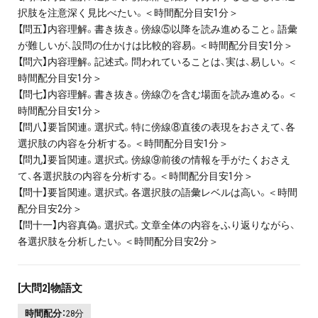
択肢を注意深く見比べたい。＜時間配分目安1分＞
【問五】内容理解。書き抜き。傍線⑤以降を読み進めること。語彙
が難しいが、設問の仕かけは比較的容易。＜時間配分目安1分＞
【問六】内容理解。記述式。問われていることは、実は、易しい。＜
時間配分目安1分＞
【問七】内容理解。書き抜き。傍線⑦を含む場面を読み進める。＜
時間配分目安1分＞
【問八】要旨関連。選択式。特に傍線⑧直後の表現をおさえて、各
選択肢の内容を分析する。＜時間配分目安1分＞
【問九】要旨関連。選択式。傍線⑨前後の情報を手がたくおさえ
て、各選択肢の内容を分析する。＜時間配分目安1分＞
【問十】要旨関連。選択式。各選択肢の語彙レベルは高い。＜時間
配分目安2分＞
【問十一】内容真偽。選択式。文章全体の内容をふり返りながら、
各選択肢を分析したい。＜時間配分目安2分＞
[大問2]物語文
時間配分：
28分