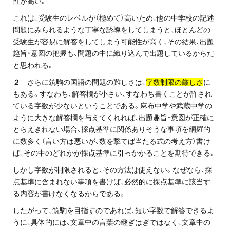
性が高い。
お問い合わせ・資料請求
これは、受験生のレベルが（極めて）高いため、他の中学校の記述
問題にみられるような丁寧な誘導をしてしまうと、ほとんどの
無料体験授業とは
受験生が容易に解答をしてしまう可能性が高く、その結果、出題
趣旨・意図の把握も、問題の中に織り込んで出題しているからだ
と思われる。
２
さらに筑駒の国語の問題の難しさは、
字数制限の厳しさ
に
もある。すなわち、解答欄が小さい、すなわち書くことが許され
ている字数が少ないということである。麻布中学や武蔵中学の
ように大きな解答欄を与えてくれれば、出題趣旨・意図が正確に
とらえきれない場合、採点基準に関係ありそうな事項を網羅的
に数多く（言い方は悪いが、数を撃てば当たる式の考え方）書け
ば、その中のどれかが採点基準に引っかかることを期待できる。
しかし字数が制限されると、その方法は使えない。なぜなら、採
点基準に含まれない事項を書けば、必然的に採点基準に該当す
る内容が書けなくなるからである。
したがって、筑駒を目指すのであれば、短い字数で解答できるよ
うに、具体的には、文章中の言葉の継ぎはぎではなく、文章中の