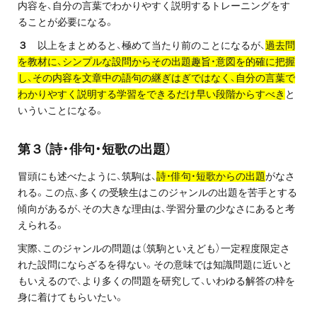
内容を、自分の言葉でわかりやすく説明するトレーニングをす
ることが必要になる。
３
以上をまとめると、極めて当たり前のことになるが、
過去問
を教材に、シンプルな設問からその出題趣旨・意図を的確に把握
し、その内容を文章中の語句の継ぎはぎではなく、自分の言葉で
わかりやすく説明する学習をできるだけ早い段階からすべき
と
いういことになる。
第３（詩・俳句・短歌の出題）
冒頭にも述べたように、筑駒は、
詩・俳句・短歌からの出題
がなさ
れる。この点、多くの受験生はこのジャンルの出題を苦手とする
傾向があるが、その大きな理由は、学習分量の少なさにあると考
えられる。
実際、このジャンルの問題は（筑駒といえども）一定程度限定さ
れた設問にならざるを得ない。その意味では知識問題に近いと
もいえるので、より多くの問題を研究して、いわゆる解答の枠を
身に着けてもらいたい。