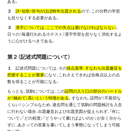
ある。
プライバシーポリシー
２
詩・短歌・俳句がほぼ例年出題される
ので、この分野の学習
も怠りなくする必要がある。
免責事項・著作権等
３
漢字については、ここでの失点は避けなければならない
。
日々の（毎週行われる小テスト）漢字学習を怠りなく消化するよ
うに心がけるべきである。
第２（記述式問題について）
１
記述式問題については、その
採点基準、すなわち出題趣旨を
把握することが重要
になり、これさえできれば合格点以上の点
プロ教師が届ける
数を得ることが可能になる。
公式LINE＠
もっとも、筑駒については、この
設問の入り口の部分のハードル
が（極めて）高いという特徴がある
。すなわち、設問が（不親切な
0120-11-3967
くらい）シンプルなため、過去問を通じて筑駒の問題検討を入念
に行わない場合、出題趣旨および出題意図が捉えられず、「何に
受付:9:30～21:30(定休:日曜・祝日)
ついて」「どの程度」「どうやって書けばよいのか」が全く分から
ずに、あさっての答案を書いてしまう事態になってしまう可能