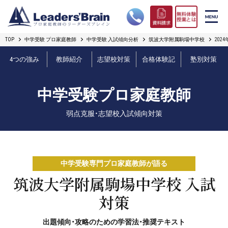
TOP
中学受験 プロ家庭教師
中学受験 入試傾向分析
筑波大学附属駒場中学校
20
リーダーズブレインの強み
4つの強み
教師紹介
志望校対策
合格体験記
塾別対策
コース案内
中学受験プロ家庭教師
プロ教師紹介
弱点克服・志望校入試傾向対策
合格実績
オンライン授業
中学受験専門プロ家庭教師が語る
無料体験授業とは
筑波大学附属駒場中学校 入試
対策
短期フリープラン
出題傾向・攻略のための学習法・推奨テキスト