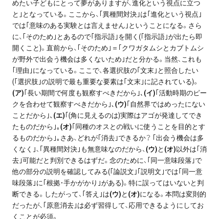
めたい子どもにとって夢がありますが、進化という視点に立つ
と｣となっている。ここから、｢異種間対決｣は｢進化という視点｣
では｢意味のある実験とは言えません｣ということになる。さら
に、｢そのため｣とあるので｢指示語｣を開く(｢指示語｣が出たら即
開くこと)。直前から、｢そのため｣＝｢クワガタムシとカブトムシ
が野外で出会う機会は多くないため｣だと分かる。当然、これも
｢理由｣になっている。ここで、各選択肢の｢文末｣と照合したい
(｢選択肢｣の説明で最も重要な要素は｢文末｣に記されている)。
(ア)
｢長い期間で何度も観察すべきだから｣､
(イ)
｢活動時期のピー
クを合わせて観察すべきだから｣､
(ウ)
｢自然界ではめったにない
ことだから｣､
(エ)
｢(角に見えるのは)実際はアゴが発達してでき
たものだから｣｡
(オ)
｢同種のオスとの戦いに使うことを目的とす
るものだから｣｡さあ、どれが｢消去｣できるか？ ｢出会う機会は多
くなく｣、｢異種間対決｣も無意味なのだから、
(ウ)
と
(オ)
以外は｢消
去｣可能だと判別できるはずだ。念のために、｢同一意味段落｣で
他の部分の説明を確認してみる(｢論説文｣｢説明文｣では｢同一意
味段落｣に｢根拠･手かがかり｣がある)。特に誤ってはいないと判
断できる。したがって、｢答え｣は
(ウ)
と
(オ)
になる。本問は変則的
だったが、｢原意消去｣は必ず習得して、応用できるようにしてお
くことが必須。