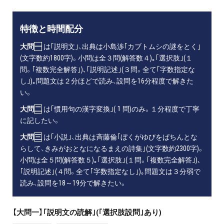
特徴と時間配分
大問
一
は｢説明文｣、出典は小島渉｢カブトムシの謎をとく｣
(文字数約1800字)。小問は全３問(解答数４)｡｢選択肢｣(１
問。｢複数完全解答｣)､｢説明記述｣(３問。全て｢字数指定な
し｣)｡問題文は２分ほどで読み、設問を16分程度で解きた
い。
大問
二
は｢慣用句の漢字変換｣(１問)のみ。１分程度で丁寧
に記したい。
大問
三
は｢小説｣、出典は斉藤倫｢ぼくがゆびをぱちんとな
らして、きみがおとなになるまえの詩集｣(文字数約2300字)。
小問は全５問(解答数５)｡｢選択肢｣(１問。｢複数完全解答｣)､
｢説明記述｣(４問。全て｢字数指定なし｣)｡問題文は３分弱で
読み、設問を18～19分で解きたい。
【大問一】｢説明文の読解｣(｢選択肢設問｣あり)