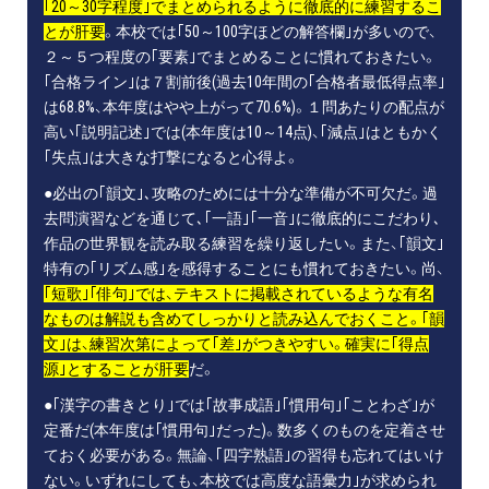
｢20～30字程度｣でまとめられるように徹底的に練習するこ
とが肝要
。本校では｢50～100字ほどの解答欄｣が多いので、
２～５つ程度の｢要素｣でまとめることに慣れておきたい。
｢合格ライン｣は７割前後(過去10年間の｢合格者最低得点率｣
は68.8%、本年度はやや上がって70.6%)。１問あたりの配点が
高い｢説明記述｣では(本年度は10～14点)、｢減点｣はともかく
｢失点｣は大きな打撃になると心得よ。
●必出の｢韻文｣､攻略のためには十分な準備が不可欠だ。過
去問演習などを通じて､｢一語｣｢一音｣に徹底的にこだわり､
作品の世界観を読み取る練習を繰り返したい。また、｢韻文｣
特有の｢リズム感｣を感得することにも慣れておきたい。尚、
｢短歌｣｢俳句｣では、テキストに掲載されているような有名
なものは解説も含めてしっかりと読み込んでおくこと。｢韻
文｣は、練習次第によって｢差｣がつきやすい。確実に｢得点
源｣とすることが肝要
だ。
●｢漢字の書きとり｣では｢故事成語｣｢慣用句｣｢ことわざ｣が
定番だ(本年度は｢慣用句｣だった)。数多くのものを定着させ
ておく必要がある。無論、｢四字熟語｣の習得も忘れてはいけ
ない。いずれにしても、本校では高度な語彙力｣が求められ