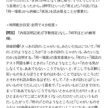
たかったのだと『きみ』が何となく感じ取り、うっとうしいとい
う反発がこもったから｡｣(89字)といった｢答え｣だ｡｢小説｣では、
｢同一場面｣から的確に｢状況｣を読み取ることが重要だ。
＜時間配分目安：全問で４分程度＞
[
問五]
｢内容説明記述｣(｢字数指定｣なし。｢60字ほど｣の解答
欄)。
傍線部
④
｢さっきの詩の、じゃがいも、みたいだね｣について、｢何
の、どのようなところが『さっきの詩の、じゃがいも、みたい』な
のか｣を説明する。｢同一場面｣の直前直後から、｢何の｣＝｢国語の
テスト問題を解くときの｣、｢どのようなところ｣＝｢わかる気が
しなくても、ああでもない、こうでもない、と、すこしでも正解に
近いものをえらぼうとするのはわるいことではないところ｣だ
とそれぞれ読み取れるはずだ。そして、｢さっきの詩｣とは｢じゃ
がいものそうだん｣という題名で、｢じゃがいもが二ひきで/かた
まって/ああでもないこうでも/ないとかんがえたが/けっきょく
ひとまわり/でこぼこが大きく/なっただけだった｣というもの
だ。したがって、｢何の｣｢どのようなところ｣と｢じゃがいものそ
うだん｣の内容を結びつけてまとめていくことになる。その際、