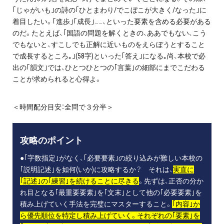
｢じゃがいも｣の詩の｢ひとまわり/でこぼこが大きく/なった｣に
着目したい。｢進歩｣｢成長｣……、といった要素を含める必要がある
のだ。たとえば、｢国語の問題を解くときの、ああでもない、こう
でもないと、すこしでも正解に近いものをえらぼうとすること
で成長するところ｡｣(58字)といった｢答え｣になる｡尚、本校で必
出の｢韻文｣では、ひとつひとつの｢言葉｣の細部にまでこだわる
ことが求められると心得よ。
＜時間配分目安：全問で３分半＞
攻略のポイント
●｢字数指定｣がなく、｢必要要素｣の絞り込みが難しい本校の
｢説明記述｣を如何(いか)に攻略するか？ それは、
実直に
｢記述｣の｢練習｣を続けることに尽きる
。先ずは、正否の分か
れ目となる｢最重要要素｣を｢文末｣として他の｢必要要素｣を
積み上げていく手法を完璧にマスターすること。
｢内容｣か
ら優先順位を特定し積み上げていく。それぞれの｢要素｣を