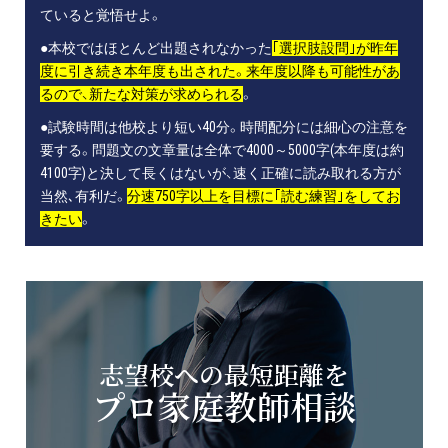
ていると覚悟せよ。
●本校ではほとんど出題されなかった
｢選択肢設問｣が昨年
度に引き続き本年度も出された。来年度以降も可能性があ
るので、新たな対策が求められる
。
●試験時間は他校より短い40分。時間配分には細心の注意を
要する。問題文の文章量は全体で4000～5000字(本年度は約
4100字)と決して長くはないが、速く正確に読み取れる方が
当然､有利だ。
分速750字以上を目標に｢読む練習｣をしてお
きたい
。
志望校への最短距離を
プロ家庭教師相談