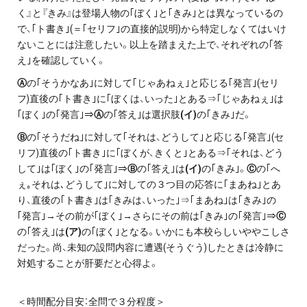
く』と『きみ』は登場人物の｢ぼく｣と｢きみ｣とは異なっているの
で、｢ト書き｣(＝｢セリフ｣の直接的説明)から特定しなくてはいけ
ないことには注意したい。以上を踏まえた上で、それぞれの｢答
え｣を確認していく。
Ⓐ
の｢そうかなあ｣に対して｢じゃあねぇ｣と応じる｢発言｣(セリ
フ)直後の｢ト書き｣に｢ぼくは、いった｣とある⇒｢じゃあねぇ｣は
｢ぼく｣の｢発言｣⇒
Ⓐ
の｢答え｣は選択肢
(
イ)
の｢きみ｣だ。
Ⓑ
の｢そうだね｣に対して｢それは、どうして｣と応じる｢発言｣(セ
リフ)直後の｢ト書き｣に｢ぼくが、きくと｣とある⇒｢それは、どう
して｣は｢ぼく｣の｢発言｣⇒
Ⓑ
の｢答え｣は
(
イ)
の｢きみ｣。
Ⓒ
の｢へ
ぇ｡それは､どうして｣に対しての３つ目の応答に｢まあね｣とあ
り、直後の｢ト書き｣は｢きみは、いった｣⇒｢まあね｣は｢きみ｣の
｢発言｣→その前が｢ぼく｣→さらにその前は｢きみ｣の｢発言｣⇒
Ⓒ
の｢答え｣は
(
ア)
の｢ぼく｣となる。いかにも本校らしいややこしさ
だった。尚、未知の設問内容に遭遇(そうぐう)したときは冷静に
対処することが肝要だと心得よ。
＜時間配分目安：全問で３分程度＞