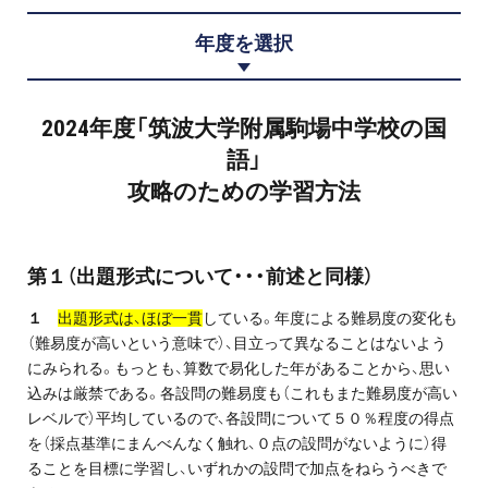
プロ家庭教師の英検®対策
年度を選択
費用について
2024年度「筑波大学附属駒場中学校の国
お申込みの流れ
語」
攻略のための学習方法
よくある質問
採用情報
第１（出題形式について・・・前述と同様）
１
出題形式は、ほぼ一貫
している。年度による難易度の変化も
（難易度が高いという意味で）、目立って異なることはないよう
にみられる。もっとも、算数で易化した年があることから、思い
インフォメーション
込みは厳禁である。各設問の難易度も（これもまた難易度が高い
レベルで）平均しているので、各設問について５０％程度の得点
会社概要
を（採点基準にまんべんなく触れ、０点の設問がないように）得
採用情報
ることを目標に学習し、いずれかの設問で加点をねらうべきで