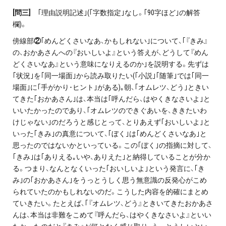
[
問三]
｢理由説明記述｣(｢字数指定｣なし。｢90字ほど｣の解答
欄)。
傍線部
②
｢めんどくさいなあ、かもしれない｣について、｢『きみ』
の、おかあさんへの『おいしいよ』という答えが、どうして『めん
どくさいなあ』という意味になりえるのか｣を説明する。先ずは
｢状況｣を｢同一場面｣から読み取りたい(｢小説｣｢随筆｣では｢同一
場面｣に｢手がかり･ヒント｣がある)｡朝、｢オムレツ、どう｣ときい
てきた｢おかあさん｣は、本当は｢呼んだら、はやくきなさいよ｣と
いいたかったのであり、｢オムレツのできぐあいを、ききたいわ
けじゃない｣のだろうと感じとって、とりあえず｢おいしいよ｣と
いった｢きみ｣の真意について、｢ぼく｣は｢めんどくさいなあ｣と
思ったのではないかといっている。この｢ぼく｣の指摘に対して、
｢きみ｣は｢ありえる｡いや、ありえた｣と納得していることが分か
る。つまり、なんとなくいった｢おいしいよ｣という発言に、｢き
み｣の｢おかあさん｣をうっとうしく思う無意識の反発心がこめ
られていたのかもしれないのだ。こうした内容を的確にまとめ
ていきたい。たとえば、｢『オムレツ、どう』ときいてきたおかあさ
んは、本当は非難をこめて『呼んだら、はやくきなさいよ』といい