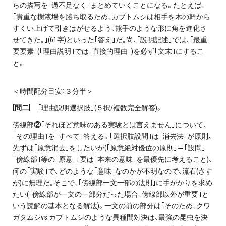
らの描写を｢過不足なく｣まとめていくことになる。たとえば、
｢貴重な樹液場を勝ち取るため、カブトムシは相手を木の幹から
すくい上げて引きはがせるよう、熊手のような形に角を進化さ
せてきた｡｣(61字)といった｢答え｣だ｡尚、｢説明記述｣では、｢最重
要要素｣(｢理由説明｣では｢直接的理由｣)を必ず｢文末｣にするこ
と。
＜時間配分目安：３分半＞
[
問二
]
｢理由説明選択肢｣(５択/複数完全解答)。
傍線部
②
｢それほど意味のある実験とは言えません｣について、
｢その理由｣を｢すべて｣答える。｢選択肢設問｣は｢消去法｣が原則｡
先ずは｢原意消去｣をしたいが(｢原意絶対優位の原則｣＝｢設問｣
｢傍線部｣等の｢原意｣、要は｢本来の意味｣を最優先に考えること)、
何の｢実験｣で、どのような｢意味｣なのかが不明なので、流石(さす
が)に無理だ｡そこで、｢傍線部一文一部の法則｣に手がかりを求め
たい(｢傍線部が一文の一部分だった場合、傍線部以外が重要｣と
いう読解の基本となる解法)。一文の前の部分は｢そのため、クワ
ガタムシvs.カブトムシのような異種間対決は、最強の昆虫を決