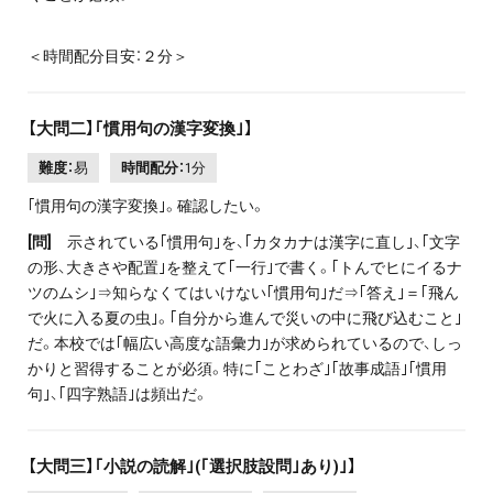
＜時間配分目安：２分＞
【大問二】｢慣用句の漢字変換｣】
難度：
易
時間配分：
1分
｢慣用句の漢字変換｣。確認したい。
[
問]
示されている｢慣用句｣を、｢カタカナは漢字に直し｣、｢文字
の形、大きさや配置｣を整えて｢一行｣で書く。｢トんでヒにイるナ
ツのムシ｣⇒知らなくてはいけない｢慣用句｣だ⇒｢答え｣＝｢飛ん
で火に入る夏の虫｣。｢自分から進んで災いの中に飛び込むこと｣
だ。本校では｢幅広い高度な語彙力｣が求められているので、しっ
かりと習得することが必須。特に｢ことわざ｣｢故事成語｣｢慣用
句｣、｢四字熟語｣は頻出だ。
【大問三】｢小説の読解｣(｢選択肢設問｣あり)｣】