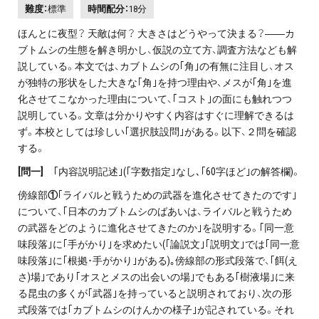
難度：
標準
時間配分：
18分
ほんとに夜型？ 天敵は何？ 大きさはどうやって決まる？――カ
ブトムシの生態を解き明かし、仮説の立て方、調査方法なども解
説している。本文では、カブトムシの｢角｣の有無に注目し、オス
が独特の形状をした大きな｢角｣を持つ理由や、メスが｢角｣を進
化させてこなかった理由について、｢コスト｣の面にも触れつつ
説明している。文章は分かりやすく内容はすぐに理解できるは
ず。本校としては珍しい｢選択肢設問｣がある。以下、２問を確認
する。
[
問一]
｢内容説明記述｣(｢字数指定｣なし､｢60字ほど｣の解答欄)。
傍線部
①
｢ライバルと戦うための武器を進化させてきたのです｣
について、｢日本のカブトムシのばあいは、ライバルと戦うため
の武器をどのように進化させてきたのか｣を説明する。｢同一意
味段落｣に｢手がかり｣を求めたい(｢論説文｣｢説明文｣では｢同一意
味段落｣に｢根拠･手がかり｣がある)｡傍線部の形式段落で、｢餌(え
さ)場｣であり｢オスとメスの出会いの場｣でもある｢樹液場｣に来
る昆虫の多くが｢武器｣を持っていると説明されており、次の形
式段落では｢カブトムシのけんかの様子｣が記されている。それ