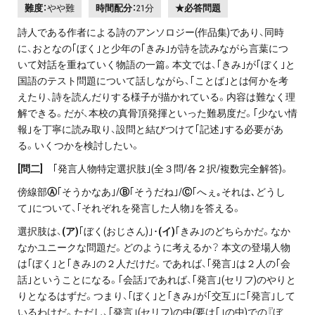
難度：
やや難
時間配分：
21分
★必答問題
詩人である作者による詩のアンソロジー(作品集)であり、同時
に、おとなの｢ぼく｣と少年の｢きみ｣が詩を読みながら言葉につ
いて対話を重ねていく物語の一篇。本文では、｢きみ｣が｢ぼく｣と
国語のテスト問題について話しながら、｢ことば｣とは何かを考
えたり、詩を読んだりする様子が描かれている。内容は難なく理
解できる。だが、本校の真骨頂発揮といった難易度だ。｢少ない情
報｣を丁寧に読み取り、設問と結びつけて｢記述｣する必要があ
る。いくつかを検討したい。
[
問二]
｢発言人物特定選択肢｣(全３問/各２択/複数完全解答)。
傍線部
Ⓐ
｢そうかなあ｣/
Ⓑ
｢そうだね｣/
Ⓒ
｢へぇ｡それは､どうし
て｣について、｢それぞれを発言した人物｣を答える。
選択肢は、
(ア)
｢ぼく(おじさん)｣･
(イ)
｢きみ｣のどちらかだ。なか
なかユニークな問題だ。どのように考えるか？ 本文の登場人物
は｢ぼく｣と｢きみ｣の２人だけだ。であれば、｢発言｣は２人の｢会
話｣ということになる。｢会話｣であれば、｢発言｣(セリフ)のやりと
りとなるはずだ。つまり、｢ぼく｣と｢きみ｣が｢交互｣に｢発言｣して
いるわけだ。ただし、｢発言｣(セリフ)の中(要は｢｣の中)での『ぼ