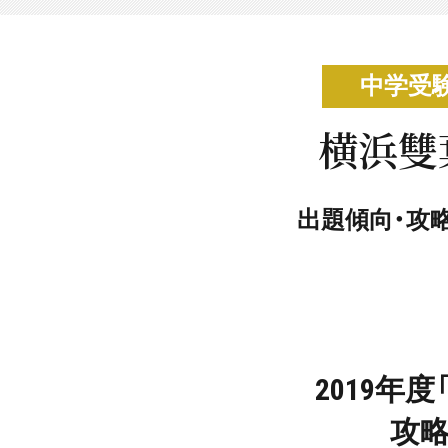
中学受
横浜雙
出題傾向・攻
2019年
攻