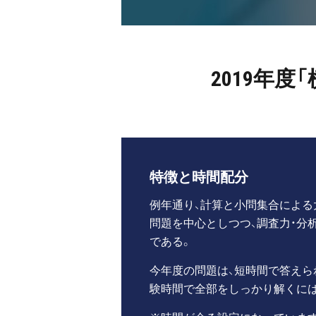
2019年
特徴と時間配分
例年通り、計算と小問集合による
問題を中心としつつ、調査力・分
である。
今年度の問題は、短時間で答えら
験時間で全部をしっかり解くには