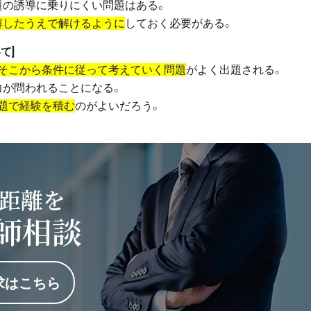
題の誘導に乗りにくい問題はある。
解したうえで解けるように
しておく必要がある。
て]
、そこから条件に従って考えていく問題
がよく出題される。
力が問われることになる。
題で経験を積む
のがよいだろう。
距離を
師相談
求はこちら