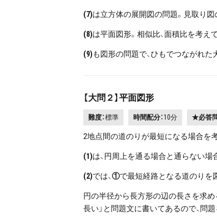
(7)
は立方体の展開図の問題。見取り図
(8)
は平面図形。相似比、面積比を考え
(9)
も図形の問題で、ひもでつながれた
【大問２】平面図形
難度：
標準
時間配分：
10分
★必答
2地点間の道のりが最短になる場合を
(1)
は、円周上を通る場合と通らない場
(2)
では、
①
で最短経路となる道のりを
円の半径から長方形の辺の長さを求める
長い」と問題文に書いてあるので、問