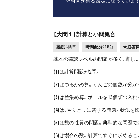
※時間が余る設定になっています
【大問１】計算と小問集合
難度：
標準
時間配分：
18分
★必答
基本の確認レベルの問題が多く、難し
(1)
は計算問題が2問。
(2)
はつるかめ算。りんごの個数が分か
(3)
は差集め算。ボールを13個ずつ入
(4)
は、やりとりに関する問題。状況を
(5)
は数の性質の問題。典型的な問題で
(6)
は場合の数。計算ですぐに求めるこ