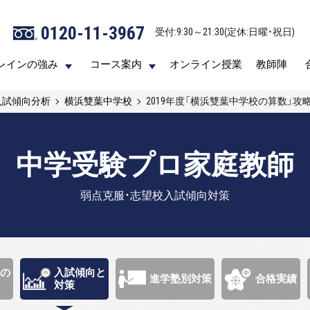
0120-11-3967
0120-11-3967
受付:9:30～21:30(定休:日曜・祝日)
受付:9:30～21:30(定休:日曜・祝日)
レインの強み
レインの強み
コース案内
コース案内
オンライン授業
オンライン授業
教師陣
教師陣
入試傾向分析
横浜雙葉中学校
2019年度「横浜雙葉中学校の算数」攻
中学受験プロ家庭教師
弱点克服・志望校入試傾向対策
の
入試傾向と
進学塾別対策
合格実績
対策