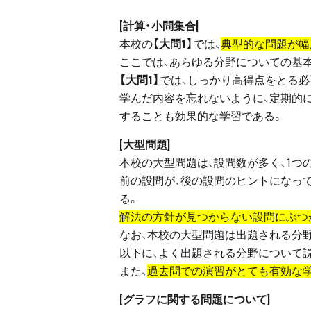
[計算・小問集合]
本校の
【大問1】
では、
典型的な問題が幅
ここでは、あらゆる分野についての基
【大問1】
では、しっかり高得点をとる必
学んだ内容を忘れないように、定期的
することも効果的な学習である。
[大型問題]
本校の大型問題は、設問数が多く、1つ
前の設問が、後の設問のヒントになっ
る。
解法の方針が見つからない設問にぶつ
なお、本校の大型問題は出題される分
以下に、よく出題される分野について
また、
過去問での演習がとても有効な
[グラフに関する問題について]