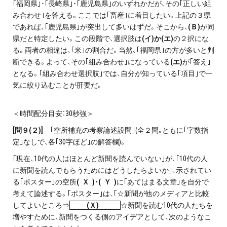
｢福岡県｣･｢長崎県｣･｢鹿児島県｣のいずれかだが、その｢正しい組
み合わせ｣を答える。ここでは｢畜産｣に着目したい。上記の３県
であれば、｢鹿児島県｣が突出して多いはずだ。そこから、
(Ｂ)
が同
県だと特定したい。この段階で、選択肢は
(イ)か(エ)
の２択にな
る。両者の相違は、｢米｣の割合だ。当然、｢福岡県｣の方が多いと判
断できる。よって、その｢組み合わせ｣になっている
(エ)
が｢答え｣
となる。｢組み合わせ選択肢｣では、自分が知っている｢項目｣で一
気に絞り込むことが肝要だ。
＜時間配分目安：30秒強＞
[問９(２)]
｢空所補充の考察論述設問｣(全２問｡ともに｢字数指
定｣なしで、各｢30字ほど｣の解答欄)。
｢現在、10代の人はほとんど新聞を読んでいない｣が、｢10代の人
に新聞を読んでもらうためにはどうしたらよいか｣、示されてい
る｢ポスター｣の空所
( Ｘ )･( Ｙ )
に｢あてはまる文章｣を自分で
考えて論述する。｢ポスター｣は、｢☆新聞が他のメディアと比較
してよいところ⇒
(Ｘ)
☆新聞を読む10代の人たちを
増やすために、新聞をつくる側のアイデアとして、次のようなこ