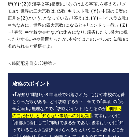
所
(Ｙ)･(Ｚ)
(｢漢字２字｣指定)に｢あてはまる事項｣を答える。｢メ
モ｣は｢世界の三大宗教は、仏教･キリスト教･
(Ｙ)
。中国の旧暦の
正月を
(Ｚ)
という｣となっている。｢答え｣は、
(Ｙ)
＝｢イスラム教｣
⇒ちなみに、｢世界の四大宗教｣になると＋｢ヒンドゥー教｣。
(Ｚ)
＝｢春節｣⇒学校や会社などは休みになり、帰省したり、盛大に祝
ったりする。やや難問だったが、本校ではこのレベルの｢知識｣は
求められると覚悟せよ。
＜時間配分目安：30秒強＞
攻略のポイント
●｢深知り問題｣が８年連続で出題された。もはや本校の定番
となった観がある。どう攻略するか？ 全ての｢事項｣の｢完
全定着｣は無理なので､｢攻略ポイント｣となるのが
｢細部へ
のこだわり｣と｢知らない事項への対応策｣
。前者はいかに
｢細部｣に着目して｢判断｣できるかであり、後者はいかに｢知
っていること｣に結びつけられるかということ。必ずどこか
に｢手がかり｣｢ヒント｣が隠されていると心得ておきたい。