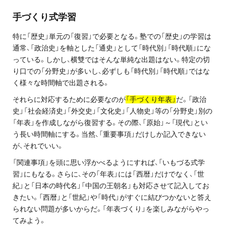
手づくり式学習
特に「歴史」単元の「復習」で必要となる。塾での「歴史」の学習は
通常、「政治史」を軸とした「通史」として「時代別」「時代順」にな
っている。しかし、横雙ではそんな単純な出題はない。特定の切
り口での「分野史」が多いし、必ずしも「時代別」「時代順」ではな
く様々な時間軸で出題される。
それらに対応するために必要なのが
「手づくり年表」
だ。「政治
史」「社会経済史」「外交史」「文化史」「人物史」等の「分野史」別の
「年表」を作成しながら復習する。その際、「原始」～「現代」とい
う長い時間軸にする。当然、「重要事項」だけしか記入できない
が、それでいい。
「関連事項」を頭に思い浮かべるようにすれば、「いもづる式学
習」にもなる。さらに、その「年表」には「西暦」だけでなく、「世
紀」と「日本の時代名」「中国の王朝名」も対応させて記入してお
きたい。「西暦」と「世紀」や「時代」がすぐに結びつかないと答え
られない問題が多いからだ。「年表づくり」を楽しみながらやっ
てみよう。