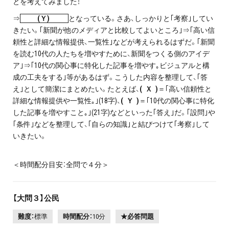
とを考えてみました！
⇒
(Ｙ)
となっている。さあ、しっかりと｢考察｣してい
きたい。｢新聞が他のメディアと比較してよいところ｣⇒｢高い信
頼性と詳細な情報提供、一覧性｣などが考えられるはずだ。｢新聞
を読む10代の人たちを増やすために、新聞をつくる側のアイデ
ア｣⇒｢10代の関心事に特化した記事を増やす｡ビジュアルと構
成の工夫をする｣等があるはず。こうした内容を整理して、｢答
え｣として簡潔にまとめたい。たとえば、
( Ｘ )
＝｢高い信頼性と
詳細な情報提供や一覧性｡｣(18字)、
( Ｙ )
＝｢10代の関心事に特化
した記事を増やすこと｡｣(21字)などといった｢答え｣だ。｢設問｣や
｢条件｣などを整理して、｢自らの知識｣と結びつけて｢考察｣して
いきたい。
＜時間配分目安：全問で４分＞
【大問３】公民
難度：
標準
時間配分：
10分
★必答問題