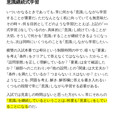
意識継続式学習
いついかなるときであっても、常に何かを「意識」しながら学習
することが重要だ。ただなんとなく机に向っていても無意味だ。
その時々、何を目的としてどのような学習(たとえば、上記の「○○
式学習」)をしているのか、具体的に「意識」し続けていることが
大切。そうして何かを「意識」することが継続できるようになっ
たら、次は同時にいくつものことを「意識」しながら学習したい。
横雙の入試本番では40分という制限時間の中で、様々な「要素」
を考え「条件」をクリアして答えなくてはならない。だからこそ、
「設問形態」を正しく理解しているか？ 「要素」は全て確認した
か？ 「細部へのこだわり」や「他の設問」との「関連」は大丈夫か？
「条件」を満たしているか？ つまらないミスはないか？ といった
ようなことを、問題を考え、解き、解答欄に答えを書き入れるい
くつもの段階で常に「意識」しながら学習する必要がある。
入試では見直しの時間はないと思った方がいい。常にそれらの
「意識」を継続しているということは、何度も「見直し」をしてい
ることになる
のだ。