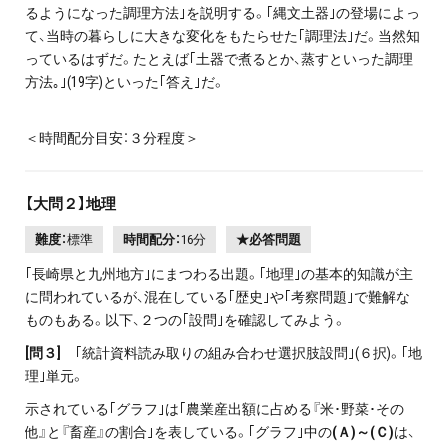
るようになった調理方法｣を説明する。｢縄文土器｣の登場によっ
て、当時の暮らしに大きな変化をもたらせた｢調理法｣だ。当然知
っているはずだ。たとえば｢土器で煮るとか、蒸すといった調理
方法｡｣(19字)といった｢答え｣だ。
＜時間配分目安：３分程度＞
【大問２】地理
難度：
標準
時間配分：
16分
★必答問題
｢長崎県と九州地方｣にまつわる出題。｢地理｣の基本的知識が主
に問われているが、混在している｢歴史｣や｢考察問題｣で難解な
ものもある。以下、２つの｢設問｣を確認してみよう。
[問３]
｢統計資料読み取りの組み合わせ選択肢設問｣(６択)。｢地
理｣単元。
示されている｢グラフ｣は｢農業産出額に占める『米･野菜･その
他』と『畜産』の割合｣を表している。｢グラフ｣中の
(Ａ)～(Ｃ)
は、