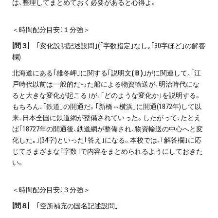
は、整理してまとめておく必要があると心得よ。
＜時間配分目安：１分強＞
[
問３]
｢変化説明記述設問｣(｢字数指定｣なし｡｢30字ほど｣の解答
欄)
北海道にある｢雄冬岬｣に関する｢説明文
(Ｂ)
｣がに関連して、｢江
戸時代以前は一般的だった船による物資輸送が、明治時代にな
ると大きな変化が起こる｣が、｢どのような変化か｣を説明する。
もちろん、｢鉄道｣の開通だ。｢新橋⇔横浜｣に開通(1872年)して以
来、日本全国に鉄道網が整備されていった。したがって、たとえ
ば｢18727年の開通後、鉄道網が整備され、物資輸送の中心へと変
化した｡｣(34字)といった｢答え｣になる。本校では、｢解答欄｣に応
じてさまざまな｢字数｣で内容をまとめられるようにしておきた
い。
＜時間配分目安：３分強＞
[
問８]
｢空所補充の国名記述設問｣