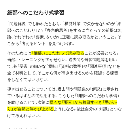
細部へのこだわり式学習
「問題解説」でも触れたとおり、「横雙対策」で欠かせないのが「細
部へのこだわり」だ。「多角的思考」をするに当たっての前提は無
論、それぞれの「要素」をいかに正確に読み取るかということ。そ
こから「考えるヒント」を見つけ出す。
そのためには
「細部」にこだわって読み取る
ことが必要となる。
当然、トレーニングが欠かせない。過去問や練習問題等を用い
て、各「要素」の細かな「意味」「資料の数字」や「関連事項」などを
全て材料として、そこから何が導き出せるのかを確認する練習
をしなくてはいけない。
導き出せることについては、過去問や問題集の「解説」に示され
ているはずなので活用する。こうした「細部へのこだわり学習」
を続けることで、次第に
様々な「要素」から着目すべき「手がか
り」が自然と浮かび上がる
ようになる。後は自分の「知識」とつな
げて考えればいい。