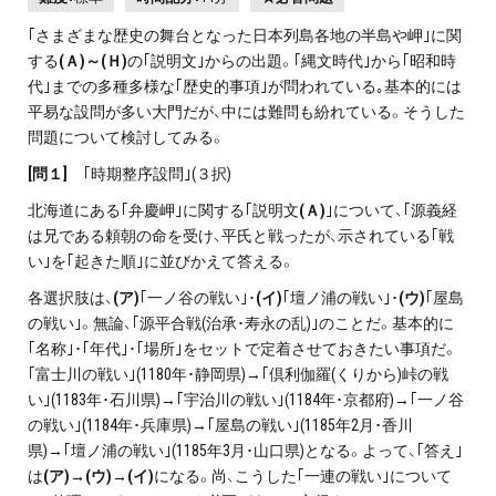
｢さまざまな歴史の舞台となった日本列島各地の半島や岬｣に関
する
(Ａ)～(Ｈ)
の｢説明文｣からの出題。｢縄文時代｣から｢昭和時
代｣までの多種多様な｢歴史的事項｣が問われている｡基本的には
平易な設問が多い大門だが、中には難問も紛れている。そうした
問題について検討してみる。
[
問１]
｢時期整序設問｣(３択)
北海道にある｢弁慶岬｣に関する｢説明文
(Ａ)
｣について、｢源義経
は兄である頼朝の命を受け、平氏と戦ったが、示されている｢戦
い｣を｢起きた順｣に並びかえて答える。
各選択肢は、
(ア)
｢一ノ谷の戦い｣･
(イ)
｢壇ノ浦の戦い｣･
(ウ)
｢屋島
の戦い｣。無論、｢源平合戦(治承･寿永の乱)｣のことだ。基本的に
｢名称｣･｢年代｣･｢場所｣をセットで定着させておきたい事項だ。
｢富士川の戦い｣(1180年･静岡県)→｢倶利伽羅(くりから)峠の戦
い｣(1183年･石川県)→｢宇治川の戦い｣(1184年･京都府)→｢一ノ谷
の戦い｣(1184年･兵庫県)→｢屋島の戦い｣(1185年2月･香川
県)→｢壇ノ浦の戦い｣(1185年3月･山口県)となる。よって、｢答え｣
は
(ア)→(ウ)→(イ)
になる。尚、こうした｢一連の戦い｣について