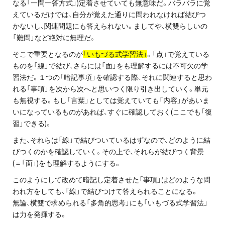
なる「一問一答方式」)定着させていても無意味だ。バラバラに覚
お問い合わせ・資料請求
えているだけでは、自分が覚えた通りに問われなければ結びつ
かないし、関連問題にも答えられない。ましてや、横雙らしいの
無料体験授業とは
「難問」など絶対に無理だ。
そこで重要となるのが
「いもづる式学習法」
。「点」で覚えている
ものを「線」で結び、さらには「面」をも理解するには不可欠の学
習法だ。１つの「暗記事項」を確認する際、それに関連すると思わ
れる「事項」を次から次へと思いつく限り引き出していく。単元
も無視する。もし「言葉」としては覚えていても「内容」があいま
いになっているものがあれば、すぐに確認しておく(ここでも「復
習」できる)。
また、それらは「線」で結びついているはずなので、どのように結
びつくのかを確認していく。その上で、それらが結びつく背景
(＝「面」)をも理解するようにする。
このようにして改めて暗記し定着させた「事項」はどのような問
われ方をしても、「線」で結びつけて答えられることになる。
無論、横雙で求められる「多角的思考」にも「いもづる式学習法」
は力を発揮する。