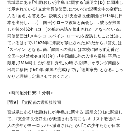
宮城県にある｢牡鹿(おしか)半島｣に関する｢説明文
(Ｄ)
｣に関連し
て示されている｢支倉常長使節団｣についての説明文中の空所に
入る｢国名｣を答える。｢説明文｣は｢支倉常長使節団は1613年に日
本を出発し、……、( 国王)やローマ教皇と面会し……、彼らが帰国
した後の1624年に( )の船の来訪が禁止された｣となっている。
同使節団は｢メキシコ･スペイン･ローマ｣を歴訪したことは知っ
ているはずで、｢1624年に来訪が禁止された｣のだから、｢答え｣は
｢スペイン｣となる。尚、｢鎖国への流れ｣は本校に限らず定番だ。
全国への｢禁教令｣(1613年)→｢中国船以外の入港を長崎･平戸に
限定｣(1616年)までが｢徳川秀忠｣の時で、以降、｢オランダ商館を
出島に移転｣(1641年､鎖国の完成)までは｢徳川家光｣となる。しっ
かりと理解し定着させておくこと。
＜時間配分目安：１分弱＞
[
問９]
｢支配者の選択肢設問｣
宮城県にある｢牡鹿(おしか)半島｣に関する｢説明文(Ｄ)｣に関連し
て、｢『支倉常長使節団』が派遣される前にも、キリスト教徒の４
人の少年がヨーロッパへ派遣された｣が、｢この少年たちが日本