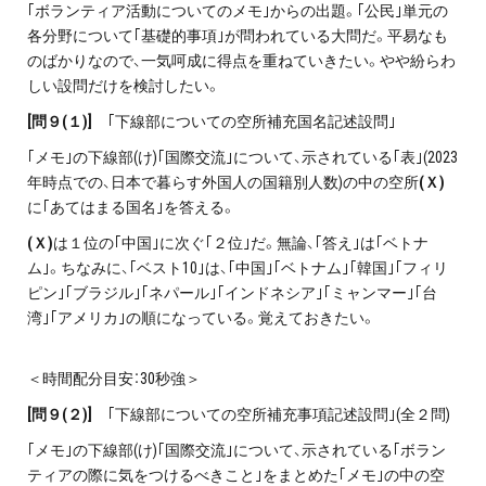
｢ボランティア活動についてのメモ｣からの出題。｢公民｣単元の
各分野について｢基礎的事項｣が問われている大問だ。平易なも
のばかりなので、一気呵成に得点を重ねていきたい。やや紛らわ
しい設問だけを検討したい。
[問９(１)]
｢下線部についての空所補充国名記述設問｣
｢メモ｣の下線部(け)｢国際交流｣について、示されている｢表｣(2023
年時点での、日本で暮らす外国人の国籍別人数)の中の空所
(Ｘ)
に｢あてはまる国名｣を答える。
(Ｘ)
は１位の｢中国｣に次ぐ｢２位｣だ。無論、｢答え｣は｢ベトナ
ム｣。ちなみに、｢ベスト10｣は、｢中国｣｢ベトナム｣｢韓国｣｢フィリ
ピン｣｢ブラジル｣｢ネパール｣｢インドネシア｣｢ミャンマー｣｢台
湾｣｢アメリカ｣の順になっている。覚えておきたい。
＜時間配分目安：30秒強＞
[問９(２)]
｢下線部についての空所補充事項記述設問｣(全２問)
｢メモ｣の下線部(け)｢国際交流｣について、示されている｢ボラン
ティアの際に気をつけるべきこと｣をまとめた｢メモ｣の中の空