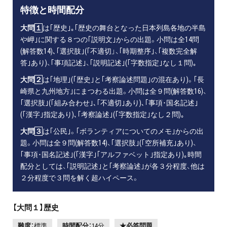
特徴と時間配分
大問
１
は｢歴史｣｡｢歴史の舞台となった日本列島各地の半島
や岬｣に関する８つの｢説明文｣からの出題。小問は全14問
(解答数14)､｢選択肢｣(｢不適切」、｢時期整序｣、｢複数完全解
答｣あり)、｢事項記述｣、｢説明記述｣(｢字数指定｣なし１問)｡
大問
２
は｢地理｣(｢歴史｣と｢考察論述問題｣の混在あり)。｢長
崎県と九州地方｣にまつわる出題。小問は全９問(解答数16)、
｢選択肢｣(｢組み合わせ｣､｢不適切｣あり)､｢事項･国名記述｣
(｢漢字｣指定あり)､｢考察論述｣(｢字数指定｣なし２問)｡
大問
３
は｢公民｣。｢ボランティアについてのメモ｣からの出
題。小問は全９問(解答数14)、｢選択肢｣(｢空所補充｣あり)、
｢事項･国名記述｣(｢漢字｣｢アルファベット｣指定あり)｡時間
配分としては、｢説明記述｣と｢考察論述｣が各３分程度、他は
２分程度で３問を解く超ハイペース。
【大問１】歴史
難度：
標準
時間配分：
14分
★必答問題