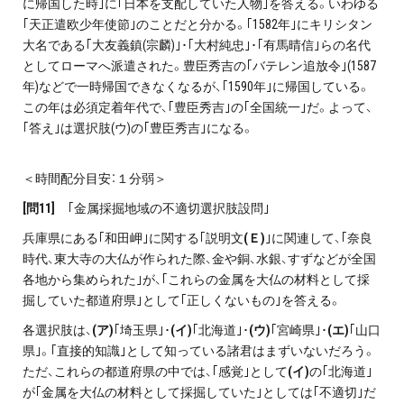
に帰国した時｣に｢日本を支配していた人物｣を答える。いわゆる
｢天正遣欧少年使節｣のことだと分かる。｢1582年｣にキリシタン
大名である｢大友義鎮(宗麟)｣･｢大村純忠｣･｢有馬晴信｣らの名代
としてローマへ派遣された。豊臣秀吉の｢バテレン追放令｣(1587
年)などで一時帰国できなくなるが、｢1590年｣に帰国している。
この年は必須定着年代で、｢豊臣秀吉｣の｢全国統一｣だ。よって、
｢答え｣は選択肢(ウ)の｢豊臣秀吉｣になる。
＜時間配分目安：１分弱＞
[
問11]
｢金属採掘地域の不適切選択肢設問｣
兵庫県にある｢和田岬｣に関する｢説明文
(Ｅ)
｣に関連して、｢奈良
時代、東大寺の大仏が作られた際、金や銅、水銀、すずなどが全国
各地から集められた｣が、｢これらの金属を大仏の材料として採
掘していた都道府県｣として｢正しくないもの｣を答える。
各選択肢は、
(ア)
｢埼玉県｣･
(イ)
｢北海道｣･
(ウ)
｢宮崎県｣･
(エ)
｢山口
県｣。｢直接的知識｣として知っている諸君はまずいないだろう。
ただ、これらの都道府県の中では、｢感覚｣として
(イ)
の｢北海道｣
が｢金属を大仏の材料として採掘していた｣としては｢不適切｣だ