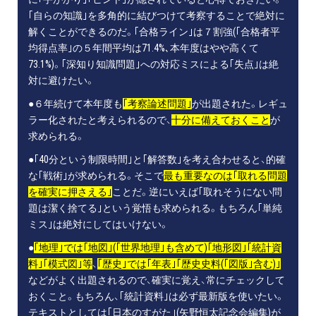
｢自らの知識｣を多角的に結びつけて考察することで絶対に
解くことができるのだ。｢合格ライン｣は７割強(｢合格者平
均得点率｣の５年間平均は71.4%､本年度はやや高くて
73.1%)。｢深知り知識問題｣への対応ミスによる｢失点｣は絶
対に避けたい。
●６年続けて本年度も
｢考察論述問題｣
が出題された。レギュ
ラー化されたと考えられるので、
十分に備えておくこと
が
求められる。
●｢40分という制限時間｣と｢解答数｣を考え合わせると、的確
な｢戦術｣が求められる。そこで
最も重要なのは｢取れる問題
を確実に押さえる｣
ことだ。逆にいえば｢取れそうにない問
題は潔く捨てる｣という覚悟も求められる。もちろん｢単純
ミス｣は絶対にしてはいけない。
●
｢地理｣では｢地図｣(｢世界地理｣も含めて)｢地形図｣｢統計資
料｣｢模式図｣等
、
｢歴史｣では｢年表｣｢歴史史料(｢図版｣含む)｣
などがよく出題されるので、確実に覚え、常にチェックして
おくこと。もちろん、｢統計資料｣は必ず最新版を使いたい。
テキストとしては｢日本のすがた｣(矢野恒太記念会編集)が