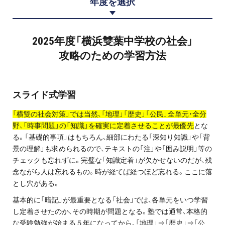
年度を選択
プロ家庭教師の英検®対策
費用について
2025年度「横浜雙葉中学校の社会」
攻略のための学習方法
お申込みの流れ
よくある質問
スライド式学習
「横雙の社会対策」では当然、「地理」「歴史」「公民」全単元・全分
採用情報
野、「時事問題」の「知識」を確実に定着させることが最優先
とな
る。「基礎的事項」はもちろん、細部にわたる「深知り知識」や「背
景の理解」も求められるので、テキストの「注」や「囲み説明」等の
チェックも忘れずに。完璧な「知識定着」が欠かせないのだが、残
インフォメーション
念ながら人は忘れるもの。時が経てば経つほど忘れる。ここに落
とし穴がある。
会社概要
基本的に「暗記」が最重要となる「社会」では、各単元をいつ学習
し定着させたのか、その時期が問題となる。塾では通常、本格的
採用情報
な受験勉強が始まる５年になってから、「地理」⇒「歴史」⇒「公