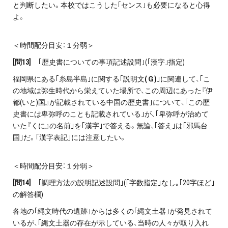
と判断したい。本校ではこうした｢センス｣も必要になると心得
よ。
＜時間配分目安：１分弱＞
[
問13]
｢歴史書についての事項記述設問｣(｢漢字｣指定)
福岡県にある｢糸島半島｣に関する｢説明文
(Ｇ)
｣に関連して、｢こ
の地域は弥生時代から栄えていた場所で、この周辺にあった『伊
都(いと)国』が記載されている中国の歴史書｣について、｢この歴
史書には卑弥呼のことも記載されている｣が、｢卑弥呼が治めて
いた『くに』の名前｣を｢漢字｣で答える。無論、｢答え｣は｢邪馬台
国｣だ。｢漢字表記｣には注意したい。
＜時間配分目安：１分弱＞
[
問14]
｢調理方法の説明記述設問｣(｢字数指定｣なし｡｢20字ほど｣
の解答欄)
各地の｢縄文時代の遺跡｣からは多くの｢縄文土器｣が発見されて
いるが、｢縄文土器の存在が示している、当時の人々が取り入れ