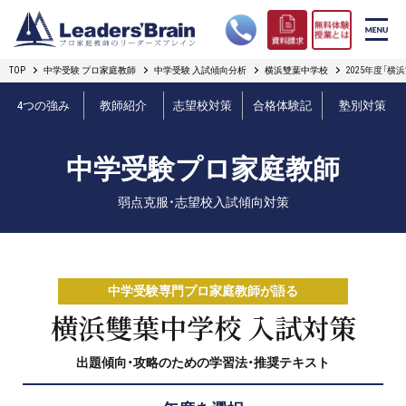
TOP
中学受験 プロ家庭教師
中学受験 入試傾向分析
横浜雙葉中学校
2025年度「
リーダーズブレインの強み
4つの強み
教師紹介
志望校対策
合格体験記
塾別対策
コース案内
中学受験プロ家庭教師
プロ教師紹介
弱点克服・志望校入試傾向対策
合格実績
オンライン授業
中学受験専門プロ家庭教師が語る
無料体験授業とは
横浜雙葉中学校 入試対策
出題傾向・攻略のための学習法・推奨テキスト
短期フリープラン