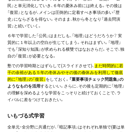
民」と単元消化していき、６年の夏休み前には終える。その後は
プライバシーポリシー
「復習」となるが、メインは圧倒的に定着すべき事項の多い「歴
史」にならざるを得ない。そのまま、秋から冬となり「過去問演
免責事項・著作権等
習」と続いていく。
６年で学習した「公民」はまだしも、「地理」はどうだろうか？ 実
質的に１年以上の空白が生じてしまう。それはまずい。「地理」
でも「深知り知識」が求められる横雙ではなおさらだ。そこで、独
自の「復習」が必要となる。
塾での学習時期とはずらして(スライドさせて)、
まだ時間的に若
干の余裕がある５年の冬休みやその後の春休みを利用して徹底
プロ教師が届ける
的に「地理」の「復習」
をしておく。
「重要事項チェック問題集」の
公式LINE＠
ようなものを活用
するといい。さらに、その後も定期的に「地理」
の理解を深めるような学習をこっそりと続けておくことで、ラ
イバルに差をつけておきたい。
0120-11-3967
いもづる式学習
受付:9:30～21:30(定休:日曜・祝日)
全単元・全分野に共通だが、「暗記事項」はそれぞれ単独で(要は単