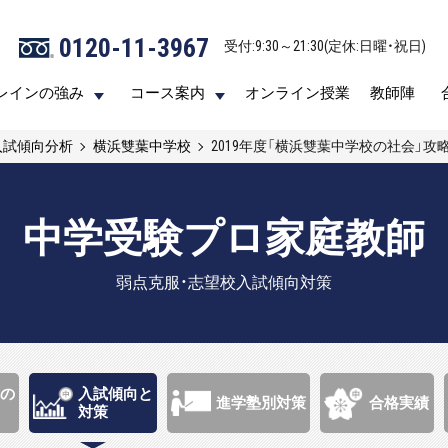
0120-11-3967
0120-11-3967
受付:9:30～21:30(定休:日曜・祝日)
受付:9:30～21:30(定休:日曜・祝日)
レインの強み
レインの強み
コース案内
コース案内
オンライン授業
オンライン授業
教師陣
教師陣
入試傾向分析
横浜雙葉中学校
2019年度「横浜雙葉中学校の社会」攻
中学受験プロ家庭教師
弱点克服・志望校入試傾向対策
の
入試傾向と
進学塾別対策
合格実績
対策