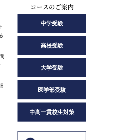
コースのご案内
中学受験
す
る
高校受験
問
そ
大学受験
細
医学部受験
び
中高一貫校生対策
に