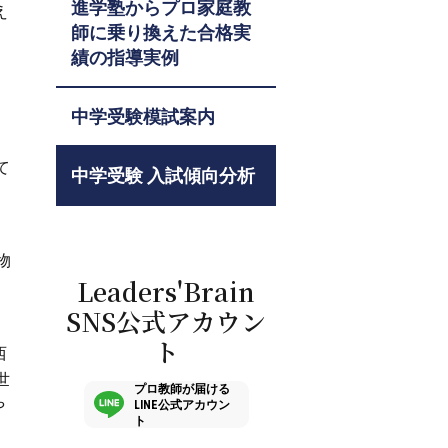
進学塾からプロ家庭教
え
師に乗り換えた合格実
績の指導実例
中学受験模試案内
て
中学受験 入試傾向分析
物
Leaders'Brain
す
SNS公式アカウン
ト
西
世
プロ教師が届ける
や
LINE公式アカウン
ト