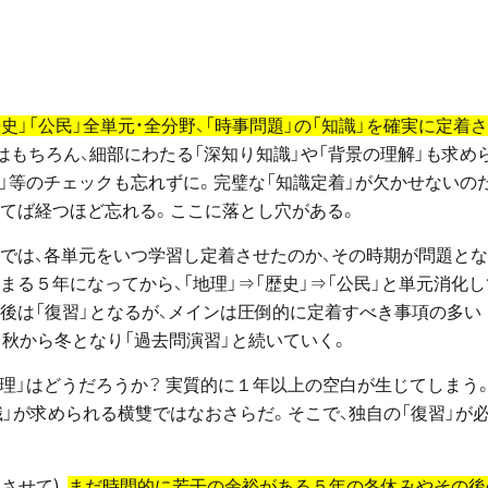
歴史」「公民」全単元・全分野、「時事問題」の「知識」を確実に定着
はもちろん、細部にわたる「深知り知識」や「背景の理解」も求め
明」等のチェックも忘れずに。完璧な「知識定着」が欠かせないの
経てば経つほど忘れる。ここに落とし穴がある。
」では、各単元をいつ学習し定着させたのか、その時期が問題とな
まる５年になってから、「地理」⇒「歴史」⇒「公民」と単元消化し
後は「復習」となるが、メインは圧倒的に定着すべき事項の多い
、秋から冬となり「過去問演習」と続いていく。
地理」はどうだろうか？ 実質的に１年以上の空白が生じてしまう
識」が求められる横雙ではなおさらだ。そこで、独自の「復習」が
させて)、
まだ時間的に若干の余裕がある５年の冬休みやその後