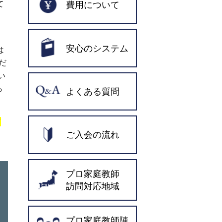
て
費用について
う
安心のシステム
は
だ
い
ら
よくある質問
何
ご入会の流れ
プロ家庭教師
訪問対応地域
プロ家庭教師陣