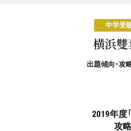
中学受
横浜雙
出題傾向・攻
2019年
攻