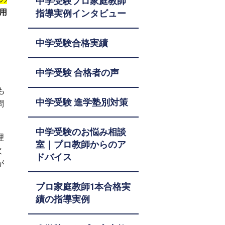
中学受験プロ家庭教師
用
指導実例インタビュー
と
中学受験合格実績
中学受験 合格者の声
も
中学受験 進学塾別対策
問
中学受験のお悩み相談
理
室｜プロ教師からのア
次
ドバイス
が
プロ家庭教師1本合格実
、
績の指導実例