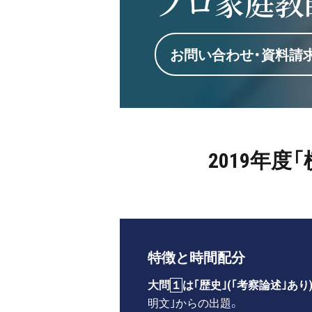
プロ家庭教
お問い合わせ・資料請
2019年
特徴と時間配分
大問
１
は｢歴史｣(｢考察論述｣あり)
明文｣からの出題。