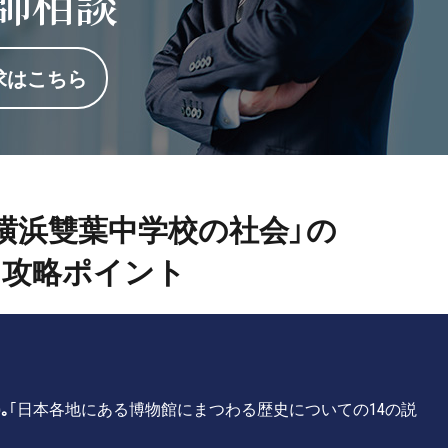
師相談
求はこちら
度「横浜雙葉中学校の社会」の
攻略ポイント
｡
｢日本各地にある博物館にまつわる歴史についての14の説