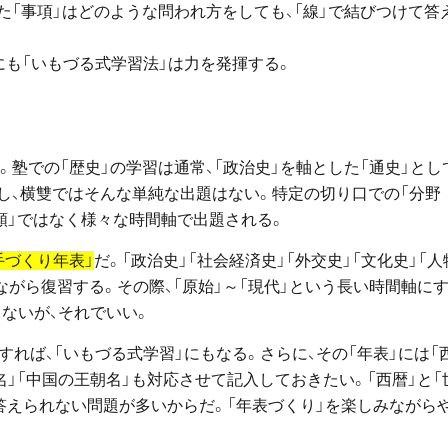
「事項」はどのような問われ方をしても、「線」で結びつけて答
にも「いもづる式学習法」は力を発揮する。
。塾での「歴史」の学習は通常、「政治史」を軸とした「通史」とし
かし、横雙ではそんな単純な出題はない。特定の切り口での「分野
代順」ではなく様々な時間軸で出題される。
手づくり年表」
だ。「政治史」「社会経済史」「外交史」「文化史」「人
ながら復習する。その際、「原始」～「現代」という長い時間軸に
きないが、それでいい。
すれば、「いもづる式学習」にもなる。さらに、その「年表」には「
名」「中国の王朝名」も対応させて記入しておきたい。「西暦」と「
答えられない問題が多いからだ。「年表づくり」を楽しみながら