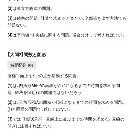
(2)
は連立方程式の問題。
(3)
は確率の問題。計算で求めると楽だが、全部書き出す方法でも
問題ない。
(4)
は平均値・中央値に関する問題。場合分けして考えればよい。
【大問2】関数と図形
時間配分：
9分
座標平面上を3つの点が移動する問題。
(1)
は、四角形ABRPの面積が21/4になるまでの時間を求める問
題。解法を悩む程の問題ではないだろう。
(2)
は、三角形PQAの面積が15/8になるまでの時間を求める問題。
(1)と同様の問題で、難しくはない。
(3)
では、3点P,Q,Rが一直線上に並ぶまでの時間を求める。直線の
傾きに注目すればよい。