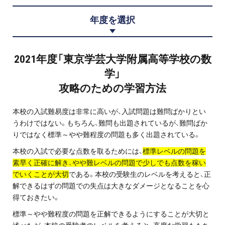
プロ家庭教師の英検®対策
年度を選択
費用について
2021年度「東京学芸大学附属高等学校の数
お申込みの流れ
学」
攻略のための学習方法
よくある質問
本校の入試難易度は非常に高いが、入試問題は難問ばかりとい
採用情報
うわけではない。もちろん、難問も出題されているが、難問ばか
りではなく標準～やや難程度の問題も多く出題されている。
本校の入試で必要な点数を取るためには、
標準レベルの問題を
素早く正確に解き、やや難レベルの問題で少しでも点数を稼い
インフォメーション
でいくことが大切
である。本校の受験生のレベルを考えると、正
解できるはずの問題での失点は大きなダメージとなることを心
会社概要
得ておきたい。
標準～やや難程度の問題を正解できるようにすることが大切と
採用情報