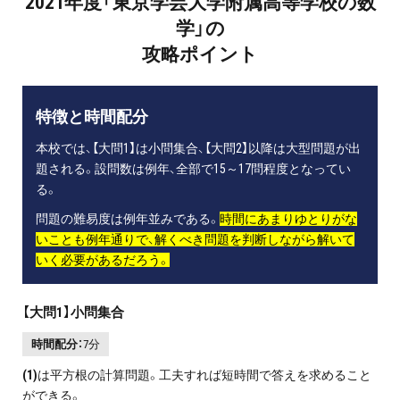
2021年度「東京学芸大学附属高等学校の数
学」の
攻略ポイント
特徴と時間配分
本校では、【大問1】は小問集合、【大問2】以降は大型問題が出
題される。設問数は例年、全部で15～17問程度となってい
る。
問題の難易度は例年並みである。
時間にあまりゆとりがな
いことも例年通りで、解くべき問題を判断しながら解いて
いく必要があるだろう。
【大問1】小問集合
時間配分：
7分
(1)
は平方根の計算問題。工夫すれば短時間で答えを求めること
ができる。