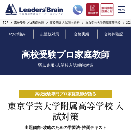
TOP
高校受験 プロ家庭教師
高校受験 入試傾向分析
東京学芸大学附属高等学校
2
リーダーズブレインの強み
4つの強み
志望校対策
合格実績
合格体験記
コース案内
高校受験プロ家庭教師
プロ教師紹介
弱点克服・志望校入試傾向対策
合格実績
オンライン授業
高校受験専門プロ家庭教師が語る
無料体験授業とは
東京学芸大学附属高等学校 入
試対策
短期フリープラン
出題傾向・攻略のための学習法・推奨テキスト