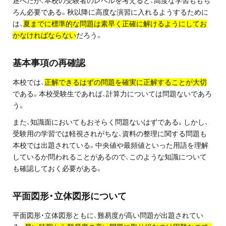
述べたが、本校の受験者のレベルを考えると、高度な学習ももち
ろん必要である。秋以降に高度な演習に入れるようするために
プライバシーポリシー
は、
夏までに標準的な問題は素早く正確に解けるようにしてお
免責事項・著作権等
かなければならない
だろう。
基本事項の再確認
本校では、
正解できるはずの問題を確実に正解することが大切
である。本校受験生であれば、計算力については問題ないであろ
う。
また、知識面においてもおそらく問題ないはずである。しかし、
プロ教師が届ける
受験用の学習では軽視されがちな、資料の整理に関する問題も
公式LINE＠
本校では出題されている。中央値や最頻値といった用語を理解
しているか問われることがあるので、このような知識について
も確認しておく必要がある。
0120-11-3967
平面図形・立体図形について
受付:9:30～21:30(定休:日曜・祝日)
平面図形・立体図形ともに、難易度が高い問題が出題されてい