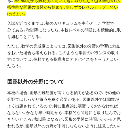
る。
早い時期から難易度の高い問題に取り組むのは困難なので、
お問い合わせ・資料請求
標準的な問題の演習から始めて、少しずつレベルアップしてい
けばよい。
無料体験授業とは
入試が近づくまでは、塾のカリキュラムを中心とした学習で十
分である。秋以降になったら、本校レベルの問題にも積極的に取
り組むことになる。
ただし、数学の完成度によっては、図形以外の分野の学習に力点
をおいた場合も考えられる。このような学習のバランスの取り
方については、信頼できる指導者にアドバイスをもらうとよい
だろう。
図形以外の分野について
本校の場合、図形の難易度が高くなる傾向があるので、その他の
分野ではしっかり得点を稼ぐ必要がある。図形以外では関数が
よく出題されているので、特に重点的に演習しておかなければ
ならない。かなり早い時期から、本格的な問題にも取り組んでお
きたいところ。秋以降になると、図形の学習に時間がかかると思
われるが、図形以外の分野が手薄にならないように注意したい。