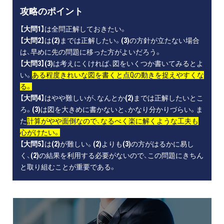
攻略のポイント
【大問1】
は全問正解しておきたい。
【大問2】
は
(2)
までは正解したい。
(3)
の方針が立たない場合
は、早めに先の問題に移った方がよいだろう。
【大問3】(3)
は考えにくければ、図をいくつか書いてみるとよ
い。
ある程度きれいな図を書くと点Qの動きを捉えやすくな
る。
【大問4】
はやや難しいが、なんとか
(2)
までは正解したいとこ
ろ。
(3)
は図を大きめに書かないと、かなり分かりづらい。ま
た
計算がやや面倒なので、なるべく楽に解くような工夫も
心がけたい。
【大問5】
は
(2)
が難しい。
(2)
よりも
(3)
の方がはるかに易し
く、
(2)
の結果を利用する必要がないので、この問題にきちん
と取り組むことが重要である。