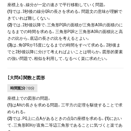
座標上を、線分が一定の速さで平行移動していく問題。
(1)
では、3秒後の線分QRの長さを求める。問題文の意味が理解で
きていれば難しくない。
(2)
では、2秒後以降で、三角形PQRの面積が三角形AORの面積の
に
なるまでの時間を求める。三角形PQRと三角形AORの面積比と高
さの比から、底辺の長さの比を考えるとよい。
(3)
は、角QPRが15度になるまでの時間をすべて求める。2秒後ま
でと2秒後以降に分けて考えればよいことは明らか。図形的要素
の強い問題で、相似を利用して、なるべく楽に求めたい。
【大問4】関数と図形
時間配分：
13分
座標上での図形の問題。
(1)
はAHの長さを求める問題。三平方の定理を駆使することで求
められる。
(2)
では、PQ上に点Aがあるときの点Qの座標を求める。
(1)
におい
て、三角形BOHが直角二等辺三角形であることに気づくと楽であ