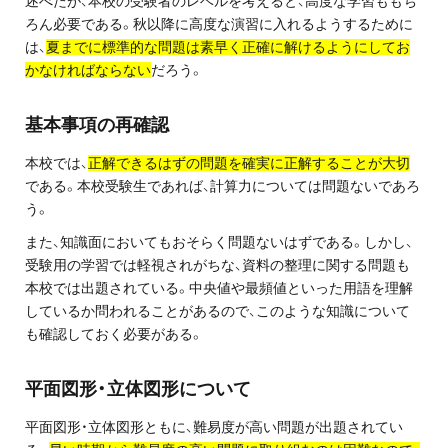
述べたが、本校の受験者のレベルを考えると、高度な学習ももち
ろん必要である。秋以降に高度な演習に入れるようするために
プライバシーポリシー
は、
夏までに標準的な問題は素早く正確に解けるようにしてお
免責事項・著作権等
かなければならない
だろう。
基本事項の再確認
本校では、
正解できるはずの問題を確実に正解することが大切
である。本校受験生であれば、計算力については問題ないであろ
う。
また、知識面においてもおそらく問題ないはずである。しかし、
プロ教師が届ける
受験用の学習では軽視されがちな、資料の整理に関する問題も
公式LINE＠
本校では出題されている。中央値や最頻値といった用語を理解
しているか問われることがあるので、このような知識について
も確認しておく必要がある。
0120-11-3967
平面図形・立体図形について
受付:9:30～21:30(定休:日曜・祝日)
平面図形・立体図形ともに、難易度が高い問題が出題されてい