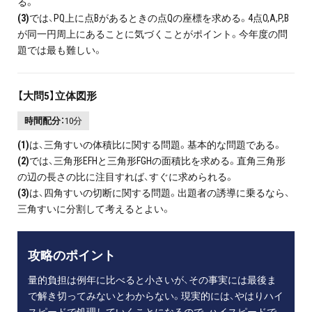
る。
(3)
では、PQ上に点Bがあるときの点Qの座標を求める。4点O,A,P,B
が同一円周上にあることに気づくことがポイント。今年度の問
題では最も難しい。
【大問5】立体図形
時間配分：
10分
(1)
は、三角すいの体積比に関する問題。基本的な問題である。
(2)
では、三角形EFHと三角形FGHの面積比を求める。直角三角形
の辺の長さの比に注目すれば、すぐに求められる。
(3)
は、四角すいの切断に関する問題。出題者の誘導に乗るなら、
三角すいに分割して考えるとよい。
攻略のポイント
量的負担は例年に比べると小さいが、その事実には最後ま
で解き切ってみないとわからない。現実的には、やはりハイ
スピードで処理していくことになるので、ハイスピードで