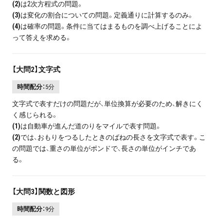
(2)
は2次方程式の問題。
(3)
は変化の割合についての問題。定義通りに計算するのみ。
(4)
は確率の問題。条件に当てはまるものを調べ上げることによ
って答えを求める。
【大問2】文字式
時間配分：
5分
文字式で表すだけの問題だが、単位換算が必要のため、解きにく
く感じられる。
(1)
は自動車が進んだ道のりをマイルで表す問題。
(2)
では、おもりをつるしたときのばねの長さを文字式で表す。こ
の問題では、重さの単位がポンドで、長さの単位がインチであ
る。
【大問3】関数と図形
時間配分：
9分