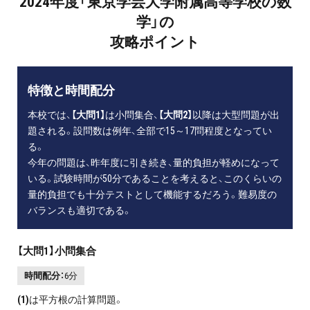
2024年度「東京学芸大学附属高等学校の数
学」の
攻略ポイント
特徴と時間配分
本校では、
【大問1】
は小問集合、
【大問2】
以降は大型問題が出
題される。設問数は例年、全部で15～17問程度となってい
る。
今年の問題は、昨年度に引き続き、量的負担が軽めになって
いる。試験時間が50分であることを考えると、このくらいの
量的負担でも十分テストとして機能するだろう。難易度の
バランスも適切である。
【大問1】小問集合
時間配分：
6分
(1)
は平方根の計算問題。