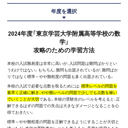
プロ家庭教師の英検®対策
年度を選択
費用について
2024年度「東京学芸大学附属高等学校の数
お申込みの流れ
学」
攻略のための学習方法
よくある質問
本校の入試難易度は非常に高いが、入試問題は難問ばかりとい
採用情報
うわけではない。もちろん、難問も出題されているが、難問ばか
りではなく標準～やや難程度の問題も多く出題されている。
本校の入試で必要な点数を取るためには、
標準レベルの問題を
素早く正確に解き、やや難レベルの問題で少しでも点数を稼い
インフォメーション
でいくことが大切
である。本校の受験生のレベルを考えると、正
解できるはずの問題での失点は大きなダメージとなることを心
会社概要
得ておきたい。
標準～やや難程度の問題を正解できるようにすることが大切と
採用情報