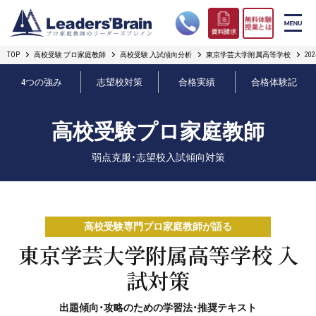
TOP
高校受験 プロ家庭教師
高校受験 入試傾向分析
東京学芸大学附属高等学校
2
リーダーズブレインの強み
4つの強み
志望校対策
合格実績
合格体験記
コース案内
高校受験プロ家庭教師
プロ教師紹介
弱点克服・志望校入試傾向対策
合格実績
オンライン授業
高校受験専門プロ家庭教師が語る
無料体験授業とは
東京学芸大学附属高等学校 入
試対策
短期フリープラン
出題傾向・攻略のための学習法・推奨テキスト