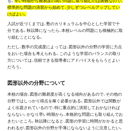
る。
早い時期から難易度の高い問題に取り組むのは困難なので、
お問い合わせ・資料請求
標準的な問題の演習から始めて、少しずつレベルアップしてい
けばよい。
無料体験授業とは
入試が近づくまでは、塾のカリキュラムを中心とした学習で十
分である。秋以降になったら、本校レベルの問題にも積極的に取
り組むことになる。
ただし、数学の完成度によっては、図形以外の分野の学習に力点
をおいた場合も考えられる。このような学習のバランスの取り
方については、信頼できる指導者にアドバイスをもらうとよい
だろう。
図形以外の分野について
本校の場合、図形の難易度が高くなる傾向があるので、その他の
分野ではしっかり得点を稼ぐ必要がある。図形以外では関数が
よく出題されているので、特に重点的に演習しておかなければ
ならない。かなり早い時期から、本格的な問題にも取り組んでお
きたいところ。秋以降になると、図形の学習に時間がかかると思
われるが、図形以外の分野が手薄にならないように注意したい。