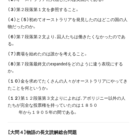
（３）
第２段落第１文を参照すること。
（４）
と
（５）
初めてオーストラリアを発見したのはどこの国の人
物だったのか。
（６）
第７段落第２文より、囚人たちは働きたくなかったのであ
る。
（７）
農場を始めたのは誰かを考えること。
（８）
第７段落最終文のexpandedをどのように違う表現にする
か。
（１０）
金を求めてたくさんの人々がオーストラリアにやってき
たことを何というか。
（１２）
第１２段落第３文よりによれば、アボリジニー以外の人
たちが完全な投票権を持っていたのは１８５０
年から１９０５年の間である。
【大問４】物語の長文読解総合問題