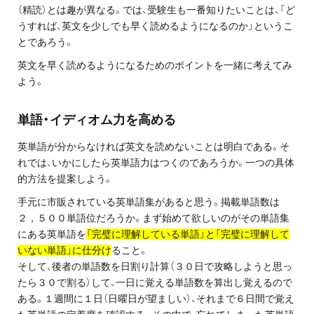
（精読）とは趣が異なる。では、受験生も一番知りたいことは、「ど
プライバシーポリシー
うすれば、英文を少しでも早く読めるようになるのか」というこ
とであろう。
免責事項・著作権等
英文を早く読めるようになるためのポイントを一緒に考えてみ
よう。
単語・イディオム力を高める
英単語が分からなければ英文を読めないことは明白である。そ
れでは、いかにしたら英単語力はつくのであろうか。一つの具体
的方法を提案しよう。
プロ教師が届ける
公式LINE＠
手元に市販されている英単語集があると思う。掲載単語数は
２，５００単語位だろうか。まず始めて欲しいのがその単語集
にある英単語を
「完璧に理解している単語」と「完璧に理解して
0120-11-3967
いない単語」に仕分け
ること。
そして、後者の単語数を日割り計算（３０日で攻略しようと思っ
受付:9:30～21:30(定休:日曜・祝日)
たら３０で割る）して、一日に覚える単語数を算出し覚えるので
ある。１週間に１日（日曜日が望ましい）、それまで６日間で覚え