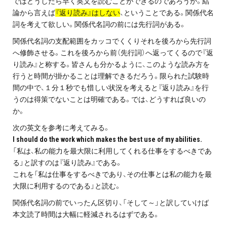
ではどうしたら早く英文を読むことができるのであろうか。結
論から言えば
『返り読み』はしない
、ということである。関係代名
詞を考えて欲しい。関係代名詞の前には先行詞がある。
関係代名詞の支配範囲をカッコでくくりそれを後ろから先行詞
へ修飾させる。これを後ろから前（先行詞）へ返ってくるので『返
り読み』と称する。皆さんも分かるように、このような読み方を
行うと時間が掛かることは理解できるだろう。限られた試験時
間の中で、１分１秒でも惜しい状況を考えると『返り読み』を行
うのは得策でないことは明確である。では、どうすれば良いの
か。
次の英文を参考に考えてみる。
I should do the work which makes the best use of my abilities.
「私は、私の能力を最大限に利用してくれる仕事をするべきであ
る」と訳すのは『返り読み』である。
これを「私は仕事をするべきであり、その仕事とは私の能力を最
大限に利用するのである」と読む。
関係代名詞の前でいったん区切り、「そして～」と訳していけば
本文読了時間は大幅に軽減されるはずである。