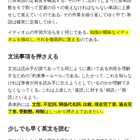
た英単語の定着度を確認する。その中で、忘れてしまった英単語
お問い合わせ・資料請求
数を６で割って翌週の日々の覚えなければならない単語に上乗
せして覚えていくのである。その作業を繰り返してゆく中で、単
無料体験授業とは
語は確実に定着してゆく。
イディオムの学習方法も全く同じである。
知識が曖昧なイディ
オムを抽出し、それを徹底的に覚える
のである。
文法事項を押さえる
文法は読み手が誰であっても同じように書いてある内容を理解
するための「約束事＝ルール」である。したがって、これを知らな
ければ筆者が何を読み手に伝えようとしているのかが理解でき
なくなってくる。これは上述した「速読」に対する「精読」・「熟
読」といえよう。
具体的には、
文型、不定詞、関係代名詞、比較、現在完了形、過去完
了形、受動態。時制
はしっかり押さえておきたい。
少しでも早く英文を読む