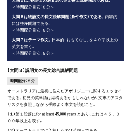
大問５は、物語文の適文選択英文長文読解問題である。
＜時間配分目安：８分＞
大問６は物語文の長文読解問題（条件作文）である。
内容的
には整序問題である。
＜時間配分目安：８分＞
大問７はテーマ作文。
日本的「おもてなし」を４０字以上の
英文を書く。
＜時間配分目安：８分＞
【大問３】説明文の長文総合読解問題
時間配分：
８分
オーストラリアに最初に住んだアボリジニーに関するエッセイ
である。初見の英単語は結構あるかもしれないが、文末のアスタ
リスクを参照しながら手際よく本文を読むこと。
（１）
第１段落にfor at least 45,000 years とあり、これは４５，０
００年以上を表す。
（２）
オーストラリアに入植したのは英国人である。