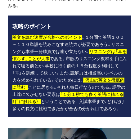
みる。
攻略のポイント
英文を読む速度が合格へのポイント
。１分間で英語１００
～１１０単語を読みこなす速読力が必要であろう。リスニ
ングも本番一発勝負では歯が立たない。
リスニングは「耳を
慣らす」ことが大事
である。市販のリスニング教材を手に入
れて寝る前とか、学校に行く前の１５分程度を利用して
「耳」を訓練して欲しい。また、読解力は相当高いレベルの
力を求められている。そのためには、
「沢山の英文を徹底的
に読む」
ことに尽きる。それも毎日行なうのである。語学の
上達に欠かせない要素は
「１分１秒でも多く英語に触れる
（目に触れる）」
ということである。入試本番まで、どれだけ
多くの長文に挑戦できたかが合否の分かれ目であろう。