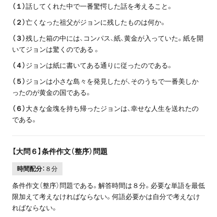
（１）
話してくれた中で一番驚愕した話を考えること。
（２）
亡くなった祖父がジョンに残したものは何か。
（３）
残した箱の中には、コンパス、紙、黄金が入っていた。紙を開
いてジョンは驚くのである 。
（４）
ジョンは紙に書いてある通りに従ったのである。
（５）
ジョンは小さな島々を発見したが、そのうちで一番美しか
ったのが黄金の国である。
（６）
大きな金塊を持ち帰ったジョンは、幸せな人生を送れたの
である。
【大問６】条件作文（整序）問題
時間配分：
８分
条件作文（整序）問題である。解答時間は８分。必要な単語を最低
限加えて考えなければならない。何語必要かは自分で考えなけ
ればならない。