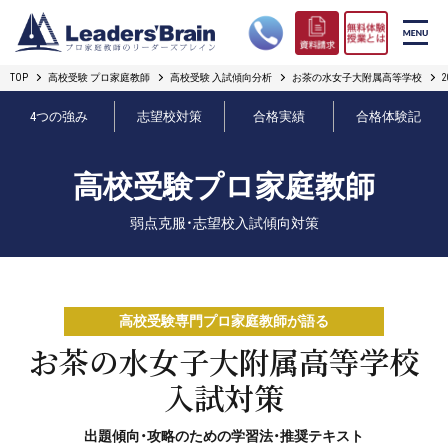
TOP
高校受験 プロ家庭教師
高校受験 入試傾向分析
お茶の水女子大附属高等学校
リーダーズブレインの強み
4つの強み
志望校対策
合格実績
合格体験記
コース案内
高校受験プロ家庭教師
プロ教師紹介
弱点克服・志望校入試傾向対策
合格実績
オンライン授業
高校受験専門プロ家庭教師が語る
無料体験授業とは
お茶の水女子大附属高等学校
入試対策
短期フリープラン
出題傾向・攻略のための学習法・推奨テキスト