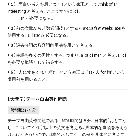
（１）
「面白い考えを思いつく」という表現として、think of an
interesting と考える。ここですでに、of ,
an が必要になる。
（２）
前の文章から、「数週間後」とするためにa few weeks laterを
使用する。a , later が必要になる。
（３）
過去分詞の形容詞的用法を用いて考える。
（４）
主語を多くの男性とする。つまり、a lot of men と考え、a , of
を必要な単語として補充する。
（５）
「人に物をくれと頼む」という表現は、“ask 人 for 物”という
慣用句を用いること。
【大問７】テーマ自由英作問題
時間配分：
８分
テーマ自由英作問題である。解答時間は８分。日本的「おもてな
し」について４０字以上の英文を考える。具体的な事項を考えな
ければならないので、日本的おもてなしの例を具体的に考えて