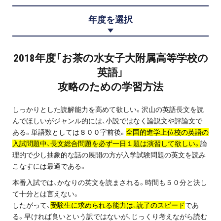
プロ家庭教師の英検®対策
年度を選択
費用について
2018年度「お茶の水女子大附属高等学校の
お申込みの流れ
英語」
攻略のための学習方法
よくある質問
しっかりとした読解能力を高めて欲しい。沢山の英語長文を読
採用情報
んでほしいがジャンル的には、小説ではなく論説文や評論文で
ある。単語数としては８００字前後。
全国的進学上位校の英語の
入試問題中、長文総合問題を必ず一日１題は演習して欲しい。
論
理的で少し抽象的な話の展開の方が入学試験問題の英文を読み
こなすには最適である。
インフォメーション
本番入試では、かなりの英文を読まされる。時間も５０分と決し
会社概要
て十分とは言えない。
したがって、
受験生に求められる能力は、読了のスピード
であ
採用情報
る。早ければ良いという訳ではないが、じっくり考えながら読む