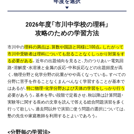
年度を選択
プロ家庭教師の英検®対策
費用について
2026年度「市川中学校の理科」
攻略のための学習方法
お申込みの流れ
市川中の
理科の満点は、算数や国語と同様に100点。したがって
よくある質問
市川中受験者は理科についても怠ることなくしっかり対策をす
る必要がある
。近年の出題傾向を見ると、力のつりあい・電気回
路・溶解度・水溶液と金属の反応・中和反応などの出題頻度が高
採用情報
く、物理分野と化学分野の比重がやや高くなっている。すべての
分野に苦手を作ることなくまんべんなく学習することが基本で
はあるが、
特に物理・化学分野および天体の学習をしっかり行う
必要があろう。基本を早い段階で定着させ、秋以降は計算問題・
実験等に関する長めの文章を読んで答える総合問題演習を多く
インフォメーション
行って欲しい。過去問以外で演習に使う問題の選択については、
会社概要
塾の先生や家庭教師を利用するとよいであろう。
採用情報
<分野毎の学習法>