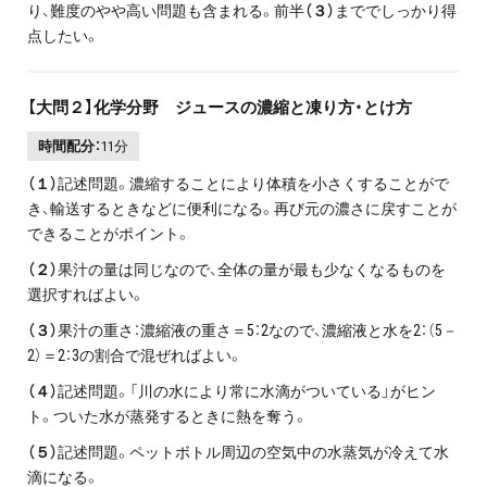
り、難度のやや高い問題も含まれる。前半
（３）
まででしっかり得
点したい。
【大問２】化学分野 ジュースの濃縮と凍り方・とけ方
時間配分：
11分
（１）
記述問題。濃縮することにより体積を小さくすることがで
き、輸送するときなどに便利になる。再び元の濃さに戻すことが
できることがポイント。
（２）
果汁の量は同じなので、全体の量が最も少なくなるものを
選択すればよい。
（３）
果汁の重さ：濃縮液の重さ＝5：2なので、濃縮液と水を2：（5－
2）＝2：3の割合で混ぜればよい。
（４）
記述問題。「川の水により常に水滴がついている」がヒン
ト。ついた水が蒸発するときに熱を奪う。
（５）
記述問題。ペットボトル周辺の空気中の水蒸気が冷えて水
滴になる。