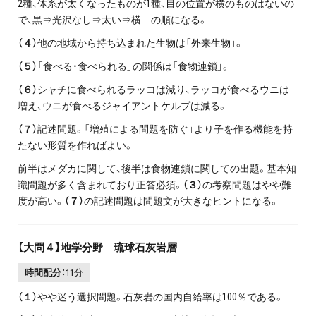
2種、体系が太くなったものが1種、目の位置が横のものはないの
で、黒⇒光沢なし⇒太い⇒横 の順になる。
（４）
他の地域から持ち込まれた生物は「外来生物」。
（５）
「食べる・食べられる」の関係は「食物連鎖」。
（６）
シャチに食べられるラッコは減り、ラッコが食べるウニは
増え、ウニが食べるジャイアントケルプは減る。
（７）
記述問題。「増殖による問題を防ぐ」より子を作る機能を持
たない形質を作ればよい。
前半はメダカに関して、後半は食物連鎖に関しての出題。基本知
識問題が多く含まれており正答必須。
（３）
の考察問題はやや難
度が高い。
（７）
の記述問題は問題文が大きなヒントになる。
【大問４】地学分野 琉球石灰岩層
時間配分：
11分
（１）
やや迷う選択問題。石灰岩の国内自給率は100％である。