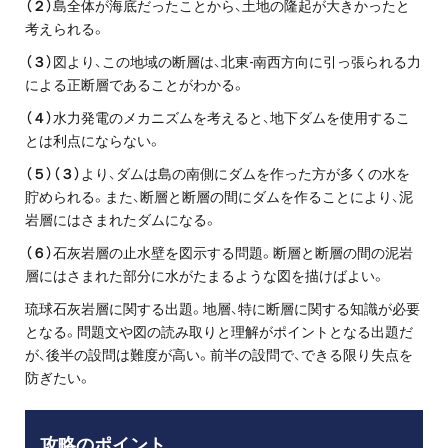
（２）
島全体が海底だったことから、土地の隆起が大きかったと
考えられる。
（３）
図より、この地域の断層は、北東-南西方向に引っ張られる力
による正断層であることがわかる。
（４）
水力発電のメカニズムを考えると、地下ダムを使用するこ
とは利点にならない。
（５）（３）
より、ダムは島の南側にダムを作った方が多くの水を
貯められる。また、断層と断層の間にダムを作ることにより、泥
岩層にはさまれたダムになる。
（６）
石灰岩層の止水壁を図示する問題。断層と断層の間の泥岩
層にはさまれた部分に水がたまるような図を描けばよい。
琉球石灰岩層に関する出題。地層、特に断層に関する知識が必要
となる。問題文や図の読み取りと理解がポイントとなる出題だ
が、後半の設問は難度が高い。前半の設問で、できる限り失点を
防ぎたい。
攻略のポイント