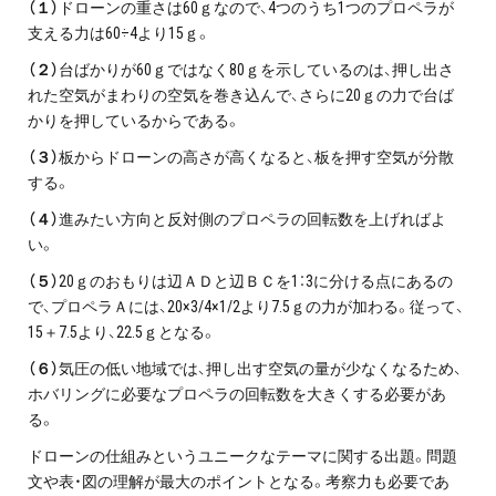
（１）
ドローンの重さは60ｇなので、4つのうち1つのプロペラが
支える力は60÷4より15ｇ。
（２）
台ばかりが60ｇではなく80ｇを示しているのは、押し出さ
れた空気がまわりの空気を巻き込んで、さらに20ｇの力で台ば
かりを押しているからである。
（３）
板からドローンの高さが高くなると、板を押す空気が分散
する。
（４）
進みたい方向と反対側のプロペラの回転数を上げればよ
い。
（５）
20ｇのおもりは辺ＡＤと辺ＢＣを1：3に分ける点にあるの
で、プロペラＡには、20×3/4×1/2より7.5ｇの力が加わる。従って、
15＋7.5より、22.5ｇとなる。
（６）
気圧の低い地域では、押し出す空気の量が少なくなるため、
ホバリングに必要なプロペラの回転数を大きくする必要があ
る。
ドローンの仕組みというユニークなテーマに関する出題。問題
文や表・図の理解が最大のポイントとなる。考察力も必要であ