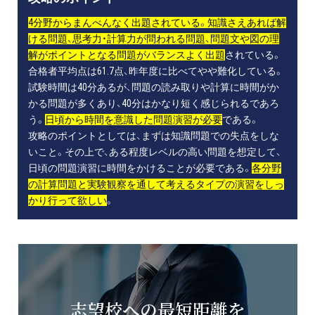
4分野からまんべんなく出題されている。知識さえあれば解
ける問題、思考力・計算力が問われる問題、問題文や図の理
解がポイントとなる問題がバランスよく出題
されている。
合格者平均点は61.7点、昨年度に比べてやや難化している。
試験時間は40分あるが、問題の読み取りや計算に時間がか
かる問題が多くあり、40分はかなり短く感じられるであろ
う。
日頃から時間を意識した問題演習が必要
である。
攻略のポイントとしては、まずは知識問題での失点をしな
いこと。その上で、ある程度レベルの高い問題を想定して、
日頃の問題演習に時間をかけることが必要である。
各分野
の計算問題と実験観察を通して考えるタイプの演習をしっ
かり行って欲しい
。
志望校への最短距離を