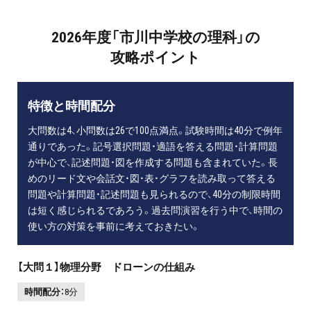
2026年度「市川中学校の理科」の
攻略ポイント
特徴と時間配分
大問数は4、小問数は26で100点満点。試験時間は40分で例年
通りであった。記号選択問題・適語を答える問題・計算問題
が中心で、記述問題・図を作成する問題も含まれていた。長
めのリード文や会話文・図・表・グラフを読み取って答える
問題や計算問題・記述問題も見られるので、40分の制限時間
は短く感じられるであろう。過去問演習を行う中で、時間の
使い方の対策を事前に考えておきたい。
【大問１】物理分野 ドローンの仕組み
時間配分：
8分