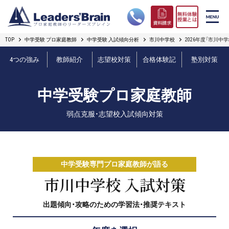
TOP
中学受験 プロ家庭教師
中学受験 入試傾向分析
市川中学校
2026年度「市川中
リーダーズブレインの強み
4つの強み
教師紹介
志望校対策
合格体験記
塾別対策
コース案内
中学受験プロ家庭教師
プロ教師紹介
弱点克服・志望校入試傾向対策
合格実績
オンライン授業
中学受験専門プロ家庭教師が語る
無料体験授業とは
市川中学校 入試対策
出題傾向・攻略のための学習法・推奨テキスト
短期フリープラン