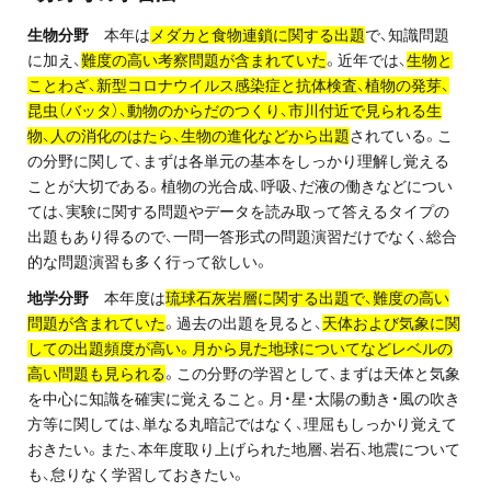
プライバシーポリシー
生物分野
本年は
メダカと食物連鎖に関する出題
で、知識問題
に加え、
難度の高い考察問題が含まれていた
。近年では、
生物と
免責事項・著作権等
ことわざ、新型コロナウイルス感染症と抗体検査、植物の発芽、
昆虫（バッタ）、動物のからだのつくり、市川付近で見られる生
物、人の消化のはたら、生物の進化などから出題
されている。こ
の分野に関して、まずは各単元の基本をしっかり理解し覚える
ことが大切である。植物の光合成、呼吸、だ液の働きなどについ
ては、実験に関する問題やデータを読み取って答えるタイプの
出題もあり得るので、一問一答形式の問題演習だけでなく、総合
的な問題演習も多く行って欲しい。
プロ教師が届ける
地学分野
本年度は
琉球石灰岩層に関する出題で、難度の高い
公式LINE＠
問題が含まれていた
。過去の出題を見ると、
天体および気象に関
しての出題頻度が高い。月から見た地球についてなどレベルの
高い問題も見られる
。この分野の学習として、まずは天体と気象
0120-11-3967
を中心に知識を確実に覚えること。月・星・太陽の動き・風の吹き
方等に関しては、単なる丸暗記ではなく、理屈もしっかり覚えて
受付:9:30～21:30(定休:日曜・祝日)
おきたい。また、本年度取り上げられた地層、岩石、地震について
も、怠りなく学習しておきたい。