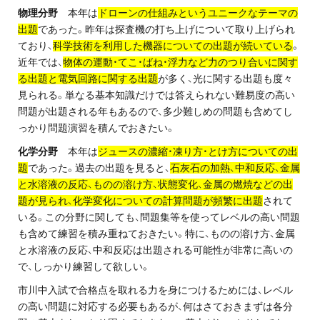
お問い合わせ・資料請求
物理分野
本年は
ドローンの仕組みというユニークなテーマの
出題
であった。昨年は探査機の打ち上げについて取り上げられ
ており、
科学技術を利用した機器についての出題が続いている
。
無料体験授業とは
近年では、
物体の運動・てこ・ばね・浮力など力のつり合いに関す
る出題と電気回路に関する出題
が多く、光に関する出題も度々
見られる。単なる基本知識だけでは答えられない難易度の高い
問題が出題される年もあるので、多少難しめの問題も含めてし
っかり問題演習を積んでおきたい。
化学分野
本年は
ジュースの濃縮・凍り方・とけ方についての出
題
であった。過去の出題を見ると、
石灰石の加熱、中和反応、金属
と水溶液の反応、ものの溶け方、状態変化、金属の燃焼などの出
題が見られ、化学変化についての計算問題が頻繁に出題
されて
いる。この分野に関しても、問題集等を使ってレベルの高い問題
も含めて練習を積み重ねておきたい。特に、ものの溶け方、金属
と水溶液の反応、中和反応は出題される可能性が非常に高いの
で、しっかり練習して欲しい。
市川中入試で合格点を取れる力を身につけるためには、レベル
の高い問題に対応する必要もあるが、何はさておきまずは各分