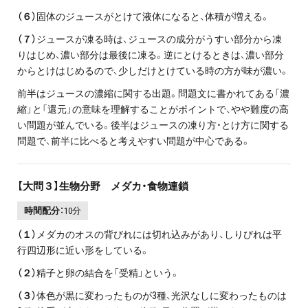
（６）
固体のジュースがとけて液体になると、体積が増える。
（７）
ジュースが凍る時は、ジュースの成分がうすい部分から凍
りはじめ、濃い部分は最後に凍る。逆にとけるときは、濃い部分
からとけはじめるので、少しだけとけている時の方が味が濃い。
前半はジュースの濃縮に関する出題。問題文に書かれてある「濃
縮」と「還元」の意味を理解することがポイントで、やや難度の高
い問題が並んでいる。後半はジュースの凍り方・とけ方に関する
問題で、前半に比べると考えやすい問題が中心である。
【大問３】生物分野 メダカ・食物連鎖
時間配分：
10分
（１）
メダカのオスの背びれには切れ込みがあり、しりびれは平
行四辺形に近い形をしている。
（２）
精子と卵の結合を「受精」という。
（３）
体色が黒に変わったものが3種、光沢なしに変わったものは